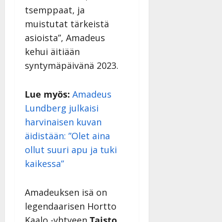
tsemppaat, ja
muistutat tärkeistä
asioista”, Amadeus
kehui äitiään
syntymäpäivänä 2023.
Lue myös:
Amadeus
Lundberg julkaisi
harvinaisen kuvan
äidistään: ”Olet aina
ollut suuri apu ja tuki
kaikessa”
Amadeuksen isä on
legendaarisen Hortto
Kaalo -yhtyeen
Taisto