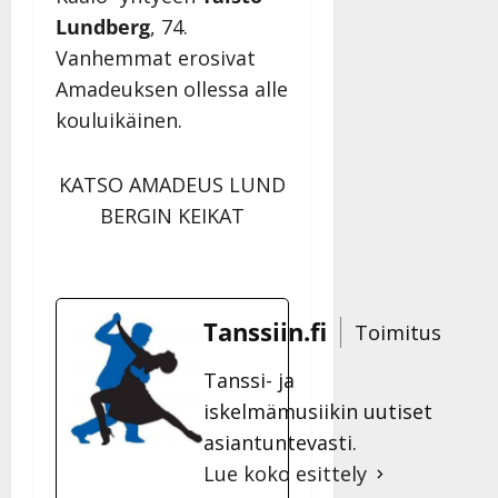
Lundberg
, 74.
Vanhemmat erosivat
Amadeuksen ollessa alle
kouluikäinen.
KATSO AMADEUS LUND
BERGIN KEIKAT
Tanssiin.fi
Toimitus
Tanssi- ja
iskelmämusiikin uutiset
asiantuntevasti.
Lue koko esittely