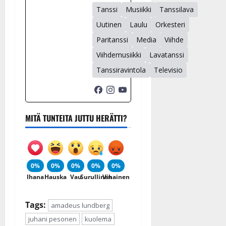
Tanssi
Musiikki
Tanssilava
Uutinen
Laulu
Orkesteri
Paritanssi
Media
Viihde
Viihdemusiikki
Lavatanssi
Tanssiravintola
Televisio
MITÄ TUNTEITA JUTTU HERÄTTI?
0%
0%
0%
0%
0%
Ihana
Hauska
Vau
Surullinen
Vihainen
Tags:
amadeus lundberg
juhani pesonen
kuolema