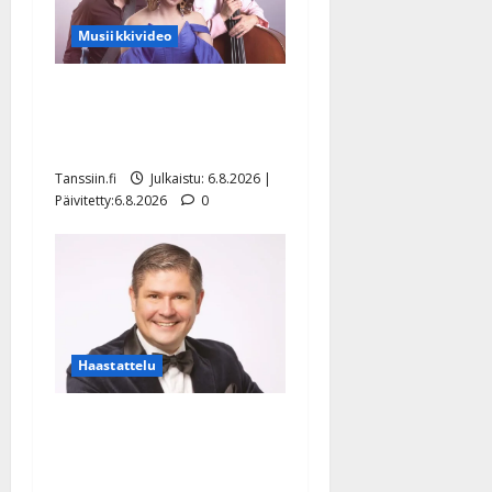
Musiikkivideo
Sopiiko Edith Piaf
tanssilavalle? Pirttijoki
näyttää mallia – video
Tanssiin.fi
Julkaistu: 6.8.2026 |
Päivitetty:6.8.2026
0
Haastattelu
Leif Lindeman levytti:
”Kuvaa osuvasti uraani
pikkupojasta näihin päiviin”