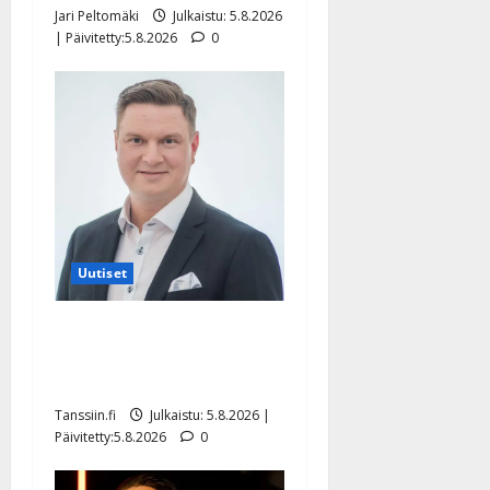
Jari Peltomäki
Julkaistu: 5.8.2026
| Päivitetty:5.8.2026
0
Uutiset
Jukka Hallikainen, 50,
liikuttuu lapsenlapsistaan –
uusi laulu koskettaa syvältä
Tanssiin.fi
Julkaistu: 5.8.2026 |
Päivitetty:5.8.2026
0