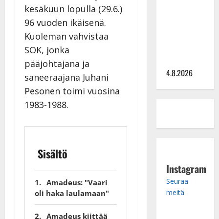
kesäkuun lopulla (29.6.)
tangomatkan
96 vuoden ikäisenä.
hinta: 10
000 eurolla
Kuoleman vahvistaa
keikkoja
SOK, jonka
sivu suun
pääjohtajana ja
4.8.2026
saneeraajana Juhani
Pesonen toimi vuosina
1983-1988.
Sisältö
Instagram
Seuraa
Amadeus: "Vaari
meitä
oli haka laulamaan"
Amadeus kiittää