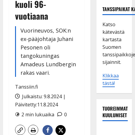
kuoli 96-
TANSSIPAIKAT K
vuotiaana
Katso
Vuorineuvos, SOK:n
kätevästä
ex-pääjohtaja Juhani
kartasta
Pesonen oli
Suomen
tanssipaikkoj
tangokuningas
sijainnit.
Amadeus Lundbergin
rakas vaari.
Klikkaa
tästä!
Tanssiin.fi
Julkaistu: 9.8.2024 |
Päivitetty:11.8.2024
TUOREIMMAT
2 min lukuaika
0
KUULUMISET
Sopiiko