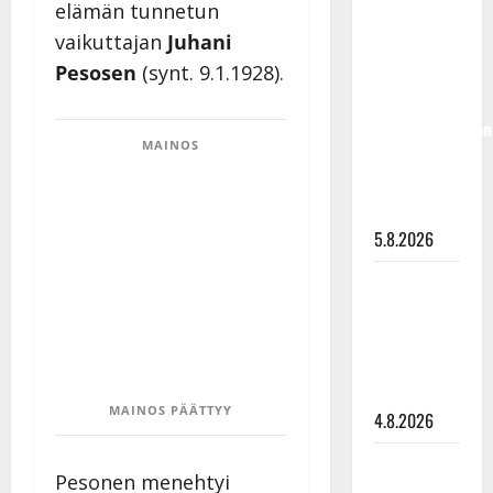
elämän tunnetun
Jukka
vaikuttajan
Juhani
Hallikainen,
Pesosen
(synt. 9.1.1928).
50,
liikuttuu
lapsenlapsistaan
MAINOS
– uusi laulu
koskettaa
syvältä
5.8.2026
Saija
Tuupanen ei
toivu –
lääkäri:
”Vaakatasoon”
MAINOS PÄÄTTYY
4.8.2026
Ilari
Pesonen menehtyi
Hämäläisen