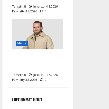
Tanssiin.fi
Julkaistu: 4.8.2026 |
Päivitetty:4.8.2026
0
Media
Teemu Roivainen kieroilee
tv:n Petollisissa – pelkää
putoavansa ensimmäisenä
Tanssiin.fi
Julkaistu: 3.8.2026 |
Päivitetty:3.8.2026
0
LUETUIMMAT JUTUT