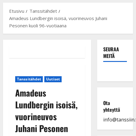
Etusivu
Tanssitähdet
Amadeus Lundbergin isoisä, vuorineuvos Juhani
Pesonen kuoli 96-vuotiaana
SEURAA
MEITÄ
Tanssitähdet
Uutiset
Amadeus
Lundbergin isoisä,
Ota
yhteyttä
vuorineuvos
info@tanssiin.f
Juhani Pesonen