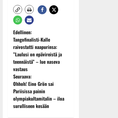
P
Edellinen:
Tangofinalisti-Kalle
o
raivostutti naapurinsa:
s
”Laulusi on epävireistä ja
teennäistä” – lue naseva
t
vastaus
n
Seuraava:
Ohhoh! Eino Grön sai
a
Pariisissa painin
v
olympiakultamitalin – iloa
surulliseen kesään
i