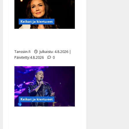
Keikat ja kiertueet
Saija Tuupanen ei toivu –
lääkäri: ”Vaakatasoon”
Tanssiin.fi
Julkaistu: 4.8.2026 |
Päivitetty:4.8.2026
0
Keikat ja kiertueet
Ilari Hämäläisen
tangomatkan hinta: 10 000
eurolla keikkoja sivu suun