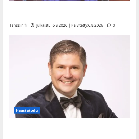
Sopiiko Edith Piaf tanssilavalle? Pirttijoki näyttää
mallia – video
Tanssiin.fi
Julkaistu: 6.8.2026 | Päivitetty:6.8.2026
0
Haastattelu
Leif Lindeman levytti: ”Kuvaa osuvasti uraani
pikkupojasta näihin päiviin”