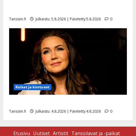
Jukka Hallikainen, 50, liikuttuu lapsenlapsistaan –
uusi laulu koskettaa syvältä
Tanssiin.fi
Julkaistu: 5.8.2026 | Päivitetty:5.8.2026
0
Keikat ja kiertueet
Saija Tuupanen ei toivu – lääkäri: ”Vaakatasoon”
Tanssiin.fi
Julkaistu: 4.8.2026 | Päivitetty:4.8.2026
0
Etusivu
Uutiset
Artistit
Tanssilavat ja -paikat