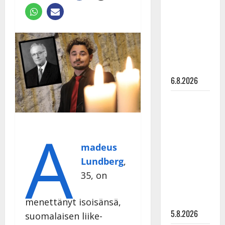
Edith Piaf
tanssilavalle?
Pirttijoki
näyttää
mallia –
video
6.8.2026
Leif
Lindeman
A
levytti:
”Kuvaa
madeus
osuvasti
Lundberg
,
uraani
35, on
pikkupojasta
näihin
päiviin”
menettänyt isoisänsä,
5.8.2026
suomalaisen liike-