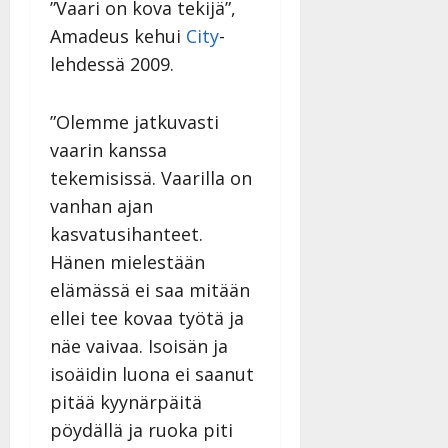
l
”Vaari on kova tekijä”,
l
Amadeus kehui
City
-
e
lehdessä 2009.
i
s
o
”Olemme jatkuvasti
k
vaarin kanssa
i
tekemisissä. Vaarilla on
i
t
vanhan ajan
o
kasvatusihanteet.
s
Hänen mielestään
Tanssiin.fi
elämässä ei saa mitään
Julkaistu:
ellei tee kovaa työtä ja
27.4.2025
näe vaivaa. Isoisän ja
|
isoäidin luona ei saanut
Päivitetty:
pitää kyynärpäitä
pöydällä ja ruoka piti