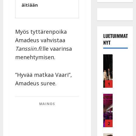
äitiään
Myös tyttärenpoika
LUETUIMMAT
Amadeus vahvistaa
NYT
Tanssiin.fi
:lle vaarinsa
menehtymisen.
Musiikkiv
H
u
”Hyvää matkaa Vaari”,
i
Amadeus suree.
k
1
e
a
Keikat ja 
I
t
MAINOS
k
h
ä
y
v
v
2
ä
ä
Tanssitäh