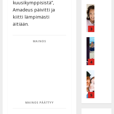
ä
ä
kuusikymppisistä”,
s
Tanssitäh
s
Amadeus päivitti ja
H
a
t
kiitti lämpimästi
e
i
i
i
r
t
äitiään.
d
a
3
!
i
u
T
P
Tanssitäh
s
o
MAINOS
T
a
k
m
ä
k
o
m
m
a
h
i
ä
r
4
t
s
I
i
a
a
l
Haastatte
s
u
a
H
e
e
s
t
u
V
n
:
t
i
a
j
s
e
k
i
5
a
o
l
e
n
M
i
i
MAINOS PÄÄTTYY
a
i
i
t
K
r
o
k
t
a