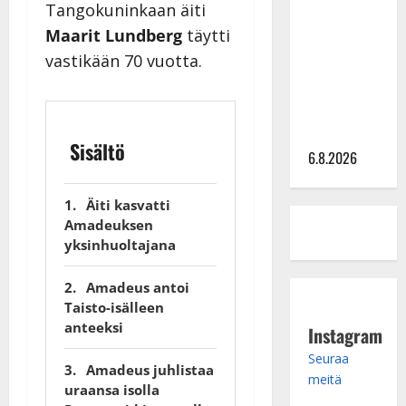
Tangokuninkaan äiti
kanssa -
Maarit Lundberg
täytti
julkkikset
vastikään 70 vuotta.
julki: Anna
Hanski
liitää tv-
parketilla
Sisältö
6.8.2026
Äiti kasvatti
Amadeuksen
yksinhuoltajana
Amadeus antoi
Taisto-isälleen
anteeksi
Instagram
Seuraa
Amadeus juhlistaa
meitä
uraansa isolla