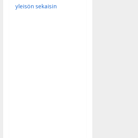
y
yleisön sekaisin
l
l
e
i
s
o
k
i
i
t
o
s
Tanssiin.fi
Julkaistu:
27.4.2025
|
Päivitetty: