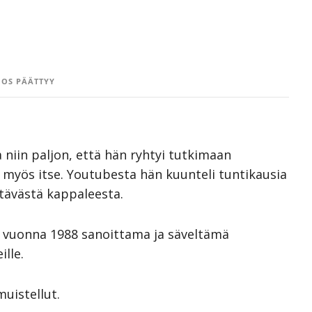
OS PÄÄTTYY
 niin paljon, että hän ryhtyi tutkimaan
a myös itse. Youtubesta hän kuunteli tuntikausia
ttävästä kappaleesta.
vuonna 1988 sanoittama ja säveltämä
ille.
muistellut.