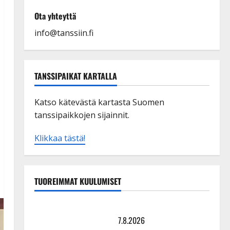
Ota yhteyttä
info@tanssiin.fi
TANSSIPAIKAT KARTALLA
Katso kätevästä kartasta Suomen
tanssipaikkojen sijainnit.
Klikkaa tästä!
TUOREIMMAT KUULUMISET
TTK-tähti Anna Hanski rakastaa tanssia – suru
tyttären syövästä painaa
7.8.2026