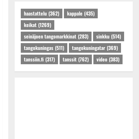
Päivitetty:27.4.2025
haastattelu
(362)
kappale
(435)
keikat
(1269)
seinäjoen tangomarkkinat
(283)
sinkku
(514)
tangokuningas
(511)
tangokuningatar
(369)
tanssiin.fi
(317)
tanssit
(762)
video
(383)