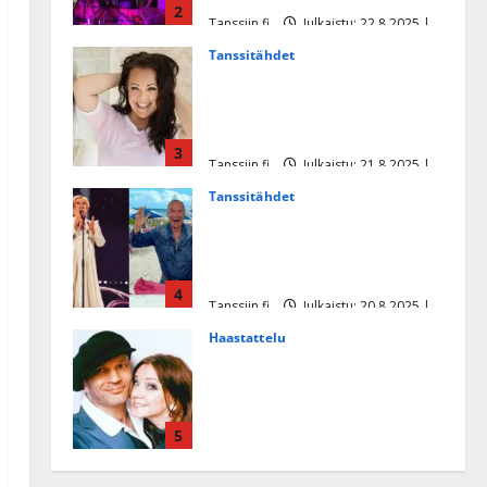
2
Tanssiin.fi
Julkaistu: 22.8.2025 |
Päivitetty:22.8.2025
Tanssitähdet
Heidi Pakarisen ja Mika
Pohjosen tytär kilpailee
missikisoissa
3
Tanssiin.fi
Julkaistu: 21.8.2025 |
Päivitetty:22.8.2025
Tanssitähdet
Tämä Ile Vainion runo Katri
Helenasta paisui hitiksi: ”Voi
tule Katri…”
4
Tanssiin.fi
Julkaistu: 20.8.2025 |
Päivitetty:22.8.2025
Haastattelu
Huikea rakkaustarina!
Dimitri Keiski ja Katja
juhlivat pian tinahäitään –
5
Dannylle iso kiitos
Tanssiin.fi
Julkaistu: 27.4.2025 |