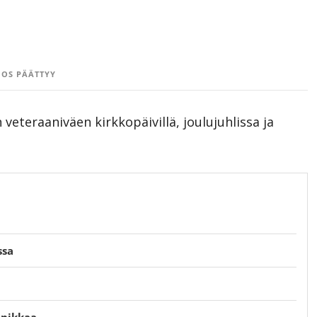
OS PÄÄTTYY
eteraaniväen kirkkopäivillä, joulujuhlissa ja
ssa
onikkaa