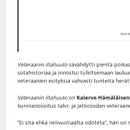
MAIN
Veteraanin iltahuuto
sävähdytti pientä poikaa
sotahistoriaa ja innostui tulkitsemaan laulu
veteraanien esityksiä vahvasti tunteita herä
Veteraanin iltahuuto
on
Kalervo Hämäläisen
kunnianosoitus talvi- ja jatkosodan veteraane
”Ei sitä ehkä nelivuotiaalta odoteta”, hän on 