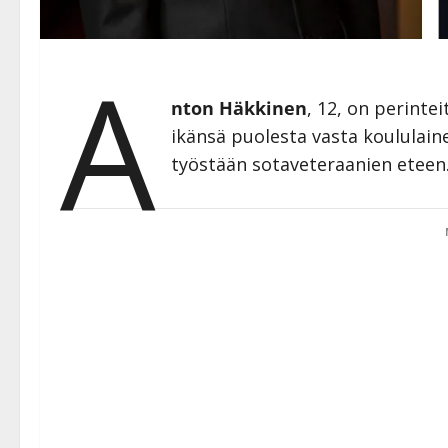
A
nton Häkkinen
, 12, on perintei
ikänsä puolesta vasta koululai
työstään sotaveteraanien eteen