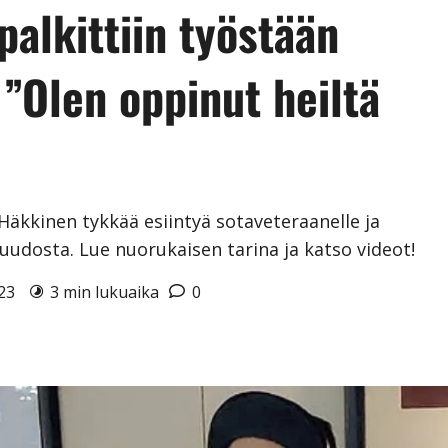
palkittiin työstään
 ”Olen oppinut heiltä
Häkkinen tykkää esiintyä sotaveteraanelle ja
huudosta. Lue nuorukaisen tarina ja katso videot!
023
3 min lukuaika
0