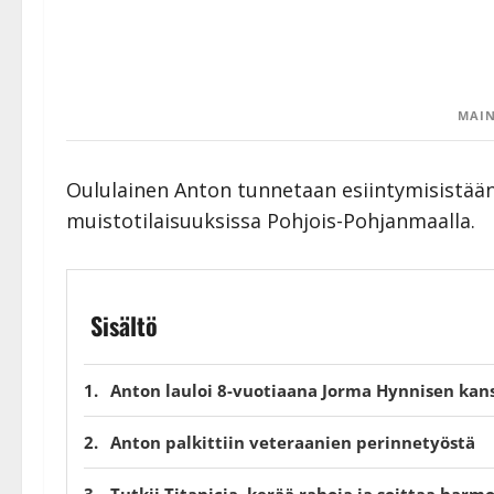
MAIN
Oululainen Anton tunnetaan esiintymisistään v
muistotilaisuuksissa Pohjois-Pohjanmaalla.
Sisältö
Anton lauloi 8-vuotiaana Jorma Hynnisen kan
Anton palkittiin veteraanien perinnetyöstä
Tutkii Titanicia, kerää rahoja ja soittaa harm