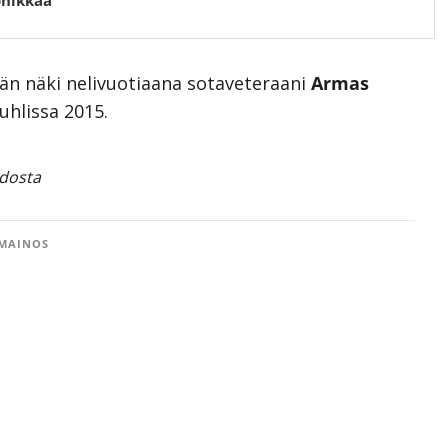
hän näki nelivuotiaana sotaveteraani
Armas
uhlissa 2015.
udosta
MAINOS