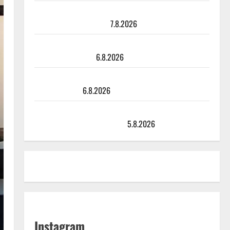
Maikilta pysäyttävä ulostulo: ”Elämä toi eteeni
sellaisen yllätyksen…”
7.8.2026
Tanssii tähtien kanssa -julkkikset julki: Anna Hanski
liitää tv-parketilla
6.8.2026
Sopiiko Edith Piaf tanssilavalle? Pirttijoki näyttää
mallia – video
6.8.2026
Leif Lindeman levytti: ”Kuvaa osuvasti uraani
pikkupojasta näihin päiviin”
5.8.2026
Instagram