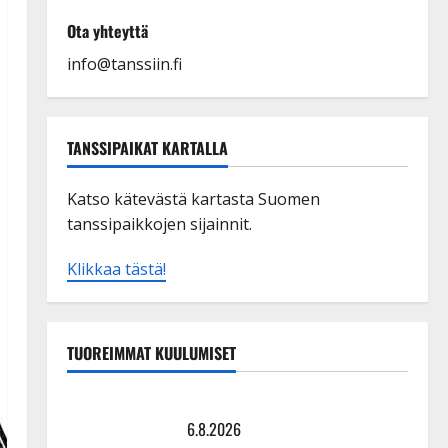
Ota yhteyttä
info@tanssiin.fi
TANSSIPAIKAT KARTALLA
Katso kätevästä kartasta Suomen
tanssipaikkojen sijainnit.
Klikkaa tästä!
TUOREIMMAT KUULUMISET
Tanssii tähtien kanssa -julkkikset julki: Anna Hanski
liitää tv-parketilla
6.8.2026