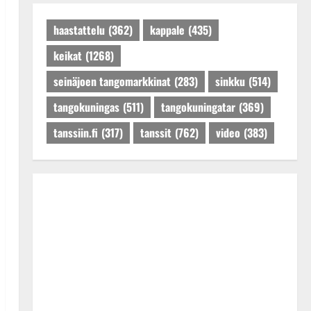
Päivitetty:27.4.2025
haastattelu
(362)
kappale
(435)
keikat
(1268)
seinäjoen tangomarkkinat
(283)
sinkku
(514)
tangokuningas
(511)
tangokuningatar
(369)
tanssiin.fi
(317)
tanssit
(762)
video
(383)