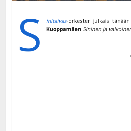
S
initaivas
-orkesteri julkaisi tänään
Kuoppamäen
Sininen ja valkoine