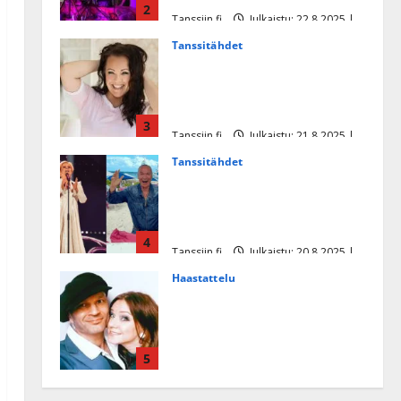
2
Tanssiin.fi
Julkaistu: 22.8.2025 |
Päivitetty:22.8.2025
Tanssitähdet
Heidi Pakarisen ja Mika
Pohjosen tytär kilpailee
missikisoissa
3
Tanssiin.fi
Julkaistu: 21.8.2025 |
Päivitetty:22.8.2025
Tanssitähdet
Tämä Ile Vainion runo Katri
Helenasta paisui hitiksi: ”Voi
tule Katri…”
4
Tanssiin.fi
Julkaistu: 20.8.2025 |
Päivitetty:22.8.2025
Haastattelu
Huikea rakkaustarina!
Dimitri Keiski ja Katja
juhlivat pian tinahäitään –
5
Dannylle iso kiitos
Tanssiin.fi
Julkaistu: 27.4.2025 |