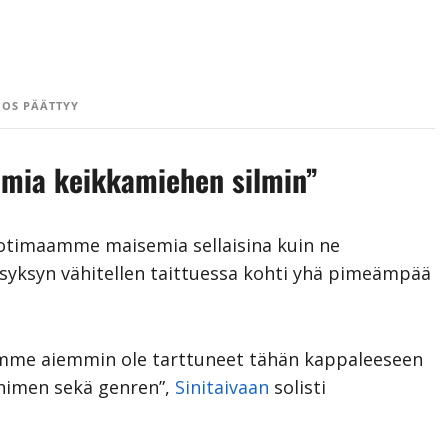
OS PÄÄTTYY
ia keikkamiehen silmin”
kotimaamme maisemia sellaisina kuin ne
”syksyn vähitellen taittuessa kohti yhä pimeämpää
 emme aiemmin ole tarttuneet tähän kappaleeseen
nimen sekä genren”,
Sinitaivaan
solisti