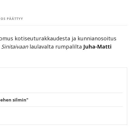
OS PÄÄTTYY
omus kotiseuturakkaudesta ja kunnianosoitus
i
Sinitaivaan
laulavalta rumpalilta
Juha-Matti
ehen silmin"