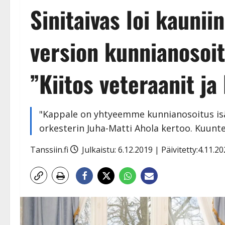
Sinitaivas loi kaunii
version kunnianosoi
”Kiitos veteraanit ja 
"Kappale on yhtyeemme kunnianosoitus isän
orkesterin Juha-Matti Ahola kertoo. Kuunte
Tanssiin.fi
Julkaistu: 6.12.2019 | Päivitetty:4.11.2