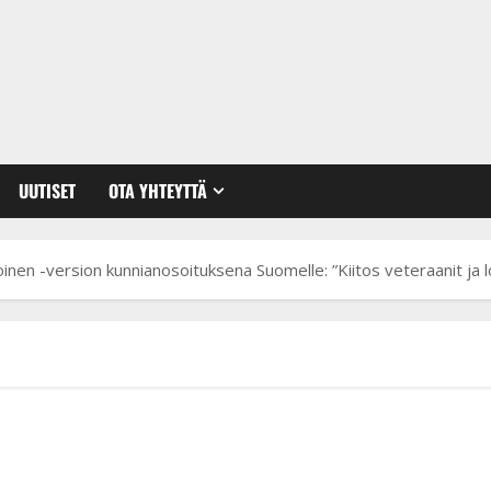
UUTISET
OTA YHTEYTTÄ
alkoinen -version kunnianosoituksena Suomelle: ”Kiitos veteraanit ja l