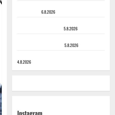
Sopiiko Edith Piaf tanssilavalle? Pirttijoki näyttää
mallia – video
6.8.2026
Leif Lindeman levytti: ”Kuvaa osuvasti uraani
pikkupojasta näihin päiviin”
5.8.2026
Jukka Hallikainen, 50, liikuttuu lapsenlapsistaan –
uusi laulu koskettaa syvältä
5.8.2026
Saija Tuupanen ei toivu – lääkäri: ”Vaakatasoon”
4.8.2026
Instagram