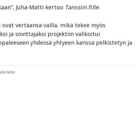
kaan”, Juha-Matti kertoo
Tanssiin.fi
:lle.
 ovat vertaansa vailla, mikä tekee myös
i ja sovittajaksi projektiin valikoitui
kappaleeseen yhdessä yhtyeen kanssa pelkistetyn ja
MAINOS