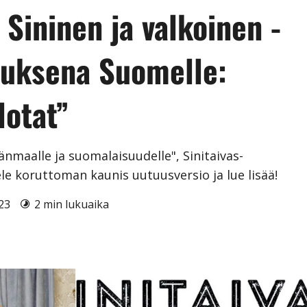
n Sininen ja valkoinen -
tuksena Suomelle:
lotat”
maalle ja suomalaisuudelle", Sinitaivas-
le koruttoman kaunis uutuusversio ja lue lisää!
023
2 min lukuaika