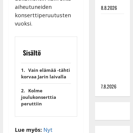
tilanne nyt
aiheutuneiden
8.8.2026
konserttiperuutusten
TTK-tähti
vuoksi.
Anna
Hanski
rakastaa
tanssia –
Sisältö
suru
tyttären
Vain elämää -tähti
syövästä
korvaa Jarin laivalla
painaa
7.8.2026
Kolme
joulukonserttia
peruttiin
Lue myös:
Nyt