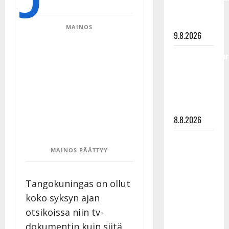
viimeisistä
vuosista
MAINOS
9.8.2026
Tangokuningatar
Raija
Mäntyniemi:
matka
tyssäsi
8.8.2026
Matti
MAINOS PÄÄTTYY
Ruohonen
viettää taas
synttäreitään
Tangokuningas on ollut
täydessä
koko syksyn ajan
hiljaisuudessa
otsikoissa niin tv-
– tämä on
dokumentin kuin siitä