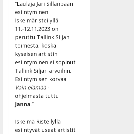
h
o
a
s
v
”Laulaja Jari Sillanpään
l
i
s
a
Tanssiin.fi
esiintyminen
i
t
ä
-
Iskelmäristeilyllä
v
u
Julkaistu:
j
Tanssiin.fi
a
l
11.-12.11.2023 on
21.8.2025
a
t
e
|
v
Julkaistu:
peruttu Tallink Siljan
p
Päivitetty:
K
22.8.2025
i
toimesta, koska
i
a
|
d
a
kyseisen artistin
t
Päivitetty:
e
n
r
esiintyminen ei sopinut
o
t
i
k
Tallink Siljan arvoihin.
i
…
o
Esiintymisen korvaa
n
”
o
a
Vain elämää
-
s
Tanssiin.fi
h
t
ohjelmasta tuttu
ä
Julkaistu:
e
Janna
.”
i
20.8.2025
Tanssiin.fi
t
|
Päivitetty:
ä
Iskelmä Risteilyllä
Julkaistu:
ä
17.8.2025
esiintyvät useat artistit
n
|