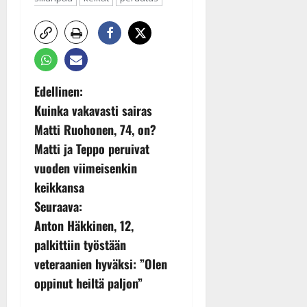
P
Edellinen:
Kuinka vakavasti sairas
o
Matti Ruohonen, 74, on?
s
Matti ja Teppo peruivat
t
vuoden viimeisenkin
keikkansa
n
Seuraava:
a
Anton Häkkinen, 12,
v
palkittiin työstään
veteraanien hyväksi: ”Olen
i
oppinut heiltä paljon”
g