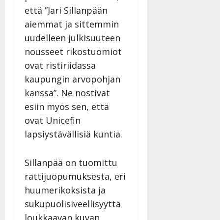
että ”Jari Sillanpään
aiemmat ja sittemmin
uudelleen julkisuuteen
nousseet rikostuomiot
ovat ristiriidassa
kaupungin arvopohjan
kanssa”. Ne nostivat
esiin myös sen, että
ovat Unicefin
lapsiystävällisiä kuntia.
Sillanpää on tuomittu
rattijuopumuksesta, eri
huumerikoksista ja
sukupuolisiveellisyyttä
loukkaavan kuvan