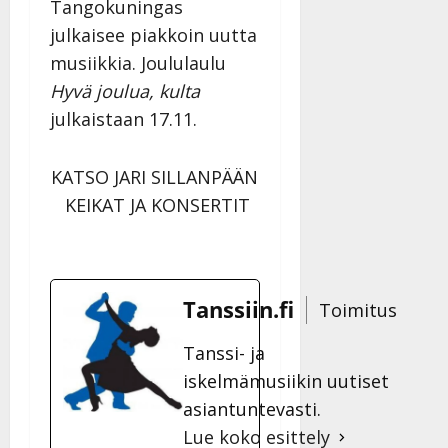
Tangokuningas
julkaisee piakkoin uutta
musiikkia. Joululaulu
Hyvä joulua, kulta
julkaistaan 17.11.
KATSO JARI SILLANPÄÄN
KEIKAT JA KONSERTIT
Tanssiin.fi
Toimitus
Tanssi- ja
iskelmämusiikin uutiset
asiantuntevasti.
Lue koko esittely