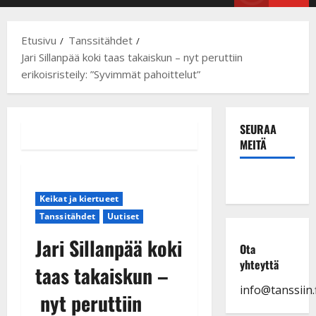
Menu
Etusivu
Tanssitähdet
Jari Sillanpää koki taas takaiskun – nyt peruttiin
erikoisristeily: ”Syvimmät pahoittelut”
SEURAA
MEITÄ
Keikat ja kiertueet
Tanssitähdet
Uutiset
Jari Sillanpää koki
Ota
yhteyttä
taas takaiskun –
info@tanssiin.f
nyt peruttiin