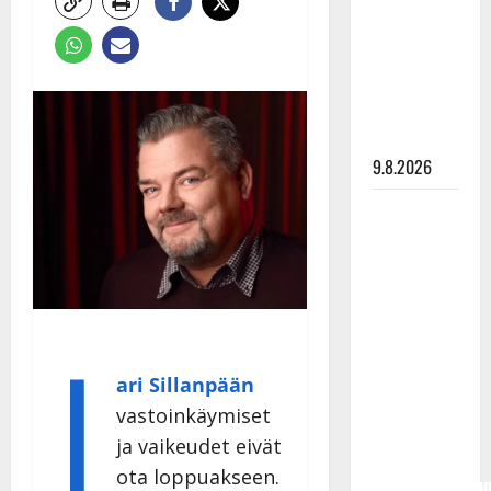
Tangokuningas
Aki Samuli
meni
naimisiin –
hääkuva
julki
9.8.2026
Esko
Rahkonen
olisi
täyttänyt
90 vuotta –
J
Arto
Rahkonen
ari Sillanpään
kävi
vastoinkäymiset
haudalla ja
ja vaikeudet eivät
kertoo
ota loppuakseen.
iskelmälegenda