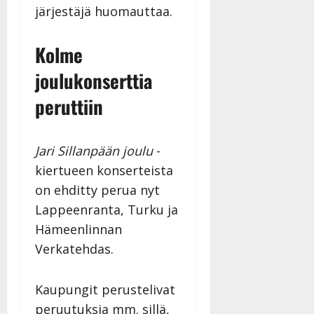
Julkaistu:
järjestäjä huomauttaa.
27.4.2025
|
Kolme
Päivitetty:
joulukonserttia
peruttiin
Jari Sillanpään joulu
-
kiertueen konserteista
on ehditty perua nyt
Lappeenranta, Turku ja
Hämeenlinnan
Verkatehdas.
Kaupungit perustelivat
peruutuksia mm. sillä,