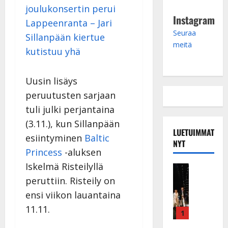
joulukonsertin perui
Instagram
Lappeenranta – Jari
Seuraa
Sillanpään kiertue
meitä
kutistuu yhä
Uusin lisäys
peruutusten sarjaan
tuli julki perjantaina
(3.11.), kun Sillanpään
LUETUIMMAT
esiintyminen
Baltic
NYT
Princess
-aluksen
Iskelmä Risteilyllä
Musiikkiv
H
peruttiin. Risteily on
u
ensi viikon lauantaina
i
11.11.
k
1
e