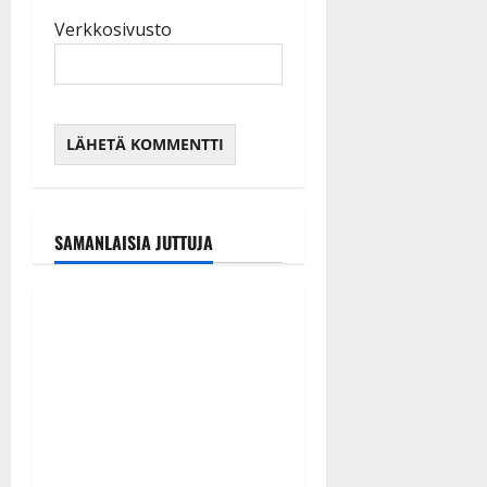
Verkkosivusto
SAMANLAISIA JUTTUJA
Tanssitähdet
Tangokuningas Aki Samuli
meni naimisiin – hääkuva