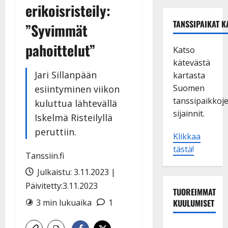
erikoisristeily:
TANSSIPAIKAT K
”Syvimmät
pahoittelut”
Katso
kätevästä
Jari Sillanpään
kartasta
Suomen
esiintyminen viikon
tanssipaikkoj
kuluttua lähtevällä
sijainnit.
Iskelmä Risteilyllä
peruttiin.
Klikkaa
tästä!
Tanssiin.fi
Julkaistu: 3.11.2023 |
Päivitetty:3.11.2023
TUOREIMMAT
3 min lukuaika
1
KUULUMISET