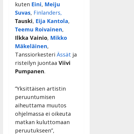
kuten
Eini
,
Meiju
–
Päivitetty:
D
Suvas
,
Finlanders,
a
Tauski
,
Eija Kantola
,
n
Teemu Roivainen
,
n
Ilkka Vainio
,
Mikko
y
l
Mäkeläinen
,
l
Tanssiorkesteri
Ässät
ja
e
risteilyn juontaa
Viivi
i
s
Pumpanen
.
o
k
”Yksittäisen artistin
i
peruuntumisen
i
t
aiheuttama muutos
o
ohjelmassa ei oikeuta
s
matkan kuluttomaan
Tanssiin.fi
peruutukseen”,