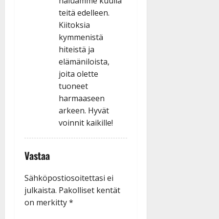
haluamme kuulla
teitä edelleen.
Kiitoksia
kymmenistä
hiteistä ja
elämäniloista,
joita olette
tuoneet
harmaaseen
arkeen. Hyvät
voinnit kaikille!
Vastaa
Sähköpostiosoitettasi ei
julkaista.
Pakolliset kentät
on merkitty
*