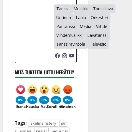
Tanssi
Musiikki
Tanssilava
Uutinen
Laulu
Orkesteri
Paritanssi
Media
Viihde
Viihdemusiikki
Lavatanssi
Tanssiravintola
Televisio
MITÄ TUNTEITA JUTTU HERÄTTI?
0%
0%
0%
0%
0%
Ihana
Hauska
Vau
Surullinen
Vihainen
Tags:
iskelmä risteily
jari
sillanpää
keikat
peruutus