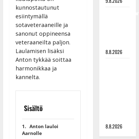
9.8.2026
kunnostautunut
Tangokuningatar
esiintymällä
Raija
sotaveteraaneille ja
Mäntyniemi:
sanonut oppineensa
matka
veteraaneilta paljon.
tyssäsi
Laulamisen lisäksi
8.8.2026
Anton tykkää soittaa
Matti
harmonikkaa ja
Ruohonen
kannelta.
viettää taas
synttäreitään
täydessä
hiljaisuudessa
Sisältö
– tämä on
tilanne nyt
8.8.2026
Anton lauloi
Aarnolle