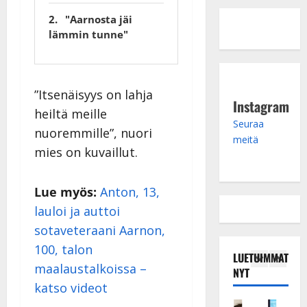
"Aarnosta jäi
lämmin tunne"
”Itsenäisyys on lahja
Instagram
heiltä meille
Seuraa
nuoremmille”, nuori
meitä
mies on kuvaillut.
Lue myös:
Anton, 13,
lauloi ja auttoi
sotaveteraani Aarnon,
100, talon
LUETUIMMAT
maalaustalkoissa –
NYT
katso videot
Tanssitähdet
Haastattelu
Musiikkivideo
Keikat ja kiertueet
Tanssitähdet
Tans