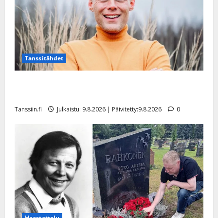
Tanssitähdet
Tangokuningas Aki Samuli meni naimisiin – hääkuva
julki
Tanssiin.fi
Julkaistu: 9.8.2026 | Päivitetty:9.8.2026
0
Haastattelu