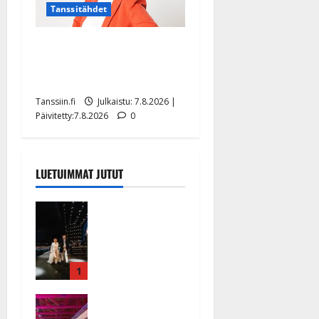
Tanssitähdet
TTK-tähti Anna Hanski
rakastaa tanssia – suru
tyttären syövästä painaa
Tanssiin.fi
Julkaistu: 7.8.2026 |
Päivitetty:7.8.2026
0
LUETUIMMAT JUTUT
Huikeat
hyvästit!
Tommi
saatteli
Katri
1
Helenan
Ikävä
lavalta
sairauskohta
viimeisen