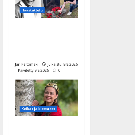
Haastattelu
Esko Rahkonen olisi
täyttänyt 90 vuotta – Arto
Rahkonen kävi haudalla ja
kertoo iskelmälegendan
viimeisistä vuosista
Jari Peltomäki
Julkaistu: 9.8.2026
| Päivitetty:9.8.2026
0
Keikat ja kiertueet
Tangokuningatar Raija
Mäntyniemi: matka tyssäsi