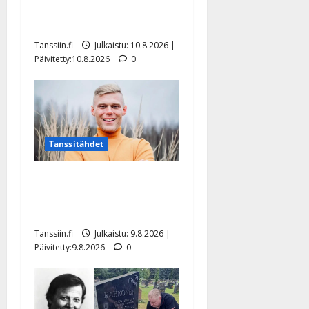
jaksamisestaan: ”Mikään ei
ole ikuista”
Tanssiin.fi
Julkaistu: 10.8.2026 |
Päivitetty:10.8.2026
0
Tanssitähdet
Tangokuningas Aki Samuli
meni naimisiin – hääkuva
julki
Tanssiin.fi
Julkaistu: 9.8.2026 |
Päivitetty:9.8.2026
0