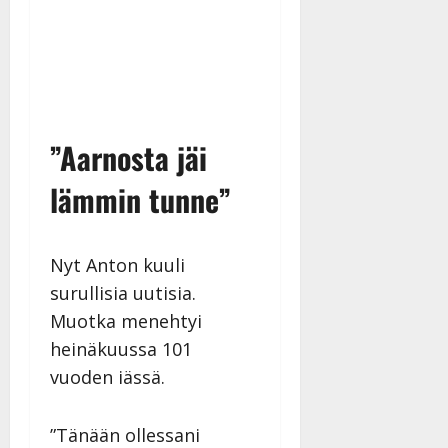
e
Tanssiin.fi
Tanssiin.fi
Julkaistu:
27.4.2025
Julkaistu:
|
17.8.2025
Päivitetty:27.4.2025
|
Päivitetty:19.8.2025
”Aarnosta jäi
lämmin tunne”
Nyt Anton kuuli
surullisia uutisia.
Muotka menehtyi
heinäkuussa 101
vuoden iässä.
”Tänään ollessani