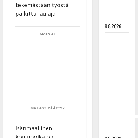
naimisiin –
tekemästään työstä
hääkuva
palkittu laulaja.
julki
9.8.2026
MAINOS
Esko
Rahkonen
olisi
täyttänyt
90 vuotta –
Arto
Rahkonen
kävi
haudalla ja
kertoo
MAINOS PÄÄTTYY
iskelmälegenda
viimeisistä
Isänmaallinen
vuosista
koulupoika on