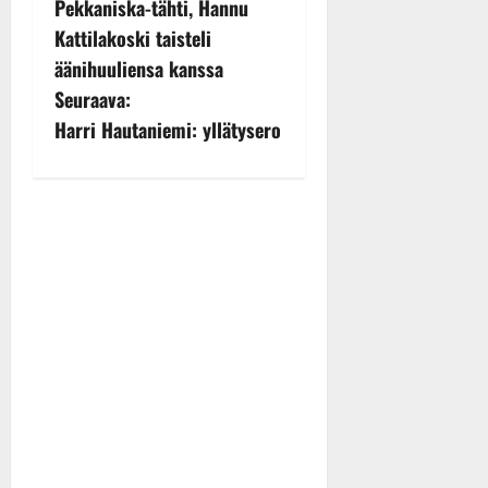
s
Pekkaniska-tähti, Hannu
Kattilakoski taisteli
t
äänihuuliensa kanssa
n
Seuraava:
Harri Hautaniemi: yllätysero
a
v
i
g
a
t
i
o