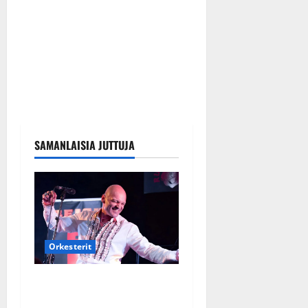
SAMANLAISIA JUTTUJA
Orkesterit
Dimitri Keiski laihtui –
vastaa nyt fanien huoleen