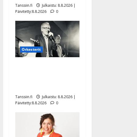
Tanssiin.fi
Julkaistu: 8.8.2026 |
Päivitetty:8.8.2026
0
Orkesterit
Matti Ruohonen viettää taas
synttäreitään täydessä
hiljaisuudessa – tämä on
tilanne nyt
Tanssiin.fi
Julkaistu: 8.8.2026 |
Päivitetty:8.8.2026
0