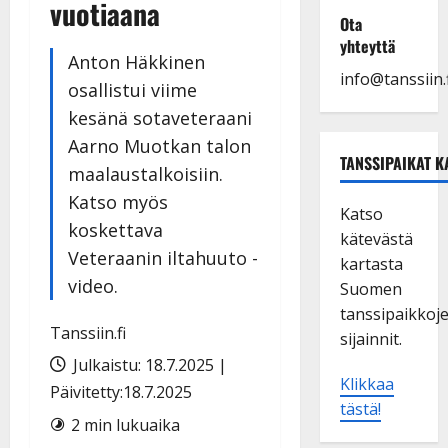
vuotiaana
Ota
yhteyttä
Anton Häkkinen
info@tanssiin.f
osallistui viime
kesänä sotaveteraani
Aarno Muotkan talon
TANSSIPAIKAT K
maalaustalkoisiin.
Katso myös
Katso
koskettava
kätevästä
Veteraanin iltahuuto -
kartasta
video.
Suomen
tanssipaikkoj
Tanssiin.fi
sijainnit.
Julkaistu: 18.7.2025 |
Klikkaa
Päivitetty:18.7.2025
tästä!
2 min lukuaika