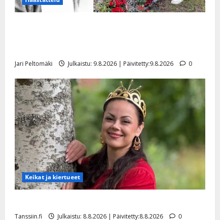
Esko Rahkonen olisi täyttänyt 90 vuotta – Arto
Rahkonen kävi haudalla ja kertoo iskelmälegendan
viimeisistä vuosista
Jari Peltomäki
Julkaistu: 9.8.2026 | Päivitetty:9.8.2026
0
Keikat ja kiertueet
Tangokuningatar Raija Mäntyniemi: matka tyssäsi
Tanssiin.fi
Julkaistu: 8.8.2026 | Päivitetty:8.8.2026
0