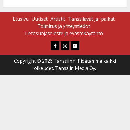
Etusivu
Uutiset
Artistit
Tanssilavat ja -paikat
Toimitus ja yhteystiedot
Tietosuojaseloste ja evästekäytäntö
Faceboook
Instagram
Youtube
Copyright © 2026 Tanssiin.fi. Pidätämme kaikki
oikeudet. Tanssiin Media Oy.