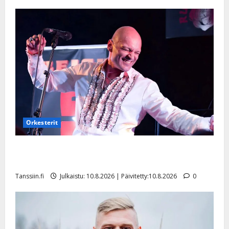
Päivitetty:22.8.2025
Orkesterit
Dimitri Keiski laihtui – vastaa nyt fanien huoleen
jaksamisestaan: ”Mikään ei ole ikuista”
Tanssiin.fi
Julkaistu: 10.8.2026 | Päivitetty:10.8.2026
0