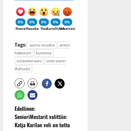
0%
0%
0%
0%
0%
Ihana
Hauska
Vau
Surullinen
Vihainen
Tags:
aarno muotka
anton
häkkinen
kuolema
sotaveteraani
veteraanin
iltahuuto
P
Edellinen:
SenioriMestarit valittiin:
o
Katja Karilan veli on tuttu