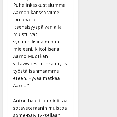
Puhelinkeskustelumme
Aarnon kanssa viime
jouluna ja
itsenäisyyspäivän alla
muistuivat
sydämellisinä minun
mieleeni. Kiitollisena
Aarno Muotkan
ystävyydestä sekä myös
työstä isänmaamme
eteen. Hyvää matkaa
Aarno.”
Anton hausi kunnioittaa
sotaveteraanin muistoa
some-päivityksellään.