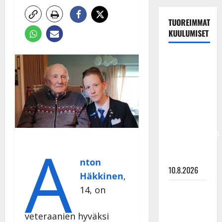
TUOREIMMAT
KUULUMISET
Dimitri
Keiski
laihtui –
vastaa nyt
fanien
huoleen
jaksamisestaan:
A
”Mikään ei
ole ikuista”
nton
10.8.2026
Häkkinen
,
Tangokuningas
14, on
Aki Samuli
meni
veteraanien hyväksi