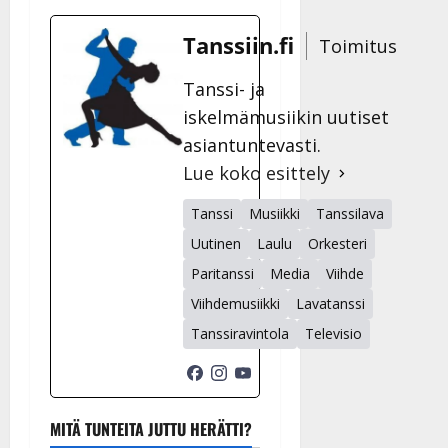
Tanssiin.fi
Toimitus
Tanssi- ja
iskelmämusiikin uutiset
asiantuntevasti.
Lue koko esittely
Tanssi
Musiikki
Tanssilava
Uutinen
Laulu
Orkesteri
Paritanssi
Media
Viihde
Viihdemusiikki
Lavatanssi
Tanssiravintola
Televisio
MITÄ TUNTEITA JUTTU HERÄTTI?