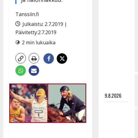
Rahkonen
olisi
Tanssiin.fi
täyttänyt
Julkaistu: 2.7.2019 |
90 vuotta –
Päivitetty:2.7.2019
Arto
Rahkonen
2 min lukuaika
kävi
haudalla ja
kertoo
iskelmälegenda
viimeisistä
vuosista
9.8.2026
Tangokuningatar
Raija
Mäntyniemi:
matka