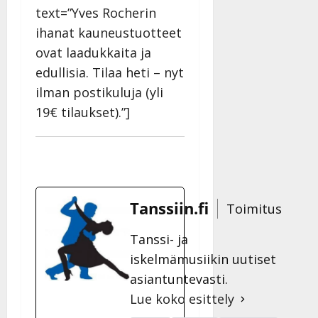
text=”Yves Rocherin
ihanat kauneustuotteet
ovat laadukkaita ja
edullisia. Tilaa heti – nyt
ilman postikuluja (yli
19€ tilaukset).”]
Tanssiin.fi
Toimitus
Tanssi- ja
iskelmämusiikin uutiset
asiantuntevasti.
Lue koko esittely