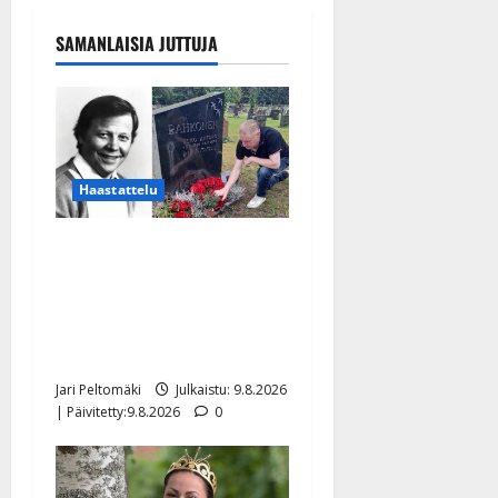
SAMANLAISIA JUTTUJA
Haastattelu
Esko Rahkonen olisi
täyttänyt 90 vuotta – Arto
Rahkonen kävi haudalla ja
kertoo iskelmälegendan
viimeisistä vuosista
Jari Peltomäki
Julkaistu: 9.8.2026
| Päivitetty:9.8.2026
0