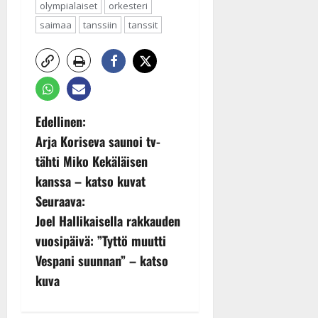
olympialaiset
orkesteri
saimaa
tanssiin
tanssit
P
Edellinen:
Arja Koriseva saunoi tv-
o
tähti Miko Kekäläisen
s
kanssa – katso kuvat
Seuraava:
t
Joel Hallikaisella rakkauden
n
vuosipäivä: ”Tyttö muutti
Vespani suunnan” – katso
a
kuva
v