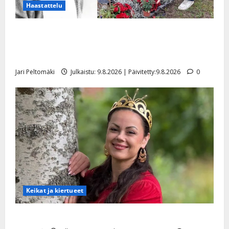
Haastattelu
Esko Rahkonen olisi täyttänyt 90 vuotta – Arto
Rahkonen kävi haudalla ja kertoo iskelmälegendan
viimeisistä vuosista
Jari Peltomäki
Julkaistu: 9.8.2026 | Päivitetty:9.8.2026
0
Keikat ja kiertueet
Tangokuningatar Raija Mäntyniemi: matka tyssäsi