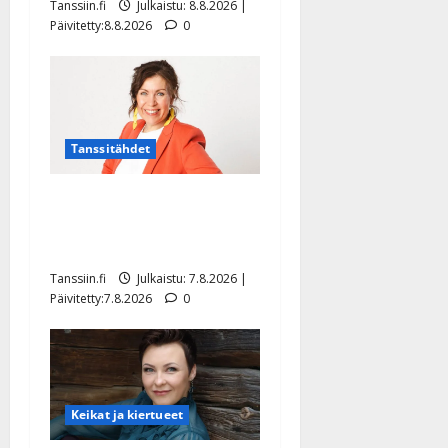
Tanssiin.fi
Julkaistu: 8.8.2026 |
Päivitetty:8.8.2026
0
Tanssitähdet
TTK-tähti Anna Hanski
rakastaa tanssia – suru
tyttären syövästä painaa
Tanssiin.fi
Julkaistu: 7.8.2026 |
Päivitetty:7.8.2026
0
Keikat ja kiertueet