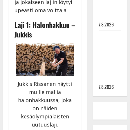
ja jokaiseen lajiin löytyi
tyttären
syövästä
upeasti oma voittaja.
painaa
Laji 1: Halonhakkuu –
7.8.2026
Jukkis
Maikilta
pysäyttävä
ulostulo:
”Elämä toi
eteeni
sellaisen
yllätyksen…”
Jukkis Rissanen näytti
7.8.2026
muille mallia
halonhakkuussa, joka
on näiden
kesäolympialaisten
uutuuslaji.