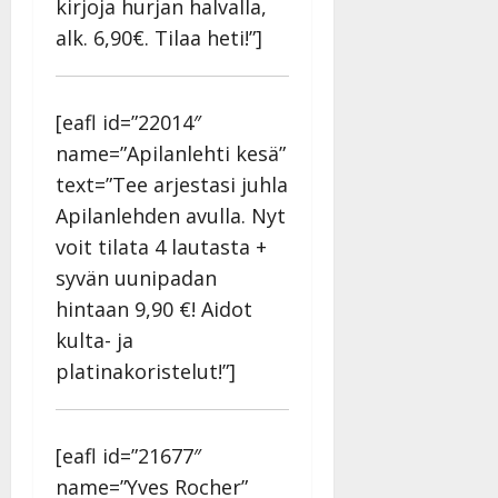
kirjoja hurjan halvalla,
alk. 6,90€. Tilaa heti!”]
[eafl id=”22014″
name=”Apilanlehti kesä”
text=”Tee arjestasi juhla
Apilanlehden avulla. Nyt
voit tilata 4 lautasta +
syvän uunipadan
hintaan 9,90 €! Aidot
kulta- ja
platinakoristelut!”]
[eafl id=”21677″
name=”Yves Rocher”