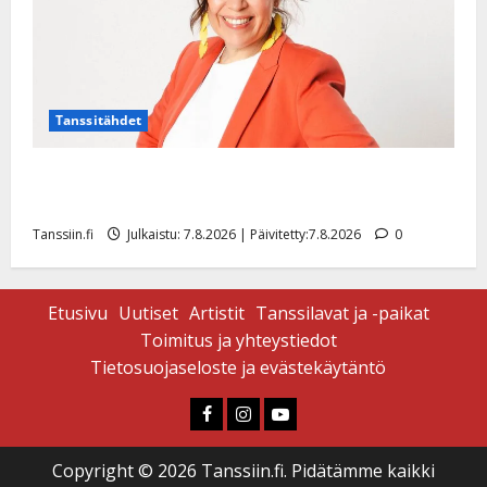
Tanssitähdet
TTK-tähti Anna Hanski rakastaa tanssia – suru
tyttären syövästä painaa
Tanssiin.fi
Julkaistu: 7.8.2026 | Päivitetty:7.8.2026
0
Etusivu
Uutiset
Artistit
Tanssilavat ja -paikat
Toimitus ja yhteystiedot
Tietosuojaseloste ja evästekäytäntö
Faceboook
Instagram
Youtube
Copyright © 2026 Tanssiin.fi. Pidätämme kaikki