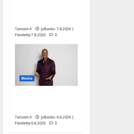
Maikilta pysäyttävä
ulostulo: ”Elämä toi eteeni
sellaisen yllätyksen…”
Tanssiin.fi
Julkaistu: 7.8.2026 |
Päivitetty:7.8.2026
0
Media
Tanssii tähtien kanssa -
julkkikset julki: Anna
Hanski liitää tv-parketilla
Tanssiin.fi
Julkaistu: 6.8.2026 |
Päivitetty:6.8.2026
0