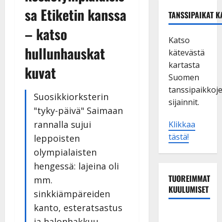
sa Etiketin kanssa
TANSSIPAIKAT K
– katso
Katso
hullunhauskat
kätevästä
kartasta
kuvat
Suomen
tanssipaikkoj
Suosikkiorksterin
sijainnit.
"tyky-päivä" Saimaan
rannalla sujui
Klikkaa
tästä!
leppoisten
olympialaisten
hengessä: lajeina oli
TUOREIMMAT
mm.
KUULUMISET
sinkkiämpäreiden
kanto, esteratsastus
Esko
ja halonhakkuu.