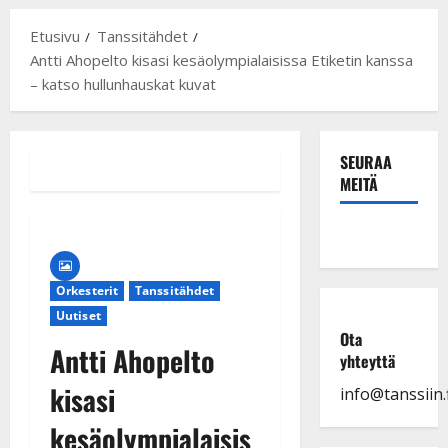
Etusivu
Tanssitähdet
Antti Ahopelto kisasi kesäolympialaisissa Etiketin kanssa
– katso hullunhauskat kuvat
SEURAA
MEITÄ
Orkesterit
Tanssitähdet
Uutiset
Ota
Antti Ahopelto
yhteyttä
kisasi
info@tanssiin.f
kesäolympialaisis