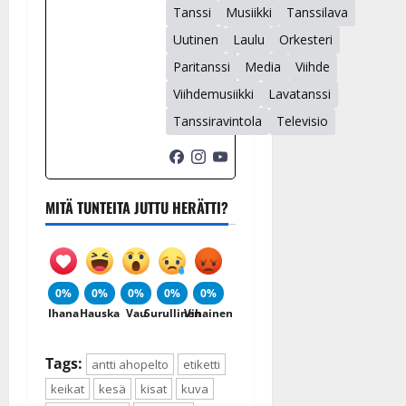
Tanssi
Musiikki
Tanssilava
Uutinen
Laulu
Orkesteri
Paritanssi
Media
Viihde
Viihdemusiikki
Lavatanssi
Tanssiravintola
Televisio
MITÄ TUNTEITA JUTTU HERÄTTI?
0%
0%
0%
0%
0%
Ihana
Hauska
Vau
Surullinen
Vihainen
Tags:
antti ahopelto
etiketti
keikat
kesä
kisat
kuva