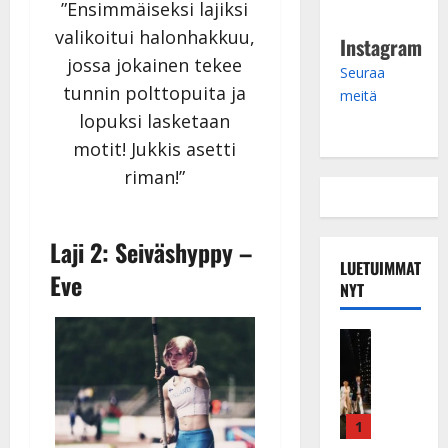
”Ensimmäiseksi lajiksi
valikoitui halonhakkuu,
Instagram
jossa jokainen tekee
Seuraa
tunnin polttopuita ja
meitä
lopuksi lasketaan
motit! Jukkis asetti
riman!”
Laji 2: Seiväshyppy –
LUETUIMMAT
Eve
NYT
Musiikkiv
H
u
i
k
1
e