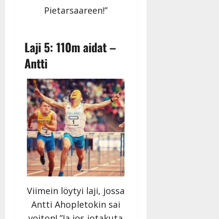
n
|
Pietarsaareen!”
–
Päivitetty:
D
a
Laji 5: 110m aidat –
n
n
Antti
y
l
l
e
i
s
o
k
i
i
t
o
Viimein löytyi laji, jossa
s
Antti Ahopletokin sai
Tanssiin.fi
voiton! ”Ja jos jotakuta