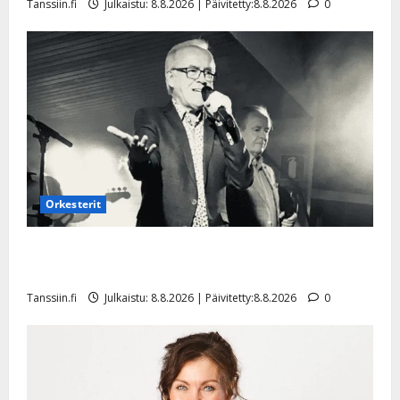
Tanssiin.fi
Julkaistu: 8.8.2026 | Päivitetty:8.8.2026
0
Orkesterit
Matti Ruohonen viettää taas synttäreitään täydessä
hiljaisuudessa – tämä on tilanne nyt
Tanssiin.fi
Julkaistu: 8.8.2026 | Päivitetty:8.8.2026
0