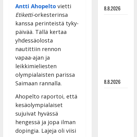
tyssäsi
Antti Ahopelto
vietti
8.8.2026
Etiketti-
orkesterinsa
Matti
kanssa perinteistä tyky-
Ruohonen
päivää. Tällä kertaa
viettää taas
yhdessäolosta
synttäreitään
nautittiin rennon
täydessä
vapaa-ajan ja
hiljaisuudessa
leikkimieliesten
– tämä on
tilanne nyt
olympialaisten parissa
8.8.2026
Saimaan rannalla.
TTK-tähti
Ahopelto raportoi, että
Anna
kesäolympialaiset
Hanski
sujuivat hyvässä
rakastaa
hengessä ja jopa ilman
tanssia –
dopingia. Lajeja oli viisi
suru