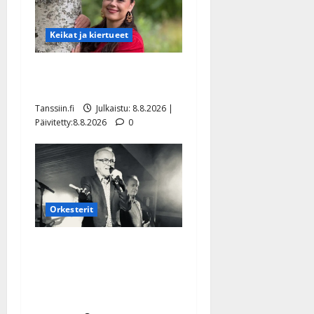
Keikat ja kiertueet
Tangokuningatar Raija
Mäntyniemi: matka tyssäsi
Tanssiin.fi
Julkaistu: 8.8.2026 |
Päivitetty:8.8.2026
0
Orkesterit
Matti Ruohonen viettää taas
synttäreitään täydessä
hiljaisuudessa – tämä on
tilanne nyt