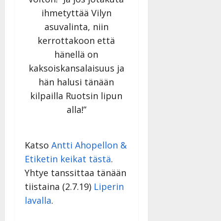
Julkaistu:
ihmetyttää Vilyn
27.4.2025
asuvalinta, niin
|
Päivitetty:
kerrottakoon että
hänellä on
kaksoiskansalaisuus ja
hän halusi tänään
kilpailla Ruotsin lipun
alla!”
Katso
Antti Ahopellon &
Etiketin keikat tästä
.
Yhtye tanssittaa tänään
tiistaina (2.7.19)
Liperin
lavalla
.