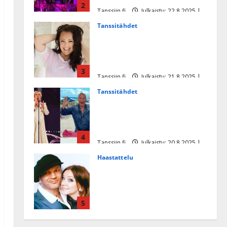
2
Tanssiin.fi
Julkaistu: 22.8.2025 |
Päivitetty:22.8.2025
Tanssitähdet
Heidi Pakarisen ja Mika
Pohjosen tytär kilpailee
missikisoissa
3
Tanssiin.fi
Julkaistu: 21.8.2025 |
Päivitetty:22.8.2025
Tanssitähdet
Tämä Ile Vainion runo Katri
Helenasta paisui hitiksi: ”Voi
tule Katri…”
4
Tanssiin.fi
Julkaistu: 20.8.2025 |
Päivitetty:22.8.2025
Haastattelu
Huikea rakkaustarina!
Dimitri Keiski ja Katja
juhlivat pian tinahäitään –
5
Dannylle iso kiitos
Tanssiin.fi
Julkaistu: 27.4.2025 |