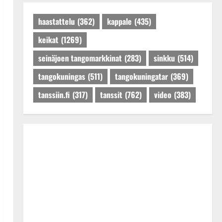
Päivitetty:27.4.2025
haastattelu
(362)
kappale
(435)
keikat
(1269)
seinäjoen tangomarkkinat
(283)
sinkku
(514)
tangokuningas
(511)
tangokuningatar
(369)
tanssiin.fi
(317)
tanssit
(762)
video
(383)