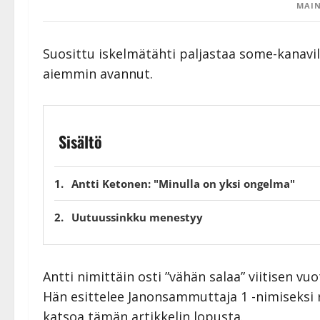
MAIN
Suosittu iskelmätähti paljastaa some-kanavill
aiemmin avannut.
Sisältö
Antti Ketonen: "Minulla on yksi ongelma"
Uutuussinkku menestyy
Antti nimittäin osti ”vähän salaa” viitisen vu
Hän esittelee Janonsammuttaja 1 -nimiseksi 
katsoa tämän artikkelin lopusta.