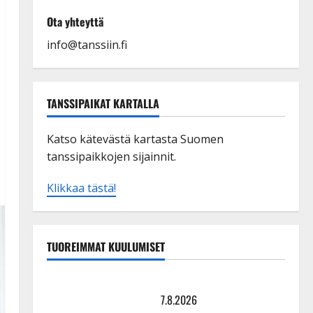
Ota yhteyttä
info@tanssiin.fi
TANSSIPAIKAT KARTALLA
Katso kätevästä kartasta Suomen
tanssipaikkojen sijainnit.
Klikkaa tästä!
TUOREIMMAT KUULUMISET
TTK-tähti Anna Hanski rakastaa tanssia – suru
tyttären syövästä painaa
7.8.2026