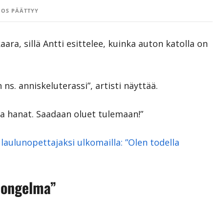
OS PÄÄTTYY
ara, sillä Antti esittelee, kuinka auton katolla on
 ns. anniskeluterassi”, artisti näyttää.
 ja hanat. Saadaan oluet tulemaan!”
 laulunopettajaksi ulkomailla: ”Olen todella
i ongelma”