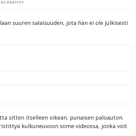
OS PÄÄTTYY
aan suuren salaisuuden, jota hän ei ole julkisesti
otta sitten itselleen oikean, punaisen paloauton.
ristittyä kulkuneuvoon some-videossa, jonka voit