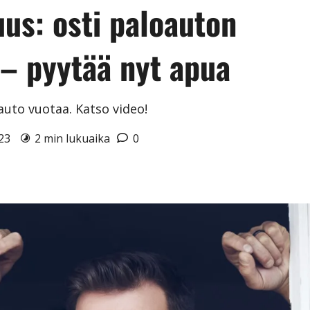
uus: osti paloauton
– pyytää nyt apua
auto vuotaa. Katso video!
023
2 min lukuaika
0