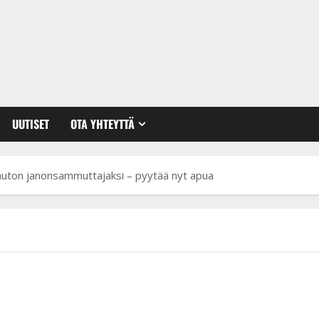
UUTISET
OTA YHTEYTTÄ
oauton janonsammuttajaksi – pyytää nyt apua