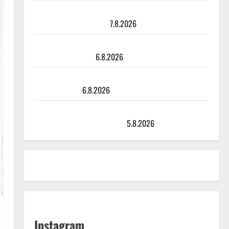
Maikilta pysäyttävä ulostulo: ”Elämä toi eteeni
sellaisen yllätyksen…”
7.8.2026
Tanssii tähtien kanssa -julkkikset julki: Anna Hanski
liitää tv-parketilla
6.8.2026
Sopiiko Edith Piaf tanssilavalle? Pirttijoki näyttää
mallia – video
6.8.2026
Leif Lindeman levytti: ”Kuvaa osuvasti uraani
pikkupojasta näihin päiviin”
5.8.2026
Instagram