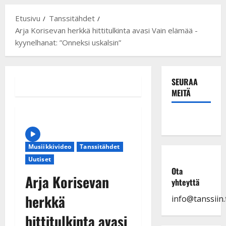
Etusivu
Tanssitähdet
Arja Korisevan herkkä hittitulkinta avasi Vain elämää -
kyynelhanat: ”Onneksi uskalsin”
SEURAA
MEITÄ
Musiikkivideo
Tanssitähdet
Uutiset
Ota
Arja Korisevan
yhteyttä
herkkä
info@tanssiin.f
hittitulkinta avasi