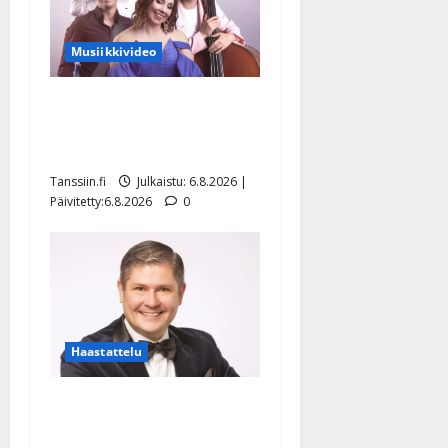
Musiikkivideo
Sopiiko Edith Piaf
tanssilavalle? Pirttijoki
näyttää mallia – video
Tanssiin.fi
Julkaistu: 6.8.2026 |
Päivitetty:6.8.2026
0
Haastattelu
Leif Lindeman levytti:
”Kuvaa osuvasti uraani