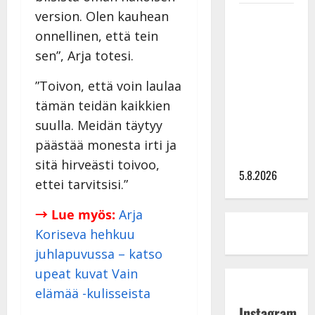
version. Olen kauhean
Leif
Lindeman
onnellinen, että tein
levytti:
sen”, Arja totesi.
”Kuvaa
”Toivon, että voin laulaa
osuvasti
uraani
tämän teidän kaikkien
pikkupojasta
suulla. Meidän täytyy
näihin
päästää monesta irti ja
päiviin”
sitä hirveästi toivoo,
5.8.2026
ettei tarvitsisi.”
→ Lue myös:
Arja
Koriseva hehkuu
juhlapuvussa – katso
upeat kuvat Vain
elämää -kulisseista
Instagram