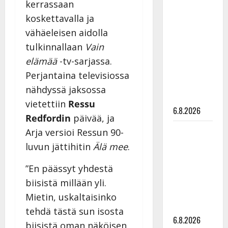
kerrassaan
Tanssii
koskettavalla ja
tähtien
vähäeleisen aidolla
kanssa -
tulkinnallaan
Vain
julkkikset
julki: Anna
elämää
-tv-sarjassa.
Hanski
Perjantaina televisiossa
liitää tv-
nähdyssä jaksossa
parketilla
vietettiin
Ressu
6.8.2026
Redfordin
päivää, ja
Sopiiko
Arja versioi Ressun 90-
Edith Piaf
luvun jättihitin
Älä mee
.
tanssilavalle?
”En päässyt yhdestä
Pirttijoki
näyttää
biisistä millään yli.
mallia –
Mietin, uskaltaisinko
video
tehdä tästä sun isosta
6.8.2026
biisistä oman näköisen