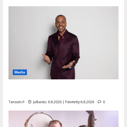
Media
Tanssii tähtien kanssa -julkkikset julki: Anna Hanski
liitää tv-parketilla
Tanssiin.fi
Julkaistu: 6.8.2026 | Päivitetty:6.8.2026
0