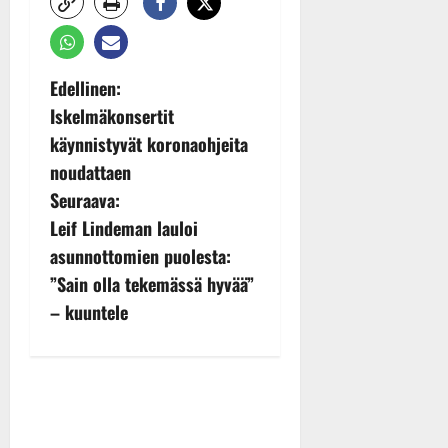
P
Edellinen:
Iskelmäkonsertit
o
käynnistyvät koronaohjeita
s
noudattaen
Seuraava:
t
Leif Lindeman lauloi
n
asunnottomien puolesta:
”Sain olla tekemässä hyvää”
a
– kuuntele
v
i
g