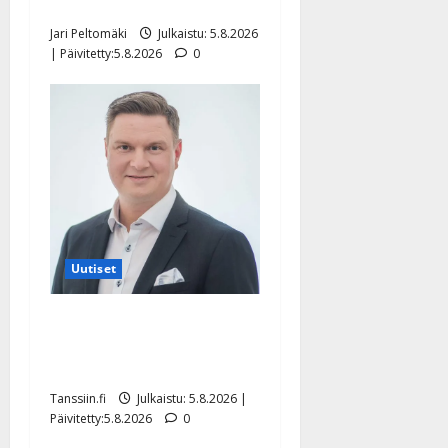
pikkupojasta näihin päiviin”
Jari Peltomäki
Julkaistu: 5.8.2026
| Päivitetty:5.8.2026
0
Uutiset
Jukka Hallikainen, 50,
liikuttuu lapsenlapsistaan –
uusi laulu koskettaa syvältä
Tanssiin.fi
Julkaistu: 5.8.2026 |
Päivitetty:5.8.2026
0