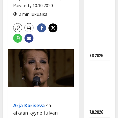
Anna
Päivitetty:10.10.2020
Hanski
2 min lukuaika
rakastaa
tanssia –
suru
tyttären
syövästä
painaa
7.8.2026
Maikilta
pysäyttävä
ulostulo:
”Elämä toi
eteeni
sellaisen
Arja Koriseva
sai
yllätyksen…”
7.8.2026
aikaan kyyneltulvan