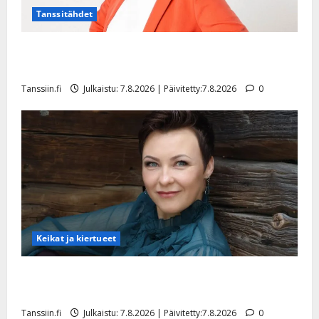
Tanssitähdet
TTK-tähti Anna Hanski rakastaa tanssia – suru
tyttären syövästä painaa
Tanssiin.fi
Julkaistu: 7.8.2026 | Päivitetty:7.8.2026
0
Keikat ja kiertueet
Maikilta pysäyttävä ulostulo: ”Elämä toi eteeni
sellaisen yllätyksen…”
Tanssiin.fi
Julkaistu: 7.8.2026 | Päivitetty:7.8.2026
0