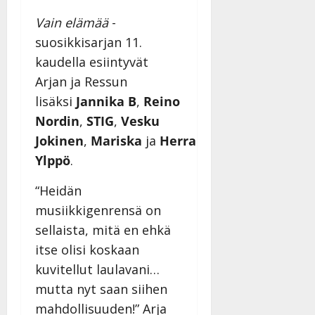
Päivitetty:22.8.2025
y
-
Vain elämää
-
l
j
l
a
suosikkisarjan 11.
e
v
kaudella esiintyvät
i
i
Arjan ja Ressun
s
d
lisäksi
Jannika B
,
Reino
o
e
k
o
Nordin
,
STIG
,
Vesku
i
k
Jokinen
,
Mariska
ja
Herra
i
o
Ylppö
.
t
o
o
s
“Heidän
s
t
e
musiikkigenrensä on
Tanssiin.fi
sellaista, mitä en ehkä
Tanssiin.fi
Julkaistu:
itse olisi koskaan
27.4.2025
Julkaistu:
kuvitellut laulavani…
|
17.8.2025
Päivitetty:27.4.2025
|
mutta nyt saan siihen
Päivitetty:19.8.2025
mahdollisuuden!” Arja