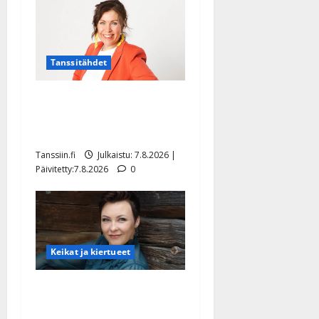
Tanssitähdet
TTK-tähti Anna Hanski
rakastaa tanssia – suru
tyttären syövästä painaa
Tanssiin.fi
Julkaistu: 7.8.2026 |
Päivitetty:7.8.2026
0
Keikat ja kiertueet
Maikilta pysäyttävä
ulostulo: ”Elämä toi eteeni