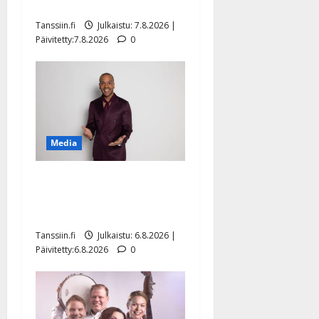
sellaisen yllätyksen…”
Tanssiin.fi
Julkaistu: 7.8.2026 |
Päivitetty:7.8.2026
0
Media
Tanssii tähtien kanssa -
julkkikset julki: Anna
Hanski liitää tv-parketilla
Tanssiin.fi
Julkaistu: 6.8.2026 |
Päivitetty:6.8.2026
0