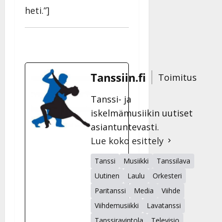
heti.”]
Tanssiin.fi
Toimitus
Tanssi- ja
iskelmämusiikin uutiset
asiantuntevasti.
Lue koko esittely
Tanssi
Musiikki
Tanssilava
Uutinen
Laulu
Orkesteri
Paritanssi
Media
Viihde
Viihdemusiikki
Lavatanssi
Tanssiravintola
Televisio