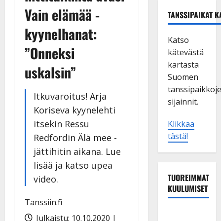
Vain elämää -
TANSSIPAIKAT K
kyynelhanat:
Katso
”Onneksi
kätevästä
kartasta
uskalsin”
Suomen
tanssipaikkoj
Itkuvaroitus! Arja
sijainnit.
Koriseva kyynelehti
itsekin Ressu
Klikkaa
tästä!
Redfordin Älä mee -
jättihitin aikana. Lue
lisää ja katso upea
TUOREIMMAT
video.
KUULUMISET
Tanssiin.fi
TTK-tähti
Julkaistu: 10.10.2020 |