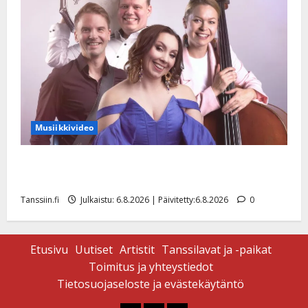
Musiikkivideo
Sopiiko Edith Piaf tanssilavalle? Pirttijoki näyttää
mallia – video
Tanssiin.fi
Julkaistu: 6.8.2026 | Päivitetty:6.8.2026
0
Etusivu
Uutiset
Artistit
Tanssilavat ja -paikat
Toimitus ja yhteystiedot
Tietosuojaseloste ja evästekäytäntö