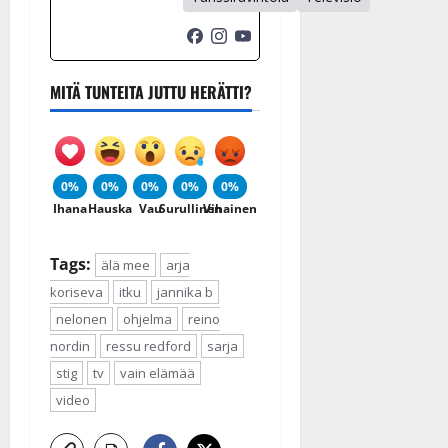
MITÄ TUNTEITA JUTTU HERÄTTI?
0%
0%
0%
0%
0%
Ihana
Hauska
Vau
Surullinen
Vihainen
Tags:
älä mee
arja
koriseva
itku
jannika b
nelonen
ohjelma
reino
nordin
ressu redford
sarja
stig
tv
vain elämää
video