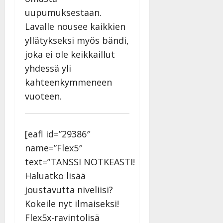
uupumuksestaan.
Lavalle nousee kaikkien
yllätykseksi myös bändi,
joka ei ole keikkaillut
yhdessä yli
kahteenkymmeneen
vuoteen.
[eafl id=”29386″
name=”Flex5″
text=”TANSSI NOTKEASTI!
Haluatko lisää
joustavutta niveliisi?
Kokeile nyt ilmaiseksi!
Flex5x-ravintolisä