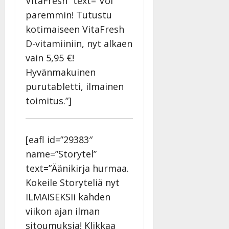
VitaFresh” text=”Voi
paremmin! Tutustu
kotimaiseen VitaFresh
D-vitamiiniin, nyt alkaen
vain 5,95 €!
Hyvänmakuinen
purutabletti, ilmainen
toimitus.”]
[eafl id=”29383″
name=”Storytel”
text=”Äänikirja hurmaa.
Kokeile Storyteliä nyt
ILMAISEKSIi kahden
viikon ajan ilman
sitoumuksia! Klikkaa