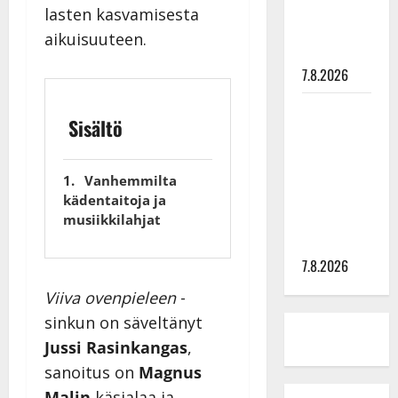
tyttären
lasten kasvamisesta
syövästä
aikuisuuteen.
painaa
7.8.2026
Maikilta
Sisältö
pysäyttävä
ulostulo:
”Elämä toi
Vanhemmilta
eteeni
kädentaitoja ja
sellaisen
musiikkilahjat
yllätyksen…”
7.8.2026
Viiva ovenpieleen
-
sinkun on säveltänyt
Jussi Rasinkangas
,
sanoitus on
Magnus
Malin
käsialaa ja