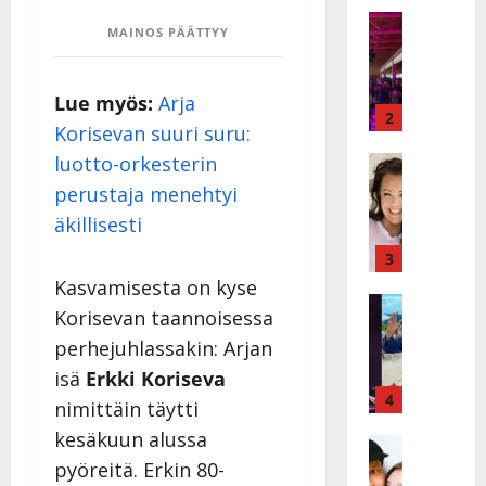
a
Keikat ja 
MAINOS PÄÄTTYY
I
t
k
h
ä
y
Lue myös:
Arja
v
v
2
Korisevan suuri suru:
ä
ä
s
luotto-orkesterin
Tanssitäh
s
H
a
t
perustaja menehtyi
e
i
i
äkillisesti
i
r
t
d
a
3
!
i
u
T
Kasvamisesta on kyse
P
Tanssitäh
s
o
Korisevan taannoisessa
T
a
k
m
perhejuhlassakin: Arjan
ä
k
o
m
m
a
h
isä
Erkki Koriseva
i
ä
r
4
t
s
nimittäin täytti
I
i
a
a
kesäkuun alussa
l
Haastatte
s
u
a
H
e
pyöreitä. Erkin 80-
e
s
t