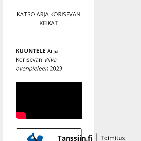
Julkaistu:
27.4.2025
KATSO ARJA KORISEVAN
|
KEIKAT
Päivitetty:
KUUNTELE
Arja
Korisevan
Viiva
ovenpieleen
2023:
Tanssiin.fi
Toimitus