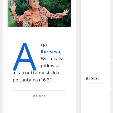
Rahkonen
olisi
täyttänyt
90 vuotta –
Arto
A
Rahkonen
kävi
rja
haudalla ja
Koriseva
,
kertoo
58, julkaisi
iskelmälegenda
viimeisistä
pitkästä
vuosista
aikaa uutta musiikkia
9.8.2026
perjantaina (16.6.).
Tangokuningatar
Raija
MAINOS
Mäntyniemi:
matka