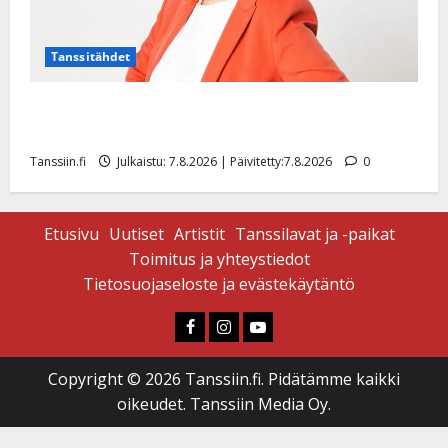
Tanssitähdet
TTK-tähti Anna Hanski rakastaa tanssia – suru
tyttären syövästä painaa
Tanssiin.fi
Julkaistu: 7.8.2026 | Päivitetty:7.8.2026
0
Etusivu
Uutiset
Artistit
Tanssilavat ja -paikat
Toimitus ja yhteystiedot
Tietosuojaseloste ja evästekäytäntö
Faceboook
Instagram
Youtube
Copyright © 2026 Tanssiin.fi. Pidätämme kaikki
oikeudet. Tanssiin Media Oy.