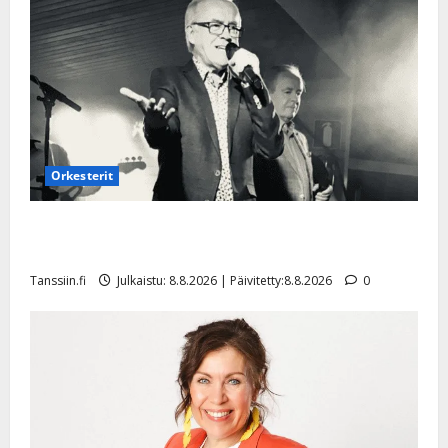
Orkesterit
Matti Ruohonen viettää taas synttäreitään täydessä
hiljaisuudessa – tämä on tilanne nyt
Tanssiin.fi
Julkaistu: 8.8.2026 | Päivitetty:8.8.2026
0