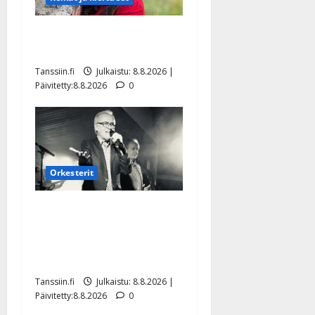
Tangokuningatar Raija
Mäntyniemi: matka tyssäsi
Tanssiin.fi
Julkaistu: 8.8.2026 |
Päivitetty:8.8.2026
0
Orkesterit
Matti Ruohonen viettää taas
synttäreitään täydessä
hiljaisuudessa – tämä on
tilanne nyt
Tanssiin.fi
Julkaistu: 8.8.2026 |
Päivitetty:8.8.2026
0