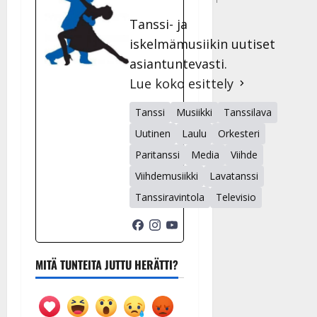
Tanssi- ja
iskelmämusiikin uutiset
asiantuntevasti.
Lue koko esittely
Tanssi
Musiikki
Tanssilava
Uutinen
Laulu
Orkesteri
Paritanssi
Media
Viihde
Viihdemusiikki
Lavatanssi
Tanssiravintola
Televisio
MITÄ TUNTEITA JUTTU HERÄTTI?