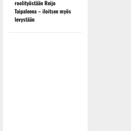
roolityöstään Reijo
a
Taipaleena – iloitsee myös
v
levystään
i
g
a
t
i
o
n