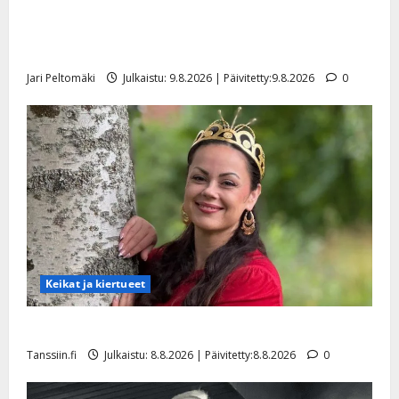
Esko Rahkonen olisi täyttänyt 90 vuotta – Arto
Rahkonen kävi haudalla ja kertoo iskelmälegendan
viimeisistä vuosista
Jari Peltomäki
Julkaistu: 9.8.2026 | Päivitetty:9.8.2026
0
Keikat ja kiertueet
Tangokuningatar Raija Mäntyniemi: matka tyssäsi
Tanssiin.fi
Julkaistu: 8.8.2026 | Päivitetty:8.8.2026
0