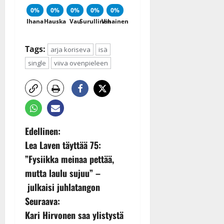
0%
0%
0%
0%
0%
Ihana
Hauska
Vau
Surullinen
Vihainen
Tags:
arja koriseva
isä
single
viiva ovenpieleen
P
Edellinen:
Lea Laven täyttää 75:
o
”Fysiikka meinaa pettää,
s
mutta laulu sujuu” –
julkaisi juhlatangon
t
Seuraava:
n
Kari Hirvonen saa ylistystä