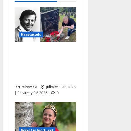
Haastattelu
Esko Rahkonen olisi
täyttänyt 90 vuotta – Arto
Rahkonen kävi haudalla ja
kertoo iskelmälegendan
viimeisistä vuosista
Jari Peltomäki
Julkaistu: 9.8.2026
| Päivitetty:9.8.2026
0
Keikat ja kiertueet