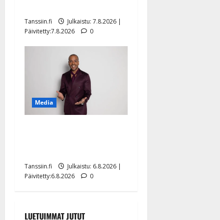
sellaisen yllätyksen…”
Tanssiin.fi
Julkaistu: 7.8.2026 |
Päivitetty:7.8.2026
0
Media
Tanssii tähtien kanssa -
julkkikset julki: Anna
Hanski liitää tv-parketilla
Tanssiin.fi
Julkaistu: 6.8.2026 |
Päivitetty:6.8.2026
0
LUETUIMMAT JUTUT