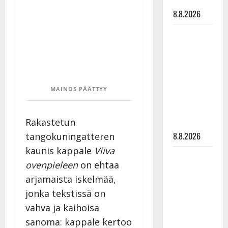
tyssäsi
8.8.2026
Matti
Ruohonen
viettää taas
synttäreitään
täydessä
MAINOS PÄÄTTYY
hiljaisuudessa
– tämä on
Rakastetun
tilanne nyt
8.8.2026
tangokuningatteren
kaunis kappale
Viiva
TTK-tähti
ovenpieleen
on ehtaa
Anna
arjamaista iskelmää,
Hanski
jonka tekstissä on
rakastaa
tanssia –
vahva ja kaihoisa
suru
sanoma: kappale kertoo