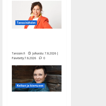
Tanssitähdet
TTK-tähti Anna Hanski
rakastaa tanssia – suru
tyttären syövästä painaa
Tanssiin.fi
Julkaistu: 7.8.2026 |
Päivitetty:7.8.2026
0
Keikat ja kiertueet
Maikilta pysäyttävä
ulostulo: ”Elämä toi eteeni