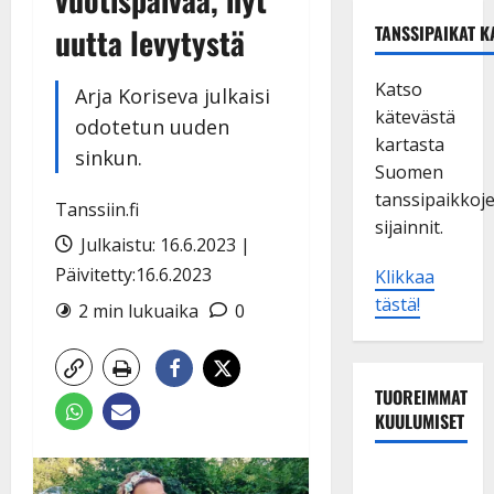
uutta levytystä
TANSSIPAIKAT K
Katso
Arja Koriseva julkaisi
kätevästä
odotetun uuden
kartasta
sinkun.
Suomen
tanssipaikkoj
Tanssiin.fi
sijainnit.
Julkaistu: 16.6.2023 |
Päivitetty:16.6.2023
Klikkaa
tästä!
2 min lukuaika
0
TUOREIMMAT
KUULUMISET
Esko