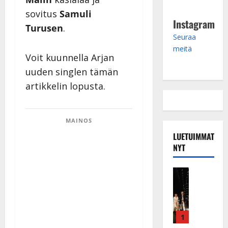
sovitus
Samuli
Instagram
Turusen
.
Seuraa
meitä
Voit kuunnella Arjan
uuden singlen tämän
artikkelin lopusta.
MAINOS
LUETUIMMAT
NYT
Musiikkiv
H
u
i
k
1
e