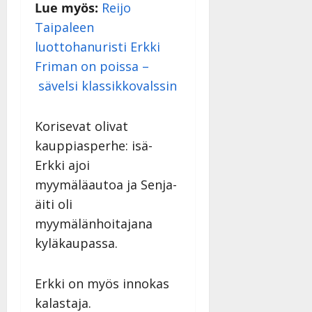
n
|
Lue myös:
Reijo
–
Päivitetty:
Taipaleen
D
luottohanuristi Erkki
a
n
Friman on poissa –
n
sävelsi klassikkovalssin
y
l
l
Korisevat olivat
e
kauppiasperhe: isä-
i
Erkki ajoi
s
myymäläautoa ja Senja-
o
k
äiti oli
i
myymälänhoitajana
i
kyläkaupassa.
t
o
s
Erkki on myös innokas
Tanssiin.fi
kalastaja.