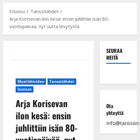
Etusivu
Tanssitähdet
Arja Korisevan ilon kesä: ensin juhlittiin isän 80-
vuotispäivää, nyt uutta levytystä
SEURAA
MEITÄ
Musiikkivideo
Tanssitähdet
Uutiset
Arja Korisevan
Ota
ilon kesä: ensin
yhteyttä
info@tanssiin.f
juhlittiin isän 80-
vuotispäivää, nyt