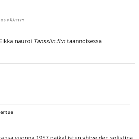
OS PÄÄTTYY
 Eikka nauroi
Tanssiin.fi:n
taannoisessa
iertue
ransa vuonna 1957 paikallisten yhtyeiden solistina.