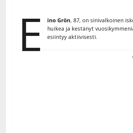
E
ino Grön
, 87, on sinivalkoinen is
huikea ja kestänyt vuosikymmeniä.
esiintyy aktiivisesti.