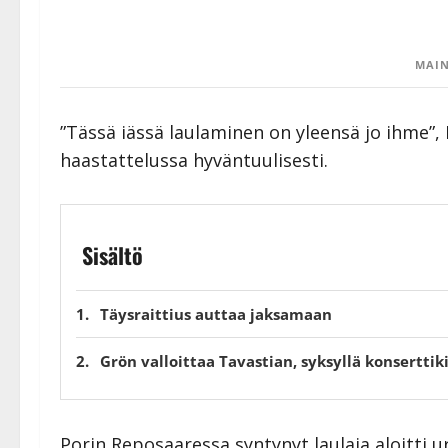
MAIN
”Tässä iässä laulaminen on yleensä jo ihme”,
haastattelussa hyväntuulisesti.
Sisältö
Täysraittius auttaa jaksamaan
Grön valloittaa Tavastian, syksyllä konserttik
Porin Reposaaressa syntynyt laulaja aloitti u