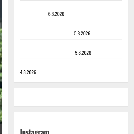
Sopiiko Edith Piaf tanssilavalle? Pirttijoki näyttää
mallia – video
6.8.2026
Leif Lindeman levytti: ”Kuvaa osuvasti uraani
pikkupojasta näihin päiviin”
5.8.2026
Jukka Hallikainen, 50, liikuttuu lapsenlapsistaan –
uusi laulu koskettaa syvältä
5.8.2026
Saija Tuupanen ei toivu – lääkäri: ”Vaakatasoon”
4.8.2026
Instagram