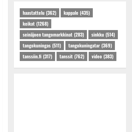
Päivitetty:27.4.2025
haastattelu
(362)
kappale
(435)
keikat
(1268)
seinäjoen tangomarkkinat
(283)
sinkku
(514)
tangokuningas
(511)
tangokuningatar
(369)
tanssiin.fi
(317)
tanssit
(762)
video
(383)