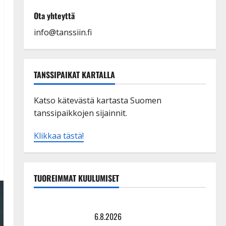
Ota yhteyttä
info@tanssiin.fi
TANSSIPAIKAT KARTALLA
Katso kätevästä kartasta Suomen
tanssipaikkojen sijainnit.
Klikkaa tästä!
TUOREIMMAT KUULUMISET
Tanssii tähtien kanssa -julkkikset julki: Anna Hanski
liitää tv-parketilla
6.8.2026