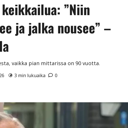
 keikkailua: ”Niin
ee ja jalka nousee” –
la
sta, vaikka pian mittarissa on 90 vuotta.
026
3 min lukuaika
0