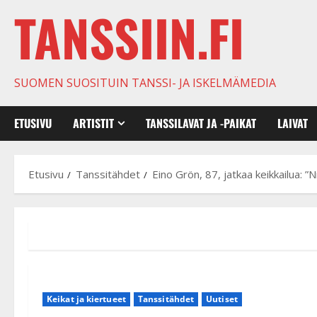
TANSSIIN.FI
SUOMEN SUOSITUIN TANSSI- JA ISKELMÄMEDIA
ETUSIVU
ARTISTIT
TANSSILAVAT JA -PAIKAT
LAIVAT
Etusivu
Tanssitähdet
Eino Grön, 87, jatkaa keikkailua: ”N
Keikat ja kiertueet
Tanssitähdet
Uutiset