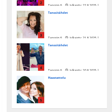
2
Tanssiin.fi
Julkaistu: 22.8.2025 |
Päivitetty:22.8.2025
Tanssitähdet
Heidi Pakarisen ja Mika
Pohjosen tytär kilpailee
missikisoissa
3
Tanssiin.fi
Julkaistu: 21.8.2025 |
Päivitetty:22.8.2025
Tanssitähdet
Tämä Ile Vainion runo Katri
Helenasta paisui hitiksi: ”Voi
tule Katri…”
4
Tanssiin.fi
Julkaistu: 20.8.2025 |
Päivitetty:22.8.2025
Haastattelu
Huikea rakkaustarina!
Dimitri Keiski ja Katja
juhlivat pian tinahäitään –
5
Dannylle iso kiitos
Tanssiin.fi
Julkaistu: 27.4.2025 |