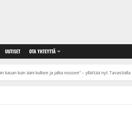
UUTISET
OTA YHTEYTTÄ
iin kauan kuin ääni kulkee ja jalka nousee” – yllättää nyt Tavastialla