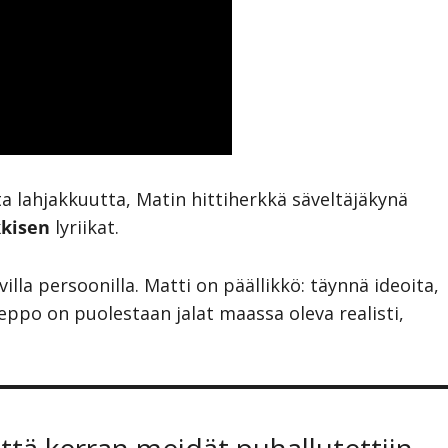
lahjakkuutta, Matin hittiherkkä säveltäjäkynä
kkisen
lyriikat.
lla persoonilla. Matti on päällikkö: täynnä ideoita,
Teppo on puolestaan jalat maassa oleva realisti,
 että kerran meidät puhallutettiin