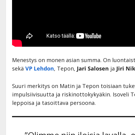
Menestys on monen asian summa. On luontaista 
sekä
VP Lehdon
, Tepon,
Jari Salosen
ja
Jiri Ni
Suuri merkitys on Matin ja Tepon toisiaan tukevi
impulsiivisuutta ja riskinottokykyäkin. Isoveli 
leppoisa ja tasoittava persoona.
”Olimme niin iloisia lavalla,