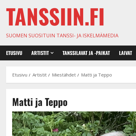
TANSSIIN.FI
SUOMEN SUOSITUIN TANSSI- JA ISKELMÄMEDIA
ETUSIVU
ARTISTIT
TANSSILAVAT JA -PAIKAT
LAIVAT
Etusivu
Artistit
Miestähdet
Matti ja Teppo
Matti ja Teppo