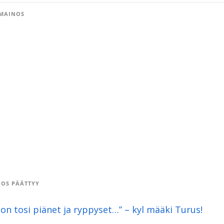
MAINOS
OS PÄÄTTYY
l on tosi piänet ja ryppyset…” – kyl määki Turus!