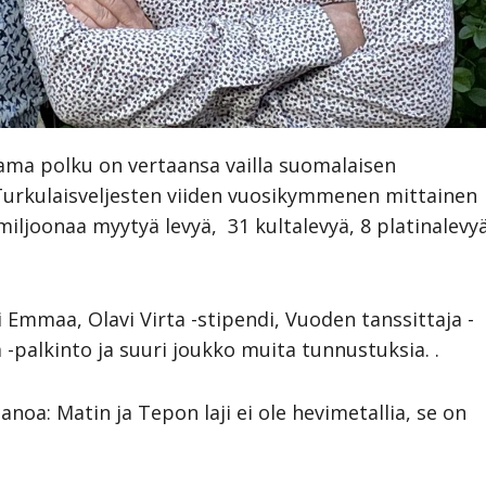
ama polku on vertaansa vailla suomalaisen
 Turkulaisveljesten viiden vuosikymmenen mittainen
miljoonaa myytyä levyä, 31 kultalevyä, 8 platinalevy
i Emmaa, Olavi Virta -stipendi, Vuoden tanssittaja -
 -palkinto ja suuri joukko muita tunnustuksia. .
anoa: Matin ja Tepon laji ei ole hevimetallia, se on