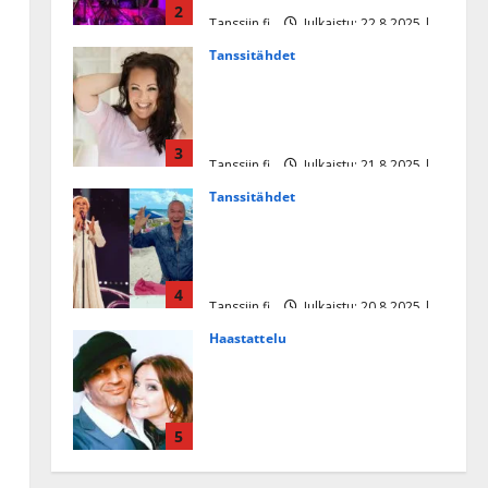
2
Tanssiin.fi
Julkaistu: 22.8.2025 |
Päivitetty:22.8.2025
Tanssitähdet
Heidi Pakarisen ja Mika
Pohjosen tytär kilpailee
missikisoissa
3
Tanssiin.fi
Julkaistu: 21.8.2025 |
Päivitetty:22.8.2025
Tanssitähdet
Tämä Ile Vainion runo Katri
Helenasta paisui hitiksi: ”Voi
tule Katri…”
4
Tanssiin.fi
Julkaistu: 20.8.2025 |
Päivitetty:22.8.2025
Haastattelu
Huikea rakkaustarina!
Dimitri Keiski ja Katja
juhlivat pian tinahäitään –
5
Dannylle iso kiitos
Tanssiin.fi
Julkaistu: 27.4.2025 |