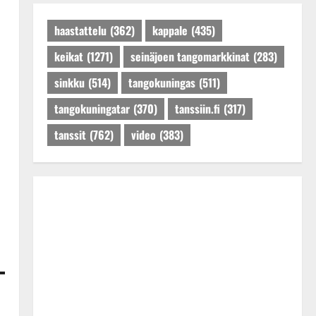
Päivitetty:27.4.2025
haastattelu
(362)
kappale
(435)
keikat
(1271)
seinäjoen tangomarkkinat
(283)
sinkku
(514)
tangokuningas
(511)
tangokuningatar
(370)
tanssiin.fi
(317)
tanssit
(762)
video
(383)