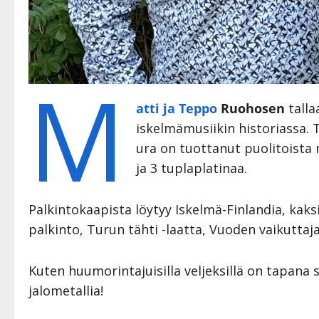
M
atti ja Teppo
Ruohosen
talla
iskelmämusiikin historiassa.
ura on tuottanut puolitoista 
ja 3 tuplaplatinaa.
Palkintokaapista löytyy Iskelmä-Finlandia, kaks
palkinto, Turun tähti -laatta, Vuoden vaikuttaja
Kuten huumorintajuisilla veljeksillä on tapana s
jalometallia!