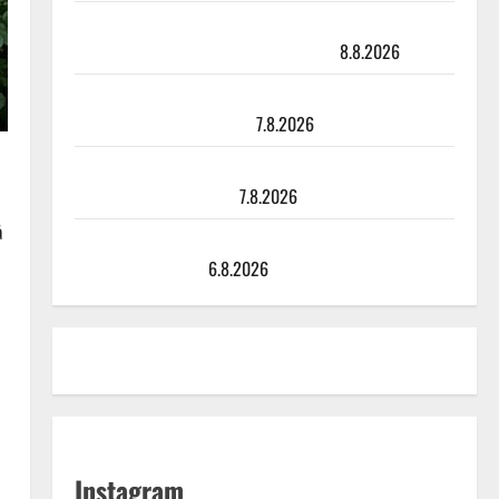
Matti Ruohonen viettää taas synttäreitään täydessä
hiljaisuudessa – tämä on tilanne nyt
8.8.2026
TTK-tähti Anna Hanski rakastaa tanssia – suru
tyttären syövästä painaa
7.8.2026
Maikilta pysäyttävä ulostulo: ”Elämä toi eteeni
sellaisen yllätyksen…”
7.8.2026
ä
Tanssii tähtien kanssa -julkkikset julki: Anna Hanski
liitää tv-parketilla
6.8.2026
Instagram