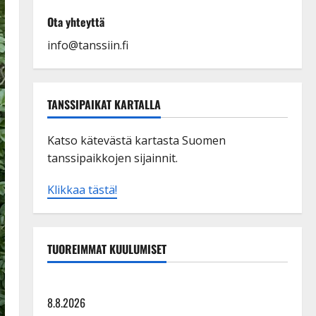
Ota yhteyttä
info@tanssiin.fi
TANSSIPAIKAT KARTALLA
Katso kätevästä kartasta Suomen
tanssipaikkojen sijainnit.
Klikkaa tästä!
TUOREIMMAT KUULUMISET
Tangokuningatar Raija Mäntyniemi: matka tyssäsi
8.8.2026