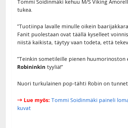
Tommi Soidinmäki kehuu M/S Viking Amorellan
tukea.
”Tuotiinpa lavalle minulle oikein baarijakkara,
Fanit puolestaan ovat täällä kyselleet voinni
niistä kaikista, täytyy vaan todeta, että tek
”Teinkin sometileille pienen huumorinoston er
Robininkin
tyyliä!”
Nuori turkulainen pop-tähti Robin on tunnettu
→ Lue myös:
Tommi Soidinmäki paineli loma
kuvat