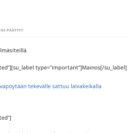
OS PÄÄTTYY
mäsiteillä.
otted”][su_label type=”important”]Mainos[/su_label]
ted”]