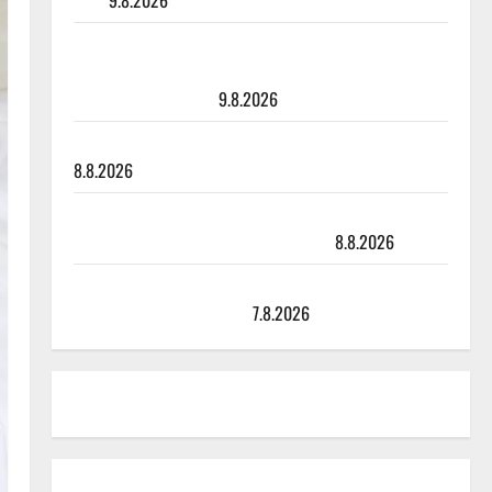
julki
9.8.2026
Esko Rahkonen olisi täyttänyt 90 vuotta – Arto
Rahkonen kävi haudalla ja kertoo iskelmälegendan
viimeisistä vuosista
9.8.2026
Tangokuningatar Raija Mäntyniemi: matka tyssäsi
8.8.2026
Matti Ruohonen viettää taas synttäreitään täydessä
hiljaisuudessa – tämä on tilanne nyt
8.8.2026
TTK-tähti Anna Hanski rakastaa tanssia – suru
tyttären syövästä painaa
7.8.2026