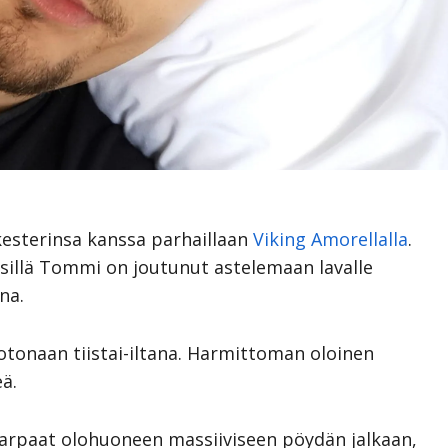
kesterinsa kanssa parhaillaan
Viking Amorellalla
.
, sillä Tommi on joutunut astelemaan lavalle
na.
otonaan tiistai-iltana. Harmittoman oloinen
ä.
an varpaat olohuoneen massiiviseen pöydän jalkaan,