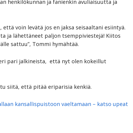
 henkilökunnan ja fanienkin avuliaisuutta ja
 että voin levätä jos en jaksa seisaaltani esiintyä.
sta ja lähettäneet paljon tsemppiviestejä! Kiitos
evälle sattuu”, Tommi hymähtää.
i pari jalkineista, että nyt olen kokeillut
 siitä, että pitää eriparisia kenkiä.
llaan kansallispuistoon vaeltamaan – katso upeat