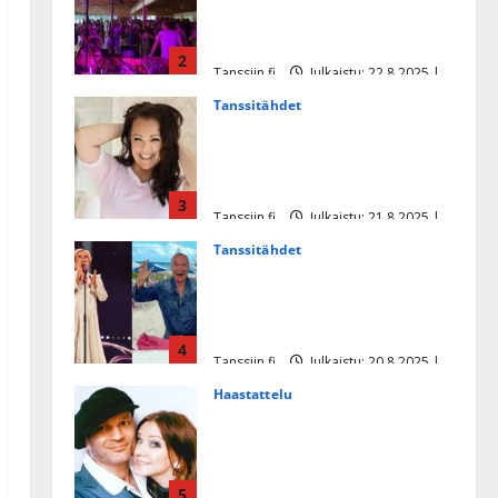
soittaja tuupertui kesken
tanssikeikan Särkässä
2
Tanssiin.fi
Julkaistu: 22.8.2025 |
Päivitetty:22.8.2025
Tanssitähdet
Heidi Pakarisen ja Mika
Pohjosen tytär kilpailee
missikisoissa
3
Tanssiin.fi
Julkaistu: 21.8.2025 |
Päivitetty:22.8.2025
Tanssitähdet
Tämä Ile Vainion runo Katri
Helenasta paisui hitiksi: ”Voi
tule Katri…”
4
Tanssiin.fi
Julkaistu: 20.8.2025 |
Päivitetty:22.8.2025
Haastattelu
Huikea rakkaustarina!
Dimitri Keiski ja Katja
juhlivat pian tinahäitään –
5