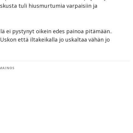
iskusta tuli hiusmurtumia varpaisiin ja
illä ei pystynyt oikein edes painoa pitämään..
Uskon että iltakeikalla jo uskaltaa vähän jo
MAINOS