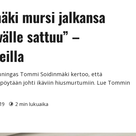
äki mursi jalkansa
älle sattuu” –
eilla
kuningas Tommi Soidinmäki kertoo, että
pöytään johti ikäviin hiusmurtumiin. Lue Tommin
019
2 min lukuaika