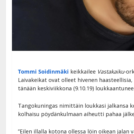
Tommi Soidinmäki
keikkailee
Vastakaiku
-or
Laivakeikat ovat olleet hivenen haasteellisia
tänään keskiviikkona (9.10.19) loukkaantunee
Tangokuningas nimittäin loukkasi jalkansa k
kolhaisu pöydänkulmaan aiheutti pahaa jälke
”Eilen illalla kotona ollessa löin oikean jal