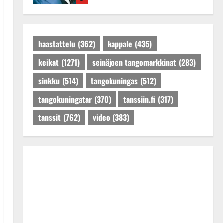
Dannylle iso kiitos
Tanssiin.fi
Julkaistu: 27.4.2025 |
Päivitetty:27.4.2025
haastattelu
(362)
kappale
(435)
keikat
(1271)
seinäjoen tangomarkkinat
(283)
sinkku
(514)
tangokuningas
(512)
tangokuningatar
(370)
tanssiin.fi
(317)
tanssit
(762)
video
(383)