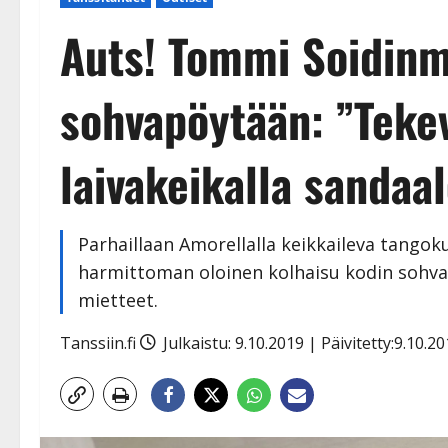
Auts! Tommi Soidinm
sohvapöytään: ”Tekev
laivakeikalla sandaal
Parhaillaan Amorellalla keikkaileva tango
harmittoman oloinen kolhaisu kodin sohva
mietteet.
Tanssiin.fi
Julkaistu: 9.10.2019 | Päivitetty:9.10.2