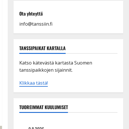
Ota yhteyttä
info@tanssiin.fi
TANSSIPAIKAT KARTALLA
Katso kätevästä kartasta Suomen
tanssipaikkojen sijainnit.
Klikkaa tästä!
TUOREIMMAT KUULUMISET
Tangokuningas Aki Samuli meni naimisiin – hääkuva