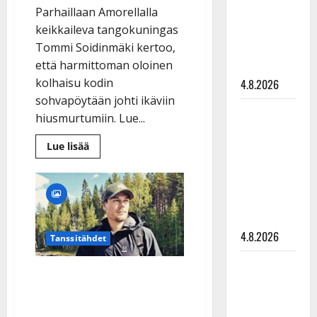
Parhaillaan Amorellalla
Tuupanen ei
keikkaileva tangokuningas
toivu –
Tommi Soidinmäki kertoo,
lääkäri:
että harmittoman oloinen
”Vaakatasoon”
kolhaisu kodin
4.8.2026
sohvapöytään johti ikäviin
Ilari
hiusmurtumiin. Lue...
Hämäläisen
Lue
tangomatkan
Lue lisää
lisää
hinta: 10
aiheesta
Auts!
000 eurolla
Tommi
Soidinmäki
keikkoja
mursi
jalkansa
sivu suun
sohvapöytään:
4.8.2026
”Tekevälle
Tanssitähdet
sattuu”
–
Teemu
laivakeikalla
Tommi Soidinmäki paineli
sandaaleilla
Roivainen
lomallaan
kieroilee
kansallispuistoon