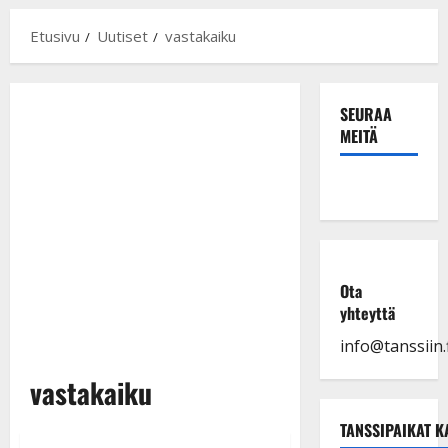
Etusivu
Uutiset
vastakaiku
SEURAA
MEITÄ
Ota
yhteyttä
info@tanssiin.f
vastakaiku
TANSSIPAIKAT K