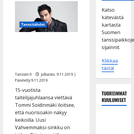
Katso
kätevästä
kartasta
Tanssitähdet
Suomen
Uuden voimabiisin
tanssipaikkoj
sijainnit.
julkaissut Tommi
Soidinmäki: ”Yksi urani
Klikkaa
parhaista vuosista”
tästä!
Tanssiin.fi
Julkaistu: 9.11.2019 |
Päivitetty:9.11.2019
15-vuotista
TUOREIMMAT
taitelijajuhlaansa viettävä
KUULUMISET
Tommi Soidinmäki iloitsee,
että nuorisoakin näkyy
Leif
keikoilla. Uusi
Lindeman
Vahvemmaksi-sinkku on
levytti: