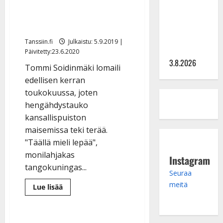
tv:n
vaeltamaan – katso upeat
Petollisissa
– pelkää
kuvat
putoavansa
Tanssiin.fi
Julkaistu: 5.9.2019 |
ensimmäisenä
Päivitetty:23.6.2020
3.8.2026
Tommi Soidinmäki lomaili
edellisen kerran
toukokuussa, joten
hengähdystauko
kansallispuiston
maisemissa teki terää.
"Täällä mieli lepää",
monilahjakas
Instagram
tangokuningas...
Seuraa
meitä
Lue
Lue lisää
lisää
aiheesta
Tommi
Soidinmäki
paineli