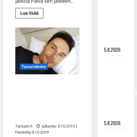
jatkoa Päivä sen jälkeen...
”Kuvaa
osuvasti
Lue
Lue lisää
lisää
uraani
aiheesta
Uuden
pikkupojasta
voimabiisin
näihin
julkaissut
Tommi
päiviin”
Soidinmäki:
”Yksi
5.8.2026
urani
parhaista
vuosista”
Jukka
Tanssitähdet
Hallikainen,
50,
Auts! Tommi Soidinmäki
liikuttuu
mursi jalkansa
lapsenlapsistaan
sohvapöytään: ”Tekevälle
– uusi laulu
koskettaa
sattuu” – laivakeikalla
syvältä
sandaaleilla
5.8.2026
Tanssiin.fi
Julkaistu: 9.10.2019 |
Päivitetty:9.10.2019
Saija