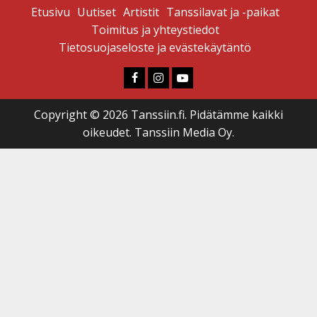
Etusivu
Uutiset
Artistit
Tanssilavat ja -paikat
Toimitus ja yhteystiedot
Tietosuojaseloste ja evästekäytäntö
Faceboook
Instagram
Youtube
Copyright © 2026 Tanssiin.fi. Pidätämme kaikki
oikeudet. Tanssiin Media Oy.