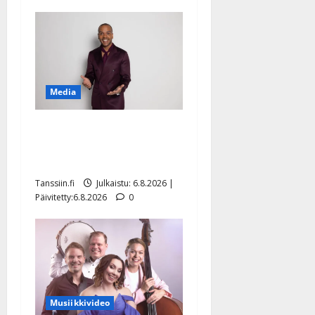
Media
Tanssii tähtien kanssa -
julkkikset julki: Anna
Hanski liitää tv-parketilla
Tanssiin.fi
Julkaistu: 6.8.2026 |
Päivitetty:6.8.2026
0
Musiikkivideo