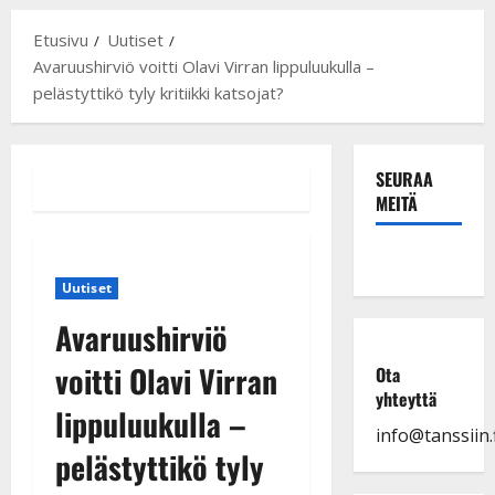
Etusivu
Uutiset
Avaruushirviö voitti Olavi Virran lippuluukulla –
pelästyttikö tyly kritiikki katsojat?
SEURAA
MEITÄ
Uutiset
Avaruushirviö
voitti Olavi Virran
Ota
yhteyttä
lippuluukulla –
info@tanssiin.f
pelästyttikö tyly