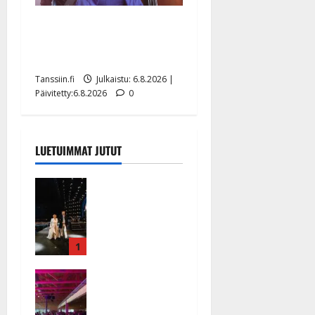
Sopiiko Edith Piaf
tanssilavalle? Pirttijoki
näyttää mallia – video
Tanssiin.fi
Julkaistu: 6.8.2026 |
Päivitetty:6.8.2026
0
LUETUIMMAT JUTUT
Huikeat
hyvästit!
Tommi
saatteli
Katri
1
Helenan
Ikävä
lavalta
sairauskohta
viimeisen
us: soittaja
kerran –