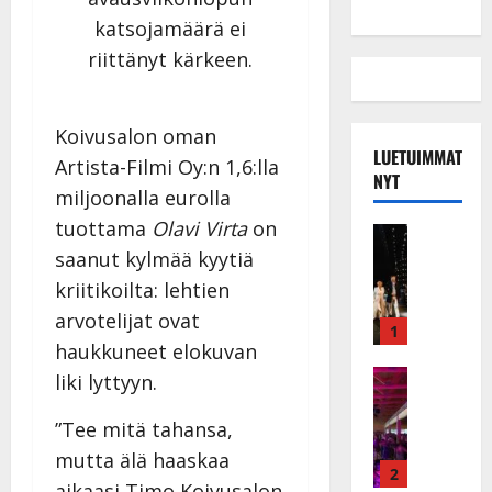
katsojamäärä ei
riittänyt kärkeen.
Koivusalon oman
LUETUIMMAT
Artista-Filmi Oy:n 1,6:lla
NYT
miljoonalla eurolla
tuottama
Olavi Virta
on
Musiikkiv
H
saanut kylmää kyytiä
u
kriitikoilta: lehtien
i
arvotelijat ovat
k
1
haukkuneet elokuvan
e
a
Keikat ja 
liki lyttyyn.
I
t
k
h
”Tee mitä tahansa,
ä
y
mutta älä haaskaa
v
v
2
aikaasi Timo Koivusalon