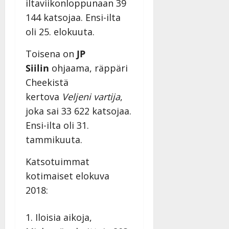
v
Julkaistu:
iltaviikonloppunaan 39
p
Päivitetty:
K
22.8.2025
i
144 katsojaa. Ensi-ilta
i
a
|
d
a
oli 25. elokuuta.
t
Päivitetty:
e
n
r
o
Toisena on
JP
t
i
k
i
…
Siilin
ohjaama, räppäri
o
n
”
o
Cheekistä
a
s
Tanssiin.fi
kertova
Veljeni vartija
,
h
t
ä
joka sai 33 622 katsojaa.
Julkaistu:
e
i
20.8.2025
Ensi-ilta oli 31.
Tanssiin.fi
t
|
tammikuuta.
Päivitetty:
ä
Julkaistu:
ä
17.8.2025
Katsotuimmat
n
|
kotimaiset elokuva
–
Päivitetty:
D
2018:
a
n
Iloisia aikoja,
n