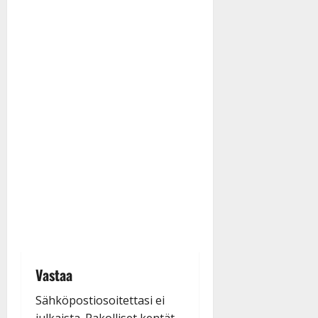
Vastaa
Sähköpostiosoitettasi ei
julkaista.
Pakolliset kentät