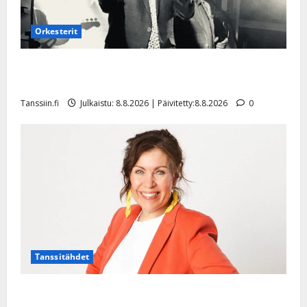
Orkesterit
Matti Ruohonen viettää taas synttäreitään täydessä
hiljaisuudessa – tämä on tilanne nyt
Tanssiin.fi
Julkaistu: 8.8.2026 | Päivitetty:8.8.2026
0
Tanssitähdet
TTK-tähti Anna Hanski rakastaa tanssia – suru