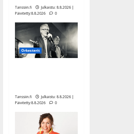
Tanssiin.fi
Julkaistu: 8.8.2026 |
Päivitetty:8.8.2026
0
Orkesterit
Matti Ruohonen viettää taas
synttäreitään täydessä
hiljaisuudessa – tämä on
tilanne nyt
Tanssiin.fi
Julkaistu: 8.8.2026 |
Päivitetty:8.8.2026
0