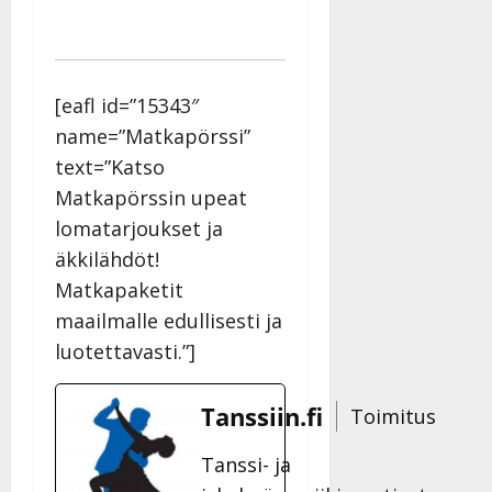
[eafl id=”15343″
name=”Matkapörssi”
text=”Katso
Matkapörssin upeat
lomatarjoukset ja
äkkilähdöt!
Matkapaketit
maailmalle edullisesti ja
luotettavasti.”]
Tanssiin.fi
Toimitus
Tanssi- ja