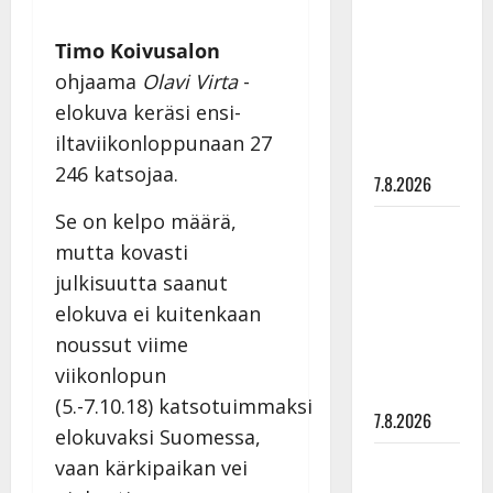
rakastaa
tanssia –
Timo Koivusalon
suru
ohjaama
Olavi Virta
-
tyttären
elokuva keräsi ensi-
syövästä
iltaviikonloppunaan 27
painaa
246 katsojaa.
7.8.2026
Se on kelpo määrä,
Maikilta
mutta kovasti
pysäyttävä
ulostulo:
julkisuutta saanut
”Elämä toi
elokuva ei kuitenkaan
eteeni
noussut viime
sellaisen
viikonlopun
yllätyksen…”
(5.-7.10.18) katsotuimmaksi
7.8.2026
elokuvaksi Suomessa,
Tanssii
vaan kärkipaikan vei
tähtien