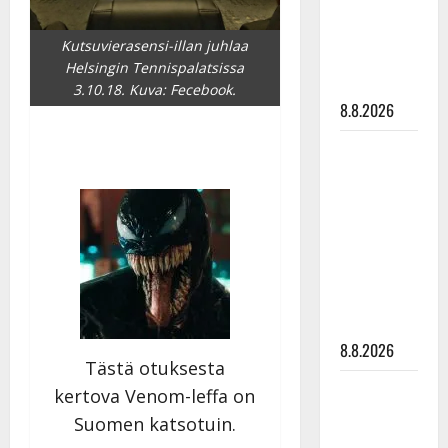
Raija
Mäntyniemi:
Kutsuvierasensi-illan juhlaa
matka
Helsingin Tennispalatsissa
tyssäsi
3.10.18. Kuva: Fecebook.
8.8.2026
Matti
Ruohonen
viettää taas
synttäreitään
täydessä
hiljaisuudessa
– tämä on
tilanne nyt
8.8.2026
Tästä otuksesta
TTK-tähti
kertova Venom-leffa on
Anna
Suomen katsotuin.
Hanski