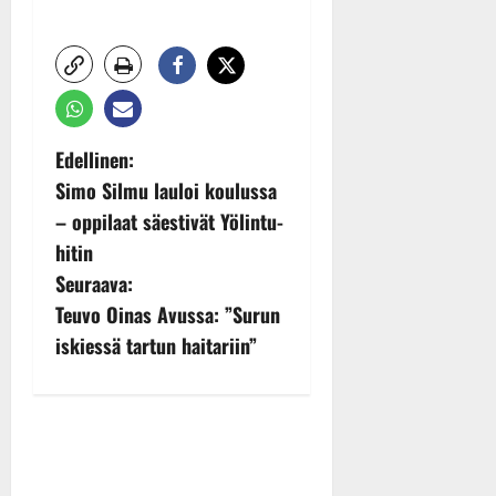
P
Edellinen:
Simo Silmu lauloi koulussa
o
– oppilaat säestivät Yölintu-
s
hitin
Seuraava:
t
Teuvo Oinas Avussa: ”Surun
n
iskiessä tartun haitariin”
a
v
i