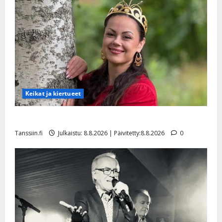
Keikat ja kiertueet
Tangokuningatar Raija Mäntyniemi: matka tyssäsi
Tanssiin.fi
Julkaistu: 8.8.2026 | Päivitetty:8.8.2026
0