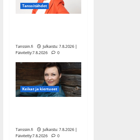
Tanssitähdet
TTK-tähti Anna Hanski
rakastaa tanssia – suru
tyttären syövästä painaa
Tanssiin.fi
Julkaistu: 7.8.2026 |
Päivitetty:7.8.2026
0
Keikat ja kiertueet
Maikilta pysäyttävä
ulostulo: ”Elämä toi eteeni
sellaisen yllätyksen…”
Tanssiin.fi
Julkaistu: 7.8.2026 |
Päivitetty:7.8.2026
0