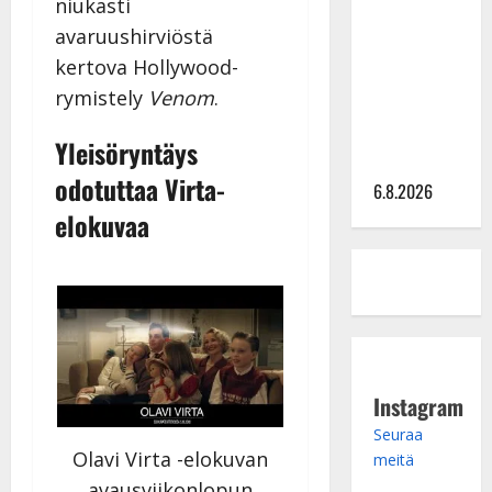
niukasti
kanssa -
avaruushirviöstä
julkkikset
kertova Hollywood-
julki: Anna
rymistely
Venom
.
Hanski
liitää tv-
Yleisöryntäys
parketilla
odotuttaa Virta-
6.8.2026
elokuvaa
Instagram
Seuraa
Olavi Virta -elokuvan
meitä
avausviikonlopun