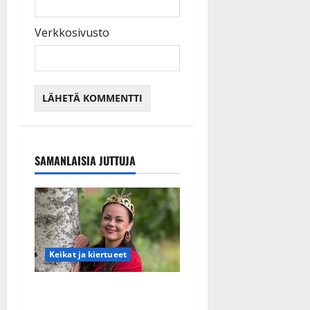
Verkkosivusto
SAMANLAISIA JUTTUJA
Keikat ja kiertueet
Tangokuningatar Raija
Mäntyniemi: matka tyssäsi