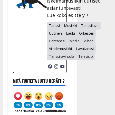
iskelmämusiikin uutiset
asiantuntevasti.
Lue koko esittely
Tanssi
Musiikki
Tanssilava
Uutinen
Laulu
Orkesteri
Paritanssi
Media
Viihde
Viihdemusiikki
Lavatanssi
Tanssiravintola
Televisio
MITÄ TUNTEITA JUTTU HERÄTTI?
0%
0%
0%
0%
0%
Ihana
Hauska
Vau
Surullinen
Vihainen