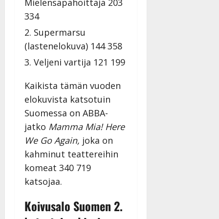
Mielensäpahoittaja 203
y
l
334
l
Supermarsu
e
(lastenelokuva) 144 358
i
s
Veljeni vartija 121 199
o
k
Kaikista tämän vuoden
i
elokuvista katsotuin
i
t
Suomessa on ABBA-
o
jatko
Mamma Mia! Here
s
We Go Again,
joka on
Tanssiin.fi
kahminut teattereihin
Julkaistu:
komeat 340 719
27.4.2025
katsojaa.
|
Päivitetty:
Koivusalo Suomen 2.