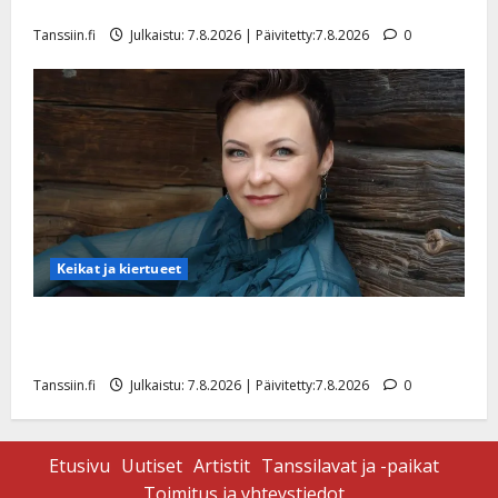
tyttären syövästä painaa
Tanssiin.fi
Julkaistu: 7.8.2026 | Päivitetty:7.8.2026
0
Keikat ja kiertueet
Maikilta pysäyttävä ulostulo: ”Elämä toi eteeni
sellaisen yllätyksen…”
Tanssiin.fi
Julkaistu: 7.8.2026 | Päivitetty:7.8.2026
0
Etusivu
Uutiset
Artistit
Tanssilavat ja -paikat
Toimitus ja yhteystiedot