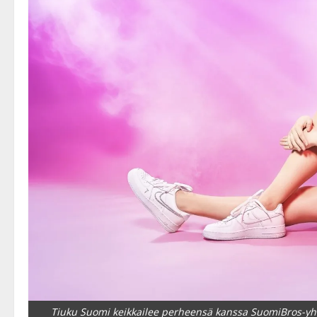
Tiuku Suomi keikkailee perheensä kanssa SuomiBros-yhtye