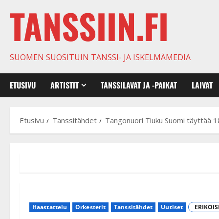
TANSSIIN.FI
SUOMEN SUOSITUIN TANSSI- JA ISKELMÄMEDIA
ETUSIVU
ARTISTIT
TANSSILAVAT JA -PAIKAT
LAIVAT
Etusivu
Tanssitähdet
Tangonuori Tiuku Suomi täyttää 18
Haastattelu
Orkesterit
Tanssitähdet
Uutiset
ERIKOI