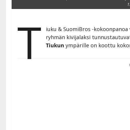
1
T
iuku & SuomiBros -kokoonpanoa voi
ryhmän kivijalaksi tunnustautuva
Tiukun
ympärille on koottu koko