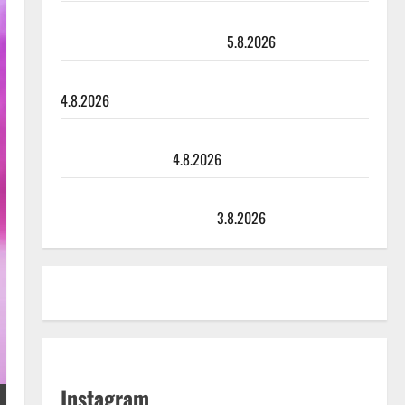
Jukka Hallikainen, 50, liikuttuu lapsenlapsistaan –
uusi laulu koskettaa syvältä
5.8.2026
Saija Tuupanen ei toivu – lääkäri: ”Vaakatasoon”
4.8.2026
Ilari Hämäläisen tangomatkan hinta: 10 000 eurolla
keikkoja sivu suun
4.8.2026
Teemu Roivainen kieroilee tv:n Petollisissa – pelkää
putoavansa ensimmäisenä
3.8.2026
Instagram