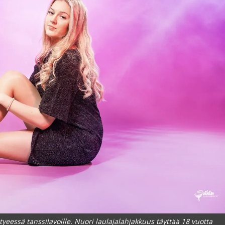
essä tanssilavoille. Nuori laulajalahjakkuus täyttää 18 vuotta