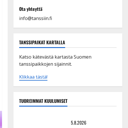
Ota yhteyttä
info@tanssiin.fi
TANSSIPAIKAT KARTALLA
Katso kätevästä kartasta Suomen
tanssipaikkojen sijainnit.
Klikkaa tästä!
TUOREIMMAT KUULUMISET
Leif Lindeman levytti: ”Kuvaa osuvasti uraani
pikkupojasta näihin päiviin”
5.8.2026