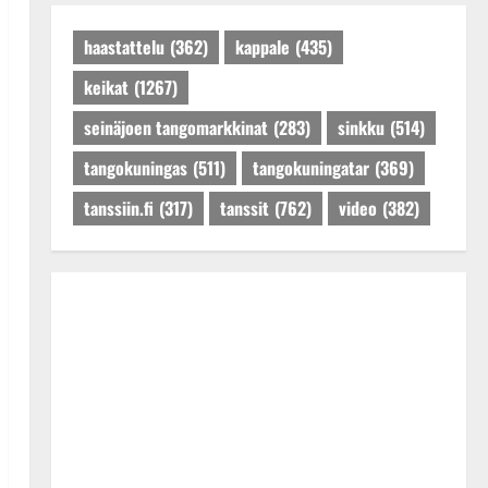
Päivitetty:27.4.2025
haastattelu
(362)
kappale
(435)
keikat
(1267)
seinäjoen tangomarkkinat
(283)
sinkku
(514)
tangokuningas
(511)
tangokuningatar
(369)
tanssiin.fi
(317)
tanssit
(762)
video
(382)