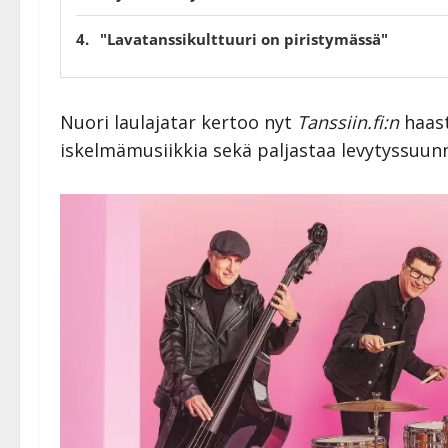
"Lavatanssikulttuuri on piristymässä"
Nuori laulajatar kertoo nyt
Tanssiin.fi:n
haas
iskelmämusiikkia sekä paljastaa levytyssuun