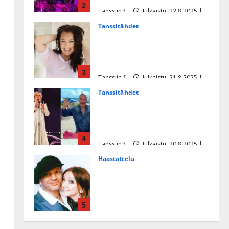
2
Tanssiin.fi
Julkaistu: 22.8.2025 |
Päivitetty:22.8.2025
Tanssitähdet
Heidi Pakarisen ja Mika
Pohjosen tytär kilpailee
missikisoissa
3
Tanssiin.fi
Julkaistu: 21.8.2025 |
Päivitetty:22.8.2025
Tanssitähdet
Tämä Ile Vainion runo Katri
Helenasta paisui hitiksi: ”Voi
tule Katri…”
4
Tanssiin.fi
Julkaistu: 20.8.2025 |
Päivitetty:22.8.2025
Haastattelu
Huikea rakkaustarina!
Dimitri Keiski ja Katja
juhlivat pian tinahäitään –
5
Dannylle iso kiitos
Tanssiin.fi
Julkaistu: 27.4.2025 |