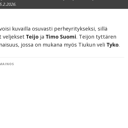
5.2.2026.
si kuvailla osuvasti perheyritykseksi, sillä
t veljekset
Teijo
ja
Timo Suomi
. Teijon tyttären
naisuus, jossa on mukana myös Tiukun veli
Tyko
.
MAINOS