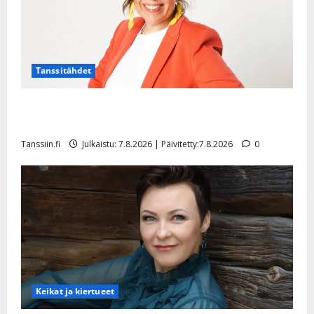
Tanssitähdet
TTK-tähti Anna Hanski rakastaa tanssia – suru
tyttären syövästä painaa
Tanssiin.fi
Julkaistu: 7.8.2026 | Päivitetty:7.8.2026
0
Keikat ja kiertueet