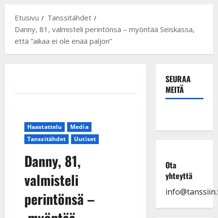
Etusivu
Tanssitähdet
Danny, 81, valmisteli perintönsä – myöntää Seiskassa,
että ”aikaa ei ole enää paljon”
SEURAA
MEITÄ
Haastattelu
Media
Tanssitähdet
Uutiset
Danny, 81,
Ota
valmisteli
yhteyttä
info@tanssiin.f
perintönsä –
myöntää