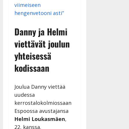
viimeiseen
a
n
hengenvetooni asti”
n
y
Danny ja Helmi
l
l
viettävät joulun
e
i
yhteisessä
s
o
kodissaan
k
i
i
Joulua Danny viettää
t
o
uudessa
s
kerrostalokolmiossaan
Tanssiin.fi
Espoossa avustajansa
Helmi Loukasmäen
,
Julkaistu:
27.4.2025
22, kanssa.