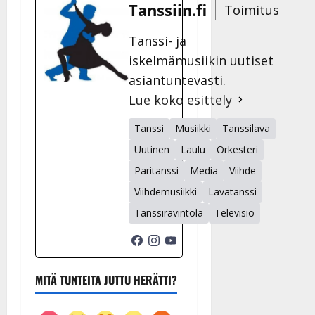
Tanssiin.fi
Toimitus
Tanssi- ja
iskelmämusiikin uutiset
asiantuntevasti.
Lue koko esittely
Tanssi
Musiikki
Tanssilava
Uutinen
Laulu
Orkesteri
Paritanssi
Media
Viihde
Viihdemusiikki
Lavatanssi
Tanssiravintola
Televisio
MITÄ TUNTEITA JUTTU HERÄTTI?