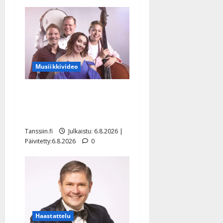
Musiikkivideo
Sopiiko Edith Piaf
tanssilavalle? Pirttijoki
näyttää mallia – video
Tanssiin.fi
Julkaistu: 6.8.2026 |
Päivitetty:6.8.2026
0
Haastattelu