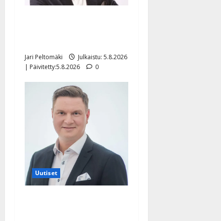
Leif Lindeman levytti:
”Kuvaa osuvasti uraani
pikkupojasta näihin päiviin”
Jari Peltomäki
Julkaistu: 5.8.2026
| Päivitetty:5.8.2026
0
Uutiset
Jukka Hallikainen, 50,
liikuttuu lapsenlapsistaan –