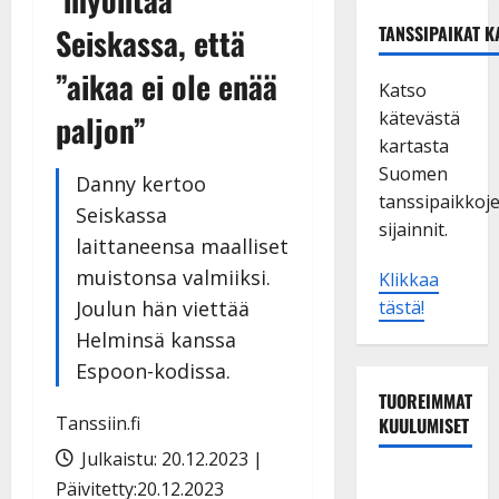
Seiskassa, että
TANSSIPAIKAT K
”aikaa ei ole enää
Katso
kätevästä
paljon”
kartasta
Suomen
Danny kertoo
tanssipaikkoj
Seiskassa
sijainnit.
laittaneensa maalliset
muistonsa valmiiksi.
Klikkaa
Joulun hän viettää
tästä!
Helminsä kanssa
Espoon-kodissa.
TUOREIMMAT
Tanssiin.fi
KUULUMISET
Julkaistu: 20.12.2023 |
TTK-tähti
Päivitetty:20.12.2023