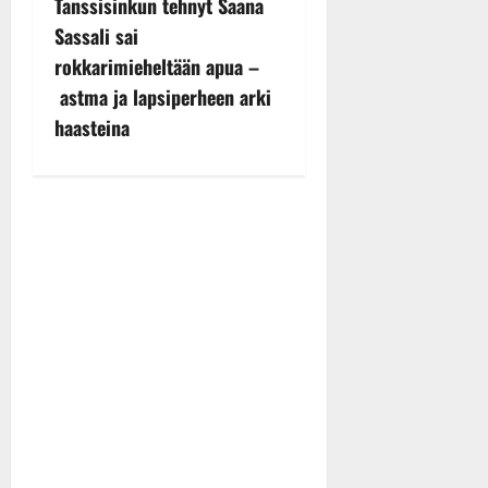
Tanssisinkun tehnyt Saana
n
Sassali sai
rokkarimieheltään apua –
a
astma ja lapsiperheen arki
v
haasteina
i
g
a
t
i
o
n