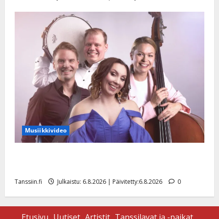
Musiikkivideo
Sopiiko Edith Piaf tanssilavalle? Pirttijoki näyttää
mallia – video
Tanssiin.fi
Julkaistu: 6.8.2026 | Päivitetty:6.8.2026
0
Etusivu
Uutiset
Artistit
Tanssilavat ja -paikat