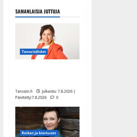
SAMANLAISIA JUTTUJA
Tanssitähdet
TTK-tähti Anna Hanski
rakastaa tanssia – suru
tyttären syövästä painaa
Tanssiin.fi
Julkaistu: 7.8.2026 |
Päivitetty:7.8.2026
0
Keikat ja kiertueet