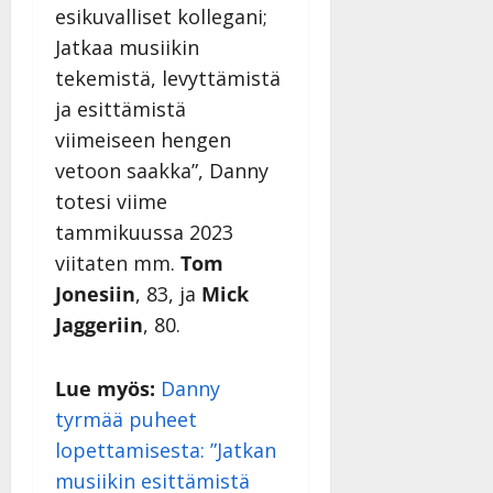
i
t
ä
-
esikuvalliset kollegani;
v
u
Julkaistu:
j
Tanssiin.fi
Jatkaa musiikin
a
l
21.8.2025
a
t
tekemistä, levyttämistä
e
|
v
Julkaistu:
p
Päivitetty:
K
ja esittämistä
22.8.2025
i
i
a
|
d
viimeiseen hengen
a
t
Päivitetty:
e
vetoon saakka”, Danny
n
r
o
t
i
totesi viime
k
i
…
o
tammikuussa 2023
n
”
o
viitaten mm.
Tom
a
s
Tanssiin.fi
Jonesiin
, 83, ja
Mick
h
t
ä
Jaggeriin
, 80.
Julkaistu:
e
i
20.8.2025
Tanssiin.fi
t
|
Lue myös:
Danny
Päivitetty:
ä
Julkaistu:
ä
tyrmää puheet
17.8.2025
n
|
lopettamisesta: ”Jatkan
–
Päivitetty:
musiikin esittämistä
D