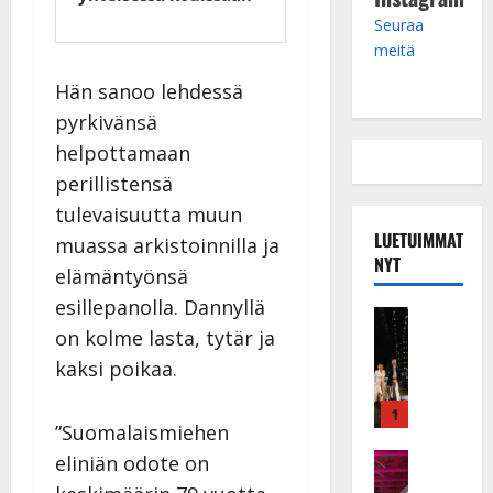
Seuraa
meitä
Hän sanoo lehdessä
pyrkivänsä
helpottamaan
perillistensä
tulevaisuutta muun
LUETUIMMAT
muassa arkistoinnilla ja
NYT
elämäntyönsä
esillepanolla. Dannyllä
Musiikkiv
on kolme lasta, tytär ja
H
u
kaksi poikaa.
i
k
1
”Suomalaismiehen
e
a
Keikat ja 
eliniän odote on
I
t