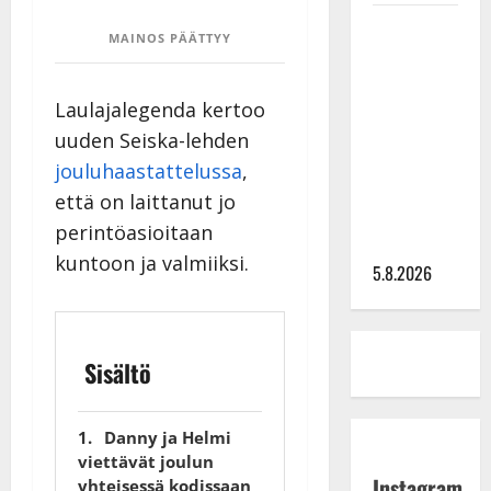
Leif
MAINOS PÄÄTTYY
Lindeman
levytti:
”Kuvaa
Laulajalegenda kertoo
osuvasti
uuden Seiska-lehden
uraani
jouluhaastattelussa
,
pikkupojasta
että on laittanut jo
näihin
perintöasioitaan
päiviin”
kuntoon ja valmiiksi.
5.8.2026
Sisältö
Danny ja Helmi
viettävät joulun
Instagram
yhteisessä kodissaan