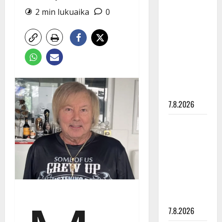
Anna
2 min lukuaika
0
Hanski
rakastaa
tanssia –
suru
tyttären
syövästä
painaa
7.8.2026
Maikilta
pysäyttävä
ulostulo:
”Elämä toi
eteeni
sellaisen
yllätyksen…”
7.8.2026