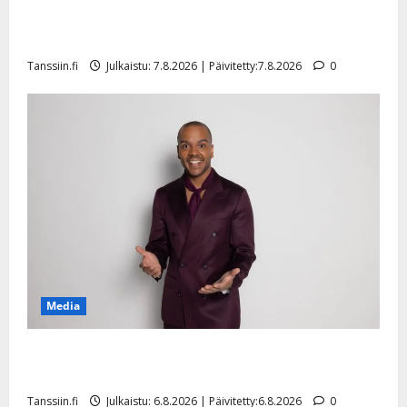
Maikilta pysäyttävä ulostulo: ”Elämä toi eteeni
sellaisen yllätyksen…”
Tanssiin.fi
Julkaistu: 7.8.2026 | Päivitetty:7.8.2026
0
Media
Tanssii tähtien kanssa -julkkikset julki: Anna Hanski
liitää tv-parketilla
Tanssiin.fi
Julkaistu: 6.8.2026 | Päivitetty:6.8.2026
0