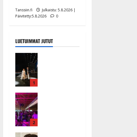
uusi laulu koskettaa syvältä
Tanssiin.fi
Julkaistu: 5.8.2026 |
Päivitetty:5.8.2026
0
LUETUIMMAT JUTUT
Huikeat
hyvästit!
Tommi
saatteli
Katri
1
Helenan
Ikävä
lavalta
sairauskohta
viimeisen
us: soittaja
kerran –
tuupertui
kuva- ja
kesken
2
videokooste
tanssikeikan
Tanssiin.fi
Heidi
Särkässä