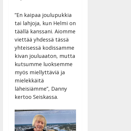
|
Päivitetty:
”En kaipaa joulupukkia
tai lahjoja, kun Helmi on
täällä kanssani. Aiomme
viettää yhdessä tässä
yhteisessä kodissamme
kivan jouluaaton, mutta
kutsumme luoksemme
myös miellyttäviä ja
mielekkäitä
läheisiämme”, Danny
kertoo Seiskassa.