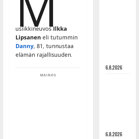
M
Tanssii
tähtien
kanssa -
julkkikset
usiikkineuvos
Ilkka
julki: Anna
Lipsanen
eli tutummin
Hanski
Danny
, 81,
tunnustaa
liitää tv-
elämän rajallisuuden.
parketilla
6.8.2026
MAINOS
Sopiiko
Edith Piaf
tanssilavalle?
Pirttijoki
näyttää
mallia –
video
6.8.2026