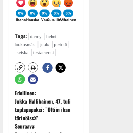
0%
0%
0%
0%
0%
Ihana
Hauska
Vau
Surullinen
Vihainen
Tags:
danny
helmi
loukasmäki
joulu
perintö
seiska
testamentti
P
Edellinen:
Jukka Hallikainen, 47, tuli
o
tuplapapaksi: ”Oltiin ihan
s
tärinöissä”
Seuraava:
t