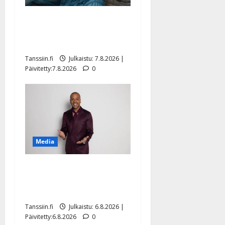
Maikilta pysäyttävä
ulostulo: ”Elämä toi eteeni
sellaisen yllätyksen…”
Tanssiin.fi
Julkaistu: 7.8.2026 |
Päivitetty:7.8.2026
0
Media
Tanssii tähtien kanssa -
julkkikset julki: Anna
Hanski liitää tv-parketilla
Tanssiin.fi
Julkaistu: 6.8.2026 |
Päivitetty:6.8.2026
0