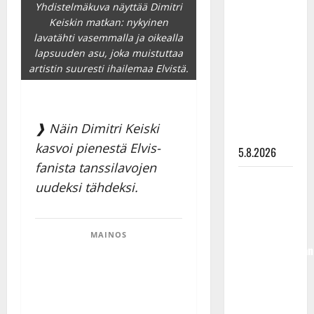
Yhdistelmäkuva näyttää Dimitri
Lindeman
Keiskin matkan: nykyinen
levytti:
lavatähti vasemmalla ja oikealla
”Kuvaa
lapsuuden asu, joka muistuttaa
osuvasti
artistin suuresti ihailemaa Elvistä.
uraani
pikkupojasta
näihin
❱ Näin Dimitri Keiski
päiviin”
kasvoi pienestä Elvis-
5.8.2026
fanista tanssilavojen
Jukka
uudeksi tähdeksi.
Hallikainen,
50,
liikuttuu
MAINOS
lapsenlapsistaan
– uusi laulu
koskettaa
syvältä