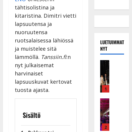
tähtisolistina ja
kitaristina. Dimitri vietti
lapsuutensa ja
nuoruutensa
ruotsalaisessa lähiössä
LUETUIMMAT
NYT
ja muistelee sitä
lämmöllä.
Tanssiin.fi
:n
Musiikkiv
nyt julkaisemat
H
harvinaiset
u
lapsuuskuvat kertovat
i
k
1
tuosta ajasta.
e
a
Keikat ja 
I
t
k
Sisältö
h
ä
y
v
v
2