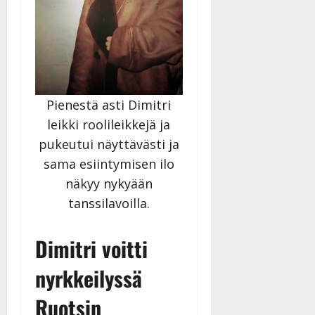
Pienestä asti Dimitri
leikki roolileikkejä ja
pukeutui näyttävästi ja
sama esiintymisen ilo
näkyy nykyään
tanssilavoilla.
Dimitri voitti
nyrkkeilyssä
Ruotsin