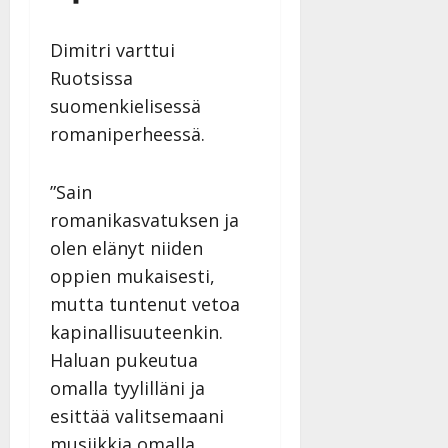
Dimitri varttui
Ruotsissa
suomenkielisessä
romaniperheessä.
”Sain
romanikasvatuksen ja
olen elänyt niiden
oppien mukaisesti,
mutta tuntenut vetoa
kapinallisuuteenkin.
Haluan pukeutua
omalla tyylilläni ja
esittää valitsemaani
musiikkia omalla