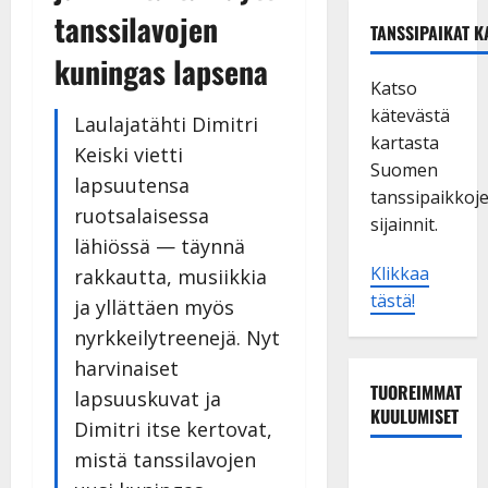
tanssilavojen
TANSSIPAIKAT K
kuningas lapsena
Katso
kätevästä
Laulajatähti Dimitri
kartasta
Keiski vietti
Suomen
lapsuutensa
tanssipaikkoj
ruotsalaisessa
sijainnit.
lähiössä — täynnä
Klikkaa
rakkautta, musiikkia
tästä!
ja yllättäen myös
nyrkkeilytreenejä. Nyt
harvinaiset
TUOREIMMAT
lapsuuskuvat ja
KUULUMISET
Dimitri itse kertovat,
mistä tanssilavojen
Tanssii