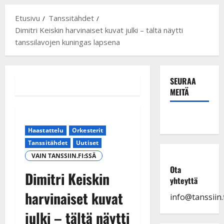
Etusivu
Tanssitähdet
Dimitri Keiskin harvinaiset kuvat julki – tältä näytti
tanssilavojen kuningas lapsena
SEURAA
MEITÄ
Haastattelu
Orkesterit
Tanssitähdet
Uutiset
VAIN TANSSIIN.FI:SSÄ
Ota
Dimitri Keiskin
yhteyttä
harvinaiset kuvat
info@tanssiin.f
julki – tältä näytti