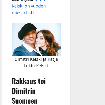
y
Keiski on vuoden
l
miesartisti
l
e
i
s
o
k
i
i
t
o
Dimitri Keiski ja Katja
s
Lukin-Keiski.
Tanssiin.fi
Rakkaus toi
Julkaistu:
27.4.2025
Dimitrin
|
Päivitetty:
Suomeen