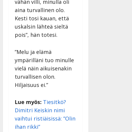
vähän villi, minulla oli
aina turvallinen olo.
Kesti tosi kauan, että
uskalsin lähteä sieltä
pois”, hän totesi.
”Melu ja elämä
ympärilläni tuo minulle
vielä näin aikuisenakin
turvallisen olon.
Hiljaisuus ei.”
Lue myös:
Tiesitkö?
Dimitri Keiskin nimi
vaihtui ristiäisissä: ”Olin
ihan rikki”