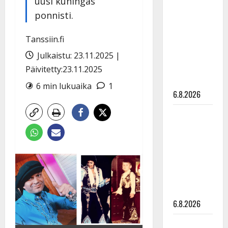
uusi kuningas
tähtien
ponnisti.
kanssa -
julkkikset
Tanssiin.fi
julki: Anna
Julkaistu: 23.11.2025 |
Hanski
liitää tv-
Päivitetty:23.11.2025
parketilla
6 min lukuaika
1
6.8.2026
Sopiiko
Edith Piaf
tanssilavalle?
Pirttijoki
näyttää
mallia –
video
6.8.2026
Leif