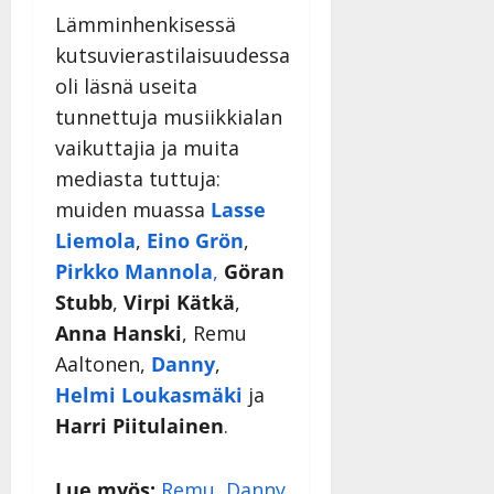
Lämminhenkisessä
kutsuvierastilaisuudessa
oli läsnä useita
tunnettuja musiikkialan
vaikuttajia ja muita
mediasta tuttuja:
muiden muassa
Lasse
Liemola
,
Eino Grön
,
Pirkko Mannola
,
Göran
Stubb
,
Virpi Kätkä
,
Anna Hanski
, Remu
Aaltonen,
Danny
,
Helmi Loukasmäki
ja
Harri Piitulainen
.
Lue myös:
Remu, Danny