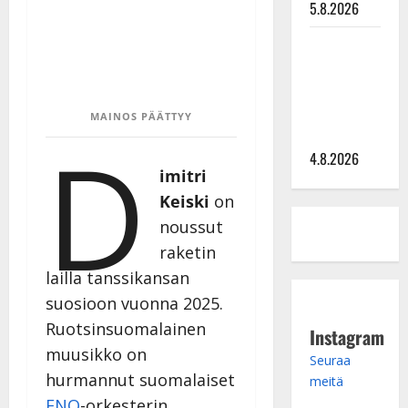
5.8.2026
Saija
Tuupanen ei
toivu –
lääkäri:
MAINOS PÄÄTTYY
D
”Vaakatasoon”
4.8.2026
imitri
Keiski
on
noussut
raketin
lailla tanssikansan
suosioon vuonna 2025.
Ruotsinsuomalainen
Instagram
muusikko on
Seuraa
hurmannut suomalaiset
meitä
ENO
-orkesterin