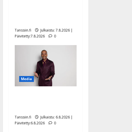
Maikilta pysäyttävä
ulostulo: ”Elämä toi eteeni
sellaisen yllätyksen…”
Tanssiin.fi
Julkaistu: 7.8.2026 |
Päivitetty:7.8.2026
0
Media
Tanssii tähtien kanssa -
julkkikset julki: Anna
Hanski liitää tv-parketilla
Tanssiin.fi
Julkaistu: 6.8.2026 |
Päivitetty:6.8.2026
0