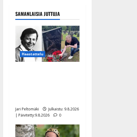
SAMANLAISIA JUTTUJA
Haastattelu
Esko Rahkonen olisi
täyttänyt 90 vuotta – Arto
Rahkonen kävi haudalla ja
kertoo iskelmälegendan
viimeisistä vuosista
Jari Peltomäki
Julkaistu: 9.8.2026
| Päivitetty:9.8.2026
0