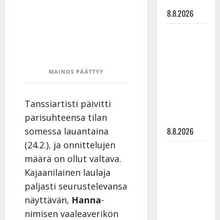
tyssäsi
8.8.2026
Matti
Ruohonen
viettää taas
synttäreitään
MAINOS PÄÄTTYY
täydessä
hiljaisuudessa
Tanssiartisti päivitti
– tämä on
parisuhteensa tilan
tilanne nyt
somessa lauantaina
8.8.2026
(24.2.), ja onnittelujen
TTK-tähti
määrä on ollut valtava.
Anna
Kajaanilainen laulaja
Hanski
paljasti seurustelevansa
rakastaa
näyttävän,
Hanna
-
tanssia –
suru
nimisen vaaleaverikön