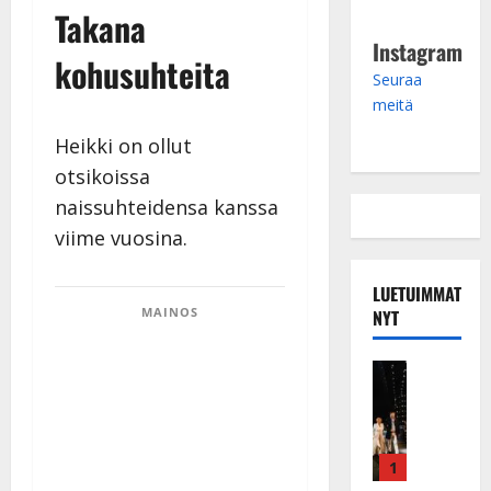
Takana
Instagram
kohusuhteita
Seuraa
meitä
Heikki on ollut
otsikoissa
naissuhteidensa kanssa
viime vuosina.
LUETUIMMAT
MAINOS
NYT
Musiikkiv
H
u
i
k
1
e