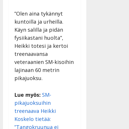
n
|
–
Päivitetty:
”Olen aina tykännyt
D
a
kuntoilla ja urheilla.
n
Käyn salilla ja pidän
n
fysiikastani huolta”,
y
l
Heikki totesi ja kertoi
l
treenaavansa
e
veteraanien SM-kisoihin
i
lajinaan 60 metrin
s
o
pikajuoksu.
k
i
Lue myös:
SM-
i
t
pikajuoksuihin
o
treenaava Heikki
s
Koskelo tietää:
Tanssiin.fi
”Tangokruunua ei