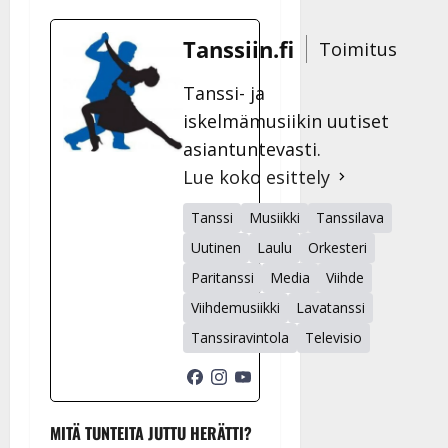
Tanssiin.fi
Toimitus
Tanssi- ja
iskelmämusiikin uutiset
asiantuntevasti.
Lue koko esittely
Tanssi
Musiikki
Tanssilava
Uutinen
Laulu
Orkesteri
Paritanssi
Media
Viihde
Viihdemusiikki
Lavatanssi
Tanssiravintola
Televisio
MITÄ TUNTEITA JUTTU HERÄTTI?