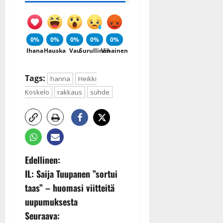
0%
0%
0%
0%
0%
Ihana
Hauska
Vau
Surullinen
Vihainen
Tags:
hanna
Heikki
Koskelo
rakkaus
suhde
P
Edellinen:
IL: Saija Tuupanen ”sortui
o
taas” – huomasi viitteitä
s
uupumuksesta
Seuraava: