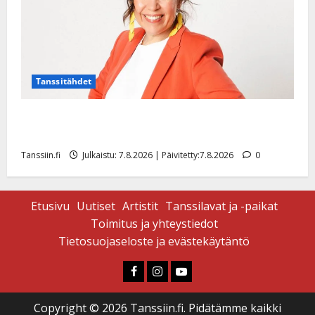
Tanssitähdet
TTK-tähti Anna Hanski rakastaa tanssia – suru
tyttären syövästä painaa
Tanssiin.fi
Julkaistu: 7.8.2026 | Päivitetty:7.8.2026
0
Etusivu
Uutiset
Artistit
Tanssilavat ja -paikat
Toimitus ja yhteystiedot
Tietosuojaseloste ja evästekäytäntö
Faceboook
Instagram
Youtube
Copyright © 2026 Tanssiin.fi. Pidätämme kaikki