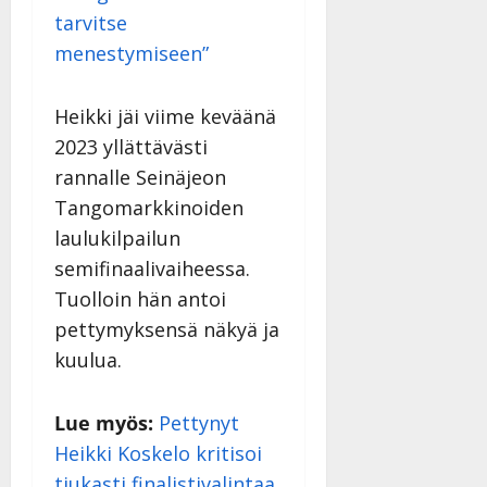
Julkaistu:
tarvitse
27.4.2025
menestymiseen”
|
Päivitetty:
Heikki jäi viime keväänä
2023 yllättävästi
rannalle Seinäjeon
Tangomarkkinoiden
laulukilpailun
semifinaalivaiheessa.
Tuolloin hän antoi
pettymyksensä näkyä ja
kuulua.
Lue myös:
Pettynyt
Heikki Koskelo kritisoi
tiukasti finalistivalintaa