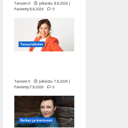
Tanssiin.fi
Julkaistu: 8.8.2026 |
Päivitetty:8.8.2026
0
Tanssitähdet
TTK-tähti Anna Hanski
rakastaa tanssia – suru
tyttären syövästä painaa
Tanssiin.fi
Julkaistu: 7.8.2026 |
Päivitetty:7.8.2026
0
Keikat ja kiertueet