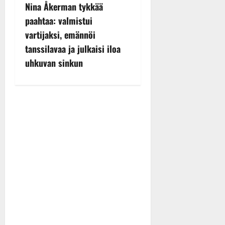
t
Nina Åkerman tykkää
n
paahtaa: valmistui
vartijaksi, emännöi
a
tanssilavaa ja julkaisi iloa
v
uhkuvan sinkun
i
g
a
t
i
o
n