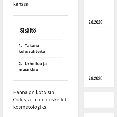
tyttären
kanssa.
syövästä
painaa
7.8.2026
Sisältö
Maikilta
pysäyttävä
ulostulo:
Takana
kohusuhteita
”Elämä toi
eteeni
Urheilua ja
sellaisen
musiikkia
yllätyksen…”
7.8.2026
Hanna on kotoisin
Oulusta ja on opiskellut
kosmetologiksi.