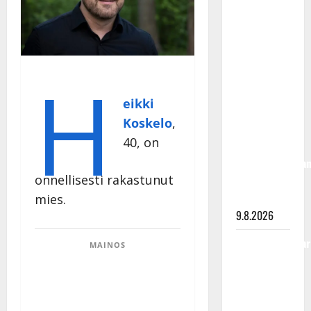
Rahkonen
olisi
täyttänyt
90 vuotta –
H
Arto
Rahkonen
eikki
kävi
Koskelo
,
haudalla ja
40, on
kertoo
iskelmälegenda
onnellisesti rakastunut
viimeisistä
vuosista
mies.
9.8.2026
Tangokuningatar
MAINOS
Raija
Mäntyniemi:
matka