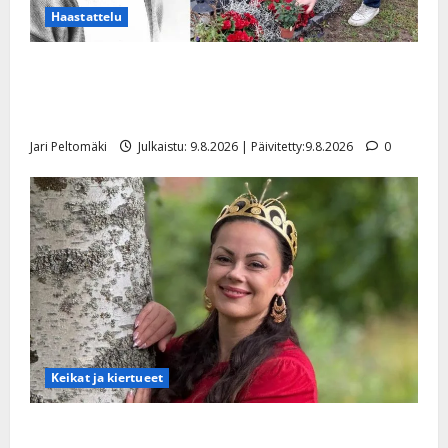
Haastattelu
Esko Rahkonen olisi täyttänyt 90 vuotta – Arto
Rahkonen kävi haudalla ja kertoo iskelmälegendan
viimeisistä vuosista
Jari Peltomäki
Julkaistu: 9.8.2026 | Päivitetty:9.8.2026
0
Keikat ja kiertueet
Tangokuningatar Raija Mäntyniemi: matka tyssäsi