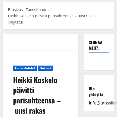
Etusivu
Tanssitähdet
Heikki Koskelo päivitti parisuhteensa – uusi rakas
paljastui
SEURAA
MEITÄ
Tanssitähdet
Uutiset
Heikki Koskelo
päivitti
Ota
yhteyttä
parisuhteensa –
info@tanssiin.f
uusi rakas