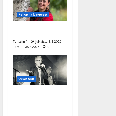
Keikat ja kiertueet
Tangokuningatar Raija
Mäntyniemi: matka tyssäsi
Tanssiin.fi
Julkaistu: 8.8.2026 |
Päivitetty:8.8.2026
0
Orkesterit
Matti Ruohonen viettää taas
synttäreitään täydessä
hiljaisuudessa – tämä on
tilanne nyt