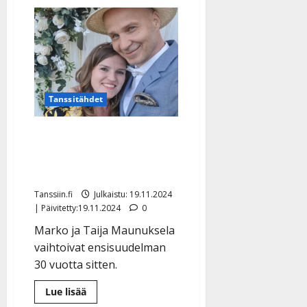
aiheesta
n
Tämän
takia
y
Tapani
Kansa
l
ja
l
Nina
af
e
Enehjelm
i
eivät
koskaan
s
Tanssitähdet
menneet
o
naimisiin
–
k
Herkkä sänkykuva julki –
salattu
kosinta
i
Marko Maunuksela juhlii
i
rakkautensa vuosipäivää
t
o
Tanssiin.fi
Julkaistu: 19.11.2024
s
| Päivitetty:19.11.2024
0
Tanssiin.fi
Marko ja Taija Maunuksela
vaihtoivat ensisuudelman
Julkaistu:
30 vuotta sitten.
27.4.2025
|
Lue
Lue lisää
Päivitetty:
lisää