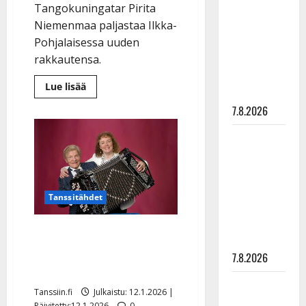
rakastaa
Tangokuningatar Pirita
tanssia –
Niemenmaa paljastaa Ilkka-
suru
Pohjalaisessa uuden
tyttären
rakkautensa.
syövästä
Lue
Lue lisää
painaa
lisää
aiheesta
7.8.2026
I-
P:
Tangokuningatar
Maikilta
Pirita
Niemenmaa
pysäyttävä
rakastui
ulostulo:
yllättäen
–
”Elämä toi
mies
Tanssitähdet
löytyi
eteeni
karaokesta
sellaisen
Veikko Ahvenainen, 96,
yllätyksen…”
tv:ssä: ”Tuoli tappaa
7.8.2026
sinut”
Tanssii
Tanssiin.fi
Julkaistu: 12.1.2026 |
tähtien
Päivitetty:12.1.2026
0