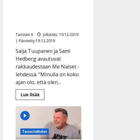
vuosipäivä lähestyy –
Sami hemmottelee Saijaa
”ihanalla yöpalalla”
Tanssiin.fi
Julkaistu: 19.12.2019
| Päivitetty:19.12.2019
Saija Tuupanen ja Sami
Hedberg avautuvat
rakkaudestaan Me Naiset -
lehdessä. "MInulla on koko
ajan olo, että olen...
Lue
Lue lisää
lisää
aiheesta
Me
Naiset:
Rakkauden
vuosipäivä
lähestyy
–
Tanssitähdet
Sami
hemmottelee