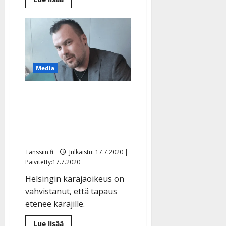
lisää
aiheesta
Suhde
paljastui!
Tommi
Soidinmäki
rakastui
työkaveriinsa:
”Elämä
Media
yllättää”
Heikki Koskelo joutuu
oikeuteen – vakuuttaa
syyttömyyttään
puolisonsa pahoinpitelyyn
Tanssiin.fi
Julkaistu: 17.7.2020 |
Päivitetty:17.7.2020
Helsingin käräjäoikeus on
vahvistanut, että tapaus
etenee käräjille.
Lue
Lue lisää