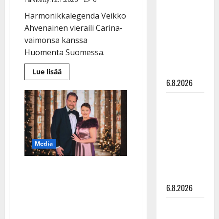
kanssa -
Harmonikkalegenda Veikko
julkkikset
Ahvenainen vieraili Carina-
julki: Anna
vaimonsa kanssa
Hanski
Huomenta Suomessa.
liitää tv-
parketilla
Lue
Lue lisää
lisää
6.8.2026
aiheesta
Veikko
Ahvenainen,
Sopiiko
96,
tv:ssä:
Edith Piaf
”Tuoli
tanssilavalle?
tappaa
sinut”
Pirttijoki
Media
näyttää
mallia –
Kyösti Mäkimattilan ja
video
Maikin työtoveruus
6.8.2026
kypsyi rakkaudeksi –
Leif
kissa ja flyygeli