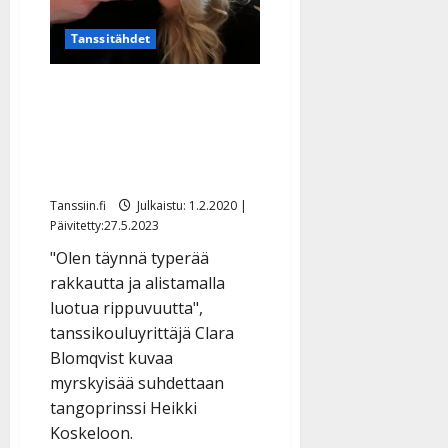
Tanssitähdet
Clara Blomqvist
kohusuhteestaan Heikki
Koskeloon: ”Tunnen itseni
tyhmäksi ja petetyksi”
Tanssiin.fi
Julkaistu: 1.2.2020 |
Päivitetty:27.5.2023
"Olen täynnä typerää
rakkautta ja alistamalla
luotua rippuvuutta",
tanssikouluyrittäjä Clara
Blomqvist kuvaa
myrskyisää suhdettaan
tangoprinssi Heikki
Koskeloon.