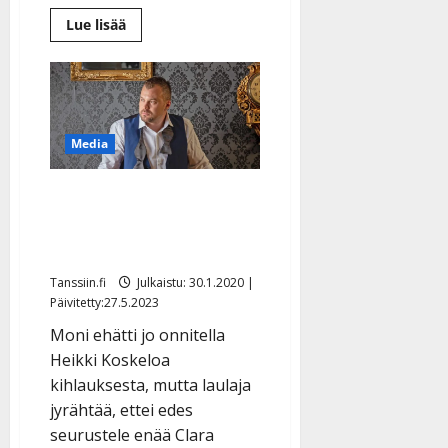
Lue
Lue lisää
lisää
aiheesta
Clara
Blomqvist
kohusuhteestaan
Heikki
Koskeloon:
”Tunnen
Media
itseni
tyhmäksi
ja
petetyksi”
Heikki Koskelo kiistää:
”En ole kihloissa” –
erikoinen sotku
Tanssiin.fi
Julkaistu: 30.1.2020 |
Päivitetty:27.5.2023
Moni ehätti jo onnitella
Heikki Koskeloa
kihlauksesta, mutta laulaja
jyrähtää, ettei edes
seurustele enää Clara