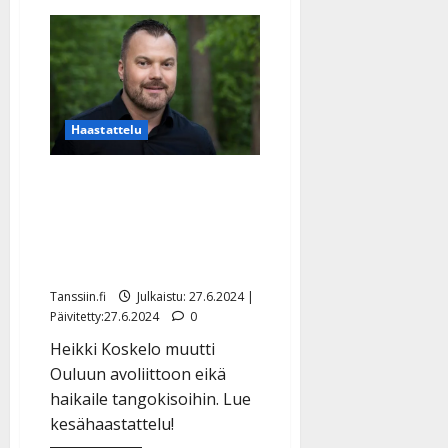
aiheesta
Herkkä
sänkykuva
julki
–
Marko
Maunuksela
juhlii
rakkautensa
Haastattelu
vuosipäivää
Heikki Koskelo nauttii
uudesta avo-onnesta ja
kesäkeikoista: ”Tangoja
en juuri seuraa”
Tanssiin.fi
Julkaistu: 27.6.2024 |
Päivitetty:27.6.2024
0
Heikki Koskelo muutti
Ouluun avoliittoon eikä
haikaile tangokisoihin. Lue
kesähaastattelu!