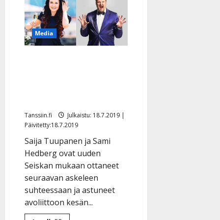
vai
ei?
Miesystävä
esittäytyi
Seiskassa
Media
–
Pirita
Niemenmaa
puhuu
Seiska: Saija Tuupanen ja
vain
tapailusta
Sami Hedberg muuttivat
yhteen – lemmenpesä
arvoalueella
Tanssiin.fi
Julkaistu: 18.7.2019 |
Päivitetty:18.7.2019
Saija Tuupanen ja Sami
Hedberg ovat uuden
Seiskan mukaan ottaneet
seuraavan askeleen
suhteessaan ja astuneet
avoliittoon kesän...