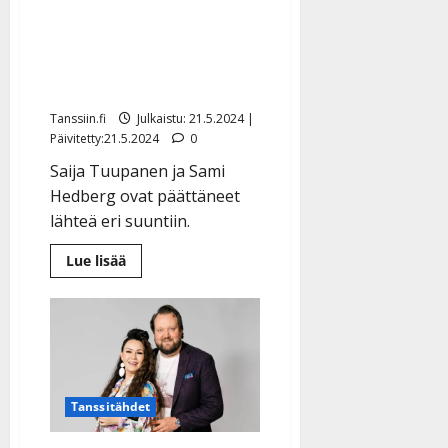
Saija Tuupanen ilmoitti
eroavansa Sami
Hedbergistä: ”Ollaan
itketty”
Tanssiin.fi
Julkaistu: 21.5.2024 |
Päivitetty:21.5.2024
0
Saija Tuupanen ja Sami
Hedberg ovat päättäneet
lähteä eri suuntiin.
Lue
Lue lisää
lisää
aiheesta
Saija
Tuupanen
ilmoitti
eroavansa
Sami
Hedbergistä:
”Ollaan
itketty”
Tanssitähdet