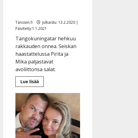
muutti Mikansa kanssa jo
yhteen
Tanssiin.fi
Julkaistu: 13.2.2020 |
Päivitetty:1.1.2021
Tangokuningatar hehkuu
rakkauden onnea. Seiskan
haastattelussa Pirita ja
Mika paljastavat
avoliittonsa salat.
Lue
Lue lisää
lisää
aiheesta
Seiska:
Pirita
Niemenmaa
rakastui
kirvesmieheen
–
muutti
Mikansa
kanssa
jo
yhteen