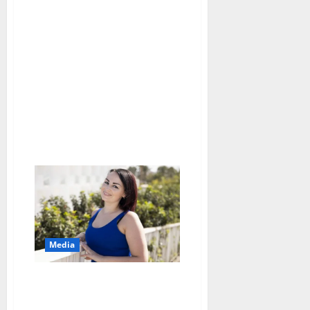
aiheesta
Umpirakastunut
Johanna
Pakonen
Annassa:
”Välillä
saattaa
mennä
päivä
sängyssä”
Media
Seiska: Pirita Niemenmaa
rakastui kirvesmieheen –