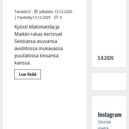
Lindeman
täydentävät avo-onnen
levytti:
Tanssiin.fi
Julkaistu: 13.12.2025
”Kuvaa
| Päivitetty:13.12.2025
0
osuvasti
Kyösti Mäkimattila ja
uraani
Maikki-rakas kertovat
pikkupojasta
Seiskassa asuvansa
näihin
avoliitossa mukavassa
päiviin”
puutalossa kissansa
5.8.2026
kanssa.
Lue
Lue lisää
lisää
aiheesta
Kyösti
Mäkimattilan
ja
Maikin
työtoveruus
kypsyi
rakkaudeksi
Instagram
–
kissa
Seuraa
ja
flyygeli
meitä