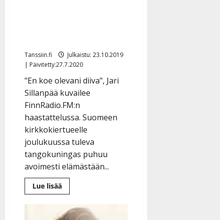
Saijaa
”ihanalla
Jari Sillanpää paljasti
yöpalalla”
ensirakkautensa radiossa:
”Hän oli ekalla luokalla…”
Tanssiin.fi
Julkaistu: 23.10.2019
| Päivitetty:27.7.2020
"En koe olevani diiva", Jari
Sillanpää kuvailee
FinnRadio.FM:n
haastattelussa. Suomeen
kirkkokiertueelle
joulukuussa tuleva
tangokuningas puhuu
avoimesti elämästään...
Lue
Lue lisää
lisää
aiheesta
Jari
Sillanpää
paljasti