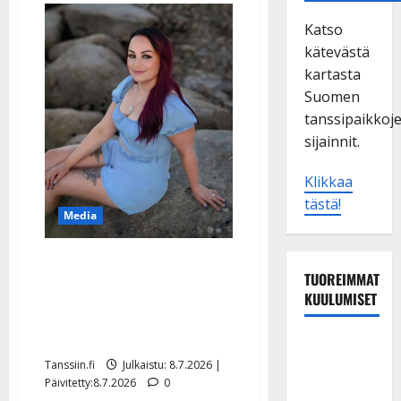
Katso
kätevästä
kartasta
Suomen
tanssipaikkoj
sijainnit.
Klikkaa
tästä!
Media
I-P: Tangokuningatar
TUOREIMMAT
Pirita Niemenmaa
KUULUMISET
rakastui yllättäen – mies
löytyi karaokesta
TTK-tähti
Anna
Tanssiin.fi
Julkaistu: 8.7.2026 |
Päivitetty:8.7.2026
0
Hanski