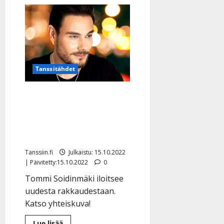
Tanssitähdet
Suhde paljastui! Tommi
Soidinmäki rakastui
työkaveriinsa: ”Elämä
yllättää”
Tanssiin.fi
Julkaistu: 15.10.2022
| Päivitetty:15.10.2022
0
Tommi Soidinmäki iloitsee
uudesta rakkaudestaan.
Katso yhteiskuva!
Lue
Lue lisää