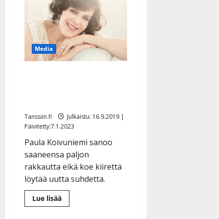
ensirakkautensa
radiossa:
”Hän
oli
ekalla
luokalla…”
Media
Paula Koivuniemi Avulle
rakkaudesta: ”Ihanaa olla
vapaa” – uusi levy tulossa
Tanssiin.fi
Julkaistu: 16.9.2019 |
Päivitetty:7.1.2023
Paula Koivuniemi sanoo
saaneensa paljon
rakkautta eikä koe kiirettä
löytää uutta suhdetta.
Lue
Lue lisää
lisää
aiheesta
Paula