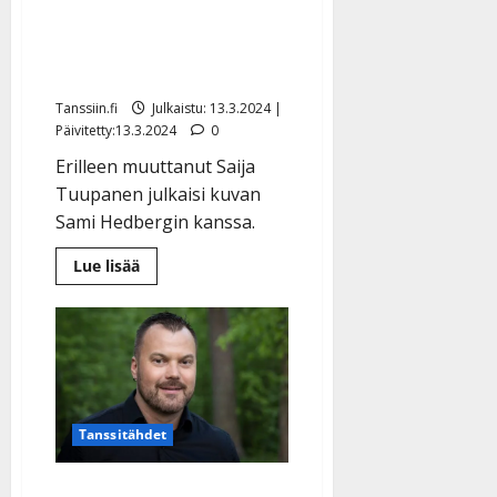
Erohuhujen keskelle
joutunut Saija Tuupanen
onnitteli Sami Hedbergiä
Tanssiin.fi
Julkaistu: 13.3.2024 |
Päivitetty:13.3.2024
0
Erilleen muuttanut Saija
Tuupanen julkaisi kuvan
Sami Hedbergin kanssa.
Lue
Lue lisää
lisää
aiheesta
Erohuhujen
keskelle
joutunut
Saija
Tuupanen
onnitteli
Sami
Hedbergiä
Tanssitähdet
Heikki Koskelo päivitti