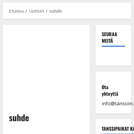
Etusivu
Uutiset
suhde
SEURAA
MEITÄ
Ota
yhteyttä
info@tanssiin.f
suhde
TANSSIPAIKAT K