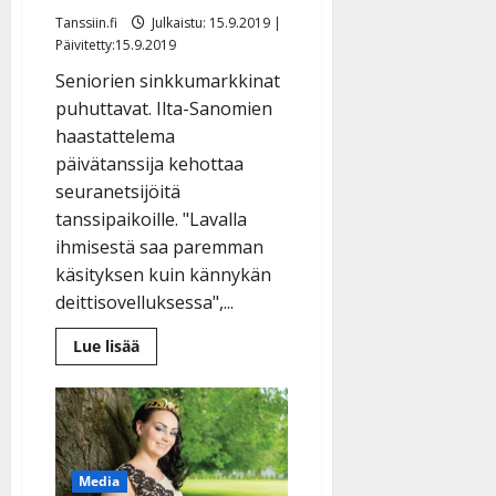
Tanssiin.fi
Julkaistu: 15.9.2019 |
Päivitetty:15.9.2019
Seniorien sinkkumarkkinat
puhuttavat. Ilta-Sanomien
haastattelema
päivätanssija kehottaa
seuranetsijöitä
tanssipaikoille. "Lavalla
ihmisestä saa paremman
käsityksen kuin kännykän
deittisovelluksessa",...
Lue
Lue lisää
lisää
aiheesta
IS:
Vinkki
seniorien
sinkkumarkkinoille:
”Selvän
miehen
Media
löytää