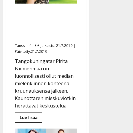
parhaiten
tansseista”
Suhde vai ei? Miesystävä
esittäytyi Seiskassa –
Pirita Niemenmaa puhuu
vain tapailusta
Tanssiin.fi
Julkaistu: 21.7.2019 |
Päivitetty:21.7.2019
Tangokuningatar Pirita
Niemenmaa on
luonnollisesti ollut median
mielenkiinnon kohteena
kruunauksensa jälkeen.
Kaunottaren mieskuviotkin
herättävät keskustelua.
Lue
Lue lisää
lisää
aiheesta
Suhde