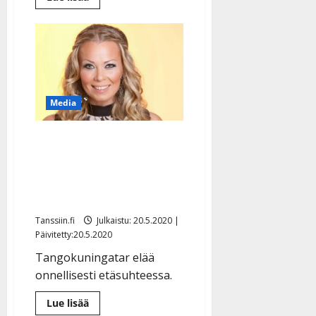
lisää
aiheesta
Heikki
Koskelo
joutuu
oikeuteen
–
vakuuttaa
syyttömyyttään
puolisonsa
Media
pahoinpitelyyn
Umpirakastunut Johanna
Pakonen Annassa: ”Välillä
saattaa mennä päivä
sängyssä”
Tanssiin.fi
Julkaistu: 20.5.2020 |
Päivitetty:20.5.2020
Tangokuningatar elää
onnellisesti etäsuhteessa.
Lue
Lue lisää
lisää