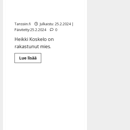
parisuhteensa – uusi
rakas paljastui
Tanssiin.fi
Julkaistu: 25.2.2024 |
Päivitetty:25.2.2024
0
Heikki Koskelo on
rakastunut mies.
Lue
Lue lisää
lisää
aiheesta
Heikki
Koskelo
päivitti
parisuhteensa
–
uusi
rakas
paljastui