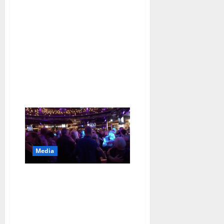
Koivuniemi
Avulle
rakkaudesta:
”Ihanaa
olla
vapaa”
–
uusi
levy
tulossa
Media
IS: Vinkki seniorien
sinkkumarkkinoille:
”Selvän miehen löytää
parhaiten tansseista”