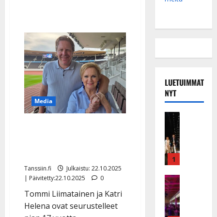
täydentävät
avo-
onnen
LUETUIMMAT
NYT
Media
Musiikkiv
IL: Tommi Liimatainen
H
u
kommentoi Katri Helenan
i
vanhenemista
k
1
e
Tanssiin.fi
Julkaistu: 22.10.2025
a
| Päivitetty:22.10.2025
0
Keikat ja 
I
t
Tommi Liimatainen ja Katri
k
h
Helena ovat seurustelleet
ä
y