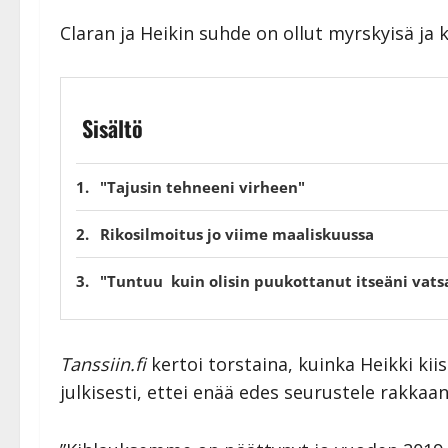
Claran ja Heikin suhde on ollut myrskyisä ja 
Sisältö
"Tajusin tehneeni virheen"
Rikosilmoitus jo viime maaliskuussa
"Tuntuu kuin olisin puukottanut itseäni vats
Tanssiin.fi
kertoi torstaina, kuinka Heikki kiis
julkisesti, ettei enää edes seurustele rakkaa