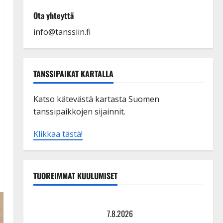
Ota yhteyttä
info@tanssiin.fi
TANSSIPAIKAT KARTALLA
Katso kätevästä kartasta Suomen
tanssipaikkojen sijainnit.
Klikkaa tästä!
TUOREIMMAT KUULUMISET
Maikilta pysäyttävä ulostulo: ”Elämä toi eteeni
sellaisen yllätyksen…”
7.8.2026