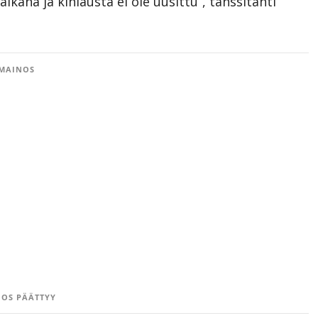
kana ja kihlausta ei ole uusittu”, tanssitähti
MAINOS
OS PÄÄTTYY