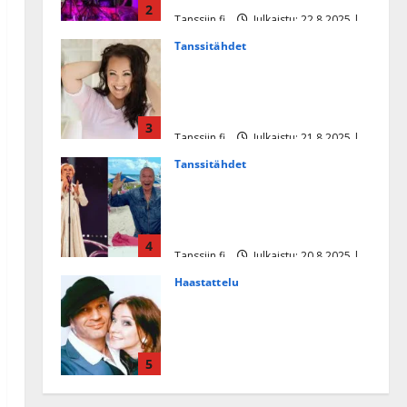
2
Tanssiin.fi
Julkaistu: 22.8.2025 |
Päivitetty:22.8.2025
Tanssitähdet
Heidi Pakarisen ja Mika
Pohjosen tytär kilpailee
missikisoissa
3
Tanssiin.fi
Julkaistu: 21.8.2025 |
Päivitetty:22.8.2025
Tanssitähdet
Tämä Ile Vainion runo Katri
Helenasta paisui hitiksi: ”Voi
tule Katri…”
4
Tanssiin.fi
Julkaistu: 20.8.2025 |
Päivitetty:22.8.2025
Haastattelu
Huikea rakkaustarina!
Dimitri Keiski ja Katja
juhlivat pian tinahäitään –
5
Dannylle iso kiitos
Tanssiin.fi
Julkaistu: 27.4.2025 |