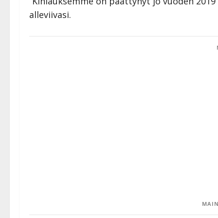
”Kihlauksemme on päättynyt jo vuoden 2019 ai
alleviivasi.
MAIN