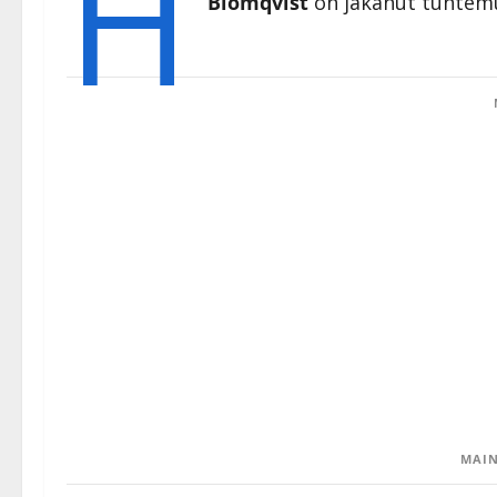
H
Blomqvist
on jakanut tuntemu
MAIN