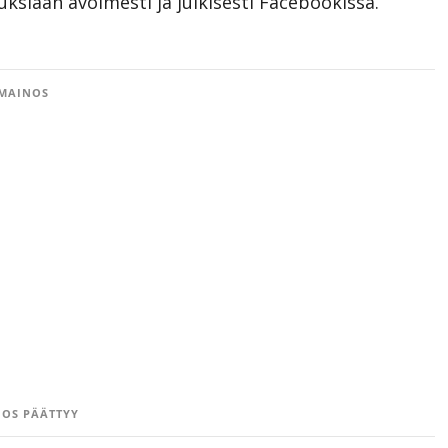
ksiaan avoimesti ja julkisesti Facebookissa.
MAINOS
OS PÄÄTTYY