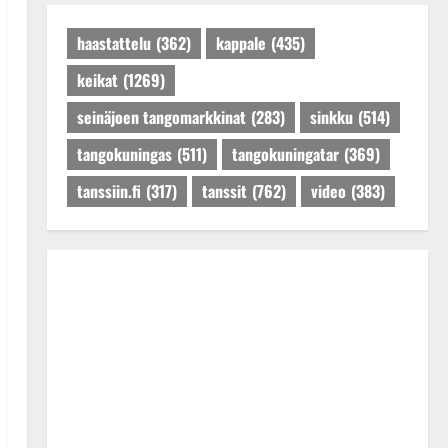
Päivitetty:27.4.2025
haastattelu
(362)
kappale
(435)
keikat
(1269)
seinäjoen tangomarkkinat
(283)
sinkku
(514)
tangokuningas
(511)
tangokuningatar
(369)
tanssiin.fi
(317)
tanssit
(762)
video
(383)