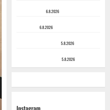
Tanssii tähtien kanssa -julkkikset julki: Anna Hanski
liitää tv-parketilla
6.8.2026
Sopiiko Edith Piaf tanssilavalle? Pirttijoki näyttää
mallia – video
6.8.2026
Leif Lindeman levytti: ”Kuvaa osuvasti uraani
pikkupojasta näihin päiviin”
5.8.2026
Jukka Hallikainen, 50, liikuttuu lapsenlapsistaan –
uusi laulu koskettaa syvältä
5.8.2026
Instagram