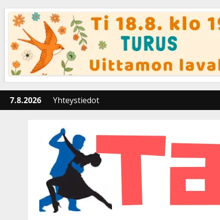
Skip
to
content
7.8.2026
Yhteystiedot