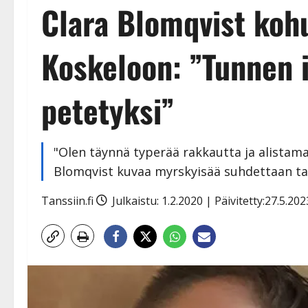
Clara Blomqvist koh
Koskeloon: ”Tunnen i
petetyksi”
"Olen täynnä typerää rakkautta ja alistama
Blomqvist kuvaa myrskyisää suhdettaan ta
Tanssiin.fi
Julkaistu: 1.2.2020 | Päivitetty:27.5.20