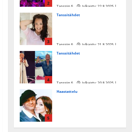
2
Tanssiin.fi
Julkaistu: 22.8.2025 |
Päivitetty:22.8.2025
Tanssitähdet
Heidi Pakarisen ja Mika
Pohjosen tytär kilpailee
missikisoissa
3
Tanssiin.fi
Julkaistu: 21.8.2025 |
Päivitetty:22.8.2025
Tanssitähdet
Tämä Ile Vainion runo Katri
Helenasta paisui hitiksi: ”Voi
tule Katri…”
4
Tanssiin.fi
Julkaistu: 20.8.2025 |
Päivitetty:22.8.2025
Haastattelu
Huikea rakkaustarina!
Dimitri Keiski ja Katja
juhlivat pian tinahäitään –
5
Dannylle iso kiitos
Tanssiin.fi
Julkaistu: 27.4.2025 |