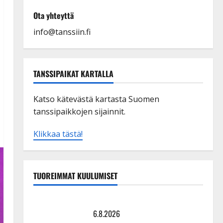
Ota yhteyttä
info@tanssiin.fi
TANSSIPAIKAT KARTALLA
Katso kätevästä kartasta Suomen
tanssipaikkojen sijainnit.
Klikkaa tästä!
TUOREIMMAT KUULUMISET
Tanssii tähtien kanssa -julkkikset julki: Anna Hanski
liitää tv-parketilla
6.8.2026