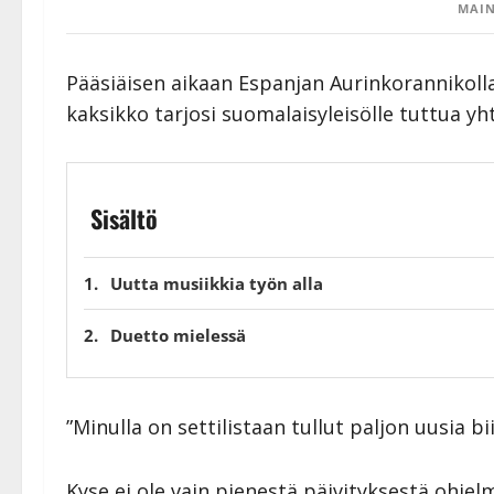
MAIN
Pääsiäisen aikaan Espanjan Aurinkorannikolla
kaksikko tarjosi suomalaisyleisölle tuttua yh
Sisältö
Uutta musiikkia työn alla
Duetto mielessä
”Minulla on settilistaan tullut paljon uusia bi
Kyse ei ole vain pienestä päivityksestä ohj