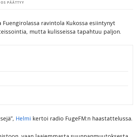
OS PÄÄTTYY
 Fuengirolassa ravintola Kukossa esiintynyt
teissointia, mutta kulisseissa tapahtuu paljon.
isejä”,
Helmi
kertoi radio FugeFM:n haastattelussa.
elmistoon, vaan laajemmasta suunnanmuutoksesta.