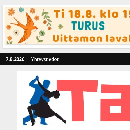
Skip
to
content
7.8.2026
Yhteystiedot