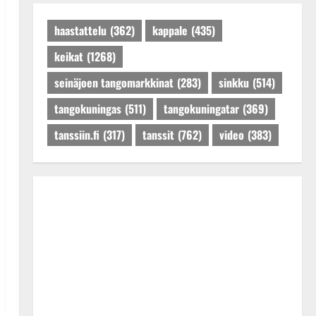
Päivitetty:27.4.2025
haastattelu
(362)
kappale
(435)
keikat
(1268)
seinäjoen tangomarkkinat
(283)
sinkku
(514)
tangokuningas
(511)
tangokuningatar
(369)
tanssiin.fi
(317)
tanssit
(762)
video
(383)