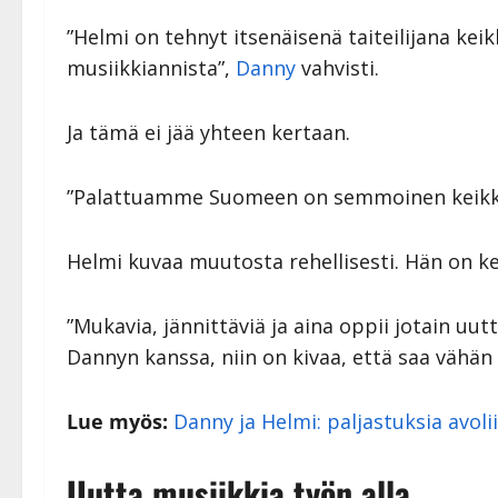
”Helmi on tehnyt itsenäisenä taiteilijana kei
musiikkiannista”,
Danny
vahvisti.
Ja tämä ei jää yhteen kertaan.
”Palattuamme Suomeen on semmoinen keikka, 
Helmi kuvaa muutosta rehellisesti. Hän on ke
”Mukavia, jännittäviä ja aina oppii jotain uu
Dannyn kanssa, niin on kivaa, että saa vähä
Lue myös:
Danny ja Helmi: paljastuksia avoli
Uutta musiikkia työn alla