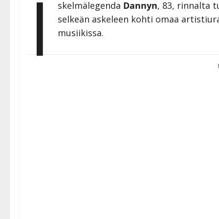
I
skelmälegenda
Dannyn
, 83, rinnalta 
selkeän askeleen kohti omaa artistiur
musiikissa.