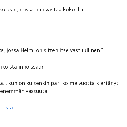
kkojakin, missä hän vastaa koko illan
jossa Helmi on sitten itse vastuullinen.”
ikoista innoissaan.
tta… kun on kuitenkin pari kolme vuotta kiertänyt
n enemmän vastuuta.”
itosta