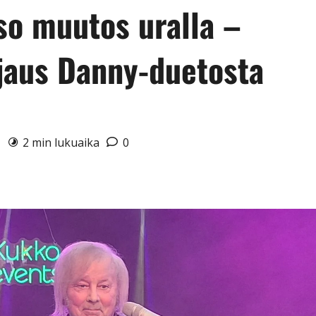
so muutos uralla –
hjaus Danny-duetosta
6
2 min lukuaika
0