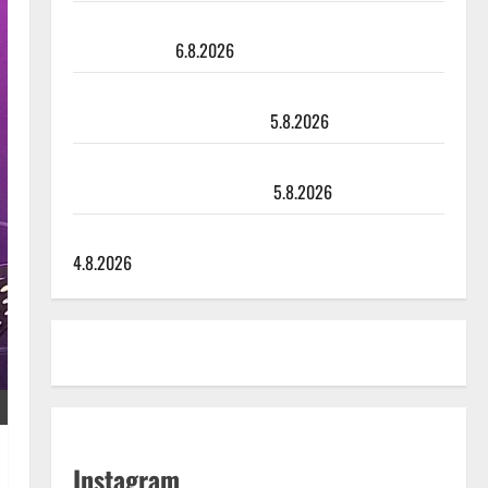
Sopiiko Edith Piaf tanssilavalle? Pirttijoki näyttää
mallia – video
6.8.2026
Leif Lindeman levytti: ”Kuvaa osuvasti uraani
pikkupojasta näihin päiviin”
5.8.2026
Jukka Hallikainen, 50, liikuttuu lapsenlapsistaan –
uusi laulu koskettaa syvältä
5.8.2026
Saija Tuupanen ei toivu – lääkäri: ”Vaakatasoon”
4.8.2026
Instagram