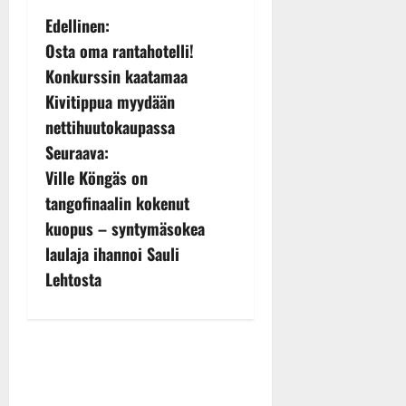
P
Edellinen:
Osta oma rantahotelli!
o
Konkurssin kaatamaa
s
Kivitippua myydään
nettihuutokaupassa
t
Seuraava:
n
Ville Köngäs on
tangofinaalin kokenut
a
kuopus – syntymäsokea
v
laulaja ihannoi Sauli
Lehtosta
i
g
a