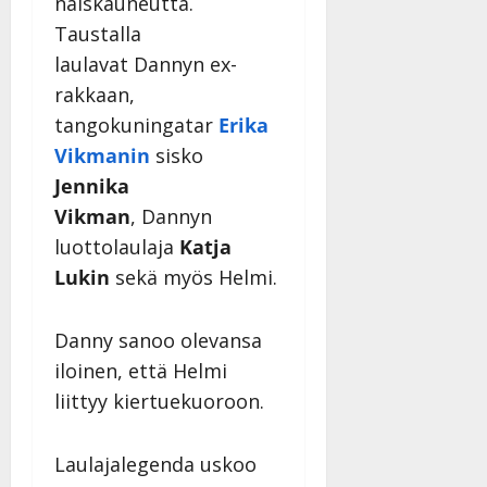
naiskauneutta.
Taustalla
laulavat Dannyn ex-
rakkaan,
tangokuningatar
Erika
Vikmanin
sisko
Jennika
Vikman
, Dannyn
luottolaulaja
Katja
Lukin
sekä myös Helmi.
Danny sanoo olevansa
iloinen, että Helmi
liittyy kiertuekuoroon.
Laulajalegenda uskoo