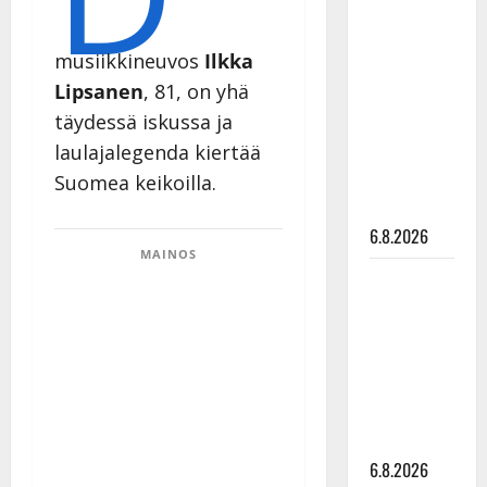
Tanssii
tähtien
musiikkineuvos
Ilkka
kanssa -
Lipsanen
, 81, on yhä
julkkikset
täydessä iskussa ja
julki: Anna
laulajalegenda kiertää
Hanski
liitää tv-
Suomea keikoilla.
parketilla
6.8.2026
MAINOS
Sopiiko
Edith Piaf
tanssilavalle?
Pirttijoki
näyttää
mallia –
video
6.8.2026