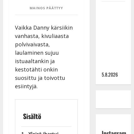
Leif
MAINOS PÄÄTTYY
Lindeman
levytti:
Vaikka Danny kärsiikin
”Kuvaa
vanhasta, kivuliaasta
osuvasti
polvivaivasta,
uraani
pikkupojasta
laulaminen sujuu
näihin
istuaaltankin ja
päiviin”
kestotähti onkin
5.8.2026
suosittu ja toivottu
esiintyjä.
Sisältö
Instagram
Yleisö ihastui