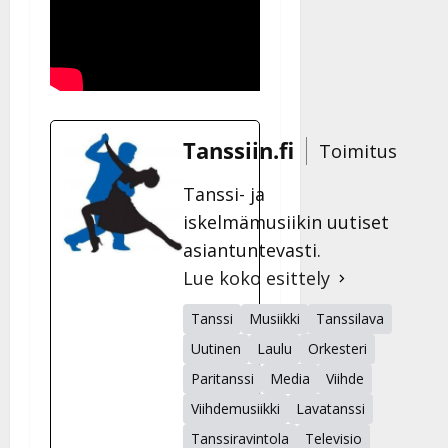
Tanssiin.fi
Toimitus
Tanssi- ja
iskelmämusiikin uutiset
asiantuntevasti.
Lue koko esittely
Tanssi
Musiikki
Tanssilava
Uutinen
Laulu
Orkesteri
Paritanssi
Media
Viihde
Viihdemusiikki
Lavatanssi
Tanssiravintola
Televisio