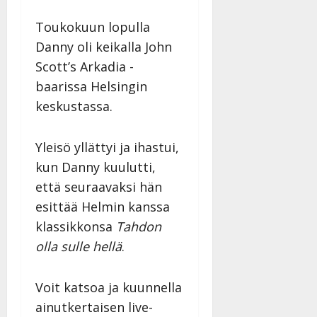
i
t
ä
-
v
u
Julkaistu:
j
Toukokuun lopulla
Tanssiin.fi
a
l
21.8.2025
a
Danny oli keikalla John
t
e
|
v
Julkaistu:
p
Scott’s Arkadia -
Päivitetty:
K
22.8.2025
i
i
a
|
baarissa Helsingin
d
a
t
Päivitetty:
e
keskustassa.
n
r
o
t
i
k
i
…
Yleisö yllättyi ja ihastui,
o
n
”
o
kun Danny kuulutti,
a
s
Tanssiin.fi
että seuraavaksi hän
h
t
ä
esittää Helmin kanssa
Julkaistu:
e
i
20.8.2025
klassikkonsa
Tahdon
Tanssiin.fi
t
|
olla sulle hellä
.
Päivitetty:
ä
Julkaistu:
ä
17.8.2025
n
Voit katsoa ja kuunnella
|
–
Päivitetty:
ainutkertaisen live-
D