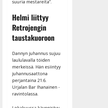
suuria mestareita”.
Helmi liittyy
Retrojengin
taustakuoroon
Dannyn juhannus sujuu
laululavalla töiden
merkeissä. Hän esiintyy
juhannusaattona
perjantaina 21.6.
Urjalan Bar Ihanainen -
ravintolassa.
Lokakuussa käynnistyy