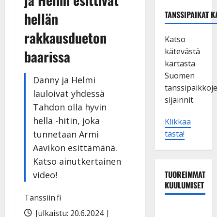
hellän
TANSSIPAIKAT K
rakkausdueton
Katso
kätevästä
baarissa
kartasta
Suomen
Danny ja Helmi
tanssipaikkoj
lauloivat yhdessä
sijainnit.
Tahdon olla hyvin
hellä -hitin, joka
Klikkaa
tunnetaan Armi
tästä!
Aavikon esittämänä.
Katso ainutkertainen
TUOREIMMAT
video!
KUULUMISET
Tanssiin.fi
TTK-tähti
Julkaistu: 20.6.2024 |