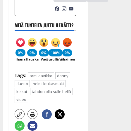
MITÄ TUNTEITA JUTTU HERÄTTI?
0%
0%
0%
100%
0%
Ihana
Hauska
Vau
Surullinen
Vihainen
Tags:
armi aavikko
danny
duetto
helmi loukasmäki
keikat
tahdon olla sulle hellä
video