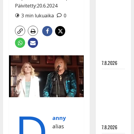
Anna
Päivitetty:20.6.2024
Hanski
3 min lukuaika
0
rakastaa
tanssia –
suru
tyttären
syövästä
painaa
7.8.2026
Maikilta
pysäyttävä
ulostulo:
”Elämä toi
D
eteeni
sellaisen
anny
yllätyksen…”
alias
7.8.2026