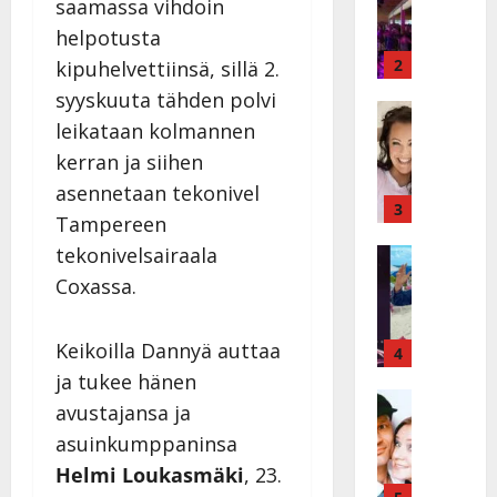
saamassa vihdoin
k
h
helpotusta
ä
y
v
v
2
kipuhelvettiinsä, sillä 2.
ä
ä
syyskuuta tähden polvi
s
Tanssitäh
s
leikataan kolmannen
H
a
t
e
i
kerran ja siihen
i
i
r
t
asennetaan tekonivel
d
a
3
!
Tampereen
i
u
T
tekonivelsairaala
P
Tanssitäh
s
o
T
a
k
m
Coxassa.
ä
k
o
m
m
a
h
i
Keikoilla Dannyä auttaa
ä
r
4
t
s
I
i
a
ja tukee hänen
a
l
Haastatte
s
u
a
avustajansa ja
H
e
e
s
t
asuinkumppaninsa
u
V
n
:
t
i
a
Helmi Loukasmäki
, 23.
j
s
e
k