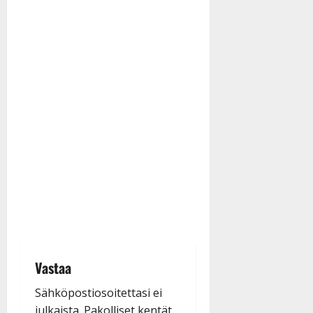
Vastaa
Sähköpostiosoitettasi ei
julkaista.
Pakolliset kentät