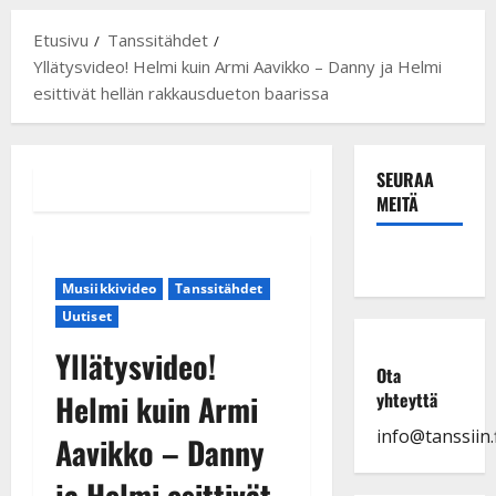
Etusivu
Tanssitähdet
Yllätysvideo! Helmi kuin Armi Aavikko – Danny ja Helmi
esittivät hellän rakkausdueton baarissa
SEURAA
MEITÄ
Musiikkivideo
Tanssitähdet
Uutiset
Yllätysvideo!
Ota
Helmi kuin Armi
yhteyttä
info@tanssiin.f
Aavikko – Danny
ja Helmi esittivät