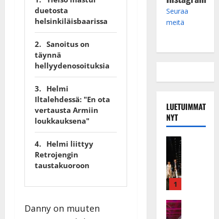
duetosta
Seuraa
helsinkiläisbaarissa
meitä
Sanoitus on
täynnä
hellyydenosoituksia
Helmi
Iltalehdessä: "En ota
LUETUIMMAT
vertausta Armiin
NYT
loukkauksena"
Musiikkiv
Helmi liittyy
H
Retrojengin
u
taustakuoroon
i
k
1
e
a
Keikat ja 
Danny on muuten
I
t