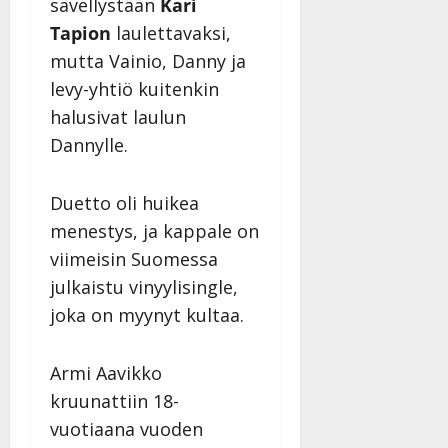
sävellystään
Kari
Tapion
laulettavaksi,
mutta Vainio, Danny ja
levy-yhtiö kuitenkin
halusivat laulun
Dannylle.
Duetto oli huikea
menestys, ja kappale on
viimeisin Suomessa
julkaistu vinyylisingle,
joka on myynyt kultaa.
Armi Aavikko
kruunattiin 18-
vuotiaana vuoden