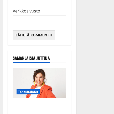
Verkkosivusto
SAMANLAISIA JUTTUJA
Tanssitähdet
TTK-tähti Anna Hanski
rakastaa tanssia – suru