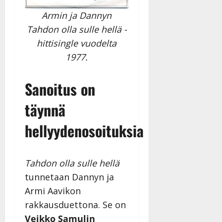
|
Päivitetty:
Armin ja Dannyn
Tahdon olla sulle hellä -
hittisingle vuodelta
1977.
Sanoitus on
täynnä
hellyydenosoituksia
Tahdon olla sulle hellä
tunnetaan Dannyn ja
Armi Aavikon
rakkausduettona. Se on
Veikko Samulin