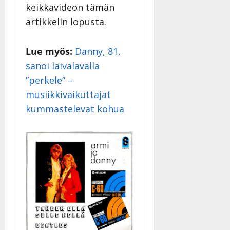
keikkavideon tämän
a
n
artikkelin lopusta.
n
y
Lue myös:
Danny, 81,
l
sanoi laivalavalla
l
e
”perkele” –
i
musiikkivaikuttajat
s
kummastelevat kohua
o
k
i
i
t
o
s
Tanssiin.fi
Julkaistu:
27.4.2025