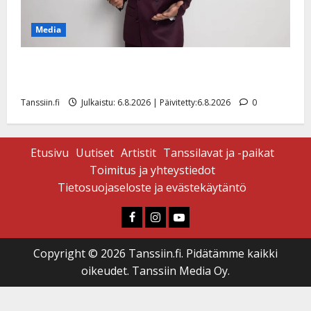
Media
Tanssii tähtien kanssa -julkkikset julki: Anna Hanski
liitää tv-parketilla
Tanssiin.fi
Julkaistu: 6.8.2026 | Päivitetty:6.8.2026
0
Etusivu
Uutiset
Artistit
Tanssilavat ja -paikat
Toimitus ja yhteystiedot
Tietosuojaseloste ja evästekäytäntö
Faceboook
Instagram
Youtube
Copyright © 2026 Tanssiin.fi. Pidätämme kaikki
oikeudet. Tanssiin Media Oy.