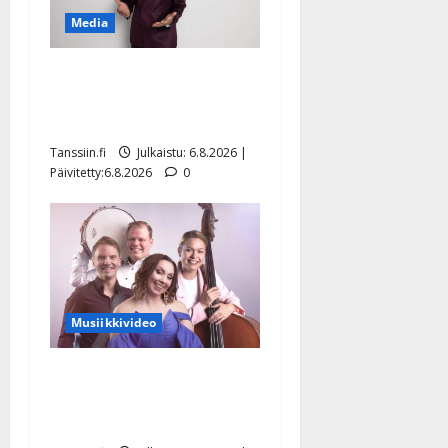
Media
Tanssii tähtien kanssa -
julkkikset julki: Anna
Hanski liitää tv-parketilla
Tanssiin.fi
Julkaistu: 6.8.2026 |
Päivitetty:6.8.2026
0
Musiikkivideo
Sopiiko Edith Piaf
tanssilavalle? Pirttijoki
näyttää mallia – video