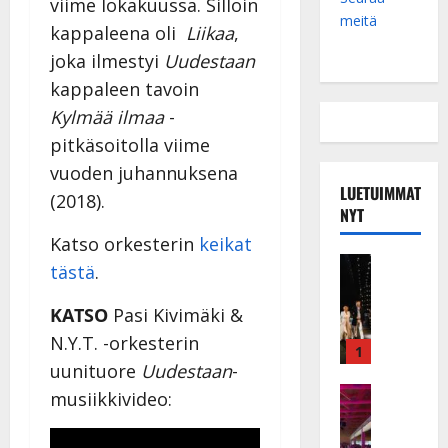
viime lokakuussa. Silloin
meitä
kappaleena oli
Liikaa
,
joka ilmestyi
Uudestaan
kappaleen tavoin
Kylmää ilmaa
-
pitkäsoitolla viime
vuoden juhannuksena
LUETUIMMAT
(2018).
NYT
Katso orkesterin
keikat
Musiikkiv
tästä
.
H
u
KATSO
Pasi Kivimäki &
i
N.Y.T. -orkesterin
k
1
uunituore
Uudestaan
-
e
a
Keikat ja 
musiikkivideo:
I
t
k
h