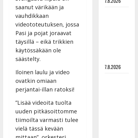
7.8.2026
saanut värikään ja
Maikilta
vauhdikkaan
pysäyttävä
videototeutuksen, jossa
ulostulo:
Pasi ja pojat joraavat
”Elämä toi
täysillä – eikä trikkien
eteeni
käytössäkään ole
sellaisen
säästelty.
yllätyksen…”
7.8.2026
Iloinen laulu ja video
Tanssii
ovatkin omiaan
tähtien
perjantai-illan ratoksi!
kanssa -
julkkikset
”Lisää videoita tuolta
julki: Anna
uuden pitkäsoittomme
Hanski
tiimoilta varmasti tulee
liitää tv-
vielä tässä kevään
parketilla
mittaan”, orkesteri