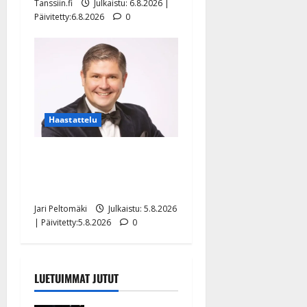
Tanssiin.fi
Julkaistu: 6.8.2026 |
Päivitetty:6.8.2026
0
Haastattelu
Leif Lindeman levytti:
”Kuvaa osuvasti uraani
pikkupojasta näihin päiviin”
Jari Peltomäki
Julkaistu: 5.8.2026
| Päivitetty:5.8.2026
0
LUETUIMMAT JUTUT