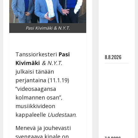
Ruohonen
viettää taas
synttäreitään
täydessä
Pasi Kivimäki & N.Y.T.
hiljaisuudessa
– tämä on
tilanne nyt
Tanssiorkesteri
Pasi
8.8.2026
Kivimäki
& N.Y.T.
TTK-tähti
julkaisi tänään
Anna
perjantaina (11.1.19)
Hanski
”videosaagansa
rakastaa
kolmannen osan”,
tanssia –
musiikkivideon
suru
kappaleelle
Uudestaan
.
tyttären
syövästä
Menevä ja jouhevasti
painaa
svengaava kipale on