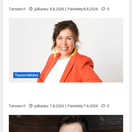
hiljaisuudessa – tämä on tilanne nyt
Tanssiin.fi
Julkaistu: 8.8.2026 | Päivitetty:8.8.2026
0
Tanssitähdet
TTK-tähti Anna Hanski rakastaa tanssia – suru
tyttären syövästä painaa
Tanssiin.fi
Julkaistu: 7.8.2026 | Päivitetty:7.8.2026
0