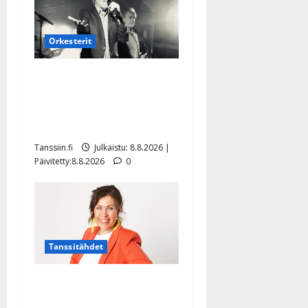
Orkesterit
Matti Ruohonen viettää taas
synttäreitään täydessä
hiljaisuudessa – tämä on
tilanne nyt
Tanssiin.fi
Julkaistu: 8.8.2026 |
Päivitetty:8.8.2026
0
Tanssitähdet
TTK-tähti Anna Hanski
rakastaa tanssia – suru