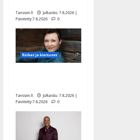
tyttären syövästä painaa
Tanssiin.fi
Julkaistu: 7.8.2026 |
Päivitetty:7.8.2026
0
Keikat ja kiertueet
Maikilta pysäyttävä
ulostulo: ”Elämä toi eteeni
sellaisen yllätyksen…”
Tanssiin.fi
Julkaistu: 7.8.2026 |
Päivitetty:7.8.2026
0