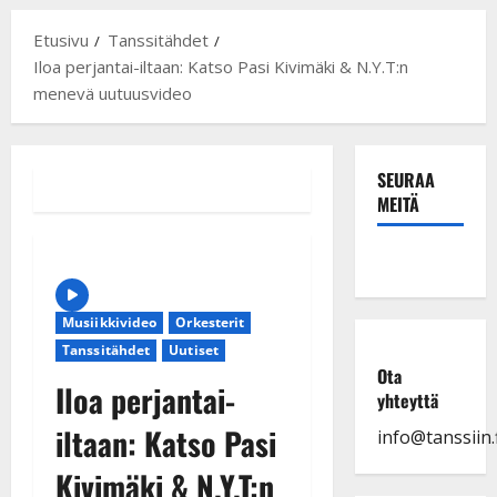
Etusivu
Tanssitähdet
Iloa perjantai-iltaan: Katso Pasi Kivimäki & N.Y.T:n
menevä uutuusvideo
SEURAA
MEITÄ
Musiikkivideo
Orkesterit
Tanssitähdet
Uutiset
Ota
Iloa perjantai-
yhteyttä
iltaan: Katso Pasi
info@tanssiin.f
Kivimäki & N.Y.T:n