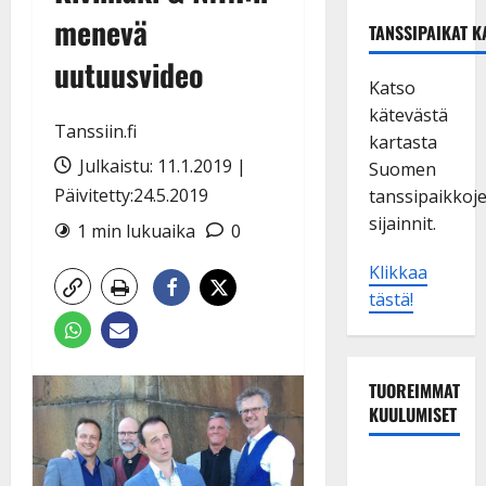
menevä
TANSSIPAIKAT K
uutuusvideo
Katso
kätevästä
Tanssiin.fi
kartasta
Julkaistu: 11.1.2019 |
Suomen
Päivitetty:24.5.2019
tanssipaikkoj
sijainnit.
1 min lukuaika
0
Klikkaa
tästä!
TUOREIMMAT
KUULUMISET
Matti