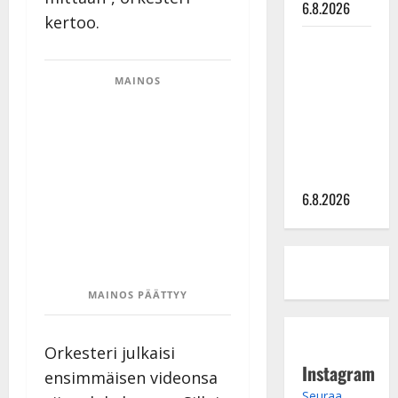
6.8.2026
kertoo.
Sopiiko
Edith Piaf
MAINOS
tanssilavalle?
Pirttijoki
näyttää
mallia –
video
6.8.2026
MAINOS PÄÄTTYY
Orkesteri julkaisi
Instagram
ensimmäisen videonsa
Seuraa