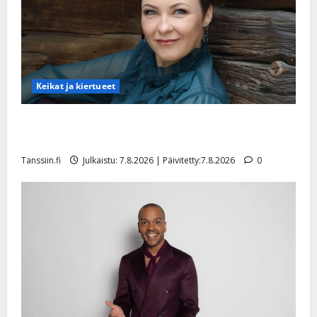
Keikat ja kiertueet
Maikilta pysäyttävä ulostulo: ”Elämä toi eteeni
sellaisen yllätyksen…”
Tanssiin.fi
Julkaistu: 7.8.2026 | Päivitetty:7.8.2026
0