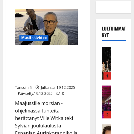
LUETUIMMAT
NYT
Musiikkivideo
Musiikkiv
Yllätys: Maajussille
H
morsian -tähti levytti
u
i
joululaulun Fuengirolassa
k
1
– katso video
e
a
Tanssiin.fi
Julkaistu: 19.12.2025
Keikat ja 
I
| Päivitetty:19.12.2025
0
t
k
h
Maajussille morsian -
ä
y
ohjelmassa tunteita
v
v
2
herättänyt Ville Witka teki
ä
ä
Sylvian joululaulusta
s
Tanssitäh
s
H
Espanjan Aurinkorannikolla
a