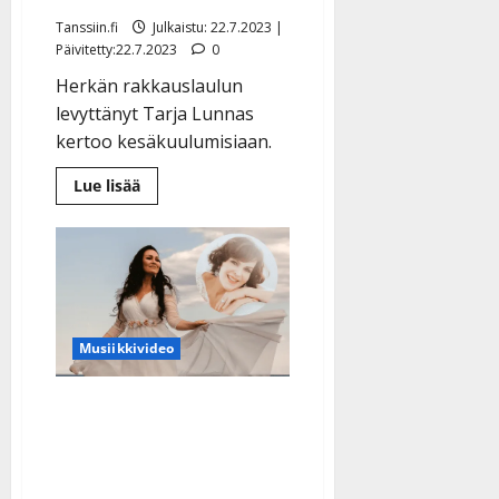
Tanssiin.fi
Julkaistu: 22.7.2023 |
Päivitetty:22.7.2023
0
Herkän rakkauslaulun
levyttänyt Tarja Lunnas
kertoo kesäkuulumisiaan.
Lue
Lue lisää
lisää
aiheesta
Keikkailua
karsinut
Tarja
Lunnas
julkaisi
tanssisinkun:
”Laulaminen
on
Musiikkivideo
yhä
mukavaa”
Saija Tuupanen sai Paula
Koivuniemeltä arvokkaan
neuvon: ”Olen yrittänyt