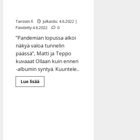
kaukaiselta ajatukselta” –
kuuntele uutuudet
Tanssiin.fi
Julkaistu: 4.6.2022 |
Päivitetty:4.6.2022
0
"Pandemian lopussa alkoi
näkyä valoa tunnelin
päässä", Matti ja Teppo
kuvaaat Ollaan kuin ennen
-albumin syntyä. Kuuntele...
Lue
Lue lisää
lisää
aiheesta
Matti
ja
Teppo
avautuvat
levystään:
”Tuntui
aluksi
kaukaiselta
ajatukselta” –
kuuntele
uutuudet