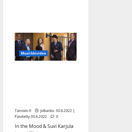
enemmän
rauhaa
Musiikkivideo
Jenkkijuristit tyrmäsivät
Suomi-käännöksen – In
the Mood lievittää
Ukrainan sodan huolta
hippihitillä
Tanssiin.fi
Julkaistu: 30.6.2022 |
Päivitetty:30.6.2022
0
In the Mood & Suvi Karjula