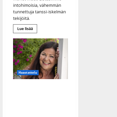
intohimoisia, vähemmän
tunnettuja tanssi-iskelmän
tekijöitä.
Lue
Lue lisää
lisää
aiheesta
Lähihoitaja,
automyyjä…
Nämä
innokkaat
laulajat
toteuttavat
unelmiaan
tähtien
takana
Haastattelu
Keikkailua karsinut Tarja
Lunnas julkaisi
tanssisinkun:
”Laulaminen on yhä
mukavaa”