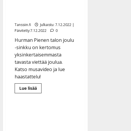
kulutusjuhlan – kaunis
uutuuslaulu tarjoaa
enemmän rauhaa
Tanssiin.fi
Julkaistu: 7.12.2022 |
Päivitetty:7.12.2022
0
Hurman Pienen talon joulu
-sinkku on kertomus
yksinkertaisemmasta
tavasta viettää joulua.
Katso musavideo ja lue
haastattelu!
Lue
Lue lisää
lisää
aiheesta
Hurma
tyrmää
joulun
kulutusjuhlan
–
kaunis
uutuuslaulu
tarjoaa