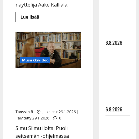
julkkikset
näyttelijä Aake Kalliala.
julki: Anna
Lue
Lue lisää
Hanski
lisää
aiheesta
liitää tv-
Kake
Randelin
parketilla
liftasi
6.8.2026
Aake
Kallialan
kyytiin
Sopiiko
–
musiikkivideolla
Musiikkivideo
Edith Piaf
huima
suosio
tanssilavalle?
Simo Silmu pääsi eroon
Pirttijoki
uniapneasta – avautui
näyttää
Ylellä hurjasta
mallia –
video
leikkauksestaan
6.8.2026
Tanssiin.fi
Julkaistu: 29.1.2026 |
Päivitetty:29.1.2026
0
Leif
Simu Silmu iloitsi Puoli
Lindeman
seitsemän -ohjelmassa
levytti: