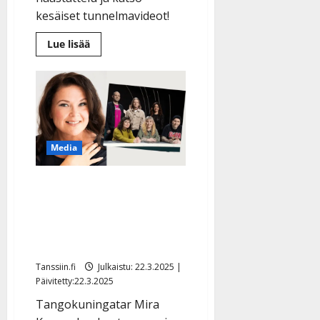
kesäiset tunnelmavideot!
Lue
Lue lisää
lisää
aiheesta
Komiat
tallensi
lavatanssien
aidon
tunnelman
musiikkivideoille
–
kiitokseksi
Media
yleisölle
ja
muistoksi
Levyraati lyttäsi Mira
jälkipolville
Kunnasluodon tangon
tv:ssä: ”Onko tämä
parodia?”
Tanssiin.fi
Julkaistu: 22.3.2025 |
Päivitetty:22.3.2025
Tangokuningatar Mira