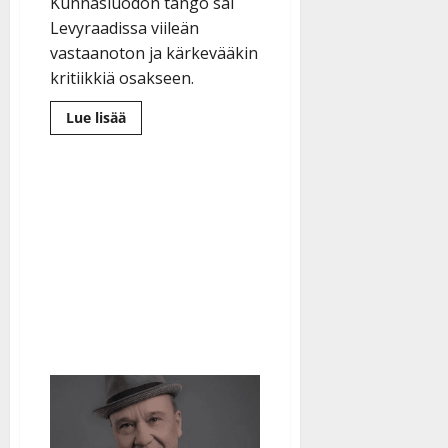
Kunnasluodon tango sai
Levyraadissa viileän
vastaanoton ja kärkevääkin
kritiikkiä osakseen.
Lue
Lue lisää
lisää
aiheesta
Levyraati
lyttäsi
Mira
Kunnasluodon
tangon
tv:ssä:
”Onko
tämä
parodia?”