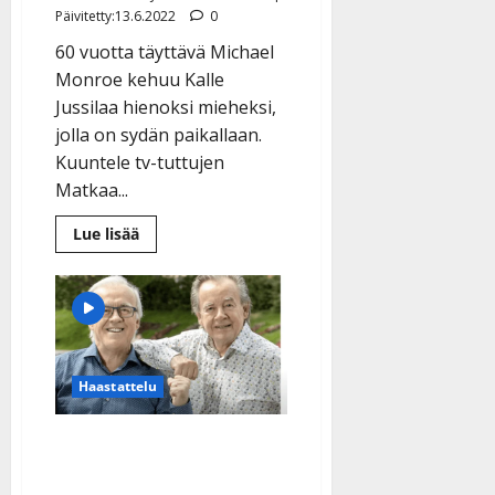
Päivitetty:13.6.2022
0
60 vuotta täyttävä Michael
Monroe kehuu Kalle
Jussilaa hienoksi mieheksi,
jolla on sydän paikallaan.
Kuuntele tv-tuttujen
Matkaa...
Lue
Lue lisää
lisää
aiheesta
Vau!
Kalle
Jussila
levytti
Michael
Monroen
kanssa
–
Haastattelu
sanoitti
hittitekstin
jo
Matti ja Teppo avautuvat
20
vuotta
levystään: ”Tuntui aluksi
sitten