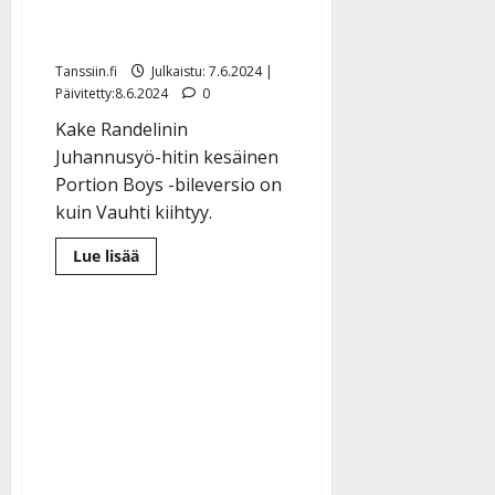
kuuntele hersyvä
lopputulos
Tanssiin.fi
Julkaistu: 7.6.2024 |
Päivitetty:8.6.2024
0
Kake Randelinin
Juhannusyö-hitin kesäinen
Portion Boys -bileversio on
kuin Vauhti kiihtyy.
Lue
Lue lisää
lisää
aiheesta
Tehdäänkö
taas
matitjatepot?
Kake
Randelin
sai
soiton
Portion
Boysilta
–
kuuntele
hersyvä
lopputulos