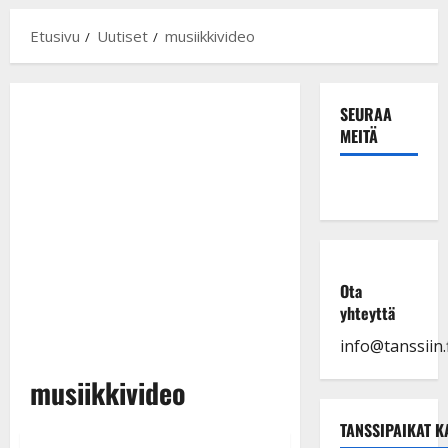
Etusivu
Uutiset
musiikkivideo
SEURAA
MEITÄ
Ota
yhteyttä
info@tanssiin.f
musiikkivideo
TANSSIPAIKAT K