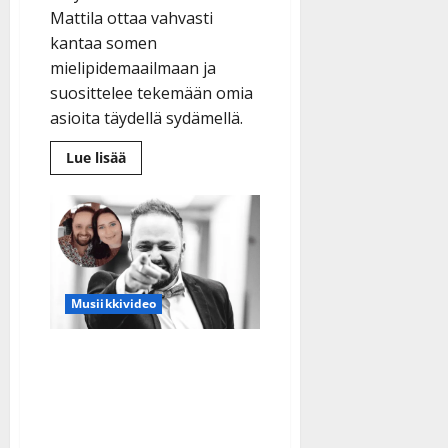
Mattila ottaa vahvasti
kantaa somen
mielipidemaailmaan ja
suosittelee tekemään omia
asioita täydellä sydämellä.
Lue
Lue lisää
lisää
aiheesta
Keikoille
palaava
Anne
Mattila
kehottaa
olemaan
oma
itsensä
Musiikkivideo
–
katso
uusi
Svitlana pakeni Ukrainan
musavideo
sotaa Evijärvelle – Antti
Ahopelto otti
musavideonsa tekijäksi