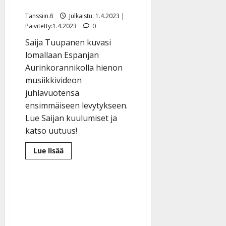
sitä noudattaa”
Tanssiin.fi
Julkaistu: 1.4.2023 |
Päivitetty:1.4.2023
0
Saija Tuupanen kuvasi
lomallaan Espanjan
Aurinkorannikolla hienon
musiikkivideon
juhlavuotensa
ensimmäiseen levytykseen.
Lue Saijan kuulumiset ja
katso uutuus!
Lue
Lue lisää
lisää
aiheesta
Saija
Tuupanen
sai
Paula
Koivuniemeltä
arvokkaan
neuvon:
”Olen