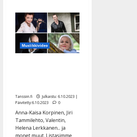
Musiikkivideo
Lähihoitaja, automyyjä…
Nämä innokkaat laulajat
toteuttavat unelmiaan
tähtien takana
Tanssiin.fi
Julkaistu: 6.10.2023 |
Päivitetty:6.10.2023
0
Anna-Kaisa Korpinen, Jiri
Tammilehto, Valentin,
Helena Lerkkanen... ja
monet muut. Listasimme