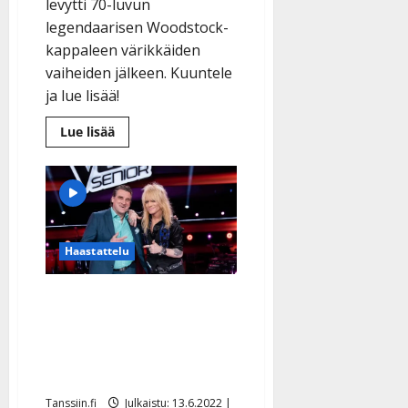
levytti 70-luvun
legendaarisen Woodstock-
kappaleen värikkäiden
vaiheiden jälkeen. Kuuntele
ja lue lisää!
Lue
Lue lisää
lisää
aiheesta
Jenkkijuristit
tyrmäsivät
Suomi-
käännöksen
–
In
the
Haastattelu
Mood
lievittää
Ukrainan
Vau! Kalle Jussila levytti
sodan
huolta
Michael Monroen kanssa
hippihitillä
– sanoitti hittitekstin jo
20 vuotta sitten
Tanssiin.fi
Julkaistu: 13.6.2022 |