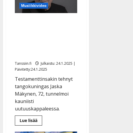
Musiikkivideo
Jaska Mäkynen teki
koskettavan
musiikkivideon
elämästään: ”Vaikka
miten ikääntyy…”
Tanssiin.fi
Julkaistu: 24.1.2025 |
Päivitetty:24.1.2025
Testamenttinsakin tehnyt
tangokuningas Jaska
Mäkynen, 72, tunnelmoi
kauniisti
uutuuskappaleessa.
Lue
Lue lisää
lisää
aiheesta
Jaska