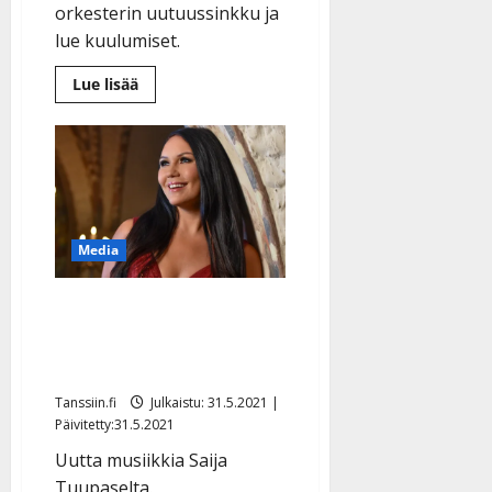
orkesterin uutuussinkku ja
lue kuulumiset.
Lue
Lue lisää
lisää
aiheesta
Weranta
aloittaa
singletrilogian,
jossa
pysähdytään
tunteiden
äärelle
–
Media
kuuntele
kaunis
avaus
Saija Tuupaselta
syntymäpäiväksi single ja
musiikkivideo
Tanssiin.fi
Julkaistu: 31.5.2021 |
Päivitetty:31.5.2021
Uutta musiikkia Saija
Tuupaselta.