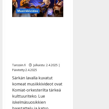
l
tangolevytys
–
e
yllättää
Musiikkivideo
argentiinalaisella
i
klassikolla
s
o
Komiat tallensi
k
lavatanssien aidon
i
tunnelman
i
musiikkivideoille –
t
o
kiitokseksi yleisölle ja
s
muistoksi jälkipolville
Tanssiin.fi
Tanssiin.fi
Julkaistu: 2.4.2025 |
Päivitetty:2.4.2025
Julkaistu:
27.4.2025
Särkän lavalla kuvatut
|
komeat musiikkivideot ovat
Päivitetty:
Komiat-orkesterilta tärkeä
kulttuuriteko. Lue
iskelmäsuosikkien
haastattelu ja katso