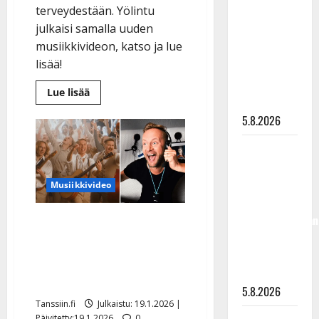
terveydestään. Yölintu
”Kuvaa
julkaisi samalla uuden
osuvasti
musiikkivideon, katso ja lue
uraani
lisää!
pikkupojasta
näihin
Lue
Lue lisää
päiviin”
lisää
aiheesta
5.8.2026
Simo
Silmu
pääsi
Jukka
eroon
uniapneasta
Hallikainen,
–
avautui
50,
Musiikkivideo
Ylellä
liikuttuu
hurjasta
leikkauksestaan
lapsenlapsistaan
Mikko Silvennoinen
– uusi laulu
villiintyi Komioiden UMK-
koskettaa
viisusta: ”Hitti” – katso
syvältä
videot
5.8.2026
Tanssiin.fi
Julkaistu: 19.1.2026 |
Päivitetty:19.1.2026
0