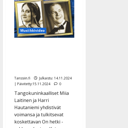
Mäkynen
teki
koskettavan
musiikkivideon
elämästään:
”Vaikka
miten
Musiikkivideo
ikääntyy…”
Miia Laitinen ja Harri
Hautaniemi tunnelmoivat
rakkausvideolla –
yllätysloppu
Tanssiin.fi
Julkaistu: 14.11.2024
| Päivitetty:15.11.2024
0
Tangokuninkaalliset Miia
Laitinen ja Harri
Hautaniemi yhdistivät
voimansa ja tulkitsevat
koskettavan On hetki -