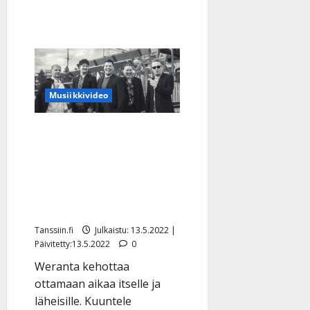
Musiikkivideo
Weranta aloittaa
singletrilogian, jossa
pysähdytään tunteiden
äärelle – kuuntele kaunis
avaus
Tanssiin.fi
Julkaistu: 13.5.2022 |
Päivitetty:13.5.2022
0
Weranta kehottaa
ottamaan aikaa itselle ja
läheisille. Kuuntele