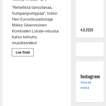
Saija
Tuupanen ei
"Rehellistä tanssilavaa,
toivu –
humpanpumppaa", totesi
lääkäri:
Ylen Euroviisuselostaja
”Vaakatasoon”
Mikko Silvennoinen
4.8.2026
Komioiden Lululai-viisusta.
Katso kehuttu
musiikkivideo!
Lue
Lue lisää
lisää
aiheesta
Mikko
Silvennoinen
villiintyi
Komioiden
Instagram
UMK-
viisusta:
”Hitti”
Seuraa
–
meitä
katso
videot