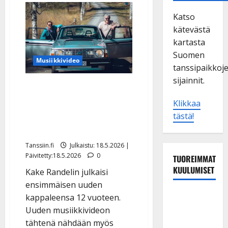
Katso
kätevästä
kartasta
Suomen
Musiikkivideo
tanssipaikkoj
sijainnit.
Kake Randelin liftasi Aake
Kallialan kyytiin –
Klikkaa
musiikkivideolla huima
tästä!
suosio
Tanssiin.fi
Julkaistu: 18.5.2026 |
Päivitetty:18.5.2026
0
TUOREIMMAT
KUULUMISET
Kake Randelin julkaisi
ensimmäisen uuden
Tanssii
kappaleensa 12 vuoteen.
tähtien
Uuden musiikkivideon
kanssa -
tähtenä nähdään myös