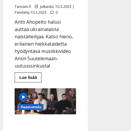
Tanssiin.fi
Julkaistu: 10.3.2023 |
Päivitetty:10.3.2023
0
Antti Ahopelto halusi
auttaa ukrainalaista
naistaiteilijaa. Katso hieno,
erilainen hiekkataidetta
hyödyntävä musiikkivideo
Antin Suutelemaan-
uutuussinkusta!
Lue
Lue lisää
lisää
aiheesta
Svitlana
pakeni
Ukrainan
sotaa
Evijärvelle
Haastattelu
–
Antti
Ahopelto
Hurma tyrmää joulun
otti
musavideonsa
tekijäksi