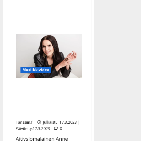
yrittänyt
sitä
noudattaa”
Musiikkivideo
Keikoille palaava Anne
Mattila kehottaa olemaan
oma itsensä – katso uusi
musavideo
Tanssiin.fi
Julkaistu: 17.3.2023 |
Päivitetty:17.3.2023
0
Äitiyslomalainen Anne