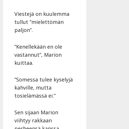
Viestejä on kuulemma
tullut ”mielettömän
paljon”.
”Kenellekään en ole
vastannut”, Marion
kuittaa.
”Somessa tulee kyselyjä
kahville, mutta
tosielämässä ei.”
Sen sijaan Marion
viihtyy rakkaan
perheensä kanssa.