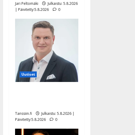
Jari Peltomäki
Julkaistu: 5.8.2026
| Päivitetty:5.8.2026
0
Uutiset
Jukka Hallikainen, 50,
liikuttuu lapsenlapsistaan –
uusi laulu koskettaa syvältä
Tanssiin.fi
Julkaistu: 5.8.2026 |
Päivitetty:5.8.2026
0