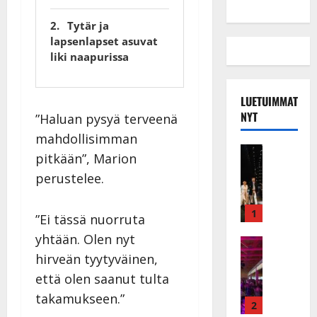
Tytär ja
lapsenlapset asuvat
liki naapurissa
LUETUIMMAT
NYT
”Haluan pysyä terveenä
mahdollisimman
Musiikkiv
pitkään”, Marion
H
perustelee.
u
i
k
1
”Ei tässä nuorruta
e
yhtään. Olen nyt
a
Keikat ja 
I
t
hirveän tyytyväinen,
k
h
että olen saanut tulta
ä
y
takamukseen.”
v
v
2