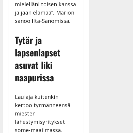
y
mielelläni toisen kanssa
l
ja jaan elämää”, Marion
l
sanoo Ilta-Sanomissa.
e
i
s
Tytär ja
o
k
lapsenlapset
i
i
asuvat liki
t
naapurissa
o
s
Tanssiin.fi
Laulaja kuitenkin
Julkaistu:
kertoo tyrmänneensä
27.4.2025
miesten
|
Päivitetty:
lähestymisyritykset
some-maailmassa.