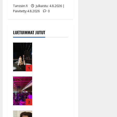
Tanssiin.fi
Julkaistu: 4.8.2026 |
Päivitetty:4.8.2026
0
LUETUIMMAT JUTUT
Huikeat
hyvästit!
Tommi
saatteli
Katri
1
Helenan
Ikävä
lavalta
sairauskohta
viimeisen
us: soittaja
kerran –
tuupertui
kuva- ja
kesken
2
videokooste
tanssikeikan
Tanssiin.fi
Heidi
Särkässä
Julkaistu: