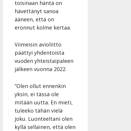
v
Julkaistu:
toisinaan häntä on
p
Päivitetty:
K
22.8.2025
i
hävettänyt sanoa
i
a
|
d
a
t
Päivitetty:
ääneen, että on
e
n
r
o
eronnut kolme kertaa.
t
i
k
i
…
o
n
”
Viimeisin avioliitto
o
a
s
päättyi yhdentoista
Tanssiin.fi
h
t
vuoden yhteistaipaleen
ä
Julkaistu:
e
jälkeen vuonna 2022.
i
20.8.2025
Tanssiin.fi
t
|
Päivitetty:
ä
Julkaistu:
”Olen ollut ennenkin
ä
17.8.2025
yksin, ei tässä ole
n
|
–
mitään uutta. En mieti,
Päivitetty:
D
tuleeko tähän vielä
a
joku. Luonteeltani olen
n
kyllä sellainen, että olen
n