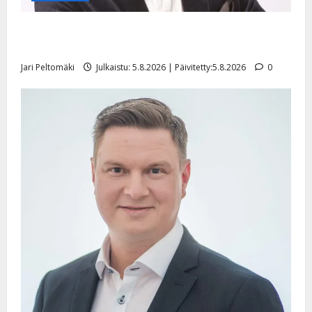
Leif Lindeman levytti: ”Kuvaa osuvasti uraani
pikkupojasta näihin päiviin”
Jari Peltomäki
Julkaistu: 5.8.2026 | Päivitetty:5.8.2026
0