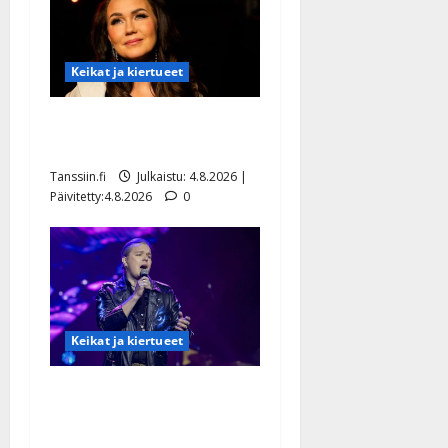
Keikat ja kiertueet
Saija Tuupanen ei toivu –
lääkäri: ”Vaakatasoon”
Tanssiin.fi
Julkaistu: 4.8.2026 |
Päivitetty:4.8.2026
0
Keikat ja kiertueet
Ilari Hämäläisen
tangomatkan hinta: 10 000
eurolla keikkoja sivu suun