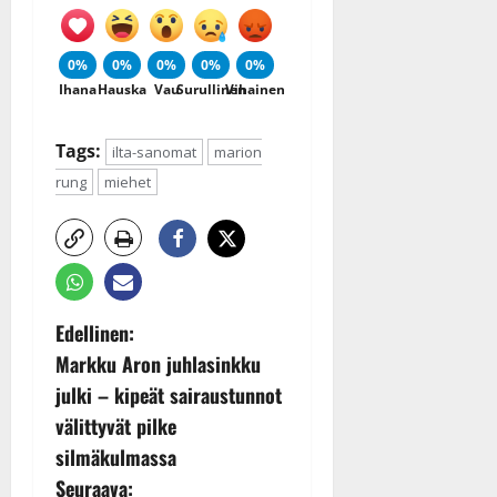
0%
0%
0%
0%
0%
Ihana
Hauska
Vau
Surullinen
Vihainen
Tags:
ilta-sanomat
marion
rung
miehet
P
Edellinen:
Markku Aron juhlasinkku
o
julki – kipeät sairaustunnot
s
välittyvät pilke
silmäkulmassa
t
Seuraava: