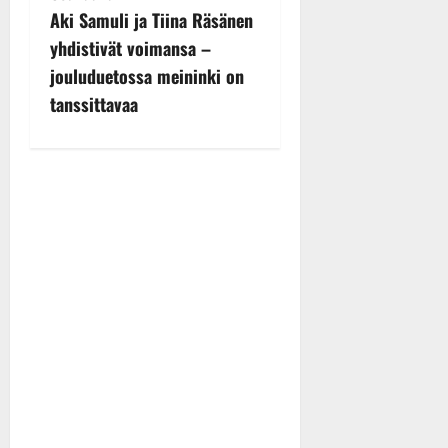
n
Aki Samuli ja Tiina Räsänen
yhdistivät voimansa –
a
jouluduetossa meininki on
v
tanssittavaa
i
g
a
t
i
o
n