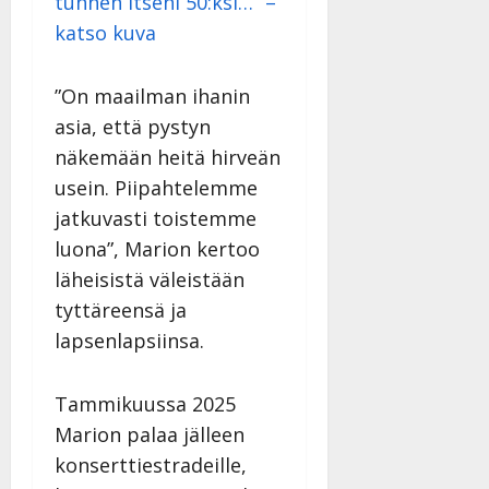
tunnen itseni 50:ksi…” –
katso kuva
”On maailman ihanin
asia, että pystyn
näkemään heitä hirveän
usein. Piipahtelemme
jatkuvasti toistemme
luona”, Marion kertoo
läheisistä väleistään
tyttäreensä ja
lapsenlapsiinsa.
Tammikuussa 2025
Marion palaa jälleen
konserttiestradeille,