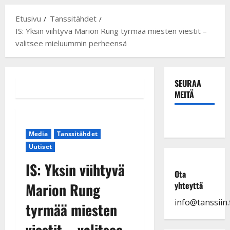
Etusivu
Tanssitähdet
IS: Yksin viihtyvä Marion Rung tyrmää miesten viestit –
valitsee mieluummin perheensä
SEURAA
MEITÄ
Media
Tanssitähdet
Uutiset
IS: Yksin viihtyvä
Ota
Marion Rung
yhteyttä
info@tanssiin.f
tyrmää miesten
viestit – valitsee