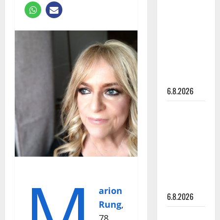
tähtien
kanssa -
julkkikset
julki: Anna
Hanski
liitää tv-
parketilla
6.8.2026
Sopiiko
Edith Piaf
tanssilavalle?
Pirttijoki
näyttää
M
mallia –
video
arion
6.8.2026
Rung
,
Leif
78,