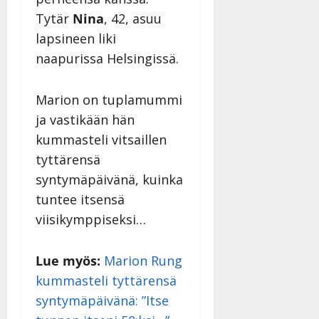
Tytär
Nina
, 42, asuu
lapsineen liki
naapurissa Helsingissä.
Marion on tuplamummi
ja vastikään hän
kummasteli vitsaillen
tyttärensä
syntymäpäivänä, kuinka
tuntee itsensä
viisikymppiseksi…
Lue myös:
Marion Rung
kummasteli tyttärensä
syntymäpäivänä: ”Itse