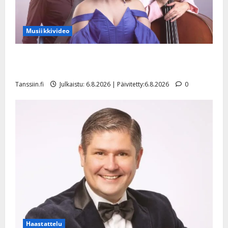
Musiikkivideo
Sopiiko Edith Piaf tanssilavalle? Pirttijoki näyttää
mallia – video
Tanssiin.fi
Julkaistu: 6.8.2026 | Päivitetty:6.8.2026
0
Haastattelu