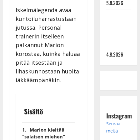
5.8.2026
Iskelmälegenda avaa
Saija
kuntoiluharrastustaan
Tuupanen ei
jutussa. Personal
toivu –
trainerin itselleen
lääkäri:
palkannut Marion
”Vaakatasoon”
korostaa, kuinka haluaa
4.8.2026
pitää itsestään ja
lihaskunnostaan huolta
iäkkäämpänäkin.
Sisältö
Instagram
Seuraa
Marion kieltää
meitä
"salaisen miehen"