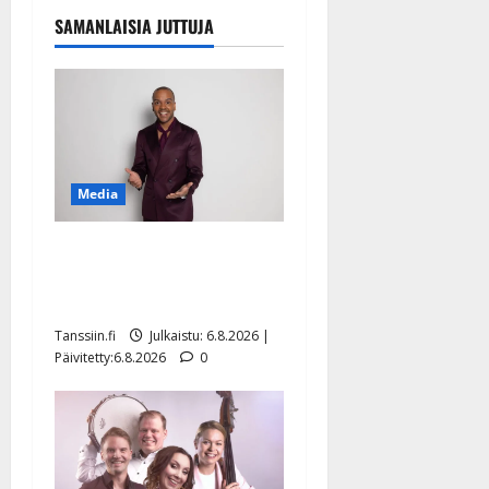
SAMANLAISIA JUTTUJA
Media
Tanssii tähtien kanssa -
julkkikset julki: Anna
Hanski liitää tv-parketilla
Tanssiin.fi
Julkaistu: 6.8.2026 |
Päivitetty:6.8.2026
0