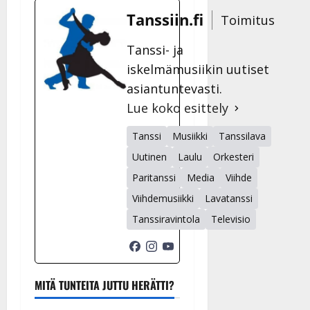
Tanssiin.fi
Toimitus
Tanssi- ja
iskelmämusiikin uutiset
asiantuntevasti.
Lue koko esittely
Tanssi
Musiikki
Tanssilava
Uutinen
Laulu
Orkesteri
Paritanssi
Media
Viihde
Viihdemusiikki
Lavatanssi
Tanssiravintola
Televisio
MITÄ TUNTEITA JUTTU HERÄTTI?