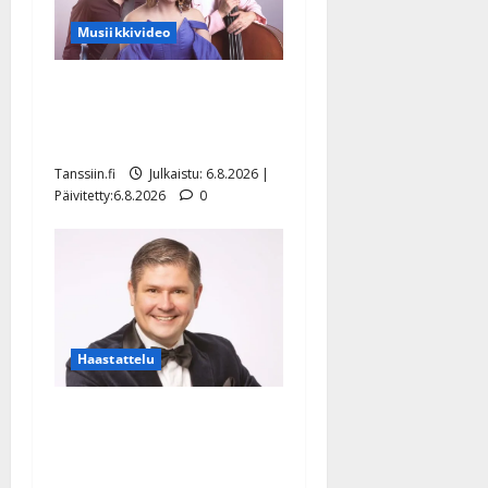
Musiikkivideo
Sopiiko Edith Piaf
tanssilavalle? Pirttijoki
näyttää mallia – video
Tanssiin.fi
Julkaistu: 6.8.2026 |
Päivitetty:6.8.2026
0
Haastattelu
Leif Lindeman levytti:
”Kuvaa osuvasti uraani
pikkupojasta näihin päiviin”