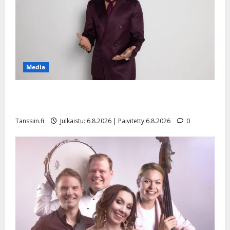
Media
Tanssii tähtien kanssa -julkkikset julki: Anna Hanski
liitää tv-parketilla
Tanssiin.fi
Julkaistu: 6.8.2026 | Päivitetty:6.8.2026
0