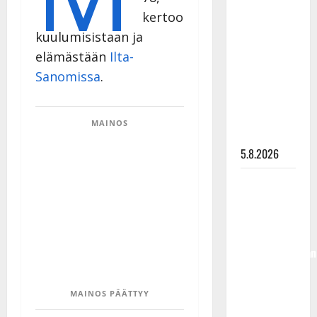
Lindeman
kertoo
levytti:
kuulumisistaan ja
”Kuvaa
elämästään
Ilta-
osuvasti
Sanomissa
.
uraani
pikkupojasta
näihin
MAINOS
päiviin”
5.8.2026
Jukka
Hallikainen,
50,
liikuttuu
lapsenlapsistaan
– uusi laulu
koskettaa
MAINOS PÄÄTTYY
syvältä