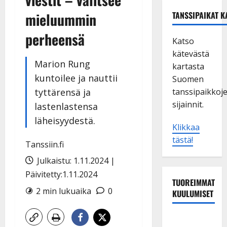
mieluummin
TANSSIPAIKAT K
perheensä
Katso
kätevästä
Marion Rung
kartasta
kuntoilee ja nauttii
Suomen
tyttärensä ja
tanssipaikkoj
sijainnit.
lastenlastensa
läheisyydestä.
Klikkaa
tästä!
Tanssiin.fi
Julkaistu: 1.11.2024 |
Päivitetty:1.11.2024
TUOREIMMAT
2 min lukuaika
0
KUULUMISET
Tanssii