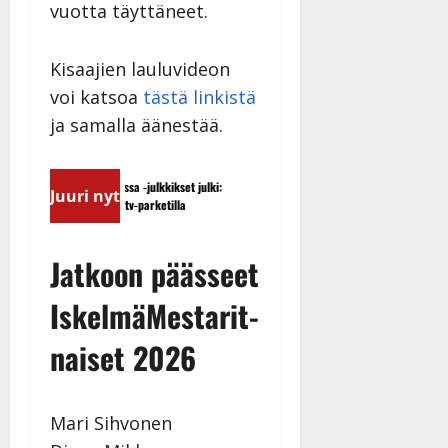
vuotta täyttäneet.
Kisaajien lauluvideon
voi katsoa
tästä linkistä
ja samalla äänestää.
Tanssii tähtien kanssa -julkkikset julki:
Sopiiko Edith Piaf tanssilaval
Juuri nyt
Anna Hanski liitää tv-parketilla
näyttää mallia – video
Jatkoon päässeet
IskelmäMestarit-
naiset 2026
Mari Sihvonen