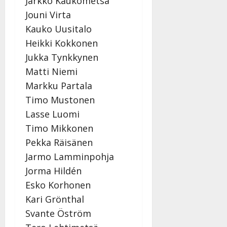
Jarkko Kaukometsä
Jouni Virta
Kauko Uusitalo
Heikki Kokkonen
Jukka Tynkkynen
Matti Niemi
Markku Partala
Timo Mustonen
Lasse Luomi
Timo Mikkonen
Pekka Räisänen
Jarmo Lamminpohja
Jorma Hildén
Esko Korhonen
Kari Grönthal
Svante Öström