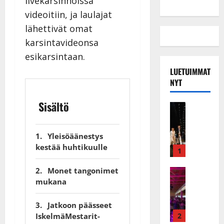
livekarsinnoissa
videoitiin, ja laulajat
lähettivät omat
karsintavideonsa
esikarsintaan.
LUETUIMMAT
NYT
Sisältö
Musiikkiv
H
u
Yleisöäänestys
i
kestää huhtikuulle
k
1
e
Monet tangonimet
a
Keikat ja 
I
mukana
t
k
h
ä
y
Jatkoon päässeet
v
v
IskelmäMestarit-
2