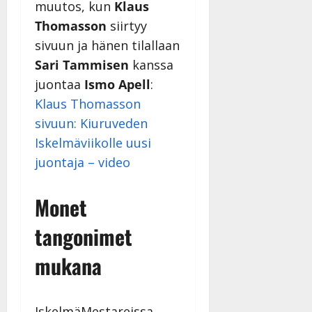
muutos, kun
Klaus
Thomasson
siirtyy
sivuun ja hänen tilallaan
Sari Tammisen
kanssa
juontaa
Ismo Apell
:
Klaus Thomasson
sivuun: Kiuruveden
Iskelmäviikolle uusi
juontaja – video
Monet
tangonimet
mukana
IskelmäMestareissa