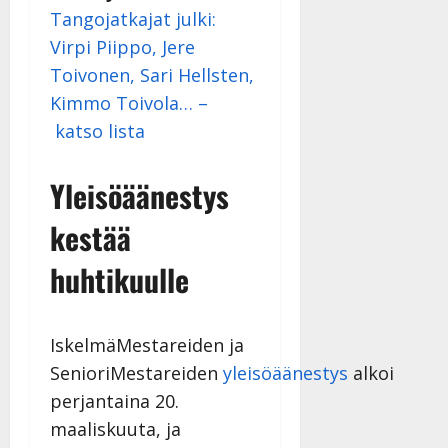
v
Julkaistu:
p
Tangojatkajat julki:
Päivitetty:
K
22.8.2025
i
i
a
|
Virpi Piippo, Jere
d
a
t
Päivitetty:
e
Toivonen, Sari Hellsten,
n
r
o
Kimmo Toivola… –
t
i
k
i
…
katso lista
o
n
”
o
a
s
Tanssiin.fi
Yleisöäänestys
h
t
ä
Julkaistu:
e
kestää
i
20.8.2025
Tanssiin.fi
t
|
huhtikuulle
Päivitetty:
ä
Julkaistu:
ä
17.8.2025
n
|
IskelmäMestareiden ja
–
Päivitetty:
D
SenioriMestareiden
yleisöäänestys
alkoi
a
perjantaina 20.
n
maaliskuuta, ja
n