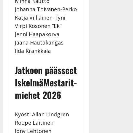
Minna Kautto
Johanna Toivanen-Perko
Katja Viiliäinen-Tyni
Virpi Kosonen “Ek”
Jenni Haapakorva
Jaana Hautakangas
Iida Krankkala
Jatkoon päässeet
IskelmäMestarit-
miehet 2026
Kyösti Allan Lindgren
Roope Laitinen
Jony Lehtonen