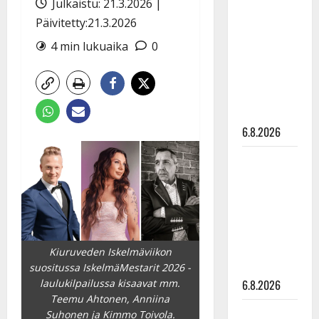
Julkaistu: 21.3.2026 |
tähtien
Päivitetty:21.3.2026
kanssa -
julkkikset
4 min lukuaika
0
julki: Anna
Hanski
liitää tv-
parketilla
6.8.2026
Sopiiko
Edith Piaf
tanssilavalle?
Pirttijoki
näyttää
mallia –
Kiuruveden Iskelmäviikon
video
suositussa IskelmäMestarit 2026 -
6.8.2026
laulukilpailussa kisaavat mm.
Teemu Ahtonen, Anniina
Leif
Suhonen ja Kimmo Toivola.