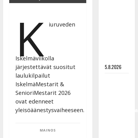
Lindeman
K
levytti:
”Kuvaa
iuruveden
osuvasti
uraani
pikkupojasta
näihin
Iskelmäviikolla
päiviin”
järjestettävät suositut
5.8.2026
laulukilpailut
Jukka
IskelmäMestarit &
Hallikainen,
SenioriMestarit 2026
50,
ovat edenneet
liikuttuu
yleisöäänestysvaiheeseen.
lapsenlapsistaan
– uusi laulu
koskettaa
MAINOS
syvältä