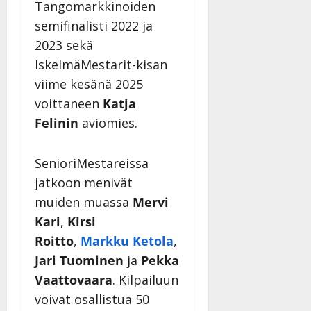
Tangomarkkinoiden
semifinalisti 2022 ja
2023 sekä
IskelmäMestarit-kisan
viime kesänä 2025
voittaneen
Katja
Felinin
aviomies.
SenioriMestareissa
jatkoon menivät
muiden muassa
Mervi
Kari
,
Kirsi
Roitto
,
Markku Ketola
,
Jari Tuominen
ja
Pekka
Vaattovaara
. Kilpailuun
voivat osallistua 50