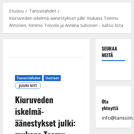
Etusivu
Tanssitähdet
Kiuruveden iskelmä-äänestykset julki: mukana Teemu
Ahtonen, Kimmo Toivola ja Anniina Suhonen – katso lista
SEURAA
MEITÄ
Tanssitähdet
Uutiset
JUURI NYT
Kiuruveden
Ota
yhteyttä
iskelmä-
info@tanssiin.f
äänestykset julki: