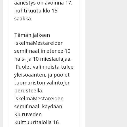
äänestys on avoinna 17.
y
l
huhtikuuta klo 15
l
saakka.
e
i
s
Tämän jälkeen
o
IskelmäMestareiden
k
semifinaaliin etenee 10
i
nais- ja 10 mieslaulajaa.
i
t
Puolet valinnoista tulee
o
yleisöäänten, ja puolet
s
tuomariston valintojen
Tanssiin.fi
perusteella.
Julkaistu:
IskelmäMestareiden
27.4.2025
semifinaali käydään
|
Kiuruveden
Päivitetty:
Kulttuuritalolla 16.