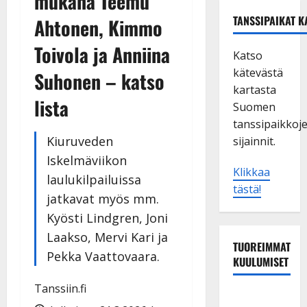
mukana Teemu
TANSSIPAIKAT K
Ahtonen, Kimmo
Toivola ja Anniina
Katso
kätevästä
Suhonen – katso
kartasta
lista
Suomen
tanssipaikkoj
Kiuruveden
sijainnit.
Iskelmäviikon
Klikkaa
laulukilpailuissa
tästä!
jatkavat myös mm.
Kyösti Lindgren, Joni
Laakso, Mervi Kari ja
TUOREIMMAT
Pekka Vaattovaara.
KUULUMISET
Tanssiin.fi
Tanssii