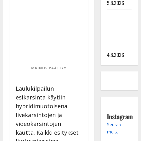
5.8.2026
Saija
Tuupanen ei
toivu –
lääkäri:
”Vaakatasoon”
4.8.2026
MAINOS PÄÄTTYY
Laulukilpailun
esikarsinta käytiin
hybridimuotoisena
livekarsintojen ja
Instagram
videokarsintojen
Seuraa
kautta. Kaikki esitykset
meitä