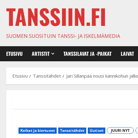
TANSSIIN.FI
SUOMEN SUOSITUIN TANSSI- JA ISKELMÄMEDIA
ETUSIVU
ARTISTIT
TANSSILAVAT JA -PAIKAT
LAIVAT
Etusivu
Tanssitähdet
Jari Sillanpää nousi kännikohun jäl
Keikat ja kiertueet
Tanssitähdet
Uutiset
JUURI NYT