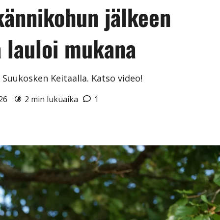
 kännikohun jälkeen
a lauloi mukana
 Suukosken Keitaalla. Katso video!
026
2 min lukuaika
1