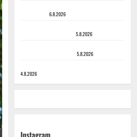
Sopiiko Edith Piaf tanssilavalle? Pirttijoki näyttää
mallia – video
6.8.2026
Leif Lindeman levytti: ”Kuvaa osuvasti uraani
pikkupojasta näihin päiviin”
5.8.2026
Jukka Hallikainen, 50, liikuttuu lapsenlapsistaan –
uusi laulu koskettaa syvältä
5.8.2026
Saija Tuupanen ei toivu – lääkäri: ”Vaakatasoon”
4.8.2026
Instagram