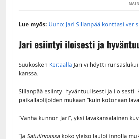
MAIN
Lue myös:
Uuno: Jari Sillanpää konttasi veri
Jari esiintyi iloisesti ja hyväntu
Suukosken
Keitaalla
Jari viihdytti runsasluku
kanssa.
Sillanpää esiintyi hyväntuulisesti ja iloisesti
paikallaolijoiden mukaan ”kuin kotonaan laval
”Vanha kunnon Jari”, yksi lavakansalainen kuv
”Ja
Satulinnassa
koko yleisö lauloi innolla mu