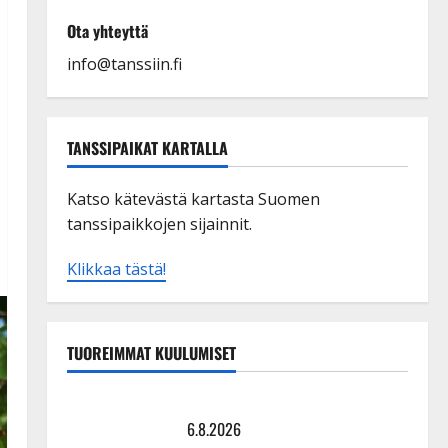
Ota yhteyttä
info@tanssiin.fi
TANSSIPAIKAT KARTALLA
Katso kätevästä kartasta Suomen
tanssipaikkojen sijainnit.
Klikkaa tästä!
TUOREIMMAT KUULUMISET
Tanssii tähtien kanssa -julkkikset julki: Anna Hanski
liitää tv-parketilla
6.8.2026