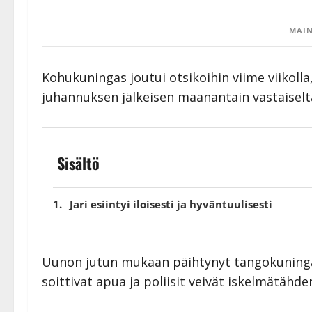
MAIN
Kohukuningas joutui otsikoihin viime viikolla
juhannuksen jälkeisen maanantain vastaiselta
Sisältö
Jari esiintyi iloisesti ja hyväntuulisesti
Uunon jutun mukaan päihtynyt tangokuningas 
soittivat apua ja poliisit veivät iskelmätähde