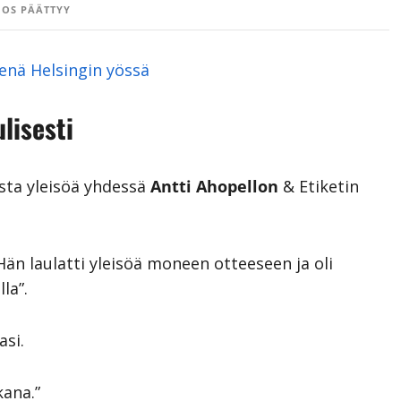
OS PÄÄTTYY
senä Helsingin yössä
ulisesti
ista yleisöä yhdessä
Antti Ahopellon
& Etiketin
. Hän laulatti yleisöä moneen otteeseen ja oli
la”.
asi.
kana.”