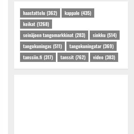
Päivitetty:27.4.2025
haastattelu
(362)
kappale
(435)
keikat
(1268)
seinäjoen tangomarkkinat
(283)
sinkku
(514)
tangokuningas
(511)
tangokuningatar
(369)
tanssiin.fi
(317)
tanssit
(762)
video
(383)