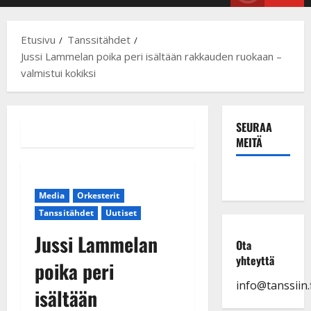
Menu
Etusivu
Tanssitähdet
Jussi Lammelan poika peri isältään rakkauden ruokaan –
valmistui kokiksi
SEURAA
MEITÄ
Media
Orkesterit
Tanssitähdet
Uutiset
Jussi Lammelan
Ota
yhteyttä
poika peri
info@tanssiin.f
isältään