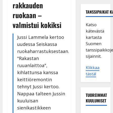
rakkauden
TANSSIPAIKAT K
ruokaan –
valmistui kokiksi
Katso
kätevästä
Jussi Lammela kertoo
kartasta
Suomen
uudessa Seiskassa
tanssipaikkoj
ruokaharrastuksestaan.
sijainnit.
"Rakastan
ruuanlaittoa",
Klikkaa
kihlattunsa kanssa
tästä!
keittiöremontin
tehnyt Jussi kertoo.
Nappaa talteen Jussin
TUOREIMMAT
kuuluisan
KUULUMISET
sienikastikkeen