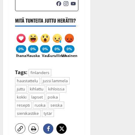
MITÄ TUNTEITA JUTTU HERÄTTI?
0%
0%
0%
0%
0%
Ihana
Hauska
Vau
Surullinen
Vihainen
Tags:
finlanders
haastattelu
jussi lammela
juttu
kihlattu
kihloissa
kokki
lapset
poika
resepti
ruoka
seiska
sienikastike
tytär