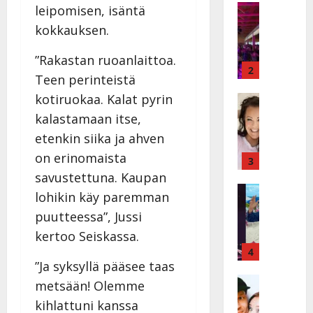
a
Keikat ja 
leipomisen, isäntä
I
t
kokkauksen.
k
h
ä
y
”Rakastan ruoanlaittoa.
v
v
2
Teen perinteistä
ä
ä
kotiruokaa. Kalat pyrin
s
Tanssitäh
s
H
a
t
kalastamaan itse,
e
i
i
etenkin siika ja ahven
i
r
t
on erinomaista
d
a
3
!
i
u
savustettuna. Kaupan
T
P
Tanssitäh
s
o
lohikin käy paremman
T
a
k
m
puutteessa”, Jussi
ä
k
o
m
m
kertoo Seiskassa.
a
h
i
ä
r
4
t
s
”Ja syksyllä pääsee taas
I
i
a
a
l
Haastatte
s
u
metsään! Olemme
a
H
e
e
s
t
kihlattuni kanssa
u
V