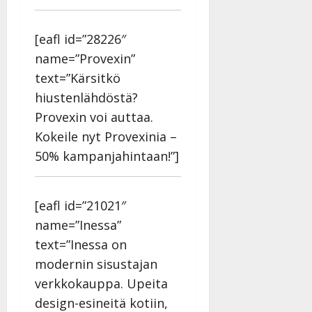
–
Päivitetty:
D
[eafl id=”28226″
a
n
name=”Provexin”
n
text=”Kärsitkö
y
hiustenlähdöstä?
l
Provexin voi auttaa.
l
e
Kokeile nyt Provexinia –
i
50% kampanjahintaan!”]
s
o
k
[eafl id=”21021″
i
name=”Inessa”
i
t
text=”Inessa on
o
modernin sisustajan
s
verkkokauppa. Upeita
Tanssiin.fi
design-esineitä kotiin,