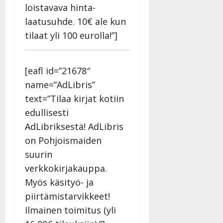
Julkaistu:
loistavava hinta-
27.4.2025
laatusuhde. 10€ ale kun
|
tilaat yli 100 eurolla!”]
Päivitetty:
[eafl id=”21678″
name=”AdLibris”
text=”Tilaa kirjat kotiin
edullisesti
AdLibriksestä! AdLibris
on Pohjoismaiden
suurin
verkkokirjakauppa.
Myös käsityö- ja
piirtämistarvikkeet!
Ilmainen toimitus (yli