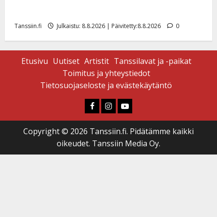
Matti Ruohonen viettää taas synttäreitään täydessä
hiljaisuudessa – tämä on tilanne nyt
Tanssiin.fi
Julkaistu: 8.8.2026 | Päivitetty:8.8.2026
0
Etusivu
Uutiset
Artistit
Tanssilavat ja -paikat
Toimitus ja yhteystiedot
Tietosuojaseloste ja evästekäytäntö
Faceboook
Instagram
Youtube
Copyright © 2026 Tanssiin.fi. Pidätämme kaikki
oikeudet. Tanssiin Media Oy.