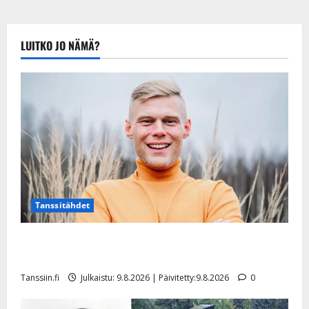
hitiksi: ”Voi
Päivitetty:22.8.2025
tule Katri…”
Tanssiin.fi
LUITKO JO NÄMÄ?
Julkaistu:
20.8.2025 |
Päivitetty:22.8.2025
Tanssitähdet
Tangokuningas Aki Samuli meni naimisiin – hääkuva
julki
Tanssiin.fi
Julkaistu: 9.8.2026 | Päivitetty:9.8.2026
0