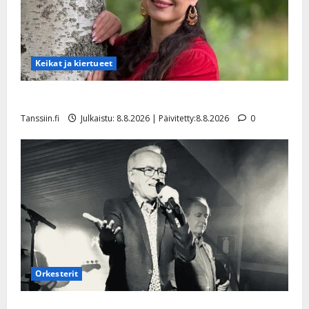
Keikat ja kiertueet
Tangokuningatar Raija Mäntyniemi: matka tyssäsi
Tanssiin.fi
Julkaistu: 8.8.2026 | Päivitetty:8.8.2026
0
Orkesterit