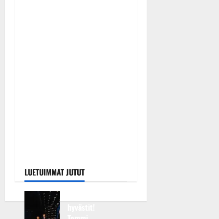
Tanssiin.fi
Julkaistu: 7.8.2026 |
Päivitetty:7.8.2026
0
Keikat ja kiertueet
Maikilta pysäyttävä
ulostulo: ”Elämä toi eteeni
sellaisen yllätyksen…”
Tanssiin.fi
Julkaistu: 7.8.2026 |
Päivitetty:7.8.2026
0
LUETUIMMAT JUTUT
Huikeat
hyvästit!
Tommi