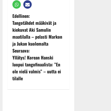
P
Edellinen:
Tangotähdet määkivät ja
o
kiekuvat Aki Samulin
s
maatilalla – pelasti Markon
t
ja Jukan kuolemalta
Seuraava:
n
Yllätys! Korean Hanski
a
luopui tangofinaalista: ”En
v
ole vielä valmis” – uutta ei
tilalle
i
g
a
t