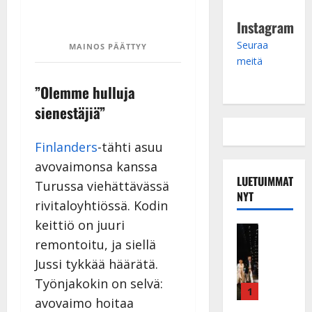
Instagram
Seuraa
MAINOS PÄÄTTYY
meitä
”Olemme hulluja
sienestäjiä”
Finlanders
-tähti asuu
avovaimonsa kanssa
LUETUIMMAT
Turussa viehättävässä
NYT
rivitaloyhtiössä. Kodin
keittiö on juuri
Musiikkiv
remontoitu, ja siellä
H
u
Jussi tykkää häärätä.
i
Työnjakokin on selvä:
k
1
avovaimo hoitaa
e