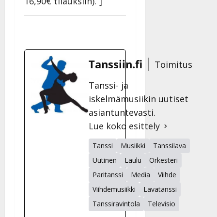
16,90€ tilauksiin).”]
Tanssiin.fi
Toimitus
Tanssi- ja
iskelmämusiikin uutiset
asiantuntevasti.
Lue koko esittely
Tanssi
Musiikki
Tanssilava
Uutinen
Laulu
Orkesteri
Paritanssi
Media
Viihde
Viihdemusiikki
Lavatanssi
Tanssiravintola
Televisio