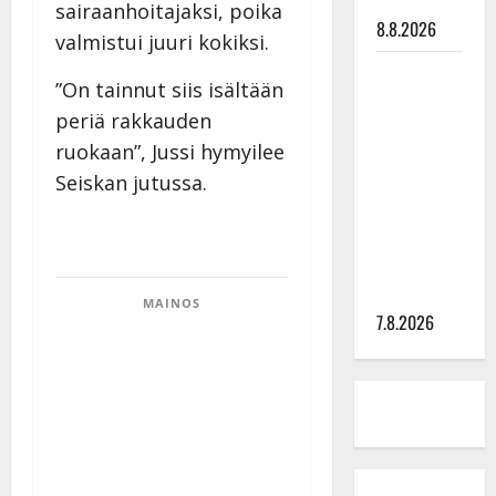
tilanne nyt
sairaanhoitajaksi, poika
8.8.2026
valmistui juuri kokiksi.
TTK-tähti
”On tainnut siis isältään
Anna
periä rakkauden
Hanski
ruokaan”, Jussi hymyilee
rakastaa
Seiskan jutussa.
tanssia –
suru
tyttären
syövästä
painaa
MAINOS
7.8.2026