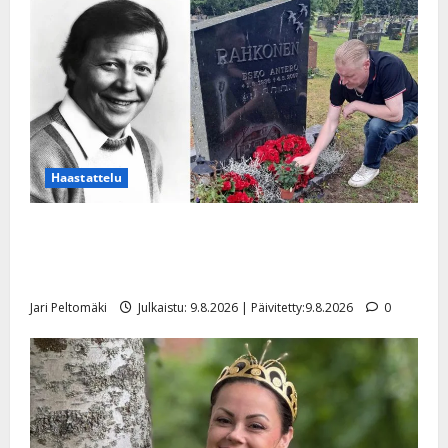
Haastattelu
Esko Rahkonen olisi täyttänyt 90 vuotta – Arto
Rahkonen kävi haudalla ja kertoo iskelmälegendan
viimeisistä vuosista
Jari Peltomäki
Julkaistu: 9.8.2026 | Päivitetty:9.8.2026
0