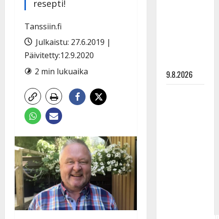
Tangokuningas
resepti!
Aki Samuli
meni
Tanssiin.fi
naimisiin –
Julkaistu: 27.6.2019 |
hääkuva
Päivitetty:12.9.2020
julki
2 min lukuaika
9.8.2026
Esko
Rahkonen
olisi
täyttänyt
90 vuotta –
Arto
Rahkonen
kävi
haudalla ja
kertoo
iskelmälegenda