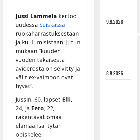
viimeisistä
vuosista
Jussi Lammela
kertoo
9.8.2026
uudessa
Seiskassa
ruokaharrastuksestaan
Tangokuningatar
Raija
ja kuulumisistaan. Jutun
Mäntyniemi:
mukaan ”kuuden
matka
vuoden takaisesta
tyssäsi
avioerosta on selvitty ja
8.8.2026
välit ex-vaimoon ovat
Matti
hyvät”.
Ruohonen
Jussin, 60, lapset
Elli,
viettää taas
24, ja
Eero
, 22,
synttäreitään
rakentavat omaa
täydessä
hiljaisuudessa
elämäänsä: tytär
– tämä on
opiskelee