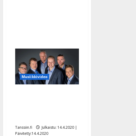
eläkkeelle
ja
Jussi
jättää
orkesterin
Musiikkivideo
Vihdoinkin: Finlandersin
juhlalevy ilmestyy pitkän
odotuksen jälkeen – uusi
laulaja yllättää
Tanssiin.fi
Julkaistu: 14.4.2020 |
Päivitetty:14.4.2020