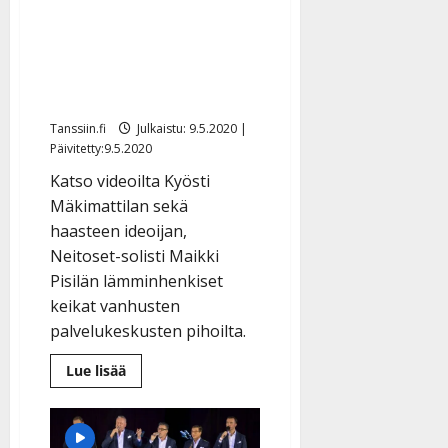
VIDEO: Kyösti
ensikuva
uudesta
Mäkimattila hurmasi
orkesterista
haastekeikalla: ”Ihana
laulaa ikäihmisille”
Tanssiin.fi
Julkaistu: 9.5.2020 |
Päivitetty:9.5.2020
Katso videoilta Kyösti
Mäkimattilan sekä
haasteen ideoijan,
Neitoset-solisti Maikki
Pisilän lämminhenkiset
keikat vanhusten
palvelukeskusten pihoilta.
Lue
Lue lisää
lisää
aiheesta
VIDEO:
Kyösti
Mäkimattila