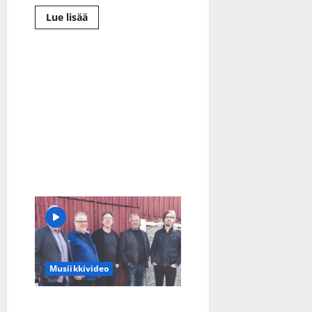
Lue
Lue lisää
lisää
aiheesta
Jussi
Lammela
ihmettelee
keikatonta
viikonloppua:
”Lämmitän
saunaa
mökillä”
Musiikkivideo
Muistojeni Bolero on