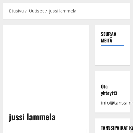
Etusivu
Uutiset
jussi lammela
SEURAA
MEITÄ
Ota
yhteyttä
info@tanssiin.f
jussi lammela
TANSSIPAIKAT K