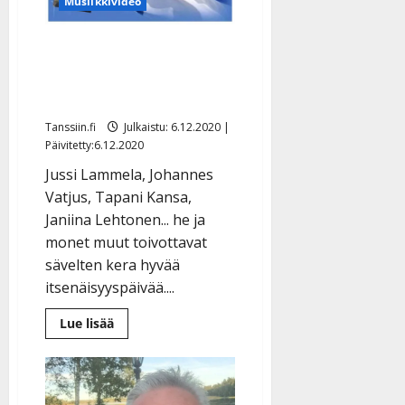
Musiikkivideo
Koskettava kooste: näin
tutut tanssittajat laulavat
itsenäiselle Suomelle
Tanssiin.fi
Julkaistu: 6.12.2020 |
Päivitetty:6.12.2020
Jussi Lammela, Johannes
Vatjus, Tapani Kansa,
Janiina Lehtonen... he ja
monet muut toivottavat
sävelten kera hyvää
itsenäisyyspäivää....
Lue
Lue lisää
lisää
aiheesta
Koskettava
kooste:
näin
tutut