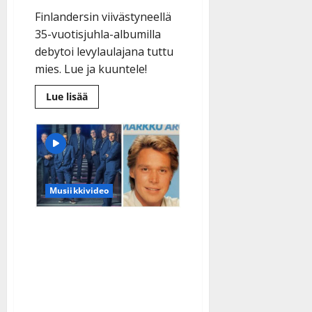
Finlandersin viivästyneellä
35-vuotisjuhla-albumilla
debytoi levylaulajana tuttu
mies. Lue ja kuuntele!
Lue
Lue lisää
lisää
aiheesta
Vihdoinkin:
Finlandersin
juhlalevy
ilmestyy
pitkän
odotuksen
jälkeen
Musiikkivideo
–
uusi
laulaja
yllättää
Finlanders-klassikon
tarina: aavikko vaihtui
tyttöjahtiin, Markku Aro
ehti ensin ja nyt tuli viriili
versio