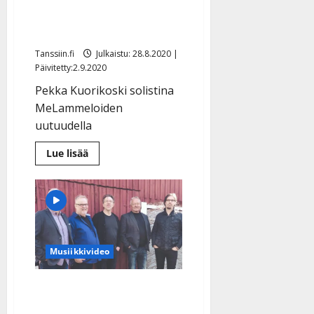
MeLammelat -orkesterin
uusin single
Tanssiin.fi
Julkaistu: 28.8.2020 |
Päivitetty:2.9.2020
Pekka Kuorikoski solistina
MeLammeloiden
uutuudella
Lue
Lue lisää
lisää
aiheesta
Muistojeni
Bolero
on
MeLammelat
-
orkesterin
uusin
single
Musiikkivideo
Tässä se on: kuuntele
MeLammeloiden