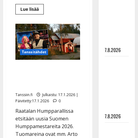
rakastaa
Lue
Lue lisää
tanssia –
lisää
aiheesta
suru
Arto
Nuotio,
tyttären
Jussi
syövästä
Lammela
ja
painaa
Hariolax
täyttävät
7.8.2026
500
Tanssitähdet
vuotta
–
Maikilta
koko
Suomen parasta
kansan
pysäyttävä
synttärit
humppalaulajaa haetaan
ulostulo:
taas
”Elämä toi
eteeni
Tanssiin.fi
Julkaistu: 17.1.2026 |
sellaisen
Päivitetty:17.1.2026
0
yllätyksen…”
Raatalan Humpparallissa
7.8.2026
etsitään uusia Suomen
Humppamestareita 2026.
Tanssii
Tuomareina ovat mm. Arto
tähtien