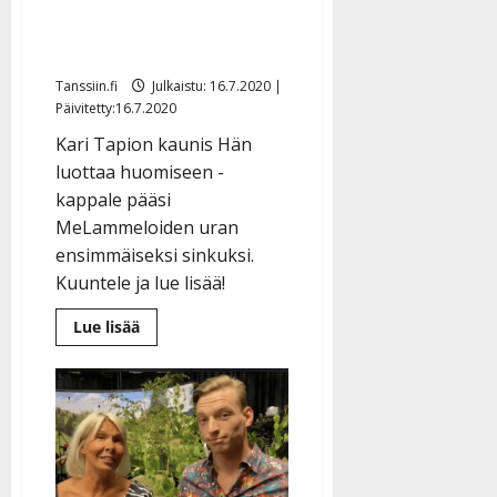
historiallinen ja kaunis
ensilevytys
Tanssiin.fi
Julkaistu: 16.7.2020 |
Päivitetty:16.7.2020
Kari Tapion kaunis Hän
luottaa huomiseen -
kappale pääsi
MeLammeloiden uran
ensimmäiseksi sinkuksi.
Kuuntele ja lue lisää!
Lue
Lue lisää
lisää
aiheesta
Tässä
se
on:
kuuntele
MeLammeloiden
historiallinen
ja
kaunis
ensilevytys