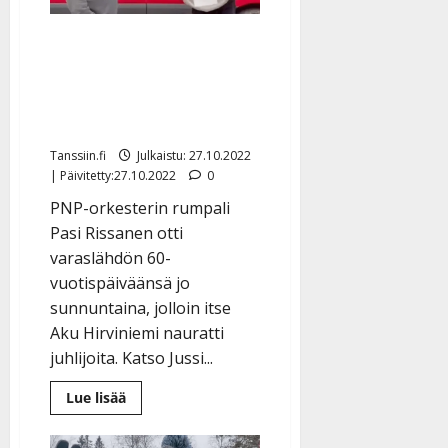
a
l
21.8.2025
a
t
e
|
v
Julkaistu:
Mestarirumpali-Pasi
p
Päivitetty:
K
22.8.2025
i
i
täyttää 60: Lammelan
a
|
d
a
t
Päivitetty:
Jussi antoi painavan
e
n
r
o
lahjan – katso video
t
i
k
i
…
Tanssiin.fi
Julkaistu: 27.10.2022
o
n
”
| Päivitetty:27.10.2022
0
o
a
s
Tanssiin.fi
PNP-orkesterin rumpali
h
t
Pasi Rissanen otti
ä
Julkaistu:
e
varaslähdön 60-
i
20.8.2025
Tanssiin.fi
vuotispäiväänsä jo
t
|
Päivitetty:
ä
sunnuntaina, jolloin itse
Julkaistu:
ä
Aku Hirviniemi nauratti
17.8.2025
n
juhlijoita. Katso Jussi...
|
–
Päivitetty:
D
Lue
Lue lisää
lisää
a
aiheesta
n
Mestarirumpali-