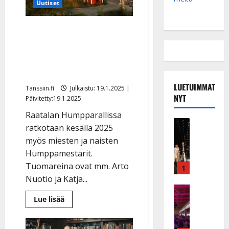
Uutiset
Nyt etsitään Suomen
Humppamestaria –
Raatalassa järjestetään
kunnon humppakisa
LUETUIMMAT
Tanssiin.fi
Julkaistu: 19.1.2025 |
NYT
Päivitetty:19.1.2025
Raatalan Humpparallissa
Musiikkiv
ratkotaan kesällä 2025
H
myös miesten ja naisten
u
Humppamestarit.
i
Tuomareina ovat mm. Arto
k
1
e
Nuotio ja Katja...
a
Keikat ja 
I
Lue
Lue lisää
t
lisää
k
h
aiheesta
Nyt
ä
y
etsitään