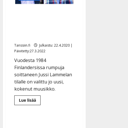
Oho! Finlandersissa isoja
muutoksia: Kunu jää
eläkkeelle ja Jussi jättää
orkesterin
Tanssiin.fi
Julkaistu: 22.4.2020 |
Päivitetty:27.3.2022
Vuodesta 1984
Finlandersissa rumpuja
soittaneen Jussi Lammelan
tilalle on valittu jo uusi,
kokenut muusikko.
Lue
Lue lisää
lisää
aiheesta
Oho!
Finlandersissa
isoja
muutoksia: Kunu
jää