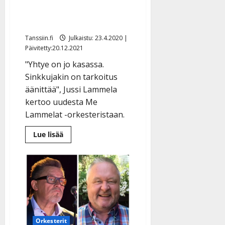
”Perustin uuden
orkesterin”
Tanssiin.fi
Julkaistu: 23.4.2020 |
Päivitetty:20.12.2021
"Yhtye on jo kasassa.
Sinkkujakin on tarkoitus
äänittää", Jussi Lammela
kertoo uudesta Me
Lammelat -orkesteristaan.
Lue
Lue lisää
lisää
aiheesta
Finlandersin
jättänyt
Jussi
Lammela
paljastaa:
”Perustin
uuden
orkesterin”
Orkesterit