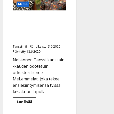
Media
Tanssi kanssain -ohjelma
jatkuu juhannusaattona
studiojaksoilla – katso
tähtilista
Tanssiin.fi
Julkaistu: 3.6.2020 |
Päivitetty:18.6.2020
Neljännen Tanssi kanssain
-kauden odotetuin
orkesteri lienee
MeLammelat, joka tekee
ensiesiintymisensä tv:ssä
kesäkuun lopulla.
Lue
Lue lisää
lisää
aiheesta
Tanssi