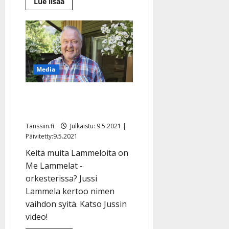
Lue
Lue lisää
lisää
aiheesta
Jussi
Lammela
koukuttui
lumilajiin
–
kävelee
villasukilla
Media
jäällä:
”Mahtavaa
touhua”
Me Lammelat orkesterista
tuli J.A.L.O
Tanssiin.fi
Julkaistu: 9.5.2021 |
Päivitetty:9.5.2021
Keitä muita Lammeloita on
Me Lammelat -
orkesterissa? Jussi
Lammela kertoo nimen
vaihdon syitä. Katso Jussin
video!