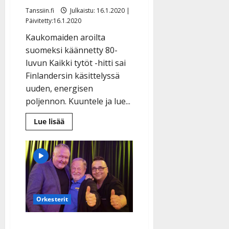
Tanssiin.fi
Julkaistu: 16.1.2020 |
Päivitetty:16.1.2020
Kaukomaiden aroilta
suomeksi käännetty 80-
luvun Kaikki tytöt -hitti sai
Finlandersin käsittelyssä
uuden, energisen
poljennon. Kuuntele ja lue...
Lue
Lue lisää
lisää
aiheesta
Finlanders-
klassikon
tarina:
aavikko
vaihtui
tyttöjahtiin,
Markku
Aro
Orkesterit
ehti
ensin
ja
nyt
VIDEO Jussi, Jouni ja
tuli