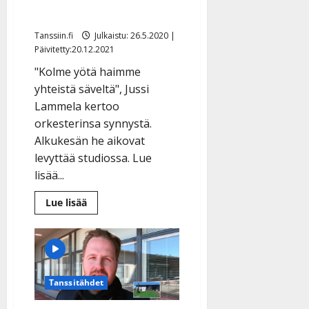
orkesterista
Tanssiin.fi
Julkaistu: 26.5.2020 |
Päivitetty:20.12.2021
"Kolme yötä haimme
yhteistä säveltä", Jussi
Lammela kertoo
orkesterinsa synnystä.
Alkukesän he aikovat
levyttää studiossa. Lue
lisää...
Lue
Lue lisää
lisää
aiheesta
MeLammeloiden
Jussi:
”Tangoon
ei
istu
kahden
Tanssitähdet
metrin
turvaväli”
–