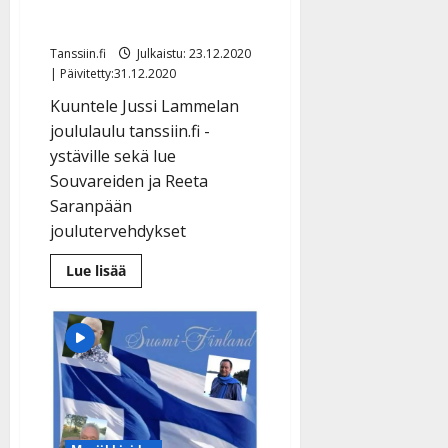
Souvarit, Reeta Saranpää
Tanssiin.fi
Julkaistu: 23.12.2020
| Päivitetty:31.12.2020
Kuuntele Jussi Lammelan
joululaulu tanssiin.fi -
ystäville sekä lue
Souvareiden ja Reeta
Saranpään
joulutervehdykset
Lue
Lue lisää
lisää
aiheesta
Jouluiset
artistiterveiset
vol.16
Jussi
Lammela,
Souvarit,
Reeta
Saranpää