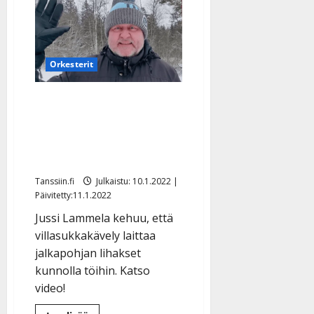
Pasi
n
täyttää
60: Lammelan
y
Jussi
l
antoi
painavan
l
lahjan
Orkesterit
e
–
katso
i
video
Jussi Lammela koukuttui
s
o
lumilajiin – kävelee
k
villasukilla jäällä:
i
”Mahtavaa touhua”
i
t
Tanssiin.fi
Julkaistu: 10.1.2022 |
o
Päivitetty:11.1.2022
s
Jussi Lammela kehuu, että
Tanssiin.fi
villasukkakävely laittaa
jalkapohjan lihakset
Julkaistu:
kunnolla töihin. Katso
27.4.2025
|
video!
Päivitetty: