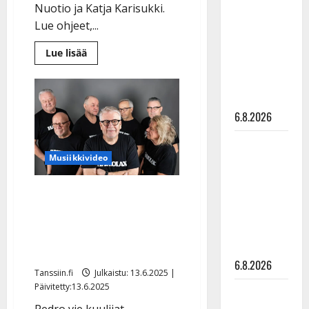
Nuotio ja Katja Karisukki.
kanssa -
Lue ohjeet,...
julkkikset
julki: Anna
Lue
Lue lisää
lisää
Hanski
aiheesta
liitää tv-
Suomen
parasta
parketilla
humppalaulajaa
haetaan
6.8.2026
taas
Sopiiko
Musiikkivideo
Edith Piaf
tanssilavalle?
Hariolaxin uusversio
Pirttijoki
vanhasta hitistä vie
näyttää
mallia –
lomatunnelmiin –
video
purkitettiin yhdellä otolla
6.8.2026
Tanssiin.fi
Julkaistu: 13.6.2025 |
Päivitetty:13.6.2025
Leif