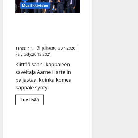
hurmasi
Musiikkivideo
haastekeikalla:
”Ihana
laulaa
ikäihmisille”
Finlandersin uutuushitti
syntyi huvilalla: ”Soitin
vaimolle ja kysyin neuvoa”
Tanssiin.fi
Julkaistu: 30.4.2020 |
Päivitetty:20.12.2021
Kiittää saan -kappaleen
säveltäjä Aarne Hartelin
paljastaa, kuinka komea
kappale syntyi.
Lue
Lue lisää
lisää
aiheesta
Finlandersin
uutuushitti
syntyi
huvilalla:
”Soitin
vaimolle