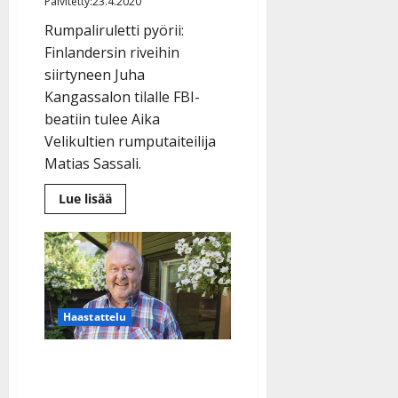
Päivitetty:23.4.2020
Rumpaliruletti pyörii:
Finlandersin riveihin
siirtyneen Juha
Kangassalon tilalle FBI-
beatiin tulee Aika
Velikultien rumputaiteilija
Matias Sassali.
Lue
Lue lisää
lisää
aiheesta
FBI-
beatin
uusi
rumpali
on
tangokuningattaren
tenavatähti-
Haastattelu
veli:
”Toivottavasti
päästään
pian
Finlandersin jättänyt Jussi
hommiin”
Lammela paljastaa: