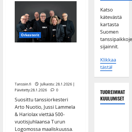
Katso
kätevästä
kartasta
Suomen
Orkesterit
tanssipaikkoj
sijainnit.
Arto Nuotio, Jussi
Lammela ja Hariolax
Klikkaa
täyttävät 500 vuotta –
tästä!
koko kansan synttärit
Tanssiin.fi
Julkaistu: 28.1.2026 |
Päivitetty:28.1.2026
0
TUOREIMMAT
KUULUMISET
Suosittu tanssiorkesteri
Arto Nuotio, Jussi Lammela
TTK-tähti
& Hariolax viettää 500-
Anna
vuotisjuhlaansa Turun
Hanski
Logomossa maaliskuussa.