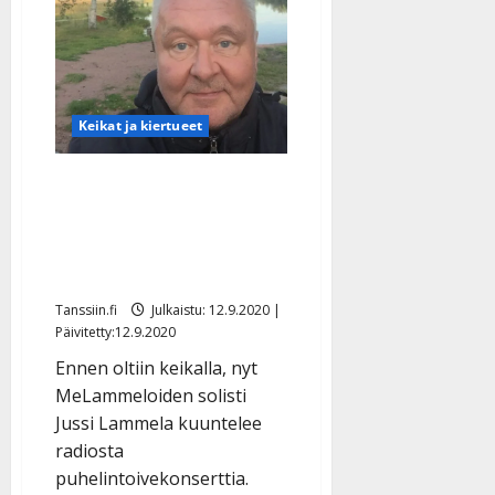
tanssittajat
laulavat
itsenäiselle
Suomelle
Keikat ja kiertueet
Jussi Lammela ihmettelee
keikatonta viikonloppua:
”Lämmitän saunaa
mökillä”
Tanssiin.fi
Julkaistu: 12.9.2020 |
Päivitetty:12.9.2020
Ennen oltiin keikalla, nyt
MeLammeloiden solisti
Jussi Lammela kuuntelee
radiosta
puhelintoivekonserttia.