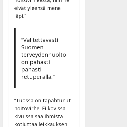
hoitovirheestä, niin ne
eivät yleensä mene
läpi.”
”Valitettavasti
Suomen
terveydenhuolto
on pahasti
pahasti
retuperällä.”
”Tuossa on tapahtunut
hoitovirhe. Ei kovissa
kivuissa saa ihmistä
kotiuttaa leikkauksen