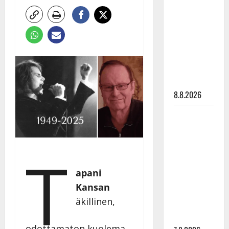
Ruohonen
viettää taas
synttäreitään
täydessä
hiljaisuudessa
– tämä on
tilanne nyt
8.8.2026
TTK-tähti
Anna
Hanski
T
rakastaa
tanssia –
apani
suru
Kansan
tyttären
äkillinen,
syövästä
painaa
odottamaton kuolema