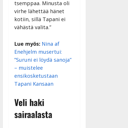
v
u
Julkaistu:
j
tsemppaa. Minusta oli
Tanssiin.fi
a
l
21.8.2025
a
virhe lähettää hänet
t
e
|
v
Julkaistu:
kotiin, sillä Tapani ei
p
Päivitetty:
K
22.8.2025
i
i
a
|
vähästä valita.”
d
a
t
Päivitetty:
e
n
r
o
Lue myös:
Nina af
t
i
k
i
…
Enehjelm musertui:
o
n
”
o
”Suruni ei löydä sanoja”
a
s
Tanssiin.fi
– muistelee
h
t
ensikosketustaan
ä
Julkaistu:
e
i
20.8.2025
Tapani Kansaan
Tanssiin.fi
t
|
Päivitetty:
ä
Julkaistu:
Veli haki
ä
17.8.2025
n
|
sairaalasta
–
Päivitetty:
D
a