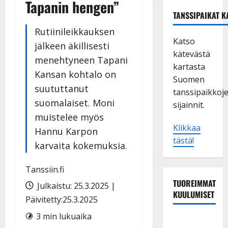
Tapanin hengen”
TANSSIPAIKAT K
Rutiinileikkauksen
Katso
jälkeen äkillisesti
kätevästä
menehtyneen Tapani
kartasta
Kansan kohtalo on
Suomen
suututtanut
tanssipaikkoj
suomalaiset. Moni
sijainnit.
muistelee myös
Klikkaa
Hannu Karpon
tästä!
karvaita kokemuksia.
Tanssiin.fi
TUOREIMMAT
Julkaistu: 25.3.2025 |
KUULUMISET
Päivitetty:25.3.2025
3 min lukuaika
Matti