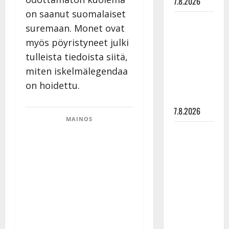
7.8.2026
on saanut suomalaiset
Maikilta
suremaan. Monet ovat
pysäyttävä
myös pöyristyneet julki
ulostulo:
tulleista tiedoista siitä,
”Elämä toi
miten iskelmälegendaa
eteeni
sellaisen
on hoidettu.
yllätyksen…”
7.8.2026
MAINOS
Tanssii
tähtien
kanssa -
julkkikset
julki: Anna
Hanski
liitää tv-
parketilla