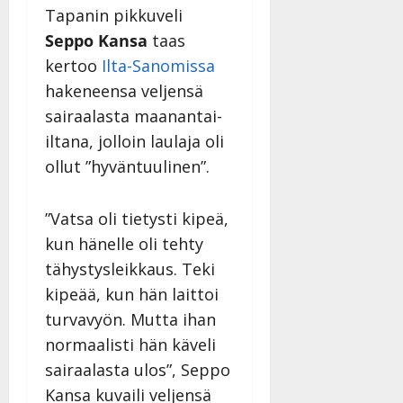
n
Tapanin pikkuveli
n
Seppo Kansa
taas
y
kertoo
Ilta-Sanomissa
l
hakeneensa veljensä
l
e
sairaalasta maanantai-
i
iltana, jolloin laulaja oli
s
ollut ”hyväntuulinen”.
o
k
i
”Vatsa oli tietysti kipeä,
i
kun hänelle oli tehty
t
tähystysleikkaus. Teki
o
s
kipeää, kun hän laittoi
Tanssiin.fi
turvavyön. Mutta ihan
normaalisti hän käveli
Julkaistu:
sairaalasta ulos”, Seppo
27.4.2025
|
Kansa kuvaili veljensä