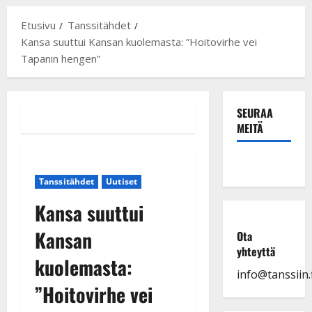
Etusivu
Tanssitähdet
Kansa suuttui Kansan kuolemasta: ”Hoitovirhe vei
Tapanin hengen”
SEURAA
MEITÄ
Tanssitähdet
Uutiset
Kansa suuttui
Kansan
Ota
yhteyttä
kuolemasta:
info@tanssiin.f
”Hoitovirhe vei