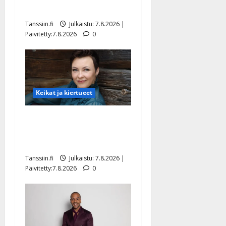
tyttären syövästä painaa
Tanssiin.fi
Julkaistu: 7.8.2026 |
Päivitetty:7.8.2026
0
Keikat ja kiertueet
Maikilta pysäyttävä
ulostulo: ”Elämä toi eteeni
sellaisen yllätyksen…”
Tanssiin.fi
Julkaistu: 7.8.2026 |
Päivitetty:7.8.2026
0