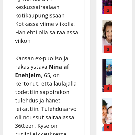
ä
y
keskussairaalaan
v
v
2
kotikaupungissaan
ä
ä
s
Tanssitäh
s
Kotkassa viime viikolla.
H
a
t
Hän ehti olla sairaalassa
e
i
i
viikon.
i
r
t
d
a
3
!
i
u
T
Kansan ex-puoliso ja
P
Tanssitäh
s
o
rakas ystävä
Nina af
T
a
k
m
ä
Enehjelm
, 65, on
k
o
m
m
a
h
i
kertonut, että laulajalla
ä
r
4
t
s
todettiin sappirakon
I
i
a
a
tulehdus ja hänet
l
Haastatte
s
u
a
H
e
e
leikattiin. Tulehdusarvo
s
t
u
V
n
:
t
oli noussut sairaalassa
i
a
j
s
e
360:een. Kyse on
k
i
5
a
o
l
e
rutiinileikkauksesta.
n
M