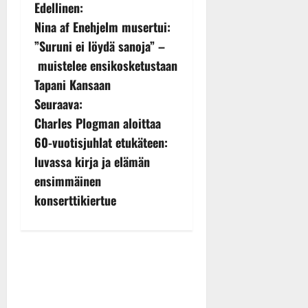
P
Edellinen:
Nina af Enehjelm musertui:
o
”Suruni ei löydä sanoja” –
s
muistelee ensikosketustaan
Tapani Kansaan
t
Seuraava:
n
Charles Plogman aloittaa
60-vuotisjuhlat etukäteen:
a
luvassa kirja ja elämän
v
ensimmäinen
konserttikiertue
i
g
a
t