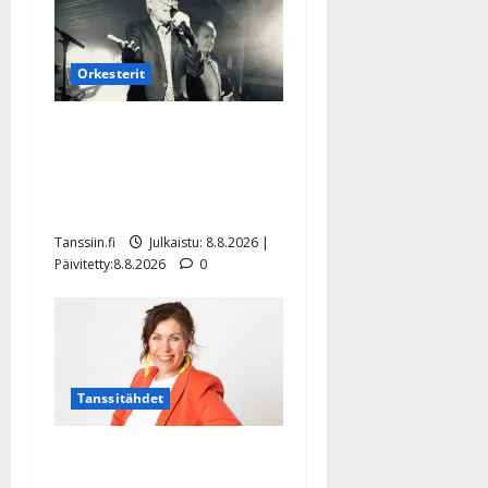
Orkesterit
Matti Ruohonen viettää taas
synttäreitään täydessä
hiljaisuudessa – tämä on
tilanne nyt
Tanssiin.fi
Julkaistu: 8.8.2026 |
Päivitetty:8.8.2026
0
Tanssitähdet
TTK-tähti Anna Hanski
rakastaa tanssia – suru