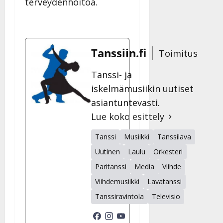
terveydenhoitoa.
Tanssiin.fi
Toimitus
Tanssi- ja
iskelmämusiikin uutiset
asiantuntevasti.
Lue koko esittely
Tanssi
Musiikki
Tanssilava
Uutinen
Laulu
Orkesteri
Paritanssi
Media
Viihde
Viihdemusiikki
Lavatanssi
Tanssiravintola
Televisio