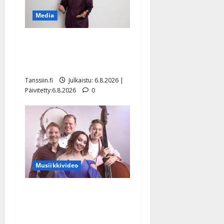
Media
Tanssii tähtien kanssa -
julkkikset julki: Anna
Hanski liitää tv-parketilla
Tanssiin.fi
Julkaistu: 6.8.2026 |
Päivitetty:6.8.2026
0
Musiikkivideo
Sopiiko Edith Piaf
tanssilavalle? Pirttijoki
näyttää mallia – video