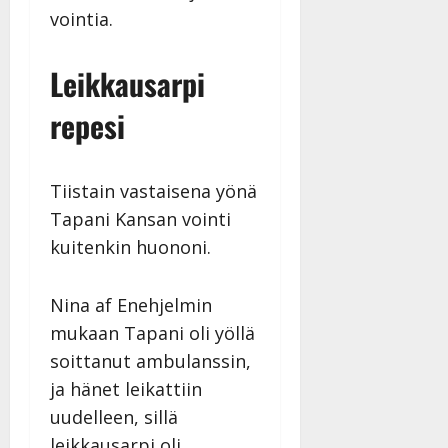
Päivitetty:
vointia.
Leikkausarpi
repesi
Tiistain vastaisena yönä
Tapani Kansan vointi
kuitenkin huononi.
Nina af Enehjelmin
mukaan Tapani oli yöllä
soittanut ambulanssin,
ja hänet leikattiin
uudelleen, sillä
leikkausarpi oli