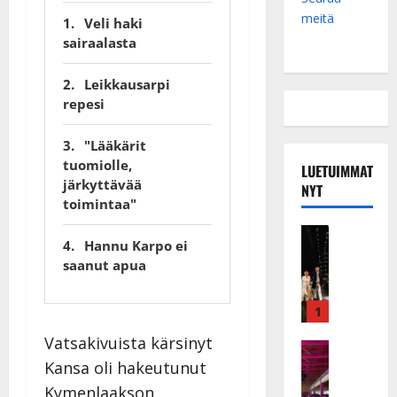
meitä
Veli haki
sairaalasta
Leikkausarpi
repesi
"Lääkärit
tuomiolle,
LUETUIMMAT
järkyttävää
NYT
toimintaa"
Musiikkiv
Hannu Karpo ei
H
saanut apua
u
i
k
1
e
Vatsakivuista kärsinyt
a
Keikat ja 
I
Kansa oli hakeutunut
t
k
h
Kymenlaakson