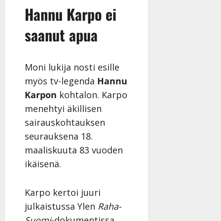
Hannu Karpo ei
saanut apua
Moni lukija nosti esille
myös tv-legenda
Hannu
Karpon
kohtalon. Karpo
menehtyi äkillisen
sairauskohtauksen
seurauksena 18.
maaliskuuta 83 vuoden
ikäisenä.
Karpo kertoi juuri
julkaistussa Ylen
Raha-
Suomi
-dokumentissa,