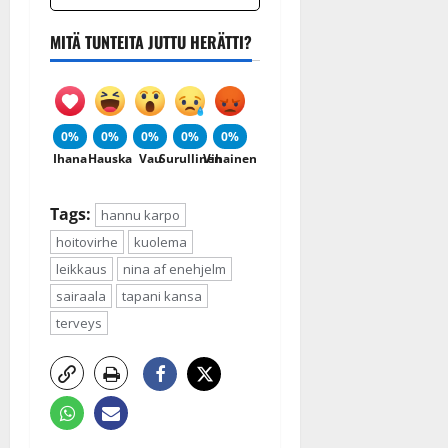
MITÄ TUNTEITA JUTTU HERÄTTI?
0%
0%
0%
0%
0%
Ihana
Hauska
Vau
Surullinen
Vihainen
Tags:
hannu karpo
hoitovirhe
kuolema
leikkaus
nina af enehjelm
sairaala
tapani kansa
terveys