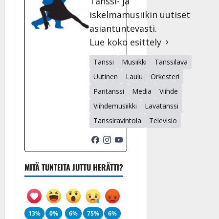
Tanssi- ja
iskelmämusiikin uutiset
asiantuntevasti.
Lue koko esittely
Tanssi
Musiikki
Tanssilava
Uutinen
Laulu
Orkesteri
Paritanssi
Media
Viihde
Viihdemusiikki
Lavatanssi
Tanssiravintola
Televisio
MITÄ TUNTEITA JUTTU HERÄTTI?
13%
0%
6%
75%
6%