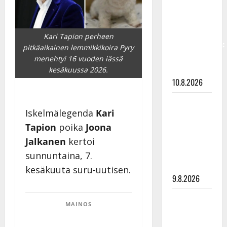
vastaa nyt
fanien
huoleen
Kari Tapion perheen
jaksamisestaan:
pitkäaikainen lemmikkikoira Pyry
”Mikään ei
menehtyi 16 vuoden iässä
ole ikuista”
kesäkuussa 2026.
10.8.2026
Tangokuningas
Iskelmälegenda
Kari
Aki Samuli
Tapion
poika
Joona
meni
naimisiin –
Jalkanen
kertoi
hääkuva
sunnuntaina, 7.
julki
kesäkuuta suru-uutisen.
9.8.2026
Esko
MAINOS
Rahkonen
olisi