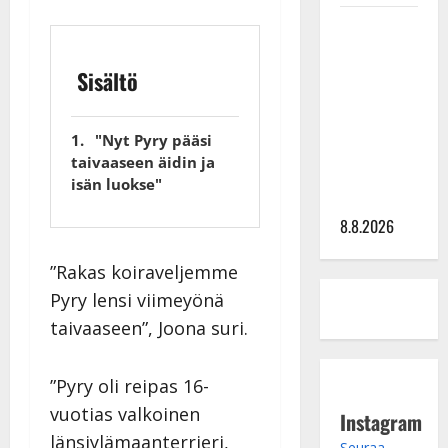
Matti
Ruohonen
viettää taas
Sisältö
synttäreitään
täydessä
"Nyt Pyry pääsi
hiljaisuudessa
taivaaseen äidin ja
– tämä on
isän luokse"
tilanne nyt
8.8.2026
”Rakas koiraveljemme
Pyry lensi viimeyönä
taivaaseen”, Joona suri.
”Pyry oli reipas 16-
vuotias valkoinen
Instagram
länsiylämaanterrieri,
Seuraa