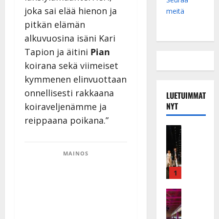
joka sai elää hienon ja
meitä
pitkän elämän
alkuvuosina isäni Kari
Tapion ja äitini
Pian
koirana sekä viimeiset
kymmenen elinvuottaan
onnellisesti rakkaana
LUETUIMMAT
NYT
koiraveljenämme ja
reippaana poikana.”
Musiikkiv
H
u
MAINOS
i
k
1
e
a
Keikat ja 
I
t
k
h