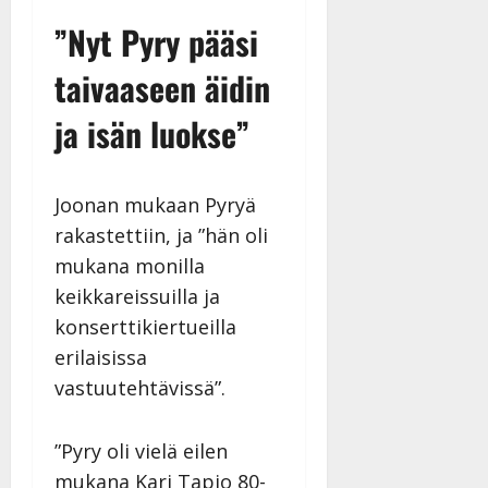
n
”Nyt Pyry pääsi
n
y
taivaaseen äidin
l
l
ja isän luokse”
e
i
s
Joonan mukaan Pyryä
o
k
rakastettiin, ja ”hän oli
i
mukana monilla
i
keikkareissuilla ja
t
konserttikiertueilla
o
s
erilaisissa
Tanssiin.fi
vastuutehtävissä”.
Julkaistu:
”Pyry oli vielä eilen
27.4.2025
|
mukana Kari Tapio 80-