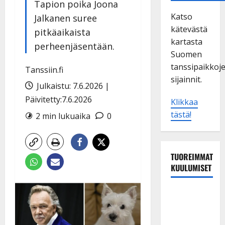
Tapion poika Joona
Katso
Jalkanen suree
kätevästä
pitkäaikaista
kartasta
perheenjäsentään.
Suomen
tanssipaikkoj
Tanssiin.fi
sijainnit.
Julkaistu: 7.6.2026 |
Päivitetty:7.6.2026
Klikkaa
tästä!
2 min lukuaika
0
TUOREIMMAT
KUULUMISET
Dimitri
Keiski
laihtui –