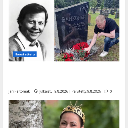
Haastattelu
Esko Rahkonen olisi täyttänyt 90 vuotta – Arto
Rahkonen kävi haudalla ja kertoo iskelmälegendan
viimeisistä vuosista
Jari Peltomäki
Julkaistu: 9.8.2026 | Päivitetty:9.8.2026
0