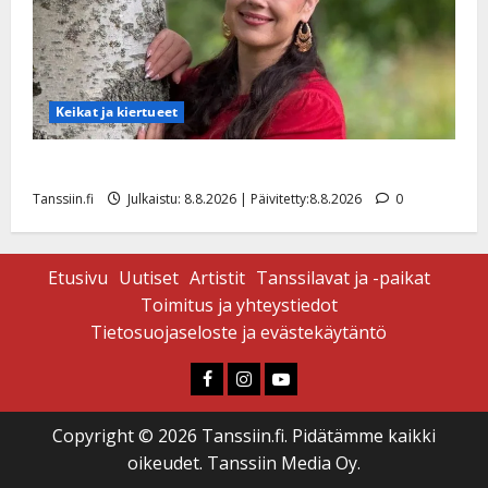
Keikat ja kiertueet
Tangokuningatar Raija Mäntyniemi: matka tyssäsi
Tanssiin.fi
Julkaistu: 8.8.2026 | Päivitetty:8.8.2026
0
Etusivu
Uutiset
Artistit
Tanssilavat ja -paikat
Toimitus ja yhteystiedot
Tietosuojaseloste ja evästekäytäntö
Faceboook
Instagram
Youtube
Copyright © 2026 Tanssiin.fi. Pidätämme kaikki
oikeudet. Tanssiin Media Oy.