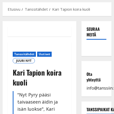
Etusivu
Tanssitähdet
Kari Tapion koira kuoli
SEURAA
MEITÄ
Tanssitähdet
Uutiset
JUURI NYT
Kari Tapion koira
Ota
yhteyttä
kuoli
info@tanssiin.f
"Nyt Pyry pääsi
taivaaseen äidin ja
isän luokse", Kari
TANSSIPAIKAT K