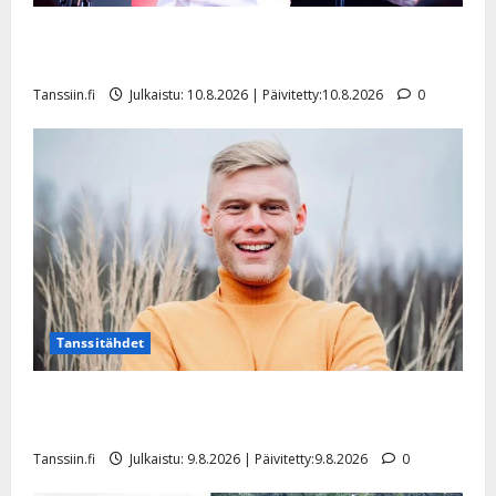
Dimitri Keiski laihtui – vastaa nyt fanien huoleen
jaksamisestaan: ”Mikään ei ole ikuista”
Tanssiin.fi
Julkaistu: 10.8.2026 | Päivitetty:10.8.2026
0
Tanssitähdet
Tangokuningas Aki Samuli meni naimisiin – hääkuva
julki
Tanssiin.fi
Julkaistu: 9.8.2026 | Päivitetty:9.8.2026
0