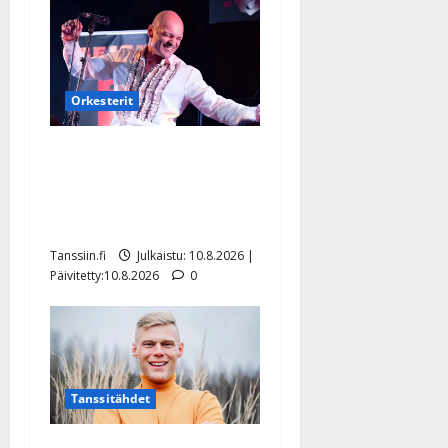
Orkesterit
Dimitri Keiski laihtui –
vastaa nyt fanien huoleen
jaksamisestaan: ”Mikään ei
ole ikuista”
Tanssiin.fi
Julkaistu: 10.8.2026 |
Päivitetty:10.8.2026
0
Tanssitähdet