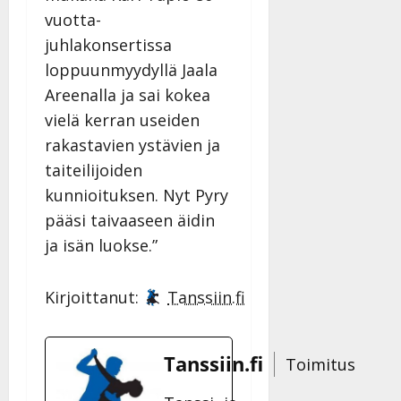
Päivitetty:
vuotta-
juhlakonsertissa
loppuunmyydyllä Jaala
Areenalla ja sai kokea
vielä kerran useiden
rakastavien ystävien ja
taiteilijoiden
kunnioituksen. Nyt Pyry
pääsi taivaaseen äidin
ja isän luokse.”
Kirjoittanut:
Tanssiin.fi
Tanssiin.fi
Toimitus