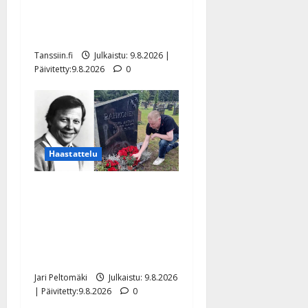
Tangokuningas Aki Samuli
meni naimisiin – hääkuva
julki
Tanssiin.fi
Julkaistu: 9.8.2026 |
Päivitetty:9.8.2026
0
Haastattelu
Esko Rahkonen olisi
täyttänyt 90 vuotta – Arto
Rahkonen kävi haudalla ja
kertoo iskelmälegendan
viimeisistä vuosista
Jari Peltomäki
Julkaistu: 9.8.2026
| Päivitetty:9.8.2026
0