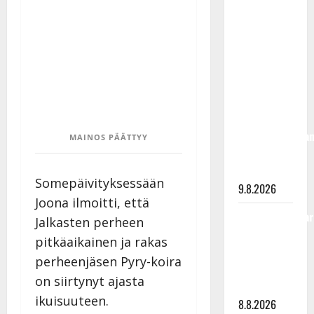
täyttänyt
90 vuotta –
Arto
Rahkonen
kävi
haudalla ja
kertoo
iskelmälegenda
MAINOS PÄÄTTYY
viimeisistä
vuosista
Somepäivityksessään
9.8.2026
Joona ilmoitti, että
Tangokuningatar
Jalkasten perheen
Raija
pitkäaikainen ja rakas
Mäntyniemi:
perheenjäsen Pyry-koira
matka
on siirtynyt ajasta
tyssäsi
ikuisuuteen.
8.8.2026