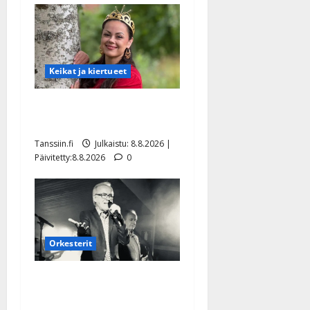
Keikat ja kiertueet
Tangokuningatar Raija
Mäntyniemi: matka tyssäsi
Tanssiin.fi
Julkaistu: 8.8.2026 |
Päivitetty:8.8.2026
0
Orkesterit
Matti Ruohonen viettää taas
synttäreitään täydessä