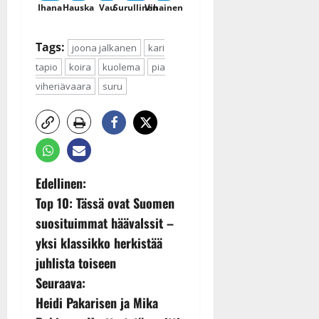
Ihana
Hauska
Vau
Surullinen
Vihainen
Tags:
joona jalkanen
kari
tapio
koira
kuolema
pia
viheriävaara
suru
P
Edellinen:
Top 10: Tässä ovat Suomen
o
suosituimmat häävalssit –
s
yksi klassikko herkistää
juhlista toiseen
t
Seuraava:
n
Heidi Pakarisen ja Mika