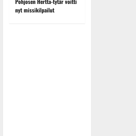
Pohjosen Hertta-tytär voitti
a
nyt missikilpailut
v
i
g
a
t
i
o
n