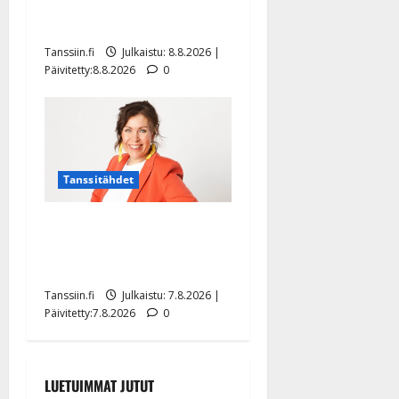
hiljaisuudessa – tämä on
tilanne nyt
Tanssiin.fi
Julkaistu: 8.8.2026 |
Päivitetty:8.8.2026
0
Tanssitähdet
TTK-tähti Anna Hanski
rakastaa tanssia – suru
tyttären syövästä painaa
Tanssiin.fi
Julkaistu: 7.8.2026 |
Päivitetty:7.8.2026
0
LUETUIMMAT JUTUT