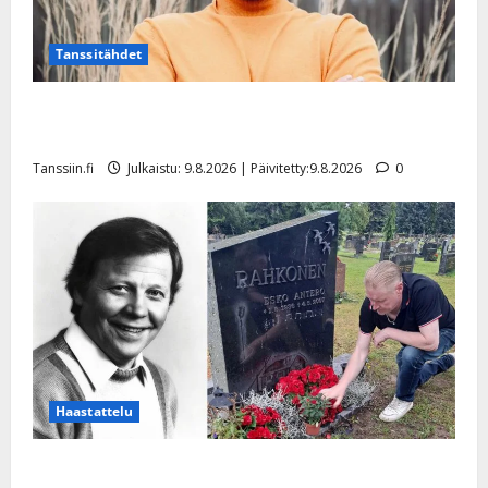
Tanssitähdet
Tangokuningas Aki Samuli meni naimisiin – hääkuva
julki
Tanssiin.fi
Julkaistu: 9.8.2026 | Päivitetty:9.8.2026
0
Haastattelu
Esko Rahkonen olisi täyttänyt 90 vuotta – Arto