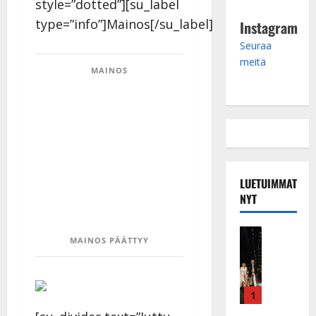
style=”dotted”][su_label
type=”info”]Mainos[/su_label]
Instagram
Seuraa
meitä
MAINOS
LUETUIMMAT
NYT
Musiikkiv
MAINOS PÄÄTTYY
H
u
i
k
1
e