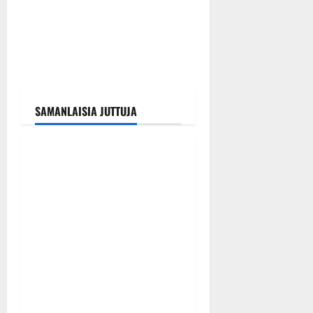
SAMANLAISIA JUTTUJA
Tanssitähdet
Tangokuningas Aki Samuli
meni naimisiin – hääkuva
julki
Tanssiin.fi
Julkaistu: 9.8.2026 |
Päivitetty:9.8.2026
0