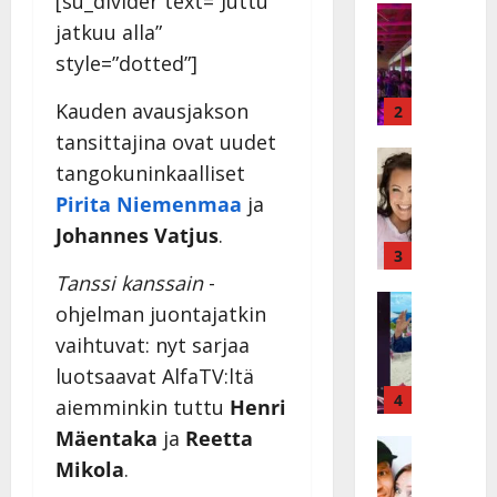
[su_divider text=”Juttu
a
Keikat ja 
jatkuu alla”
I
t
k
style=”dotted”]
h
ä
y
v
Kauden avausjakson
v
2
ä
ä
tansittajina ovat uudet
s
Tanssitäh
s
tangokuninkaalliset
H
a
t
Pirita Niemenmaa
ja
e
i
i
i
r
t
Johannes Vatjus
.
d
a
3
!
i
u
Tanssi kanssain
-
T
P
Tanssitäh
s
o
ohjelman juontajatkin
T
a
k
m
vaihtuvat: nyt sarjaa
ä
k
o
m
m
luotsaavat AlfaTV:ltä
a
h
i
ä
r
4
t
s
aiemminkin tuttu
Henri
I
i
a
a
Mäentaka
ja
Reetta
l
Haastatte
s
u
a
Mikola
.
H
e
e
s
t
u
V