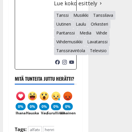
Lue koko esittely
Tanssi
Musiikki
Tanssilava
Uutinen
Laulu
Orkesteri
Paritanssi
Media
Viihde
Viihdemusiikki
Lavatanssi
Tanssiravintola
Televisio
MITÄ TUNTEITA JUTTU HERÄTTI?
0%
0%
0%
0%
0%
Ihana
Hauska
Vau
Surullinen
Vihainen
Tags:
alfatv
henri