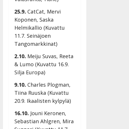
–
Päivitetty:
D
25.9.
CatCat, Mervi
a
Koponen, Saska
n
Helmikallio (Kuvattu
n
11.7. Seinäjoen
y
l
Tangomarkkinat)
l
e
2.10.
Meiju Suvas, Reeta
i
& Lumo (Kuvattu 16.9.
s
Silja Europa)
o
k
9.10.
Charles Plogman,
i
Tiina Ruuska (Kuvattu
i
t
20.9. Ikaalisten kylpylä)
o
s
16.10.
Jouni Keronen,
Tanssiin.fi
Sebastian Ahlgren, Mira