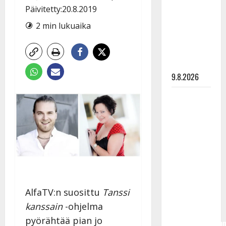
Tangokuningas
Päivitetty:20.8.2019
Aki Samuli
2 min lukuaika
meni
naimisiin –
hääkuva
julki
9.8.2026
Esko
Rahkonen
olisi
täyttänyt
90 vuotta –
Arto
Rahkonen
kävi
AlfaTV:n suosittu
Tanssi
haudalla ja
kanssain
-ohjelma
kertoo
pyörähtää pian jo
iskelmälegenda