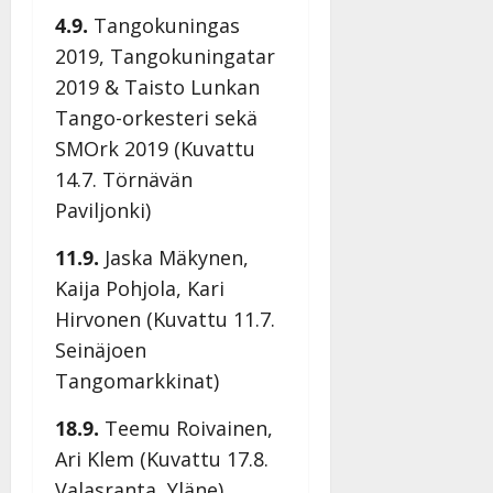
h
o
a
s
v
4.9.
Tangokuningas
l
i
s
a
Tanssiin.fi
i
t
2019, Tangokuningatar
ä
-
v
u
Julkaistu:
j
2019 & Taisto Lunkan
Tanssiin.fi
a
l
21.8.2025
a
Tango-orkesteri sekä
t
e
|
v
Julkaistu:
p
SMOrk 2019 (Kuvattu
Päivitetty:
K
22.8.2025
i
i
a
|
14.7. Törnävän
d
a
t
Päivitetty:
e
Paviljonki)
n
r
o
t
i
k
11.9.
Jaska Mäkynen,
i
…
o
Kaija Pohjola, Kari
n
”
o
a
Hirvonen (Kuvattu 11.7.
s
Tanssiin.fi
h
Seinäjoen
t
ä
Julkaistu:
e
Tangomarkkinat)
i
20.8.2025
Tanssiin.fi
t
|
18.9.
Teemu Roivainen,
Päivitetty:
ä
Julkaistu:
Ari Klem (Kuvattu 17.8.
ä
17.8.2025
n
Valasranta, Yläne)
|