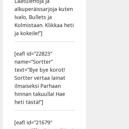
Laatuleffoja ja
alkuperäissarjoja kuten
Ivalo, Bullets ja
Kolmistaan. Klikkaa heti
ja kokeile!”]
[eafl id=”22823″
name=”Sortter”
text=”Bye bye korot!
Sortter vertaa lainat
ilmaiseksi Parhaan
hinnan takuulla! Hae
heti tästä!”]
[eafl id=”21679″