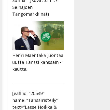
Sunnari (Kuvattu 11.7.
Julkaistu:
Seinäjoen
27.4.2025
|
Tangomarkkinat)
Päivitetty:
Henri Mäentaka juontaa
uutta Tanssi kanssain -
kautta.
[eafl id=”20549″
name=”Tanssiristeily”
text=”Lasse Hoikka &