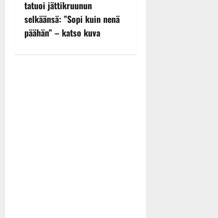
a
tatuoi jättikruunun
v
selkäänsä: ”Sopi kuin nenä
päähän” – katso kuva
i
g
a
t
i
o
n