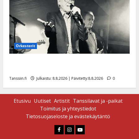
Orkesterit
Matti Ruohonen viettää taas synttäreitään täydessä
hiljaisuudessa – tämä on tilanne nyt
Tanssiin.fi
Julkaistu: 8.8.2026 | Päivitetty:8.8.2026
0
Etusivu
Uutiset
Artistit
Tanssilavat ja -paikat
Toimitus ja yhteystiedot
Tietosuojaseloste ja evästekäytäntö
Faceboook
Instagram
Youtube