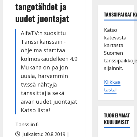
tangotähdet ja
TANSSIPAIKAT K
uudet juontajat
Katso
AlfaTV:n suosittu
kätevästä
Tanssi kanssain -
kartasta
ohjelma starttaa
Suomen
kolmoskaudelleen 4.9.
tanssipaikkoj
Mukana on paljon
sijainnit.
uusia, harvemmin
Klikkaa
tv:ssä nähtyjä
tästä!
tanssittajia sekä
aivan uudet juontajat.
Katso lista!
TUOREIMMAT
KUULUMISET
Tanssiin.fi
Julkaistu: 20.8.2019 |