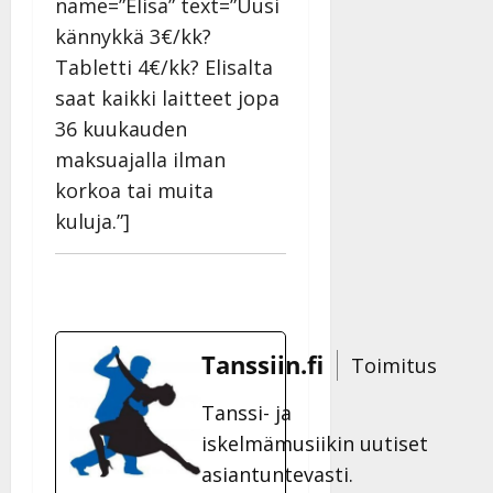
name=”Elisa” text=”Uusi
kännykkä 3€/kk?
Tabletti 4€/kk? Elisalta
saat kaikki laitteet jopa
36 kuukauden
maksuajalla ilman
korkoa tai muita
kuluja.”]
Tanssiin.fi
Toimitus
Tanssi- ja
iskelmämusiikin uutiset
asiantuntevasti.