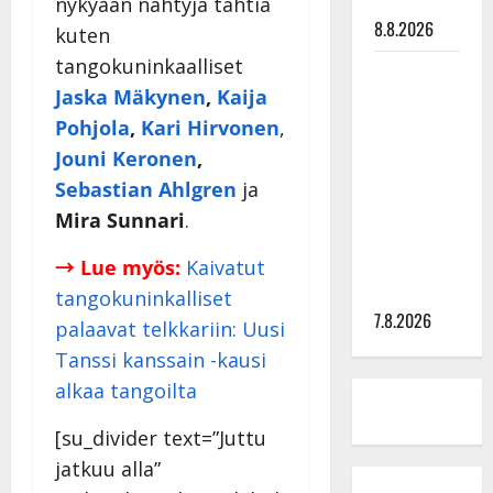
tilanne nyt
nykyään nähtyjä tähtiä
8.8.2026
kuten
tangokuninkaalliset
TTK-tähti
Jaska Mäkynen
,
Kaija
Anna
Pohjola
,
Kari Hirvonen
,
Hanski
rakastaa
Jouni Keronen
,
tanssia –
Sebastian Ahlgren
ja
suru
Mira Sunnari
.
tyttären
syövästä
→ Lue myös:
Kaivatut
painaa
tangokuninkalliset
7.8.2026
palaavat telkkariin: Uusi
Tanssi kanssain -kausi
alkaa tangoilta
[su_divider text=”Juttu
jatkuu alla”