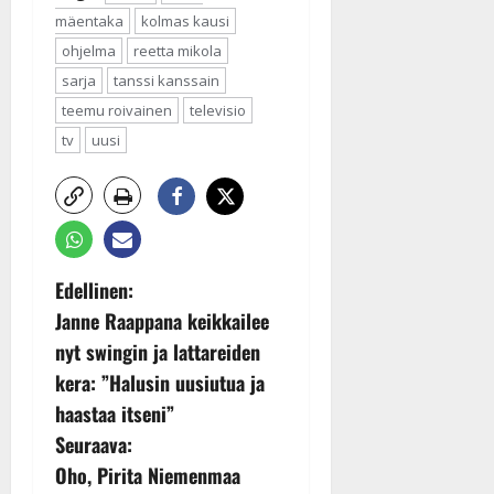
mäentaka
kolmas kausi
ohjelma
reetta mikola
sarja
tanssi kanssain
teemu roivainen
televisio
tv
uusi
P
Edellinen:
Janne Raappana keikkailee
o
nyt swingin ja lattareiden
s
kera: ”Halusin uusiutua ja
t
haastaa itseni”
Seuraava:
n
Oho, Pirita Niemenmaa