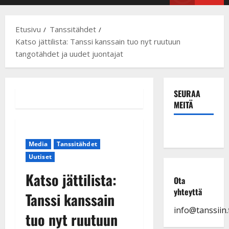
Menu
Etusivu
Tanssitähdet
Katso jättilista: Tanssi kanssain tuo nyt ruutuun
tangotähdet ja uudet juontajat
SEURAA
MEITÄ
Media
Tanssitähdet
Uutiset
Katso jättilista:
Ota
yhteyttä
Tanssi kanssain
info@tanssiin.f
tuo nyt ruutuun