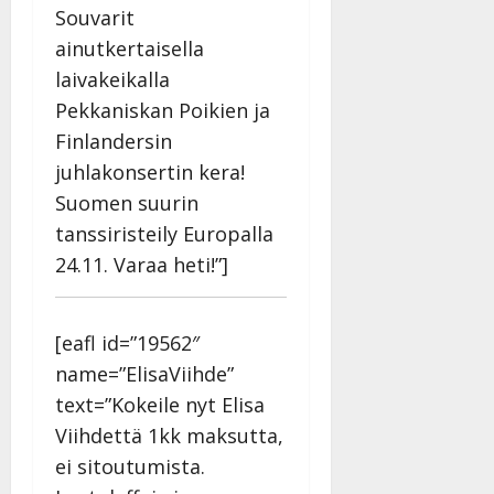
Souvarit
ainutkertaisella
laivakeikalla
Pekkaniskan Poikien ja
Finlandersin
juhlakonsertin kera!
Suomen suurin
tanssiristeily Europalla
24.11. Varaa heti!”]
[eafl id=”19562″
name=”ElisaViihde”
text=”Kokeile nyt Elisa
Viihdettä 1kk maksutta,
ei sitoutumista.