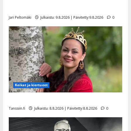
Rahkonen kävi haudalla ja kertoo iskelmälegendan
viimeisistä vuosista
Jari Peltomäki
Julkaistu: 9.8.2026 | Päivitetty:9.8.2026
0
Keikat ja kiertueet
Tangokuningatar Raija Mäntyniemi: matka tyssäsi
Tanssiin.fi
Julkaistu: 8.8.2026 | Päivitetty:8.8.2026
0