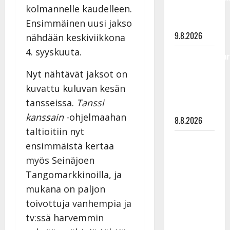
kolmannelle kaudelleen.
viimeisistä
vuosista
Ensimmäinen uusi jakso
9.8.2026
nähdään keskiviikkona
4. syyskuuta.
Tangokuningatar
Raija
Nyt nähtävät jaksot on
Mäntyniemi:
kuvattu kuluvan kesän
matka
tansseissa.
Tanssi
tyssäsi
kanssain
-ohjelmaahan
8.8.2026
taltioitiin nyt
Matti
ensimmäistä kertaa
Ruohonen
myös Seinäjoen
viettää taas
Tangomarkkinoilla, ja
synttäreitään
mukana on paljon
täydessä
toivottuja vanhempia ja
hiljaisuudessa
tv:ssä harvemmin
– tämä on