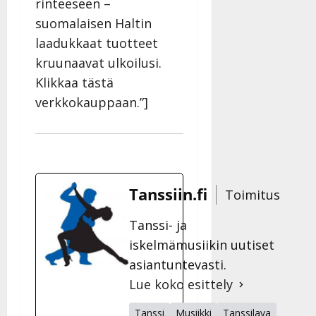
rinteeseen –
Julkaistu:
27.4.2025
suomalaisen Haltin
|
laadukkaat tuotteet
Päivitetty:
kruunaavat ulkoilusi.
Klikkaa tästä
verkkokauppaan.”]
Tanssiin.fi
Toimitus
Tanssi- ja
iskelmämusiikin uutiset
asiantuntevasti.
Lue koko esittely
Tanssi
Musiikki
Tanssilava