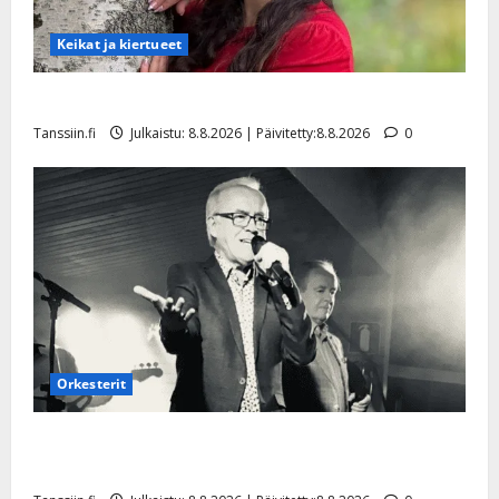
Keikat ja kiertueet
Tangokuningatar Raija Mäntyniemi: matka tyssäsi
Tanssiin.fi
Julkaistu: 8.8.2026 | Päivitetty:8.8.2026
0
Orkesterit
Matti Ruohonen viettää taas synttäreitään täydessä
hiljaisuudessa – tämä on tilanne nyt