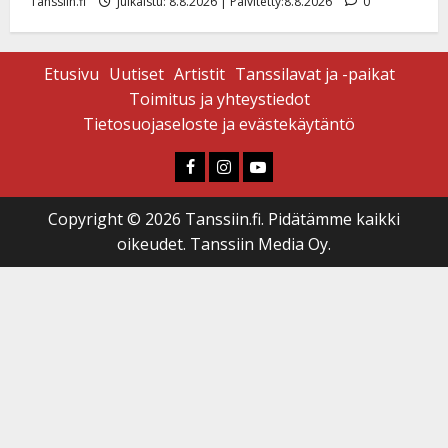
Tanssiin.fi
Julkaistu: 8.8.2026 | Päivitetty:8.8.2026
0
Etusivu
Uutiset
Artistit
Tanssilavat ja -paikat
Toimitus ja yhteystiedot
Tietosuojaseloste ja evästekäytäntö
Faceboook
Instagram
Youtube
Copyright © 2026 Tanssiin.fi. Pidätämme kaikki
oikeudet. Tanssiin Media Oy.