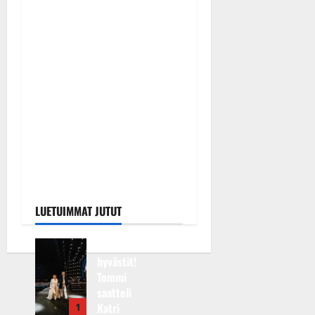
Keikat ja kiertueet
Maikilta pysäyttävä
ulostulo: ”Elämä toi eteeni
sellaisen yllätyksen…”
Tanssiin.fi
Julkaistu: 7.8.2026 |
Päivitetty:7.8.2026
0
LUETUIMMAT JUTUT
Huikeat
hyvästit!
Tommi
saatteli
Katri
1