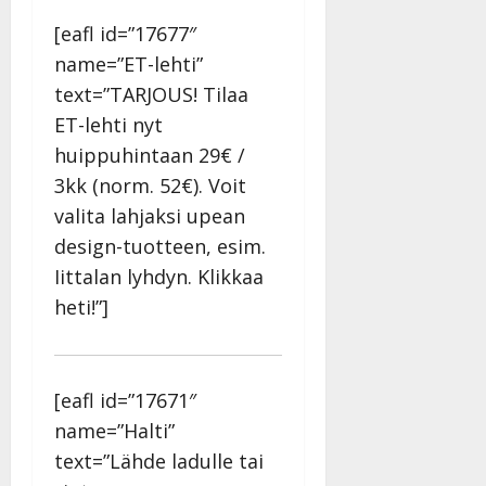
–
Päivitetty:
[eafl id=”17677″
D
name=”ET-lehti”
a
n
text=”TARJOUS! Tilaa
n
ET-lehti nyt
y
huippuhintaan 29€ /
l
3kk (norm. 52€). Voit
l
e
valita lahjaksi upean
i
design-tuotteen, esim.
s
Iittalan lyhdyn. Klikkaa
o
k
heti!”]
i
i
t
[eafl id=”17671″
o
s
name=”Halti”
Tanssiin.fi
text=”Lähde ladulle tai