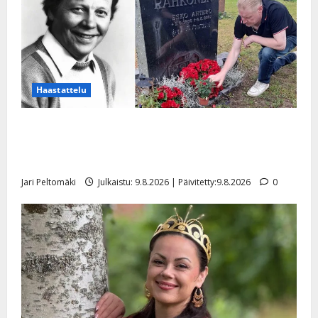
Haastattelu
Esko Rahkonen olisi täyttänyt 90 vuotta – Arto
Rahkonen kävi haudalla ja kertoo iskelmälegendan
viimeisistä vuosista
Jari Peltomäki
Julkaistu: 9.8.2026 | Päivitetty:9.8.2026
0