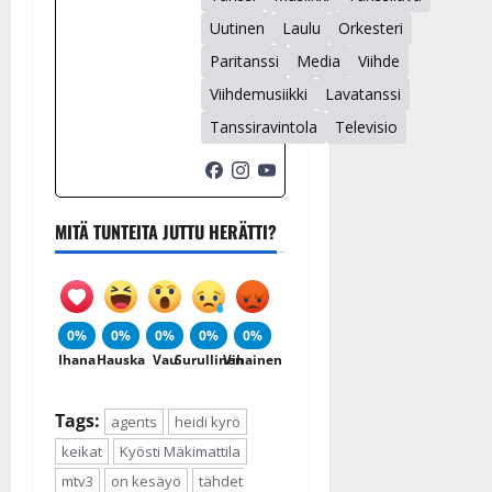
Uutinen
Laulu
Orkesteri
Paritanssi
Media
Viihde
Viihdemusiikki
Lavatanssi
Tanssiravintola
Televisio
MITÄ TUNTEITA JUTTU HERÄTTI?
0%
0%
0%
0%
0%
Ihana
Hauska
Vau
Surullinen
Vihainen
Tags:
agents
heidi kyrö
keikat
Kyösti Mäkimattila
mtv3
on kesäyö
tähdet