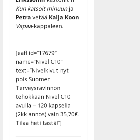
h
o
a
s
v
l
Kun katsoit minuun
ja
i
s
a
Tanssiin.fi
i
t
ä
Petra
vetää
Kaija Koon
-
v
u
Julkaistu:
j
Tanssiin.fi
Vapaa
-kappaleen.
a
l
21.8.2025
a
t
e
|
v
Julkaistu:
p
Päivitetty:
K
22.8.2025
i
i
a
|
d
[eafl id=”17679″
a
t
Päivitetty:
e
name=”Nivel C10″
n
r
o
t
text=”Nivelkivut nyt
i
k
i
…
pois Suomen
o
n
”
o
Terveysravinnon
a
s
Tanssiin.fi
tehokkaan Nivel C10
h
t
ä
avulla – 120 kapselia
Julkaistu:
e
i
20.8.2025
(2kk annos) vain 35,70€.
Tanssiin.fi
t
|
Tilaa heti tästä!”]
Päivitetty:
ä
Julkaistu:
ä
17.8.2025
n
|