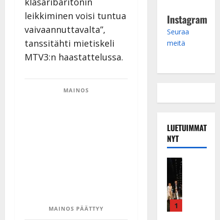
klasaribaritonin
leikkiminen voisi tuntua
Instagram
vaivaannuttavalta”,
Seuraa
tanssitähti mietiskeli
meitä
MTV3:n haastattelussa.
MAINOS
LUETUIMMAT
NYT
Musiikkiv
H
u
i
k
1
MAINOS PÄÄTTYY
e