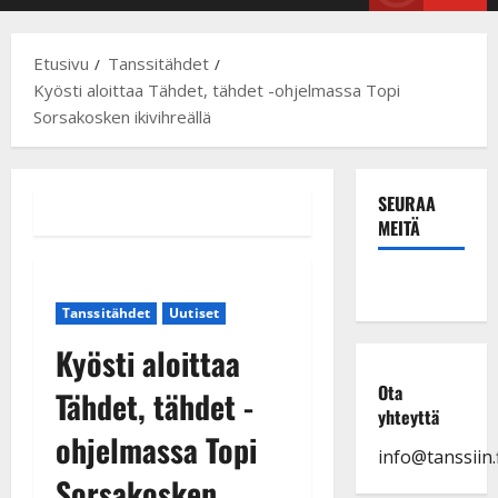
Menu
Etusivu
Tanssitähdet
Kyösti aloittaa Tähdet, tähdet -ohjelmassa Topi
Sorsakosken ikivihreällä
SEURAA
MEITÄ
Tanssitähdet
Uutiset
Kyösti aloittaa
Ota
Tähdet, tähdet -
yhteyttä
ohjelmassa Topi
info@tanssiin.f
Sorsakosken