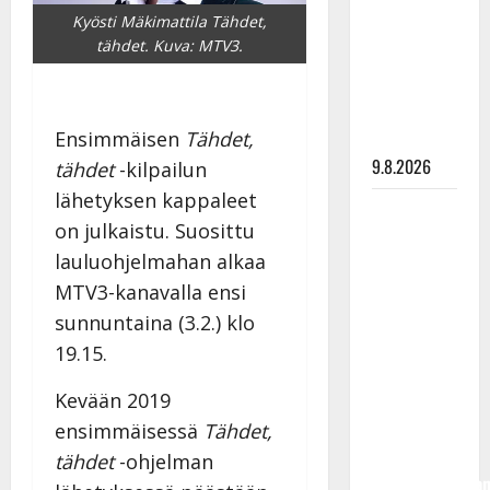
Tangokuningas
Kyösti Mäkimattila Tähdet,
Aki Samuli
tähdet. Kuva: MTV3.
meni
naimisiin –
hääkuva
Ensimmäisen
Tähdet,
julki
9.8.2026
tähdet
-kilpailun
lähetyksen kappaleet
Esko
on julkaistu. Suosittu
Rahkonen
lauluohjelmahan alkaa
olisi
MTV3-kanavalla ensi
täyttänyt
90 vuotta –
sunnuntaina (3.2.) klo
Arto
19.15.
Rahkonen
Kevään 2019
kävi
haudalla ja
ensimmäisessä
Tähdet,
kertoo
tähdet
-ohjelman
iskelmälegenda