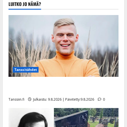
Tanssiin.fi
LUITKO JO NÄMÄ?
Julkaistu:
20.8.2025 |
Päivitetty:22.8.2025
Tanssitähdet
Tangokuningas Aki Samuli meni naimisiin – hääkuva
julki
Tanssiin.fi
Julkaistu: 9.8.2026 | Päivitetty:9.8.2026
0