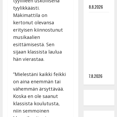
tilanne nyt
tyylilleen uskollisena
8.8.2026
tyylikkäästi.
Mäkimattila on
TTK-tähti
kertonut olevansa
Anna
erityisen kiinnostunut
Hanski
rakastaa
musikaalien
tanssia –
esittämisestä. Sen
suru
sijaan klassista laulua
tyttären
hän vierastaa.
syövästä
painaa
”Mielestäni kaikki feikki
7.8.2026
on aina enemmän tai
vähemmän ärsyttävää.
Koska en ole saanut
klassista koulutusta,
niin semmoinen