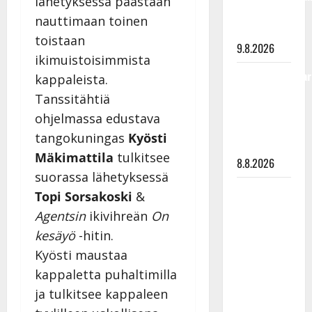
lähetyksessä päästään
viimeisistä
nauttimaan toinen
vuosista
toistaan
9.8.2026
ikimuistoisimmista
Tangokuningatar
kappaleista.
Raija
Tanssitähtiä
Mäntyniemi:
ohjelmassa edustava
matka
tangokuningas
Kyösti
tyssäsi
Mäkimattila
tulkitsee
8.8.2026
suorassa lähetyksessä
Matti
Topi Sorsakoski
&
Ruohonen
Agentsin
ikivihreän
On
viettää taas
kesäyö
-hitin.
synttäreitään
Kyösti maustaa
täydessä
kappaletta puhaltimilla
hiljaisuudessa
ja tulkitsee kappaleen
– tämä on