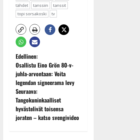
tähdet
tanssiin
tanssit
topi sorsakoski
tv
P
Edellinen:
Osallistu Eino Grön 80-v-
o
juhla-arvontaan: Voita
s
legendan signeerama levy
t
Seuraava:
Tangokuninkaalliset
n
hyvästelivät toisensa
a
joraten – katso svengivideo
v
i