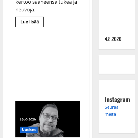
Saija
kertoo saaneensa tukea ja
Tuupanen ei
neuvoja.
toivu –
Lue
Lue lisää
lääkäri:
lisää
aiheesta
”Vaakatasoon”
Kuva
4.8.2026
julki:
Kari
Hirvonen
juhli
Topi
Sorsakosken
kanssa
Instagram
Seuraa
meitä
Uutiset