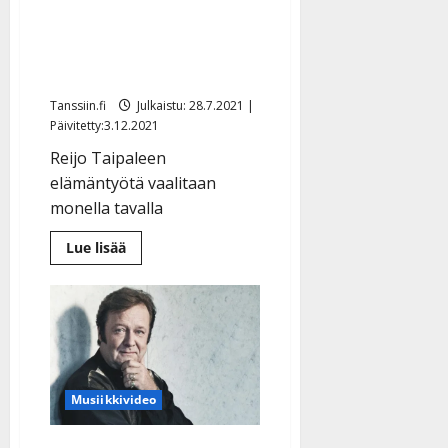
Muistotanssit
Myllylammen lavalla
Miehikkälässä
Tanssiin.fi
Julkaistu: 28.7.2021 |
Päivitetty:3.12.2021
Reijo Taipaleen
elämäntyötä vaalitaan
monella tavalla
Lue
Lue lisää
lisää
aiheesta
Reijo
Taipaleen
Muistotanssit
Myllylammen
lavalla
Miehikkälässä
Musiikkivideo