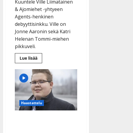
Kuuntele Ville Liimatainen
& Ajomiehet -yhtyeen
Agents-henkinen
debyyttisinkku. Ville on
Jonne Aaronin sekä Katri
Helenan Tommi-miehen
pikkuveli.
Lue
Lue lisää
lisää
aiheesta
Katri
Helenan
kehuma
Ville
Liimatainen
on
kuin
Topi
Haastattelu
Sorsakoski
–
julkkisveljet
tukena
VIDEO Henri Jokinen, 15,
selätti ujouden ja hurmaa