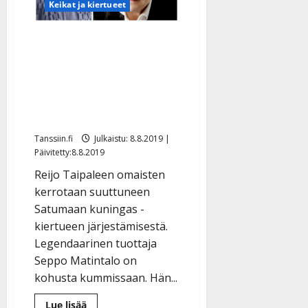
Keikat ja kiertueet
Sorsakoski
ei
ehtinyt
laulaa
Nyt puhuu kohutun Reijo
–
kuuntele
Taipale -kiertueen
Kyöstin
sanoitus
tuottaja: ”Haluan vain
tehdä kunniaa
ystävälleni”
Tanssiin.fi
Julkaistu: 8.8.2019 |
Päivitetty:8.8.2019
Reijo Taipaleen omaisten
kerrotaan suuttuneen
Satumaan kuningas -
kiertueen järjestämisestä.
Legendaarinen tuottaja
Seppo Matintalo on
kohusta kummissaan. Hän...
Lue
Lue lisää