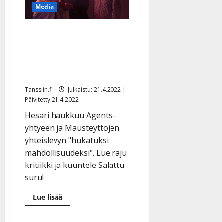
syöpään
Media
kuolleen
legendan
muistoa
kunnioitetaan
Täystyrmäys Agentsien
Kermankoskella
uudelle yhteistyölle – HS:
”Vaikea kuunnella
irvistelemättä”
Tanssiin.fi
Julkaistu: 21.4.2022 |
Päivitetty:21.4.2022
Hesari haukkuu Agents-
yhtyeen ja Mausteyttöjen
yhteislevyn "hukatuksi
mahdollisuudeksi". Lue raju
kritiikki ja kuuntele Salattu
suru!
Lue
Lue lisää
lisää
aiheesta
Täystyrmäys