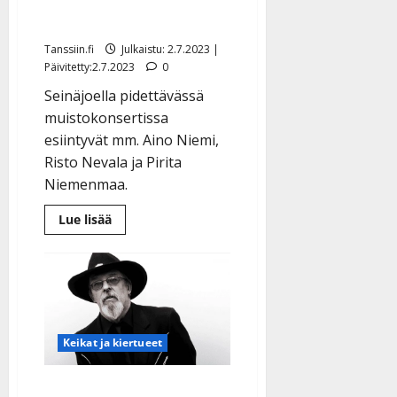
klassikkolevyn hiteistä
Tanssiin.fi
Julkaistu: 2.7.2023 |
Päivitetty:2.7.2023
0
Seinäjoella pidettävässä
muistokonsertissa
esiintyvät mm. Aino Niemi,
Risto Nevala ja Pirita
Niemenmaa.
Lue
Lue lisää
lisää
aiheesta
Tangotähdet
kunnioittavat
Topi
Sorsakoskea
–
erikoiskonsertti
klassikkolevyn
hiteistä
Keikat ja kiertueet
Topi Sorsakoski täyttäisi