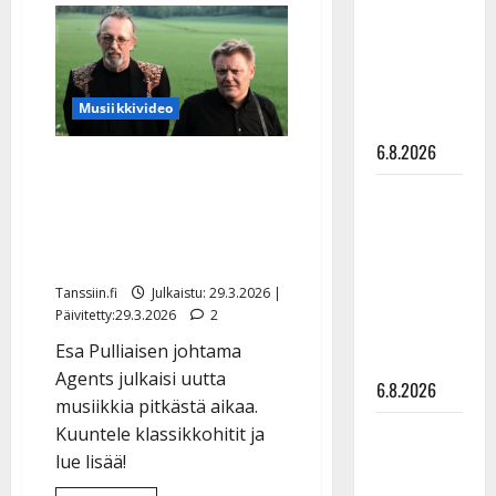
julkkikset
Pulliaisen
kuolinilmoitus
julki: Anna
julki
–
Hanski
muistovärssynä
Agents-
liitää tv-
hitti
Musiikkivideo
parketilla
6.8.2026
Agents julkaisi
muistolevyn Topi
Sopiiko
Edith Piaf
Sorsakosken muistolle –
tanssilavalle?
näin fanit reagoivat
Pirttijoki
Tanssiin.fi
Julkaistu: 29.3.2026 |
näyttää
Päivitetty:29.3.2026
2
mallia –
Esa Pulliaisen johtama
video
Agents julkaisi uutta
6.8.2026
musiikkia pitkästä aikaa.
Leif
Kuuntele klassikkohitit ja
Lindeman
lue lisää!
levytti: