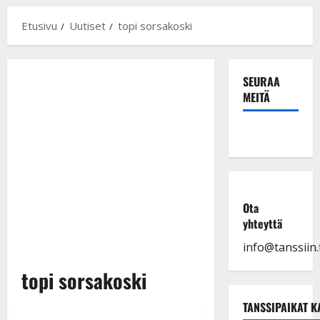
Etusivu
Uutiset
topi sorsakoski
SEURAA
MEITÄ
Ota
yhteyttä
info@tanssiin.f
topi sorsakoski
TANSSIPAIKAT K