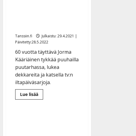
Jorma Kääriäinen täyttää
60 – nauttii nyt elämän
pienistä iloista: ”Saan
tehdä, mitä tykkään”
Tanssiin.fi
Julkaistu: 29.4.2021 |
Päivitetty:28.5.2022
60 vuotta täyttävä Jorma
Kääriäinen tykkää puuhailla
puutarhassa, lukea
dekkareita ja katsella tv:n
iltapäiväsarjoja.
Lue
Lue lisää
lisää
aiheesta
Jorma
Kääriäinen
täyttää
60
–
nauttii
nyt