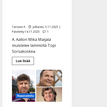
A. Aallon kitaristi
l
muistelee, kuinka Topi
e
i
Sorsakoski teki erikoisen
s
kouraisun
o
k
Tanssiin.fi
Julkaistu: 5.11.2025 |
Päivitetty:14.11.2025
1
i
i
A. Aallon Mika Maijala
t
muistelee lämmöllä Topi
o
Sorsakoskea.
s
Tanssiin.fi
Lue
Lue lisää
lisää
aiheesta
Julkaistu:
A.
Aallon
27.4.2025
kitaristi
|
muistelee,
kuinka
Päivitetty:
Topi
Sorsakoski
teki
Haastattelu
erikoisen
kouraisun