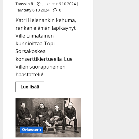
Tanssiin.fi
Julkaistu: 6.10.2024 |
Päivitetty:6.10.2024
0
Katri Helenankin kehuma,
rankan elämän läpikäynyt
Ville Liimatainen
kunnioittaa Topi
Sorsakoskea
konserttikiertueella. Lue
Villen suorapuheinen
haastattelu!
Lue
Lue lisää
lisää
aiheesta
Ville
Liimatainen
haaveilee
rakkaudesta
ja
nauttii
raittiudesta:
Orkesterit
”Jouduin
käymään
kovemman