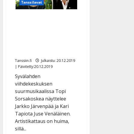
Tanssilavat
ja
hurmaa
tangobassollaan:
”Tähtään
Tommi Soidinmäki astuu
tangokuninkaaksi”
Reijo Taipaleen
saappaisiin: ”Suuri
kunnia” – maailman ensi-
ilta elokuussa
Tanssiin.fi
Julkaistu: 20.12.2019
| Päivitetty:20.12.2019
Syvälahden
viihdekeskuksen
suurmusikaalissa Topi
Sorsakoskea näyttelee
Jarkko Järvenpää ja Kari
Tapiota Juse Venäläinen.
Artistikattaus on huima,
sillä...