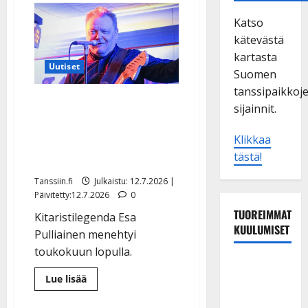
Katso
kätevästä
kartasta
Uutiset
Suomen
tanssipaikkoj
Esa Pulliaisen
sijainnit.
kuolinilmoitus julki –
muistovärssynä Agents-
Klikkaa
tästä!
hitti
Tanssiin.fi
Julkaistu: 12.7.2026 |
Päivitetty:12.7.2026
0
TUOREIMMAT
Kitaristilegenda Esa
KUULUMISET
Pulliainen menehtyi
toukokuun lopulla.
Tanssii
Lue
Lue lisää
tähtien
lisää
aiheesta
kanssa -
Esa