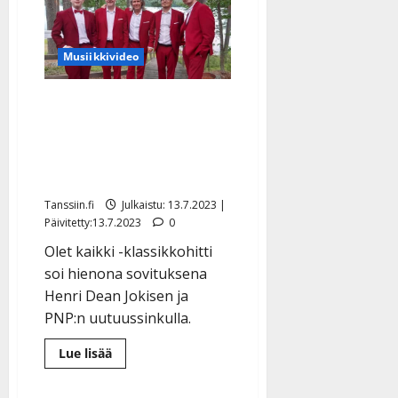
ennätys:
raumalaisyhtye
veti
Sorsakoskea
29
Musiikkivideo
keikalla
kahdessa
päivässä
Kuulijat haltioissaan:
Henri Jokinen & PNP
versioivat komeasti Topi
Sorsakoskea
Tanssiin.fi
Julkaistu: 13.7.2023 |
Päivitetty:13.7.2023
0
Olet kaikki -klassikkohitti
soi hienona sovituksena
Henri Dean Jokisen ja
PNP:n uutuussinkulla.
Lue
Lue lisää
lisää
aiheesta
Kuulijat