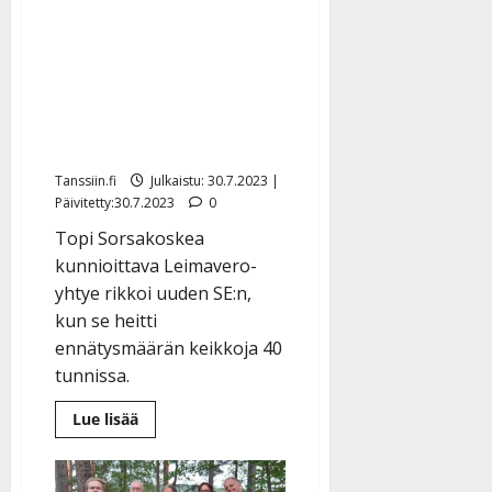
reitin”
Pähkähullu Suomen
ennätys: raumalaisyhtye
veti Sorsakoskea 29
keikalla kahdessa
päivässä
Tanssiin.fi
Julkaistu: 30.7.2023 |
Päivitetty:30.7.2023
0
Topi Sorsakoskea
kunnioittava Leimavero-
yhtye rikkoi uuden SE:n,
kun se heitti
ennätysmäärän keikkoja 40
tunnissa.
Lue
Lue lisää
lisää
aiheesta
Pähkähullu
Suomen