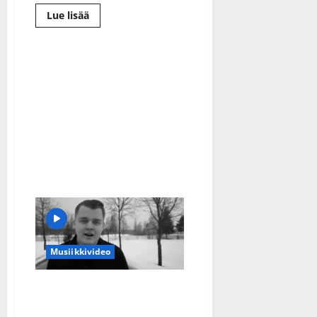
Lue
Lue lisää
lisää
aiheesta
Tommi
Soidinmäki
astuu
Reijo
Taipaleen
saappaisiin:
”Suuri
kunnia”
–
maailman
ensi-
ilta
elokuussa
Musiikkivideo
Aukusti Koiviston uutuus
on kappale jota Topi