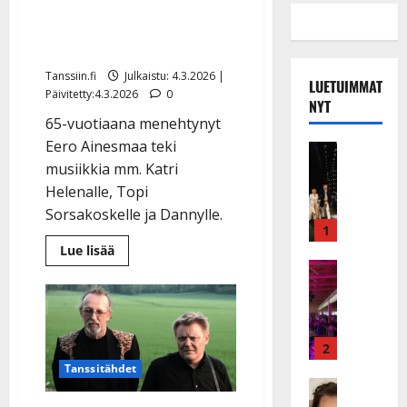
Säveltäjä ja sanoittaja
Eero Ainesmaa on kuollut
Tanssiin.fi
Julkaistu: 4.3.2026 |
LUETUIMMAT
Päivitetty:4.3.2026
0
NYT
65-vuotiaana menehtynyt
Eero Ainesmaa teki
Musiikkiv
H
musiikkia mm. Katri
u
Helenalle, Topi
i
Sorsakoskelle ja Dannylle.
k
1
e
Lue
Lue lisää
lisää
a
Keikat ja 
aiheesta
I
t
Säveltäjä
ja
k
h
sanoittaja
ä
Eero
y
Ainesmaa
v
v
2
on
kuollut
ä
ä
Tanssitähdet
s
Tanssitäh
s
H
a