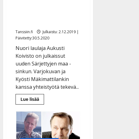
Sorsakoski ei ehtinyt
laulaa – kuuntele Kyöstin
sanoitus
Tanssiin.fi
Julkaistu: 2.12.2019 |
Päivitetty:30.5.2020
Nuori laulaja Aukusti
Koivisto on julkaissut
uuden Särjettyjen maa -
sinkun. Varjokuvan ja
Kyösti Mäkimattilankin
kanssa yhteistyötä tekevä...
Lue
Lue lisää
lisää
aiheesta
Aukusti
Koiviston
uutuus
on
kappale
jota
Topi