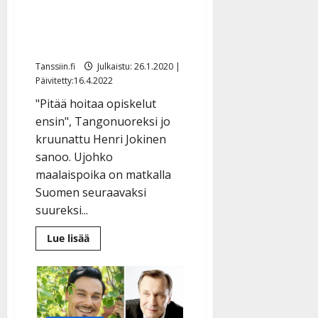
tangobassollaan:
”Tähtään
tangokuninkaaksi”
Tanssiin.fi
Julkaistu: 26.1.2020 |
Päivitetty:16.4.2022
"Pitää hoitaa opiskelut
ensin", Tangonuoreksi jo
kruunattu Henri Jokinen
sanoo. Ujohko
maalaispoika on matkalla
Suomen seuraavaksi
suureksi...
Lue
Lue lisää
lisää
aiheesta
VIDEO
Henri
Jokinen,
15,
selätti
ujouden