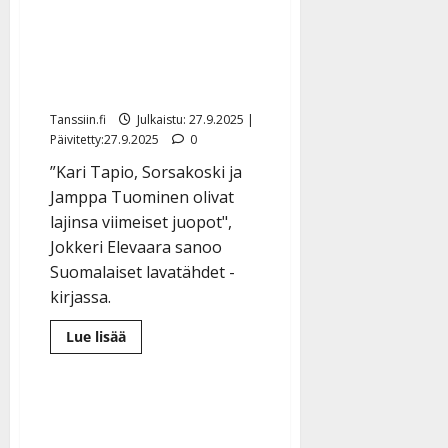
Jouko Elevaara paljastaa
kirjassa: ”Puolet
artisteista keikkaili
juovuksissa”
Tanssiin.fi
Julkaistu: 27.9.2025 |
Päivitetty:27.9.2025
0
”Kari Tapio, Sorsakoski ja
Jamppa Tuominen olivat
lajinsa viimeiset juopot",
Jokkeri Elevaara sanoo
Suomalaiset lavatähdet -
kirjassa.
Lue
Lue lisää
lisää
aiheesta
Jouko
Elevaara
paljastaa
kirjassa:
”Puolet
artisteista