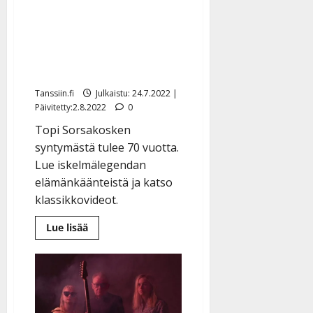
70 vuotta – syöpään
kuolleen legendan
muistoa kunnioitetaan
Kermankoskella
Tanssiin.fi
Julkaistu: 24.7.2022 |
Päivitetty:2.8.2022
0
Topi Sorsakosken
syntymästä tulee 70 vuotta.
Lue iskelmälegendan
elämänkäänteistä ja katso
klassikkovideot.
Lue
Lue lisää
lisää
aiheesta
Topi
Sorsakoski
täyttäisi
70
vuotta
–