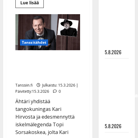
Lue
Lue lisää
”Kuvaa
lisää
aiheesta
osuvasti
Agents
julkaisi
uraani
muistolevyn
Topi
pikkupojasta
Sorsakosken
näihin
muistolle
–
Tanssitähdet
päiviin”
näin
fanit
5.8.2026
reagoivat
Kuva julki: Kari Hirvonen
Jukka
juhli Topi Sorsakosken
Hallikainen,
kanssa
50,
Tanssiin.fi
Julkaistu: 15.3.2026 |
liikuttuu
Päivitetty:15.3.2026
0
lapsenlapsistaan
Ähtäri yhdistää
– uusi laulu
tangokuningas Kari
koskettaa
Hirvosta ja edesmennyttä
syvältä
iskelmälegenda Topi
5.8.2026
Sorsakoskea, jolta Kari