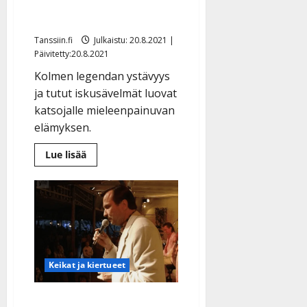
laulunäytelmä Syvälahden
lavalla Kangasniemellä
Tanssiin.fi
Julkaistu: 20.8.2021 |
Päivitetty:20.8.2021
Kolmen legendan ystävyys
ja tutut iskusävelmät luovat
katsojalle mieleenpainuvan
elämyksen.
Lue
Lue lisää
lisää
aiheesta
Kulkukoirat
–
koskettava
ja
mukaansatempaava
laulunäytelmä
Syvälahden
lavalla
Kangasniemellä
Keikat ja kiertueet
Reijo Taipaleen