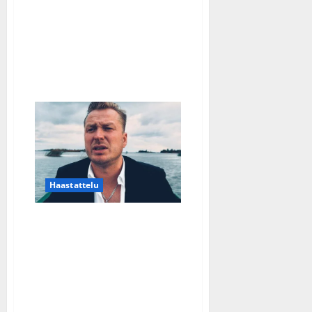
keikkaili
juovuksissa”
Haastattelu
Ville Liimatainen
haaveilee rakkaudesta ja
nauttii raittiudesta:
”Jouduin käymään
kovemman reitin”