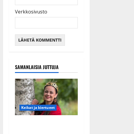
Verkkosivusto
SAMANLAISIA JUTTUJA
Keikat ja kiertueet
Tangokuningatar Raija
Mäntyniemi: matka tyssäsi