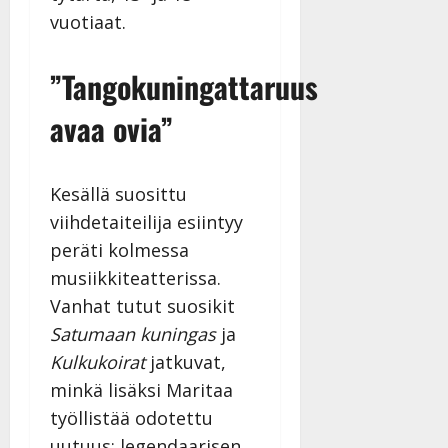
vuotiaat.
”Tangokuningattaruus
avaa ovia”
Kesällä suosittu
viihdetaiteilija esiintyy
peräti kolmessa
musiikkiteatterissa.
Vanhat tutut suosikit
Satumaan kuningas
ja
Kulkukoirat
jatkuvat,
minkä lisäksi Maritaa
työllistää odotettu
uutuus: legendaarisen