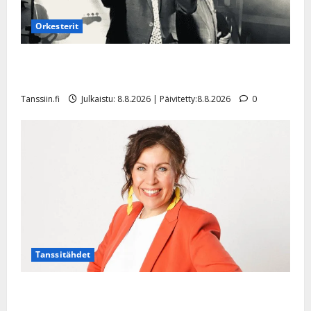
Orkesterit
Matti Ruohonen viettää taas synttäreitään täydessä
hiljaisuudessa – tämä on tilanne nyt
Tanssiin.fi
Julkaistu: 8.8.2026 | Päivitetty:8.8.2026
0
Tanssitähdet
TTK-tähti Anna Hanski rakastaa tanssia – suru
tyttären syövästä painaa