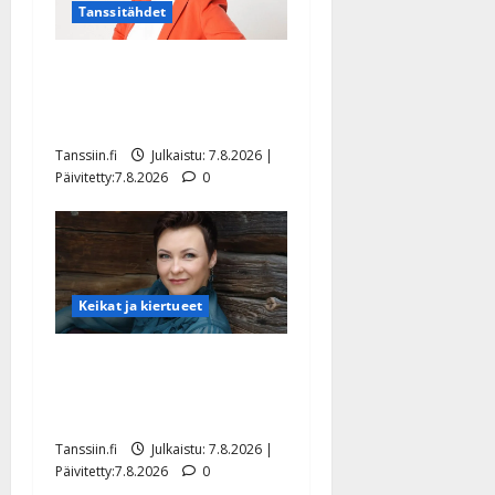
Tanssitähdet
TTK-tähti Anna Hanski
rakastaa tanssia – suru
tyttären syövästä painaa
Tanssiin.fi
Julkaistu: 7.8.2026 |
Päivitetty:7.8.2026
0
Keikat ja kiertueet
Maikilta pysäyttävä
ulostulo: ”Elämä toi eteeni
sellaisen yllätyksen…”
Tanssiin.fi
Julkaistu: 7.8.2026 |
Päivitetty:7.8.2026
0