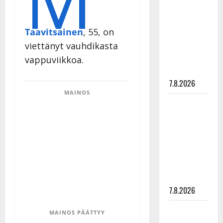
rakastaa
tanssia –
Taavitsainen
, 55, on
suru
tyttären
viettänyt vauhdikasta
syövästä
vappuviikkoa.
painaa
7.8.2026
MAINOS
Maikilta
pysäyttävä
ulostulo:
”Elämä toi
eteeni
sellaisen
yllätyksen…”
7.8.2026
Tanssii
MAINOS PÄÄTTYY
tähtien