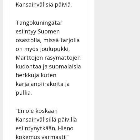
y
Kansainvälisiä päiviä.
l
l
Tangokuningatar
e
i
esiintyy Suomen
s
osastolla, missä tarjolla
o
on myös joulupukki,
k
Marttojen räsymattojen
i
i
kudontaa ja suomalaisia
t
herkkuja kuten
o
karjalanpiirakoita ja
s
pullia.
Tanssiin.fi
Julkaistu:
”En ole koskaan
27.4.2025
Kansainvälisillä päivillä
|
Päivitetty:
esiintynytkään. Hieno
kokemus varmasti!”