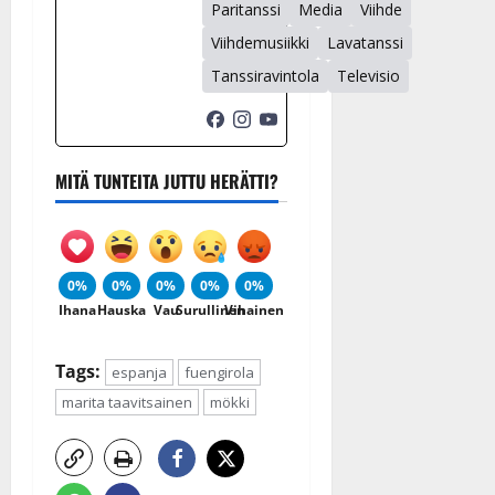
Paritanssi
Media
Viihde
Viihdemusiikki
Lavatanssi
Tanssiravintola
Televisio
MITÄ TUNTEITA JUTTU HERÄTTI?
0%
0%
0%
0%
0%
Ihana
Hauska
Vau
Surullinen
Vihainen
Tags:
espanja
fuengirola
marita taavitsainen
mökki