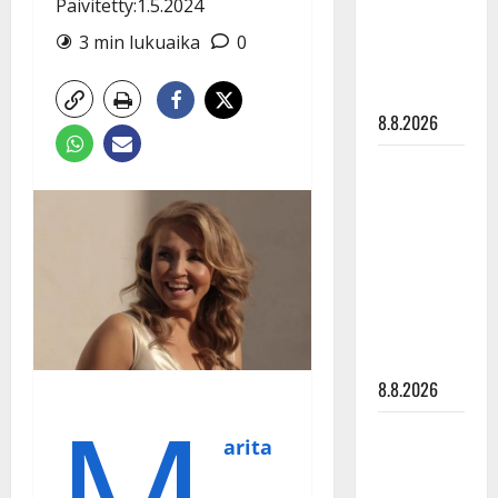
Päivitetty:1.5.2024
Raija
Mäntyniemi:
3 min lukuaika
0
matka
tyssäsi
8.8.2026
Matti
Ruohonen
viettää taas
synttäreitään
täydessä
hiljaisuudessa
– tämä on
tilanne nyt
8.8.2026
M
TTK-tähti
arita
Anna
Hanski