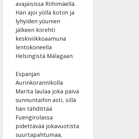
v
Julkaistu:
avajaisissa Riihimäellä.
p
Päivitetty:
K
22.8.2025
i
i
Hän ajoi yöllä kotiin ja
a
|
d
a
t
Päivitetty:
lyhyiden yöunien
e
n
r
o
jälkeen kiirehti
t
i
k
keskiviikkoaamuna
i
…
o
n
”
lentokoneella
o
a
s
Helsingistä Málagaan.
Tanssiin.fi
h
t
ä
Julkaistu:
e
i
Espanjan
20.8.2025
Tanssiin.fi
t
|
Aurinkorannikolla
Päivitetty:
ä
Julkaistu:
Marita laulaa joka päivä
ä
17.8.2025
sunnuntaihin asti, sillä
n
|
–
hän tähdittää
Päivitetty:
D
Fuengirolassa
a
pidettävää jokavuotista
n
suurtapahtumaa,
n