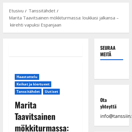
Etusivu
Tanssitähdet
Marita Taavitsainen mökkiturmassa: loukkasi jalkansa –
kiirehti vapuksi Espanjaan
SEURAA
MEITÄ
Haastattelu
Keikat ja kiertueet
Tanssitähdet
Uutiset
Ota
Marita
yhteyttä
Taavitsainen
info@tanssiin.f
mökkiturmassa: