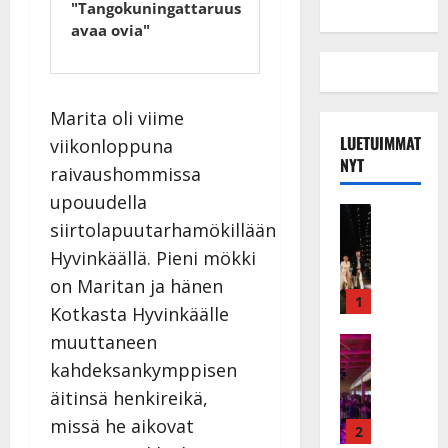
"Tangokuningattaruus
avaa ovia"
Marita oli viime
LUETUIMMAT
viikonloppuna
NYT
raivaushommissa
upouudella
Musiikkiv
siirtolapuutarhamökillään
H
u
Hyvinkäällä. Pieni mökki
i
on Maritan ja hänen
k
1
Kotkasta Hyvinkäälle
e
muuttaneen
a
Keikat ja 
I
t
kahdeksankymppisen
k
h
äitinsä henkireikä,
ä
y
missä he aikovat
v
v
2