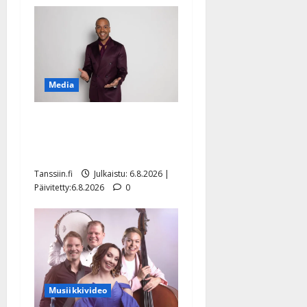
Media
Tanssii tähtien kanssa -
julkkikset julki: Anna
Hanski liitää tv-parketilla
Tanssiin.fi
Julkaistu: 6.8.2026 |
Päivitetty:6.8.2026
0
Musiikkivideo