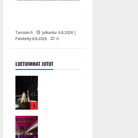
Sopiiko Edith Piaf
tanssilavalle? Pirttijoki
näyttää mallia – video
Tanssiin.fi
Julkaistu: 6.8.2026 |
Päivitetty:6.8.2026
0
LUETUIMMAT JUTUT
Huikeat
hyvästit!
Tommi
saatteli
Katri
1
Helenan
Ikävä
lavalta
sairauskohta
viimeisen
us: soittaja
kerran –