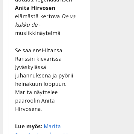
Anita Hirvosen
elämästä kertova
De va
kukku de
-
musiikkinäytelmä.
Se saa ensi-iltansa
Ränssin kievarissa
Jyväskylässä
juhannuksena ja pyörii
heinäkuun loppuun.
Marita näyttelee
pääroolin Anita
Hirvosena.
Lue myös:
Marita