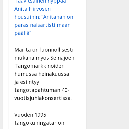
Taavitsainen hyppää
Anita Hirvosen
housuihin: ”Anitahan on
paras naisartisti maan
päällä”
Marita on luonnollisesti
mukana myös Seinäjoen
Tangomarkkinoiden
humussa heinäkuussa
ja esiintyy
tangotapahtuman 40-
vuotisjuhlakonsertissa.
Vuoden 1995
tangokuningatar on