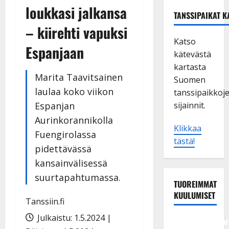
loukkasi jalkansa
TANSSIPAIKAT K
– kiirehti vapuksi
Katso
Espanjaan
kätevästä
kartasta
Marita Taavitsainen
Suomen
laulaa koko viikon
tanssipaikkoj
Espanjan
sijainnit.
Aurinkorannikolla
Klikkaa
Fuengirolassa
tästä!
pidettävässä
kansainvälisessä
suurtapahtumassa.
TUOREIMMAT
KUULUMISET
Tanssiin.fi
Julkaistu: 1.5.2024 |
Tangokuningatar