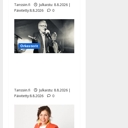
Tanssiin.fi
Julkaistu: 8.8.2026 |
Päivitetty:8.8.2026
0
Orkesterit
Matti Ruohonen viettää taas
synttäreitään täydessä
hiljaisuudessa – tämä on
tilanne nyt
Tanssiin.fi
Julkaistu: 8.8.2026 |
Päivitetty:8.8.2026
0