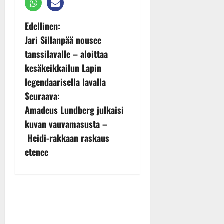
P
Edellinen:
Jari Sillanpää nousee
o
tanssilavalle – aloittaa
s
kesäkeikkailun Lapin
legendaarisella lavalla
t
Seuraava:
n
Amadeus Lundberg julkaisi
kuvan vauvamasusta –
a
Heidi-rakkaan raskaus
v
etenee
i
g
a