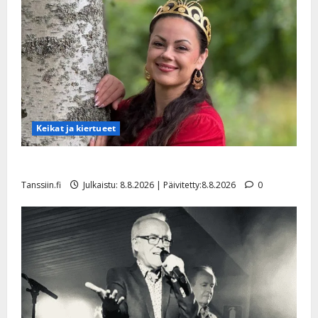
Keikat ja kiertueet
Tangokuningatar Raija Mäntyniemi: matka tyssäsi
Tanssiin.fi
Julkaistu: 8.8.2026 | Päivitetty:8.8.2026
0