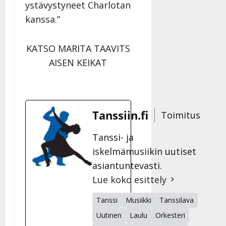
ystävystyneet Charlotan
kanssa.”
KATSO MARITA TAAVITS
AISEN KEIKAT
Tanssiin.fi
Toimitus
Tanssi- ja
iskelmämusiikin uutiset
asiantuntevasti.
Lue koko esittely
Tanssi
Musiikki
Tanssilava
Uutinen
Laulu
Orkesteri