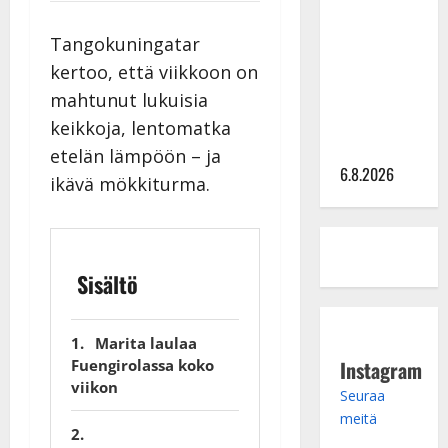
kanssa -
Tangokuningatar
julkkikset
kertoo, että viikkoon on
julki: Anna
Hanski
mahtunut lukuisia
liitää tv-
keikkoja, lentomatka
parketilla
etelän lämpöön – ja
6.8.2026
ikävä mökkiturma.
Sisältö
Marita laulaa
Instagram
Fuengirolassa koko
viikon
Seuraa
meitä