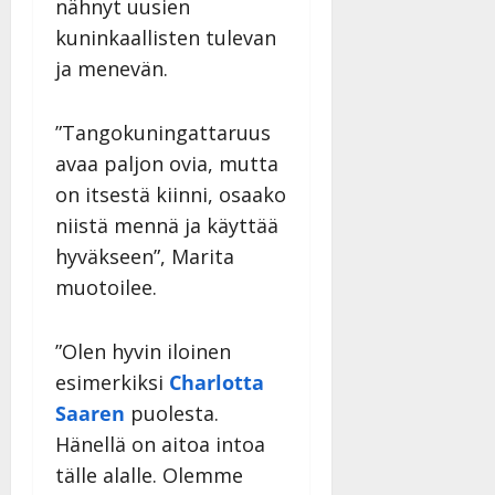
nähnyt uusien
kuninkaallisten tulevan
ja menevän.
”Tangokuningattaruus
avaa paljon ovia, mutta
on itsestä kiinni, osaako
niistä mennä ja käyttää
hyväkseen”, Marita
muotoilee.
”Olen hyvin iloinen
esimerkiksi
Charlotta
Saaren
puolesta.
Hänellä on aitoa intoa
tälle alalle. Olemme