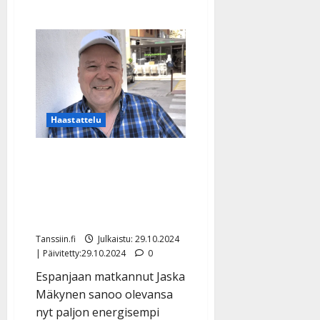
Haastattelu
Jaska Mäkynen peittosi
pelottavat
terveysvaivansa: ”Ihan
uusi elämä avautui”
Tanssiin.fi
Julkaistu: 29.10.2024
| Päivitetty:29.10.2024
0
Espanjaan matkannut Jaska
Mäkynen sanoo olevansa
nyt paljon energisempi