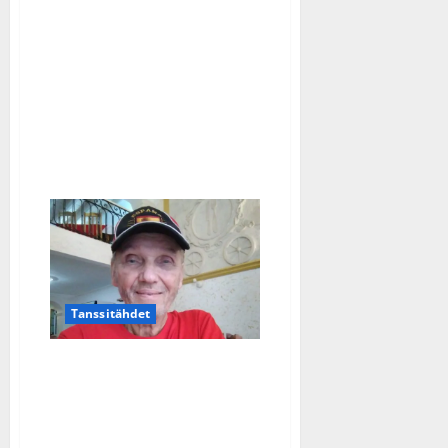
selvisi
TIS-
houkutuksista:
”Ollaan
vielä
yhdessä”
–
katso
lemmekäs
tanssivideo
Espanjasta
Tanssitähdet
Jorma Kalevi
koronajumissa Kanarialla
– pelkää lentää