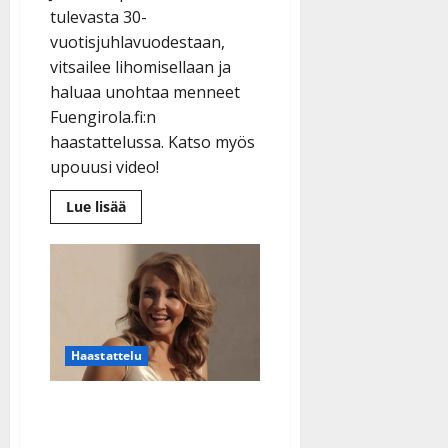
tulevasta 30-
vuotisjuhlavuodestaan,
vitsailee lihomisellaan ja
haluaa unohtaa menneet
Fuengirola.fi:n
haastattelussa. Katso myös
upouusi video!
Lue
Lue lisää
lisää
aiheesta
Jari
Sillanpää
avautuu
voinnistaan
Espanjassa
–
haaveilee
rakkaudesta
Haastattelu
ja
julkaisee
voimabiisin
Marita Taavitsainen
mökkiturmassa: loukkasi