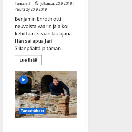
Tanssiin.fi
Julkaistu: 20.9.2019 |
Päivitetty:20.9.2019
Benjamin Enroth otti
neuvoista vaarin ja alkoi
kehittää itseään laulajana.
Hän sai apua Jari
Sillanpäältä ja tämän...
Lue
Lue lisää
lisää
aiheesta
Benjamin
Enroth
haki
lauluoppia
Espanjasta:
”Sain
vinkin
Sillanpäältä”
–
tangohaave
Tanssitähdet
elää
Katso Jari Sillanpään