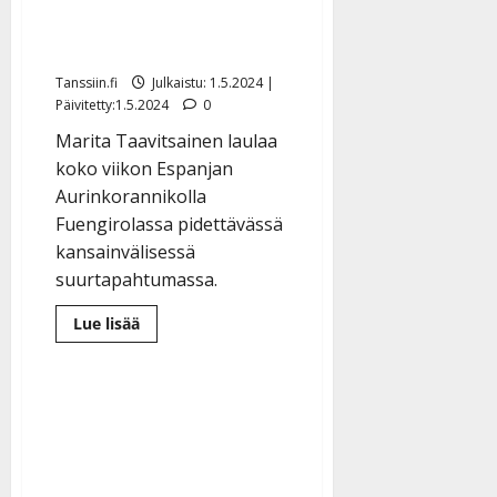
jalkansa – kiirehti
vapuksi Espanjaan
Tanssiin.fi
Julkaistu: 1.5.2024 |
Päivitetty:1.5.2024
0
Marita Taavitsainen laulaa
koko viikon Espanjan
Aurinkorannikolla
Fuengirolassa pidettävässä
kansainvälisessä
suurtapahtumassa.
Lue
Lue lisää
lisää
aiheesta
Marita
Taavitsainen
mökkiturmassa:
loukkasi
jalkansa
–
kiirehti
vapuksi
Espanjaan