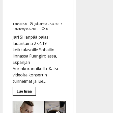
linnakeikka Fuengirolasta
– vitsailua ja
tunnelmointia videolla
Tanssiin.fi
Julkaistu: 28.4.2019 |
Päivitetty:8.6.2019
0
Jari SIllanpää palasi
lauantaina 27.4.19
keikkalavoille Sohailin
linnassa Fuengirolassa,
Espanjan
Aurinkorannikolla. Katso
videolta konsertin
tunnelmat ja lue...
Lue
Lue lisää
lisää
aiheesta
Katso
Jari
Sillanpään
linnakeikka