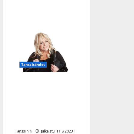
Tanssitähdet
Marion Rung julkaisi
kuvan ainoasta
lapsestaan: ”Olet
aurinkoni” – elätti
aikoinaan tytärtään
sosiaalitoimiston avulla
Tanssiin.fi
Julkaistu: 11.8.2023 |