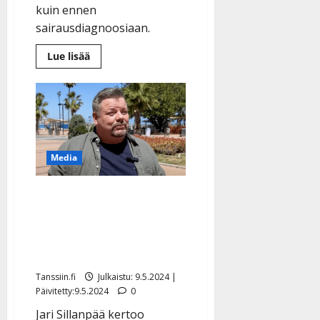
kuin ennen
sairausdiagnoosiaan.
Lue
Lue lisää
lisää
aiheesta
Jaska
Mäkynen
peittosi
pelottavat
terveysvaivansa:
”Ihan
uusi
elämä
Media
avautui”
Jari Sillanpää avautuu
voinnistaan Espanjassa –
haaveilee rakkaudesta ja
julkaisee voimabiisin
Tanssiin.fi
Julkaistu: 9.5.2024 |
Päivitetty:9.5.2024
0
Jari Sillanpää kertoo