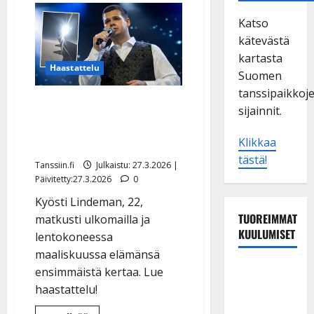
Katso
kätevästä
kartasta
Haastattelu
Suomen
tanssipaikkoj
Kyösti Lindeman lensi
sijainnit.
elämänsä ensimmäistä
kertaa: ”Hurjalta tuntui”
Klikkaa
tästä!
Tanssiin.fi
Julkaistu: 27.3.2026 |
Päivitetty:27.3.2026
0
Kyösti Lindeman, 22,
TUOREIMMAT
matkusti ulkomailla ja
KUULUMISET
lentokoneessa
maaliskuussa elämänsä
Esko
ensimmäistä kertaa. Lue
Rahkonen
haastattelu!
olisi