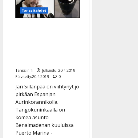
Fuengirolasta
–
Tanssitähdet
vitsailua
ja
tunnelmointia
videolla
Jari Sillanpää:
”Kehittämäni
salmiakkikossu maistui
Fuengirolan
kaupunginjohtajalle”
Tanssiin.fi
Julkaistu: 20.4.2019 |
Päivitetty:20.4.2019
0
Jari Sillanpää on viihtynyt jo
pitkään Espanjan
Aurinkorannikolla.
Tangokuninkaalla on
komea asunto
Benalmadenan kuuluissa
Puerto Marina -