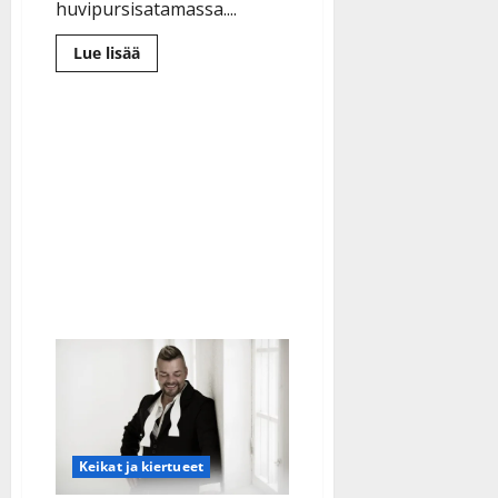
huvipursisatamassa....
Lue
Lue lisää
lisää
aiheesta
Jari
Sillanpää:
”Kehittämäni
salmiakkikossu
maistui
Fuengirolan
kaupunginjohtajalle”
Keikat ja kiertueet