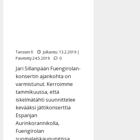
Jari Sillanpää päättää
keikkataukonsa
huhtikuussa – konsertti
Fuengirolan linnassa
varmistui
Tanssiin.fi
Julkaistu: 13.2.2019 |
Päivitetty:24.5.2019
0
Jari Sillanpään Fuengirolan-
konsertin ajankohta on
varmistunut. Kerroimme
tammikuussa, että
iskelmätähti suunnittelee
kevääksi jättikonserttia
Espanjan
Aurinkorannikolla,
Fuengirolan
suomalaiskaupungissa...