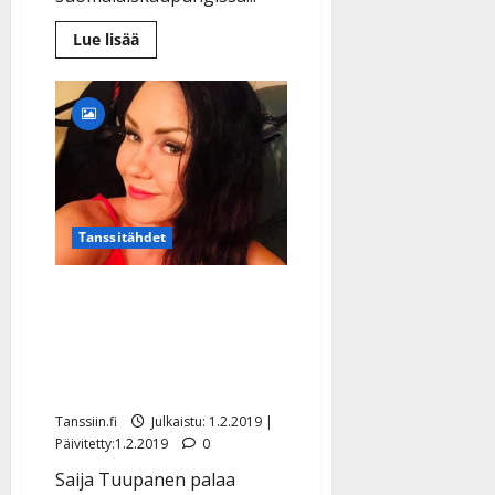
Lue
Lue lisää
lisää
aiheesta
Jari
Sillanpää
päättää
keikkataukonsa
huhtikuussa
–
konsertti
Fuengirolan
linnassa
varmistui
Tanssitähdet
Saija Tuupanen lopetti
lomansa jumppaan:
”Levännyt, virkeä ja
onnellinen” – katso kuva
Tanssiin.fi
Julkaistu: 1.2.2019 |
Päivitetty:1.2.2019
0
Saija Tuupanen palaa