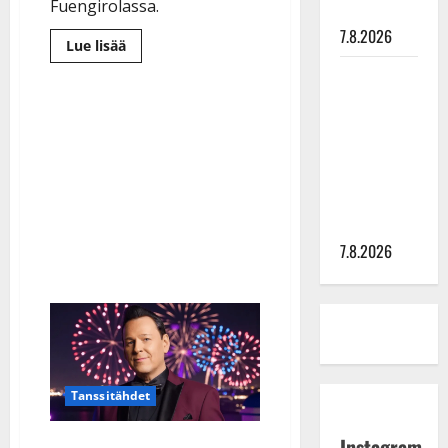
Fuengirolassa.
painaa
7.8.2026
Lue
Lue lisää
lisää
aiheesta
Maikilta
Arja
pysäyttävä
Koriseva
miettii
ulostulo:
muuttoa
Espanjan
”Elämä toi
Aurinkorannikolle:
”Jos
eteeni
vain…”
sellaisen
yllätyksen…”
7.8.2026
Tanssitähdet
Instagram