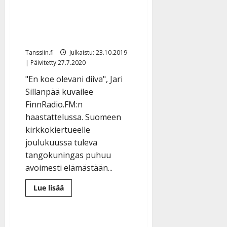
Jari Sillanpää paljasti
ensirakkautensa radiossa:
”Hän oli ekalla luokalla…”
Tanssiin.fi
Julkaistu: 23.10.2019
| Päivitetty:27.7.2020
"En koe olevani diiva", Jari
Sillanpää kuvailee
FinnRadio.FM:n
haastattelussa. Suomeen
kirkkokiertueelle
joulukuussa tuleva
tangokuningas puhuu
avoimesti elämästään...
Lue
Lue lisää
lisää
aiheesta
Jari
Sillanpää
paljasti