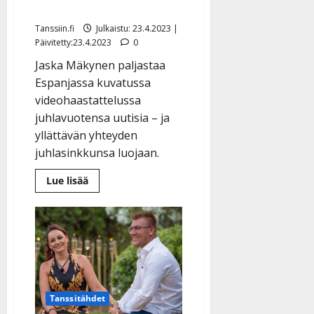
Espanjasta
Tanssiin.fi
Julkaistu: 23.4.2023 |
Päivitetty:23.4.2023
0
Jaska Mäkynen paljastaa
Espanjassa kuvatussa
videohaastattelussa
juhlavuotensa uutisia – ja
yllättävän yhteyden
juhlasinkkunsa luojaan.
Lue
Lue lisää
lisää
aiheesta
Jaska
Mäkynen
pyysi
yllättävältä
tähdeltä
juhlasinkun
–
video
Espanjasta
Tanssitähdet