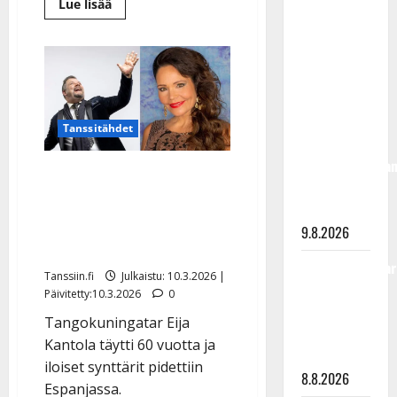
Lue
Lue lisää
täyttänyt
lisää
aiheesta
90 vuotta –
Kyösti
Lindeman
Arto
lensi
Rahkonen
elämänsä
ensimmäistä
kävi
kertaa:
”Hurjalta
haudalla ja
tuntui”
Tanssitähdet
kertoo
iskelmälegenda
Jari Sillanpää lensi
viimeisistä
Kanarialle juhlistamaan
vuosista
Eija Kantolaa –
9.8.2026
synttärikuva
Tangokuningatar
Tanssiin.fi
Julkaistu: 10.3.2026 |
Raija
Päivitetty:10.3.2026
0
Mäntyniemi:
Tangokuningatar Eija
matka
Kantola täytti 60 vuotta ja
tyssäsi
iloiset synttärit pidettiin
8.8.2026
Espanjassa.