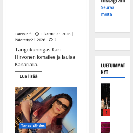
Salarakkaasta vihjailtu
Seuraa
Kari Hirvonen lensi
meitä
Espanjaan – perhe-elämä
kukoistaa
Tanssiin.fi
Julkaistu: 2.1.2026 |
Päivitetty:2.1.2026
2
Tangokuningas Kari
Hirvonen lomailee ja laulaa
Kanarialla.
LUETUIMMAT
NYT
Lue
Lue lisää
lisää
aiheesta
Musiikkiv
Salarakkaasta
H
vihjailtu
Kari
u
Hirvonen
i
lensi
Espanjaan
k
1
–
perhe-
e
elämä
a
Keikat ja 
kukoistaa
Tanssitähdet
I
t