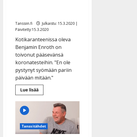
on karanteenissa:
”Järkyttävä kurkkukipu”
Tanssiin.fi
Julkaistu: 15.3.2020 |
Päivitetty:15.3.2020
Kotikaranteenissa oleva
Benjamin Enroth on
toivonut pääsevänsä
koronatesteihin. "En ole
pystynyt syömään pariin
päivään mitään."
Lue
Lue lisää
lisää
aiheesta
Espanjasta
kiertotietä
päässyt
Benjamin
Enroth
on
Tanssitähdet
karanteenissa:
”Järkyttävä
kurkkukipu”