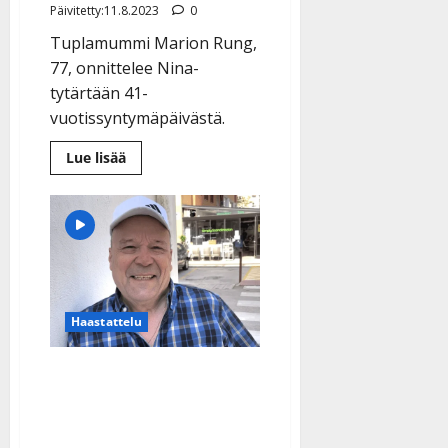
Päivitetty:11.8.2023
0
Tuplamummi Marion Rung,
77, onnittelee Nina-
tytärtään 41-
vuotissyntymäpäivästä.
Lue
Lue lisää
lisää
aiheesta
Marion
Rung
julkaisi
kuvan
ainoasta
lapsestaan:
”Olet
aurinkoni”
–
Haastattelu
elätti
aikoinaan
tytärtään
sosiaalitoimiston
Jaska Mäkynen pyysi
avulla
yllättävältä tähdeltä
juhlasinkun – video