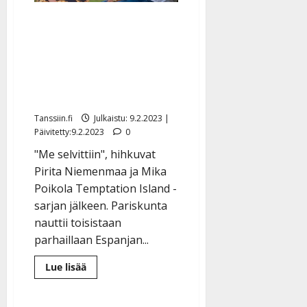
Pirita Niemenmaa selvisi
TIS-houkutuksista:
”Ollaan vielä yhdessä” –
katso lemmekäs
tanssivideo Espanjasta
Tanssiin.fi
Julkaistu: 9.2.2023 |
Päivitetty:9.2.2023
0
"Me selvittiin", hihkuvat
Pirita Niemenmaa ja Mika
Poikola Temptation Island -
sarjan jälkeen. Pariskunta
nauttii toisistaan
parhaillaan Espanjan...
Lue
Lue lisää
lisää
aiheesta
Pirita
Niemenmaa