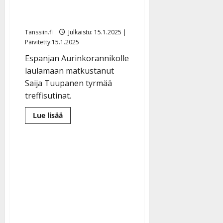
– esiintyy ensikertaa
|
Päivitetty:
Espanjassa
Tanssiin.fi
Julkaistu: 15.1.2025 |
Päivitetty:15.1.2025
Espanjan Aurinkorannikolle
laulamaan matkustanut
Saija Tuupanen tyrmää
treffisutinat.
Lue
Lue lisää
lisää
aiheesta
Saija
Tuupanen
katkaisi
yllättäen
keikkataukonsa
–
esiintyy
ensikertaa
Espanjassa