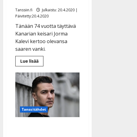
keuhkosairaana
Tanssiin.fi
Julkaistu: 20.4.2020 |
Päivitetty:20.4.2020
Tänään 74 vuotta täyttävä
Kanarian keisari Jorma
Kalevi kertoo olevansa
saaren vanki.
Lue
Lue lisää
lisää
aiheesta
Jorma
Kalevi
koronajumissa
Kanarialla
–
pelkää
lentää
keuhkosairaana
Tanssitähdet
Espanjasta kiertotietä
päässyt Benjamin Enroth