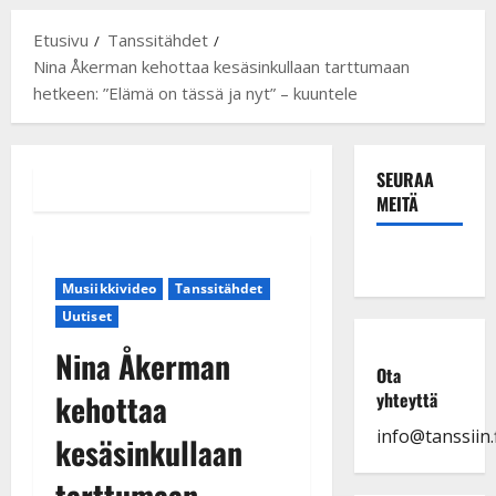
Etusivu
Tanssitähdet
Nina Åkerman kehottaa kesäsinkullaan tarttumaan
hetkeen: ”Elämä on tässä ja nyt” – kuuntele
SEURAA
MEITÄ
Musiikkivideo
Tanssitähdet
Uutiset
Nina Åkerman
Ota
kehottaa
yhteyttä
info@tanssiin.f
kesäsinkullaan
tarttumaan