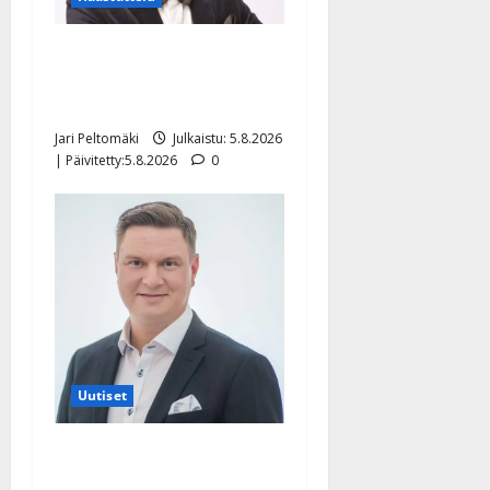
Leif Lindeman levytti:
”Kuvaa osuvasti uraani
pikkupojasta näihin päiviin”
Jari Peltomäki
Julkaistu: 5.8.2026
| Päivitetty:5.8.2026
0
Uutiset
Jukka Hallikainen, 50,
liikuttuu lapsenlapsistaan –