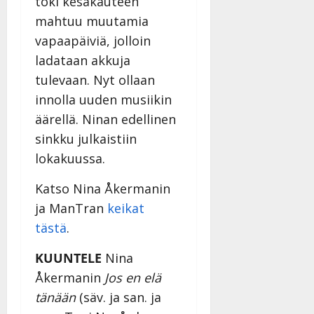
v
toki kesäkauteen
u
Julkaistu:
j
Tanssiin.fi
a
l
21.8.2025
mahtuu muutamia
a
t
e
|
v
Julkaistu:
vapaapäiviä, jolloin
p
Päivitetty:
K
22.8.2025
i
ladataan akkuja
i
a
|
d
a
t
tulevaan. Nyt ollaan
Päivitetty:
e
n
r
o
innolla uuden musiikin
t
i
k
äärellä. Ninan edellinen
i
…
o
sinkku julkaistiin
n
”
o
a
lokakuussa.
s
Tanssiin.fi
h
t
ä
Katso Nina Åkermanin
Julkaistu:
e
i
20.8.2025
ja ManTran
keikat
Tanssiin.fi
t
|
tästä
.
Päivitetty:
ä
Julkaistu:
ä
17.8.2025
KUUNTELE
Nina
n
|
Åkermanin
Jos en elä
–
Päivitetty:
D
tänään
(säv. ja san. ja
a