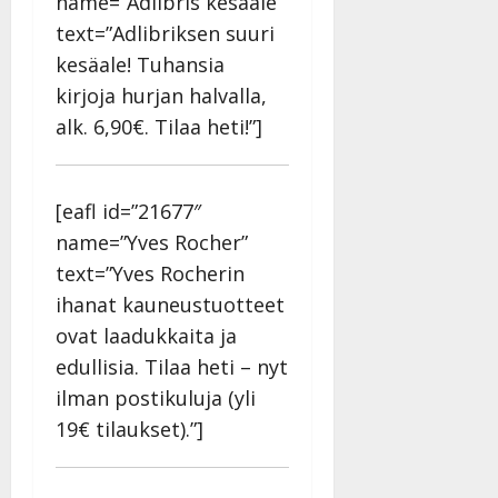
name=”Adlibris kesäale”
text=”Adlibriksen suuri
kesäale! Tuhansia
kirjoja hurjan halvalla,
alk. 6,90€. Tilaa heti!”]
[eafl id=”21677″
name=”Yves Rocher”
text=”Yves Rocherin
ihanat kauneustuotteet
ovat laadukkaita ja
edullisia. Tilaa heti – nyt
ilman postikuluja (yli
19€ tilaukset).”]