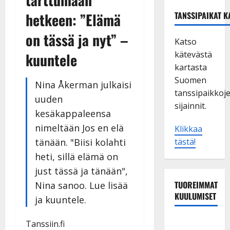
hetkeen: ”Elämä
TANSSIPAIKAT K
on tässä ja nyt” –
Katso
kätevästä
kuuntele
kartasta
Suomen
Nina Åkerman julkaisi
tanssipaikkoj
uuden
sijainnit.
kesäkappaleensa
nimeltään Jos en elä
Klikkaa
tänään. "Biisi kolahti
tästä!
heti, sillä elämä on
just tässä ja tänään",
TUOREIMMAT
Nina sanoo. Lue lisää
KUULUMISET
ja kuuntele.
Maikilta
Tanssiin.fi