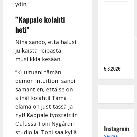
ydin.”
Jukka
Hallikainen,
”Kappale kolahti
50,
heti”
liikuttuu
lapsenlapsistaan
Nina sanoo, että halusi
– uusi laulu
julkaista reipasta
koskettaa
musiikkia kesään.
syvältä
5.8.2026
”Kuultuani tämän
demon intuitioni sanoi
samantien, että se on
siinä! Kolahti! Tämä
elämä on just tässä ja
nyt! Kappale työstettiin
Oulussa Toni Nygårdin
Instagram
studiolla. Toni saa kyllä
Seuraa