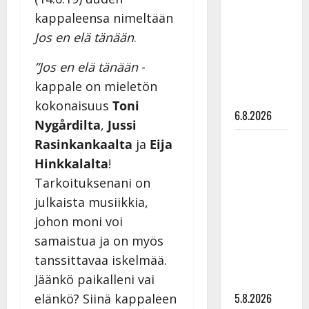
Edith Piaf
kappaleensa nimeltään
tanssilavalle?
Jos en elä tänään
.
Pirttijoki
näyttää
”Jos en elä tänään
-
mallia –
kappale on mieletön
video
kokonaisuus
Toni
6.8.2026
Nygårdilta
,
Jussi
Leif
Rasinkankaalta
ja
Eija
Lindeman
Hinkkalalta
!
levytti:
Tarkoituksenani on
”Kuvaa
julkaista musiikkia,
osuvasti
johon moni voi
uraani
samaistua ja on myös
pikkupojasta
tanssittavaa iskelmää.
näihin
Jäänkö paikalleni vai
päiviin”
5.8.2026
elänkö? Siinä kappaleen