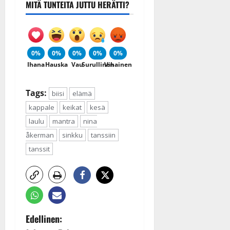
MITÄ TUNTEITA JUTTU HERÄTTI?
0%
0%
0%
0%
0%
Ihana
Hauska
Vau
Surullinen
Vihainen
Tags:
biisi
elämä
kappale
keikat
kesä
laulu
mantra
nina
åkerman
sinkku
tanssiin
tanssit
P
Edellinen: