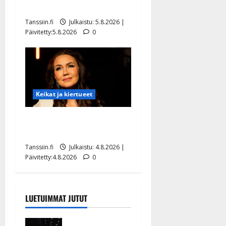
uusi laulu koskettaa syvältä
Tanssiin.fi
Julkaistu: 5.8.2026 |
Päivitetty:5.8.2026
0
Keikat ja kiertueet
Saija Tuupanen ei toivu –
lääkäri: ”Vaakatasoon”
Tanssiin.fi
Julkaistu: 4.8.2026 |
Päivitetty:4.8.2026
0
LUETUIMMAT JUTUT
Huikeat