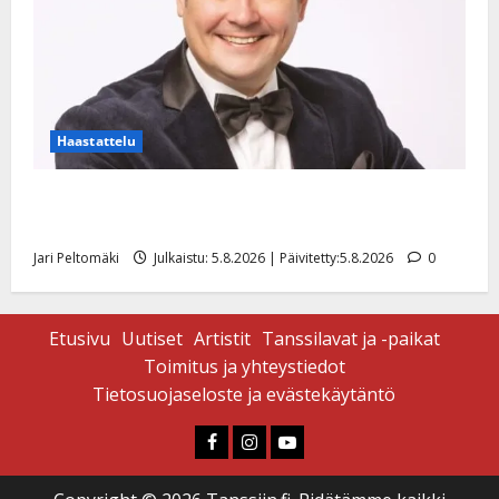
Haastattelu
Leif Lindeman levytti: ”Kuvaa osuvasti uraani
pikkupojasta näihin päiviin”
Jari Peltomäki
Julkaistu: 5.8.2026 | Päivitetty:5.8.2026
0
Etusivu
Uutiset
Artistit
Tanssilavat ja -paikat
Toimitus ja yhteystiedot
Tietosuojaseloste ja evästekäytäntö
Faceboook
Instagram
Youtube