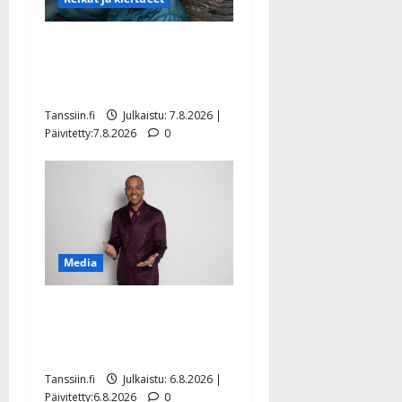
Maikilta pysäyttävä
ulostulo: ”Elämä toi eteeni
sellaisen yllätyksen…”
Tanssiin.fi
Julkaistu: 7.8.2026 |
Päivitetty:7.8.2026
0
Media
Tanssii tähtien kanssa -
julkkikset julki: Anna
Hanski liitää tv-parketilla
Tanssiin.fi
Julkaistu: 6.8.2026 |
Päivitetty:6.8.2026
0