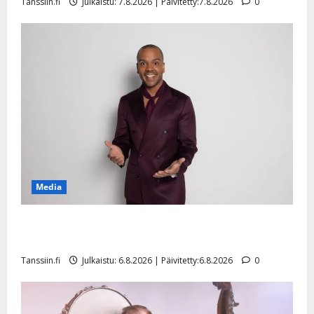
Tanssiin.fi
Julkaistu: 7.8.2026 | Päivitetty:7.8.2026
0
Media
Tanssii tähtien kanssa -julkkikset julki: Anna Hanski
liitää tv-parketilla
Tanssiin.fi
Julkaistu: 6.8.2026 | Päivitetty:6.8.2026
0