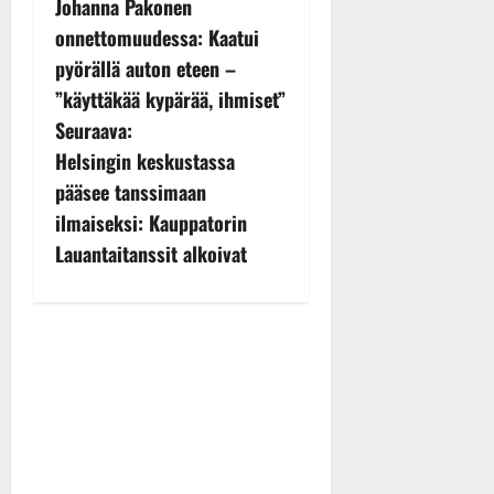
Johanna Pakonen
o
onnettomuudessa: Kaatui
s
pyörällä auton eteen –
”käyttäkää kypärää, ihmiset”
t
Seuraava:
n
Helsingin keskustassa
pääsee tanssimaan
a
ilmaiseksi: Kauppatorin
v
Lauantaitanssit alkoivat
i
g
a
t
i