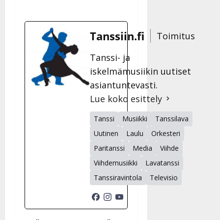
Tanssiin.fi
Toimitus
Tanssi- ja
iskelmämusiikin uutiset
asiantuntevasti.
Lue koko esittely
Tanssi
Musiikki
Tanssilava
Uutinen
Laulu
Orkesteri
Paritanssi
Media
Viihde
Viihdemusiikki
Lavatanssi
Tanssiravintola
Televisio