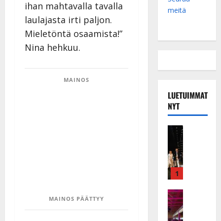
ihan mahtavalla tavalla
meitä
laulajasta irti paljon.
Mieletöntä osaamista!”
Nina hehkuu.
MAINOS
LUETUIMMAT
NYT
Musiikkiv
H
u
i
k
1
e
a
Keikat ja 
MAINOS PÄÄTTYY
I
t
k
h