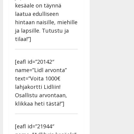
Päivitetty:
kesäale on täynnä
laatua edulliseen
hintaan naisille, miehille
ja lapsille. Tutustu ja
tilaa!”]
[eafl id=”20142″
name=”Lidl arvonta”
text=”Voita 1000€
lahjakortti Lidliin!
Osallistu arvontaan,
klikkaa heti tästä!”]
[eafl id=”21944″