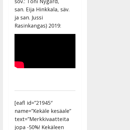
sov.: Toni Nygård,
n
san. Eija Hinkkala, säv.
n
y
ja san. Jussi
l
Rasinkangas) 2019:
l
e
i
s
o
k
i
i
t
o
s
Tanssiin.fi
[eafl id=”21945″
name=”Kekäle kesäale”
Julkaistu:
text=”Merkkivaatteita
27.4.2025
|
jopa -50%! Kekäleen