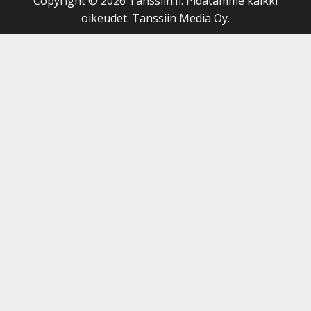
Copyright © 2026 Tanssiin.fi. Pidätämme kaikki
oikeudet. Tanssiin Media Oy.