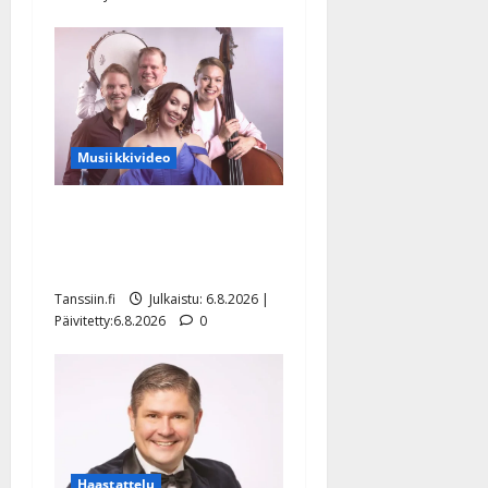
Musiikkivideo
Sopiiko Edith Piaf
tanssilavalle? Pirttijoki
näyttää mallia – video
Tanssiin.fi
Julkaistu: 6.8.2026 |
Päivitetty:6.8.2026
0
Haastattelu