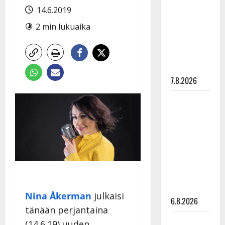
pysäyttävä
14.6.2019
ulostulo:
2 min lukuaika
”Elämä toi
eteeni
sellaisen
yllätyksen…”
7.8.2026
Tanssii
tähtien
kanssa -
julkkikset
julki: Anna
Hanski
liitää tv-
parketilla
Nina Åkerman
julkaisi
6.8.2026
tänään perjantaina
Sopiiko
(14.6.19) uuden