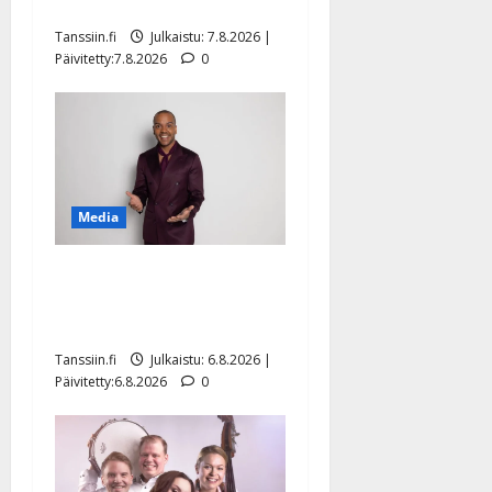
sellaisen yllätyksen…”
Tanssiin.fi
Julkaistu: 7.8.2026 |
Päivitetty:7.8.2026
0
Media
Tanssii tähtien kanssa -
julkkikset julki: Anna
Hanski liitää tv-parketilla
Tanssiin.fi
Julkaistu: 6.8.2026 |
Päivitetty:6.8.2026
0