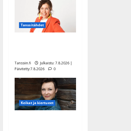
Tanssitähdet
TTK-tähti Anna Hanski
rakastaa tanssia – suru
tyttären syövästä painaa
Tanssiin.fi
Julkaistu: 7.8.2026 |
Päivitetty:7.8.2026
0
Keikat ja kiertueet
Maikilta pysäyttävä
ulostulo: ”Elämä toi eteeni