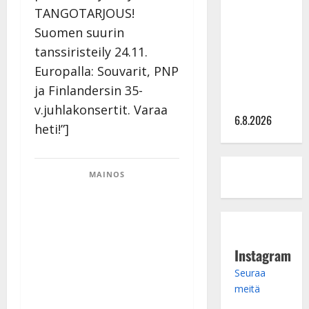
TANGOTARJOUS!
kanssa -
Suomen suurin
julkkikset
julki: Anna
tanssiristeily 24.11.
Hanski
Europalla: Souvarit, PNP
liitää tv-
ja Finlandersin 35-
parketilla
v.juhlakonsertit. Varaa
6.8.2026
heti!”]
MAINOS
Instagram
Seuraa
meitä