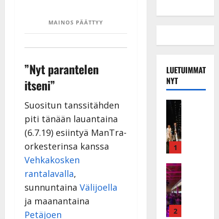
MAINOS PÄÄTTYY
”Nyt parantelen
LUETUIMMAT
NYT
itseni”
Musiikkiv
Suositun tanssitähden
H
piti tänään lauantaina
u
(6.7.19) esiintyä ManTra-
i
orkesterinsa kanssa
k
1
e
Vehkakosken
a
Keikat ja 
rantalavalla
,
I
t
sunnuntaina
Välijoella
k
h
ä
y
ja maanantaina
v
v
2
Petäjoen