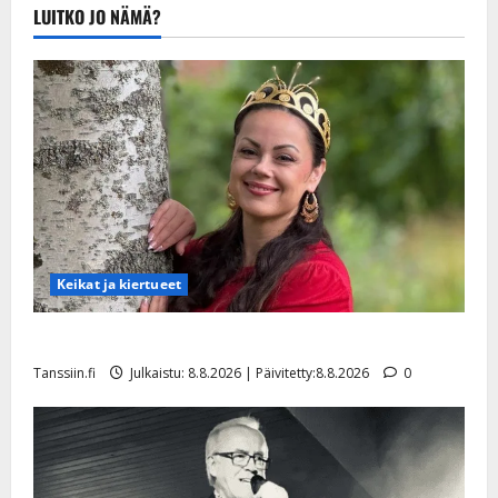
Julkaistu:
LUITKO JO NÄMÄ?
20.8.2025 |
Päivitetty:22.8.2025
Keikat ja kiertueet
Tangokuningatar Raija Mäntyniemi: matka tyssäsi
Tanssiin.fi
Julkaistu: 8.8.2026 | Päivitetty:8.8.2026
0