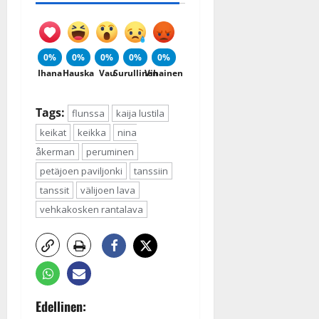
0%
0%
0%
0%
0%
Ihana
Hauska
Vau
Surullinen
Vihainen
Tags:
flunssa
kaija lustila
keikat
keikka
nina
åkerman
peruminen
petäjoen paviljonki
tanssiin
tanssit
välijoen lava
vehkakosken rantalava
P
Edellinen: