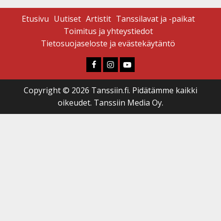
Etusivu
Uutiset
Artistit
Tanssilavat ja -paikat
Toimitus ja yhteystiedot
Tietosuojaseloste ja evästekäytäntö
Faceboook
Instagram
Youtube
Copyright © 2026 Tanssiin.fi. Pidätämme kaikki
oikeudet. Tanssiin Media Oy.