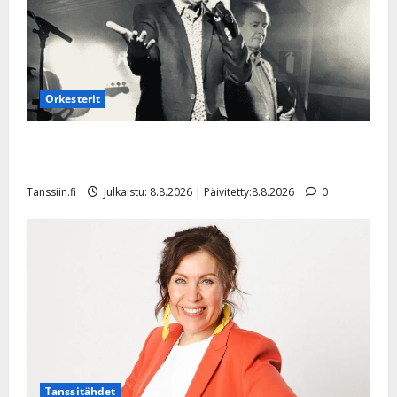
Orkesterit
Matti Ruohonen viettää taas synttäreitään täydessä
hiljaisuudessa – tämä on tilanne nyt
Tanssiin.fi
Julkaistu: 8.8.2026 | Päivitetty:8.8.2026
0
Tanssitähdet