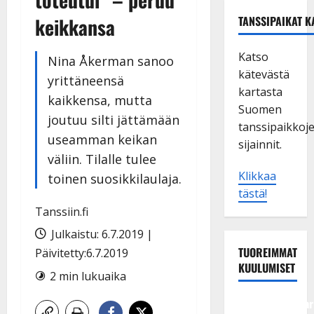
keikkansa
TANSSIPAIKAT K
Katso
Nina Åkerman sanoo
kätevästä
yrittäneensä
kartasta
kaikkensa, mutta
Suomen
joutuu silti jättämään
tanssipaikkoj
useamman keikan
sijainnit.
väliin. Tilalle tulee
Klikkaa
toinen suosikkilaulaja.
tästä!
Tanssiin.fi
Julkaistu: 6.7.2019 |
TUOREIMMAT
Päivitetty:6.7.2019
KUULUMISET
2 min lukuaika
Tangokuningatar