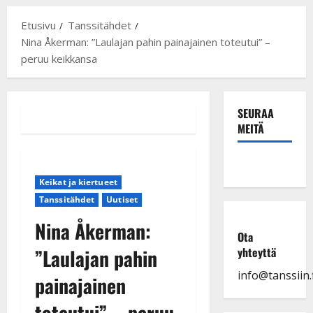
Etusivu
Tanssitähdet
Nina Åkerman: ”Laulajan pahin painajainen toteutui” –
peruu keikkansa
SEURAA
MEITÄ
Keikat ja kiertueet
Tanssitähdet
Uutiset
Nina Åkerman:
Ota
”Laulajan pahin
yhteyttä
info@tanssiin.f
painajainen
toteutui” – peruu