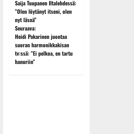
Saija Tuupanen Iltalehdessä:
o
”Olen löytänyt itseni, olen
s
nyt läsnä”
Seuraava:
t
Heidi Pakarinen juontaa
n
suoran harmonikkakisan
tv:ssä: ”Ei pelkoa, en tartu
a
hanuriin”
v
i
g
a
t