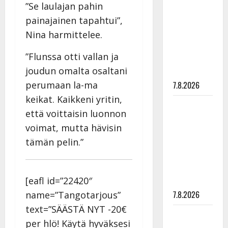
”Se laulajan pahin
rakastaa
painajainen tapahtui”,
tanssia –
suru
Nina harmittelee.
tyttären
”Flunssa otti vallan ja
syövästä
joudun omalta osaltani
painaa
7.8.2026
perumaan la-ma
keikat. Kaikkeni yritin,
Maikilta
että voittaisin luonnon
pysäyttävä
voimat, mutta hävisin
ulostulo:
tämän pelin.”
”Elämä toi
eteeni
sellaisen
[eafl id=”22420″
yllätyksen…”
7.8.2026
name=”Tangotarjous”
text=”SÄÄSTÄ NYT -20€
Tanssii
per hlö! Käytä hyväksesi
tähtien