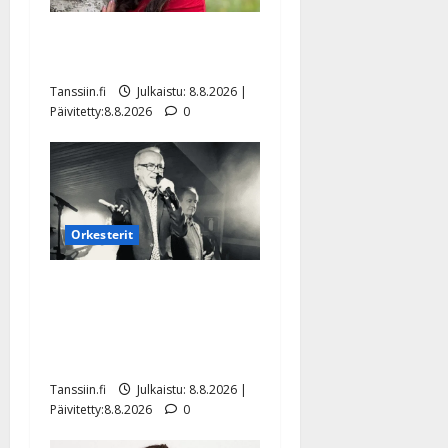
Tangokuningatar Raija
Mäntyniemi: matka tyssäsi
Tanssiin.fi
Julkaistu: 8.8.2026 |
Päivitetty:8.8.2026
0
Orkesterit
Matti Ruohonen viettää taas
synttäreitään täydessä
hiljaisuudessa – tämä on
tilanne nyt
Tanssiin.fi
Julkaistu: 8.8.2026 |
Päivitetty:8.8.2026
0