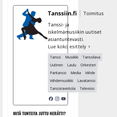
Tanssiin.fi
Toimitus
Tanssi- ja
iskelmämusiikin uutiset
asiantuntevasti.
Lue koko esittely
Tanssi
Musiikki
Tanssilava
Uutinen
Laulu
Orkesteri
Paritanssi
Media
Viihde
Viihdemusiikki
Lavatanssi
Tanssiravintola
Televisio
MITÄ TUNTEITA JUTTU HERÄTTI?