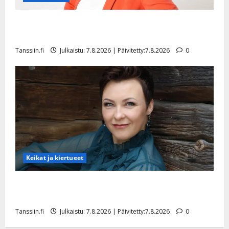
TTK-tähti Anna Hanski rakastaa tanssia – suru
tyttären syövästä painaa
Tanssiin.fi
Julkaistu: 7.8.2026 | Päivitetty:7.8.2026
0
Keikat ja kiertueet
Maikilta pysäyttävä ulostulo: ”Elämä toi eteeni
sellaisen yllätyksen…”
Tanssiin.fi
Julkaistu: 7.8.2026 | Päivitetty:7.8.2026
0