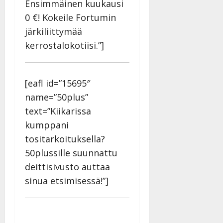
Ensimmäinen kuukausi
y
l
0 €! Kokeile Fortumin
l
järkiliittymää
e
kerrostalokotiisi.”]
i
s
o
k
[eafl id=”15695″
i
name=”50plus”
i
text=”Kiikarissa
t
kumppani
o
s
tositarkoituksella?
Tanssiin.fi
50plussille suunnattu
deittisivusto auttaa
Julkaistu:
27.4.2025
sinua etsimisessä!”]
|
Päivitetty: