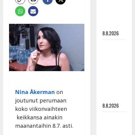
Raija
Mäntyniemi:
matka
tyssäsi
8.8.2026
Matti
Ruohonen
viettää taas
synttäreitään
täydessä
hiljaisuudessa
– tämä on
Nina Åkerman
on
tilanne nyt
joutunut perumaan
8.8.2026
koko viikonvaihteen
keikkansa ainakin
TTK-tähti
Anna
maanantaihin 8.7. asti.
Hanski