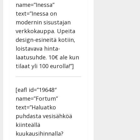
v
Julkaistu:
name=”Inessa”
p
Päivitetty:
K
22.8.2025
i
i
a
text=”Inessa on
|
d
a
t
Päivitetty:
e
modernin sisustajan
n
r
o
verkkokauppa. Upeita
t
i
k
design-esineitä kotiin,
i
…
o
n
”
loistavava hinta-
o
a
s
Tanssiin.fi
laatusuhde. 10€ ale kun
h
t
tilaat yli 100 eurolla!”]
ä
Julkaistu:
e
i
20.8.2025
Tanssiin.fi
t
|
Päivitetty:
ä
[eafl id=”19648″
Julkaistu:
ä
17.8.2025
name=”Fortum”
n
|
text=”Haluatko
–
Päivitetty:
D
puhdasta vesisähköä
a
kiinteällä
n
kuukausihinnalla?
n