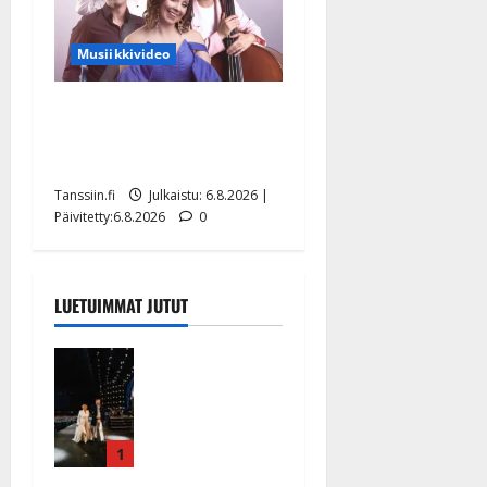
Musiikkivideo
Sopiiko Edith Piaf
tanssilavalle? Pirttijoki
näyttää mallia – video
Tanssiin.fi
Julkaistu: 6.8.2026 |
Päivitetty:6.8.2026
0
LUETUIMMAT JUTUT
Huikeat
hyvästit!
Tommi
saatteli
Katri
1
Helenan