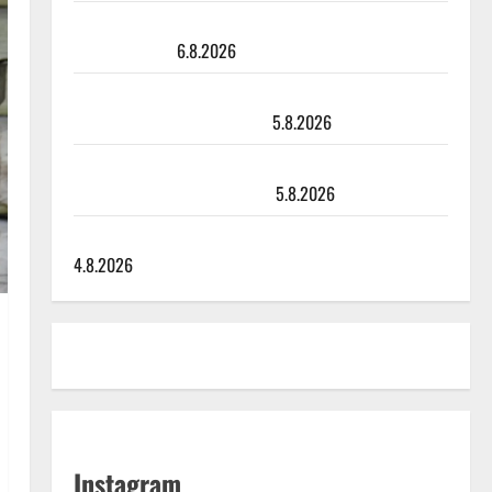
Sopiiko Edith Piaf tanssilavalle? Pirttijoki näyttää
mallia – video
6.8.2026
Leif Lindeman levytti: ”Kuvaa osuvasti uraani
pikkupojasta näihin päiviin”
5.8.2026
Jukka Hallikainen, 50, liikuttuu lapsenlapsistaan –
uusi laulu koskettaa syvältä
5.8.2026
Saija Tuupanen ei toivu – lääkäri: ”Vaakatasoon”
4.8.2026
Instagram