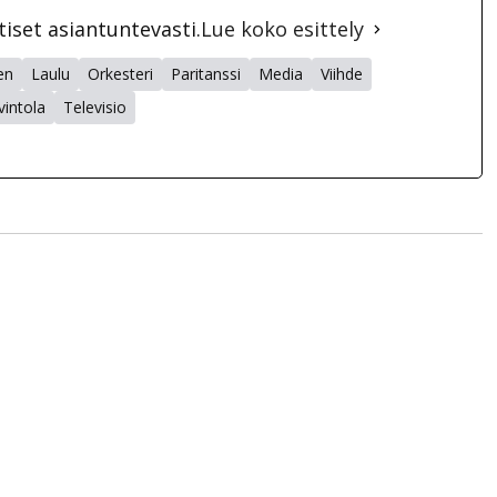
tiset asiantuntevasti.
Lue koko esittely
en
Laulu
Orkesteri
Paritanssi
Media
Viihde
vintola
Televisio