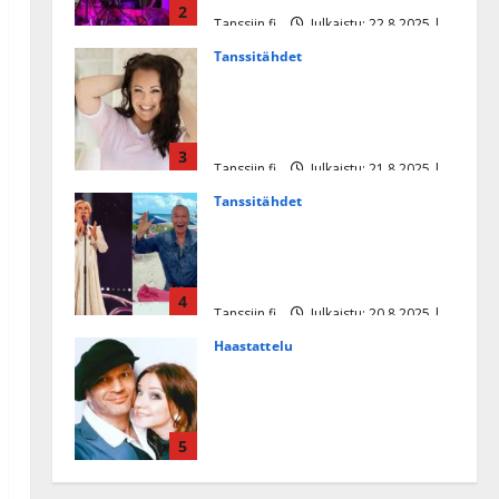
2
Tanssiin.fi
Julkaistu: 22.8.2025 |
Päivitetty:22.8.2025
Tanssitähdet
Heidi Pakarisen ja Mika
Pohjosen tytär kilpailee
missikisoissa
3
Tanssiin.fi
Julkaistu: 21.8.2025 |
Päivitetty:22.8.2025
Tanssitähdet
Tämä Ile Vainion runo Katri
Helenasta paisui hitiksi: ”Voi
tule Katri…”
4
Tanssiin.fi
Julkaistu: 20.8.2025 |
Päivitetty:22.8.2025
Haastattelu
Huikea rakkaustarina!
Dimitri Keiski ja Katja
juhlivat pian tinahäitään –
5
Dannylle iso kiitos
Tanssiin.fi
Julkaistu: 27.4.2025 |