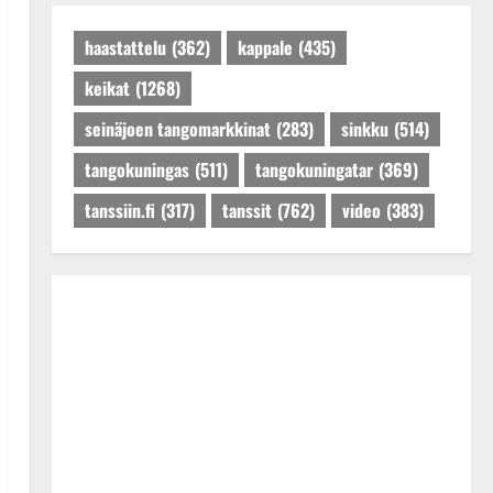
Päivitetty:27.4.2025
haastattelu
(362)
kappale
(435)
keikat
(1268)
seinäjoen tangomarkkinat
(283)
sinkku
(514)
tangokuningas
(511)
tangokuningatar
(369)
tanssiin.fi
(317)
tanssit
(762)
video
(383)