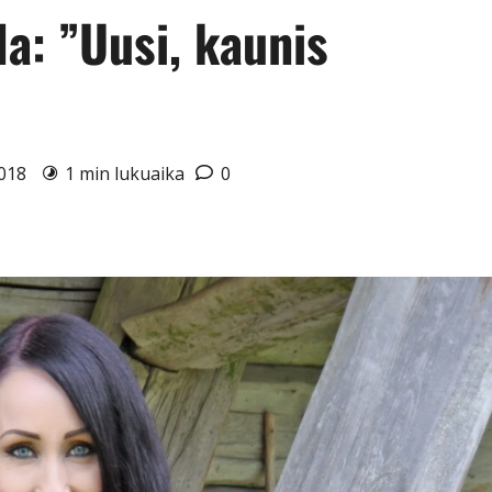
a: ”Uusi, kaunis
2018
1 min lukuaika
0