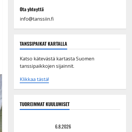
Ota yhteyttä
info@tanssiin.fi
TANSSIPAIKAT KARTALLA
Katso kätevästä kartasta Suomen
tanssipaikkojen sijainnit.
Klikkaa tästä!
TUOREIMMAT KUULUMISET
Tanssii tähtien kanssa -julkkikset julki: Anna Hanski
liitää tv-parketilla
6.8.2026