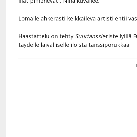
illat pimenevät”, Nina kuvailee.
Lomalle ahkerasti keikkaileva artisti ehtii v
Haastattelu on tehty
Suurtanssit
-risteilyillä
täydelle laivalliselle iloista tanssiporukkaa.