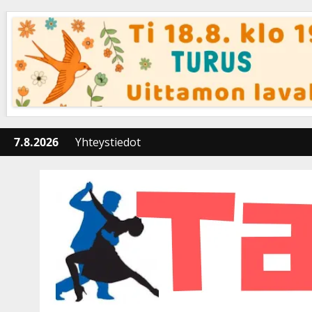
Skip
to
content
7.8.2026
Yhteystiedot