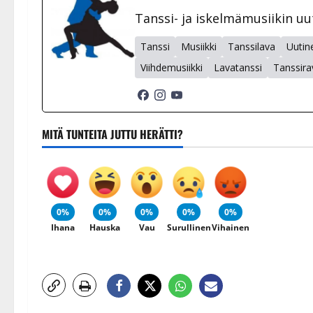
Tanssi- ja iskelmämusiikin uu
Tanssi
Musiikki
Tanssilava
Uutin
Viihdemusiikki
Lavatanssi
Tanssira
MITÄ TUNTEITA JUTTU HERÄTTI?
0%
0%
0%
0%
0%
Ihana
Hauska
Vau
Surullinen
Vihainen