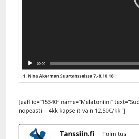
00:00
1. Nina Åkerman Suurtansseissa 7.-8.10.18
[eafl id=”15340″ name=”Melatoniini” text=”
nopeasti – 4kk kapselit vain 12,50€/kk!”]
Tanssiin.fi
Toimitus