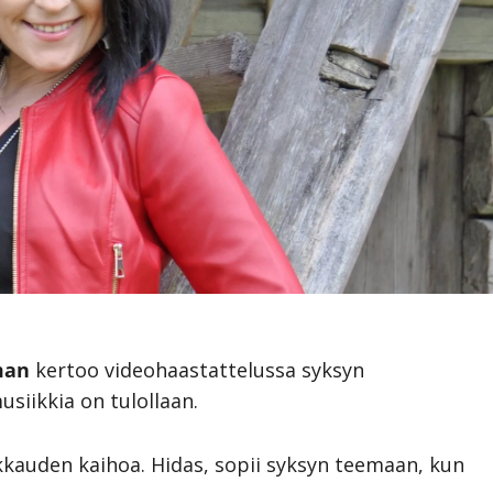
man
kertoo videohaastattelussa syksyn
siikkia on tulollaan.
akkauden kaihoa. Hidas, sopii syksyn teemaan, kun