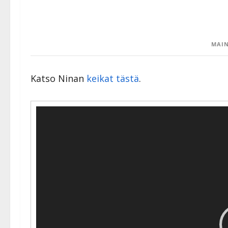
MAIN
Katso Ninan
keikat tästä
.
Videotoistin