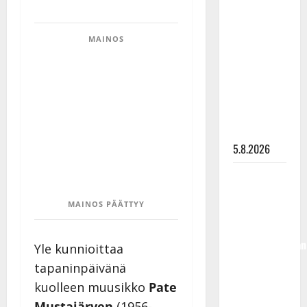
Lindeman
levytti:
MAINOS
”Kuvaa
osuvasti
uraani
pikkupojasta
näihin
päiviin”
5.8.2026
Jukka
Hallikainen,
MAINOS PÄÄTTYY
50,
liikuttuu
lapsenlapsistaan
Yle kunnioittaa
– uusi laulu
tapaninpäivänä
koskettaa
kuolleen muusikko
Pate
syvältä
Mustajärven
(1956-