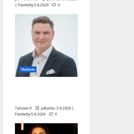
| Päivitetty:5.8.2026
0
Uutiset
Jukka Hallikainen, 50,
liikuttuu lapsenlapsistaan –
uusi laulu koskettaa syvältä
Tanssiin.fi
Julkaistu: 5.8.2026 |
Päivitetty:5.8.2026
0