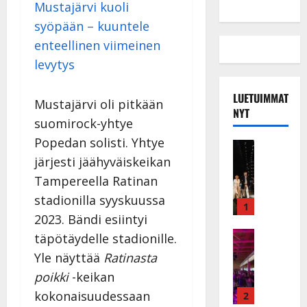
Mustajärvi kuoli
syöpään – kuuntele
enteellinen viimeinen
levytys
LUETUIMMAT
Mustajärvi oli pitkään
NYT
suomirock-yhtye
Popedan solisti. Yhtye
Musiikkiv
H
järjesti jäähyväiskeikan
u
Tampereella Ratinan
i
stadionilla syyskuussa
k
1
2023. Bändi esiintyi
e
a
Keikat ja 
täpötäydelle stadionille.
I
t
Yle näyttää
Ratinasta
k
h
poikki
-keikan
ä
y
v
kokonaisuudessaan
v
2