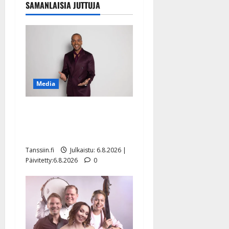
SAMANLAISIA JUTTUJA
Media
Tanssii tähtien kanssa -
julkkikset julki: Anna
Hanski liitää tv-parketilla
Tanssiin.fi
Julkaistu: 6.8.2026 |
Päivitetty:6.8.2026
0