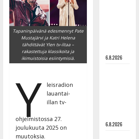
tähtien
kanssa -
julkkikset
julki: Anna
Tapaninpäivänä edesmennyt Pate
Hanski
Mustajärvi ja Katri Helena
liitää tv-
tähdittävät Ylen tv-iltaa –
parketilla
rakastettuja klassikoita ja
6.8.2026
ikimuistoisia esiintymisiä.
Sopiiko
Y
Edith Piaf
leisradion
tanssilavalle?
Pirttijoki
lauantai-
näyttää
illan tv-
mallia –
video
ohjelmistossa 27.
6.8.2026
joulukuuta 2025 on
muutoksia.
Leif