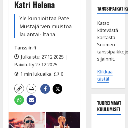
Katri Helena
TANSSIPAIKAT K
Yle kunnioittaa Pate
Katso
Mustajärven muistoa
kätevästä
lauantai-iltana.
kartasta
Suomen
Tanssiin.fi
tanssipaikkoj
Julkaistu: 27.12.2025 |
sijainnit.
Päivitetty:27.12.2025
Klikkaa
1 min lukuaika
0
tästä!
TUOREIMMAT
KUULUMISET
Tanssii