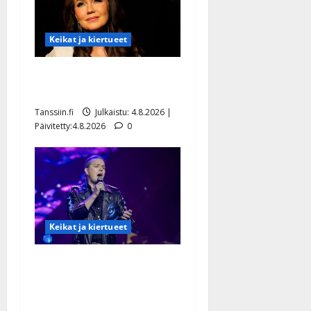
Keikat ja kiertueet
Saija Tuupanen ei toivu –
lääkäri: ”Vaakatasoon”
Tanssiin.fi
Julkaistu: 4.8.2026 |
Päivitetty:4.8.2026
0
Keikat ja kiertueet
Ilari Hämäläisen
tangomatkan hinta: 10 000
eurolla keikkoja sivu suun