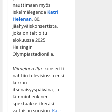
v
Julkaistu:
p
Päivitetty:
K
nauttimaan myös
22.8.2025
i
i
a
|
d
iskelmälegenda
Katri
a
t
Päivitetty:
e
Helenan
, 80,
n
r
o
jäähyväiskonsertista,
t
i
k
i
…
joka on taltioitu
o
n
”
o
elokuussa 2025
a
s
Tanssiin.fi
Helsingin
h
t
ä
Olympiastadionilla.
Julkaistu:
e
i
20.8.2025
Tanssiin.fi
t
|
Viimeinen ilta
-konsertti
Päivitetty:
ä
Julkaistu:
nähtiin televisiossa ensi
ä
17.8.2025
n
kerran
|
–
Päivitetty:
itsenäisyyspäivänä, ja
D
lämminhenkinen
a
n
spektaakkeli keräsi
n
valtaisan suosion:
Katri