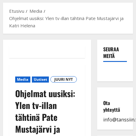
Etusivu
Media
Ohjelmat uusiksi: Ylen tv-illan tähtinä Pate Mustajärvi ja
Katri Helena
SEURAA
MEITÄ
Media
Uutiset
JUURI NYT
Ohjelmat uusiksi:
Ylen tv-illan
Ota
yhteyttä
tähtinä Pate
info@tanssiin.f
Mustajärvi ja