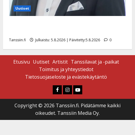
Uutiset
Jukka Hallikainen, 50, liikuttuu lapsenlapsistaan –
uusi laulu koskettaa syvältä
Tanssiin.fi
Julkaistu: 5.8.2026 | Päivitetty:5.8.2026
0
Etusivu
Uutiset
Artistit
Tanssilavat ja -paikat
Toimitus ja yhteystiedot
Tietosuojaseloste ja evästekäytäntö
Faceboook
Instagram
Youtube
Copyright © 2026 Tanssiin.fi. Pidätämme kaikki
oikeudet. Tanssiin Media Oy.