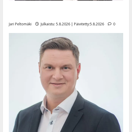
Leif Lindeman levytti: ”Kuvaa osuvasti uraani
pikkupojasta näihin päiviin”
Jari Peltomäki
Julkaistu: 5.8.2026 | Päivitetty:5.8.2026
0