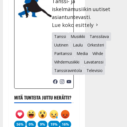
Tanssi- ja
iskelmämusiikin uutiset
asiantuntevasti.
Lue koko esittely
Tanssi
Musiikki
Tanssilava
Uutinen
Laulu
Orkesteri
Paritanssi
Media
Viihde
Viihdemusiikki
Lavatanssi
Tanssiravintola
Televisio
MITÄ TUNTEITA JUTTU HERÄTTI?
56%
0%
9%
19%
16%