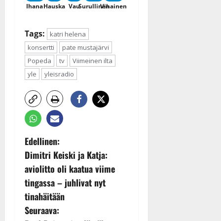
Ihana
Hauska
Vau
Surullinen
Vihainen
Tags:
katri helena
konsertti
pate mustajärvi
Popeda
tv
Viimeinen ilta
yle
yleisradio
P
Edellinen:
Dimitri Keiski ja Katja:
o
aviolitto oli kaatua viime
s
tingassa – juhlivat nyt
tinahäitään
t
Seuraava: