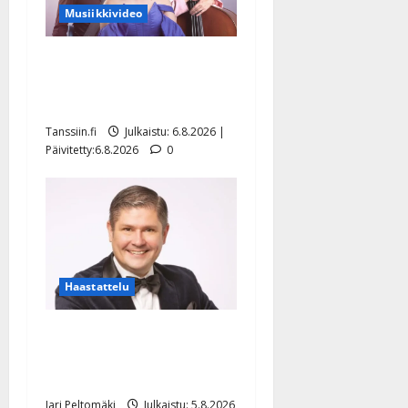
Musiikkivideo
Sopiiko Edith Piaf
tanssilavalle? Pirttijoki
näyttää mallia – video
Tanssiin.fi
Julkaistu: 6.8.2026 |
Päivitetty:6.8.2026
0
Haastattelu
Leif Lindeman levytti:
”Kuvaa osuvasti uraani
pikkupojasta näihin päiviin”
Jari Peltomäki
Julkaistu: 5.8.2026