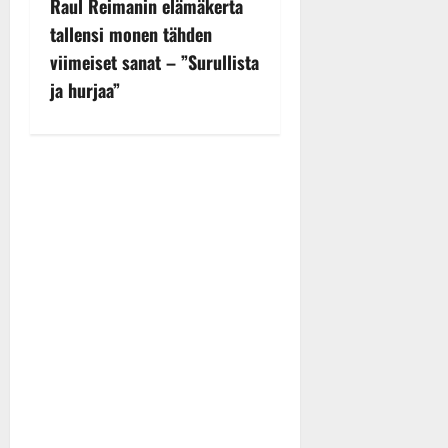
n
Raul Reimanin elämäkerta
tallensi monen tähden
a
viimeiset sanat – ”Surullista
v
ja hurjaa”
i
g
a
t
i
o
n