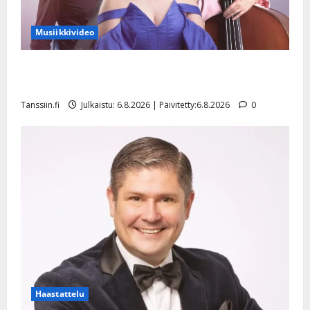
Musiikkivideo
Sopiiko Edith Piaf tanssilavalle? Pirttijoki näyttää
mallia – video
Tanssiin.fi
Julkaistu: 6.8.2026 | Päivitetty:6.8.2026
0
Haastattelu