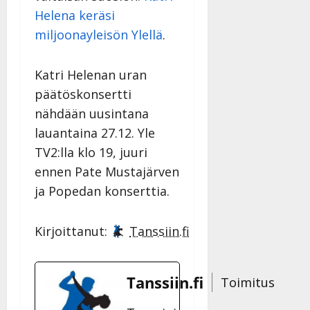
y
Helena keräsi
l
miljoonayleisön Ylellä
.
l
e
i
Katri Helenan uran
s
päätöskonsertti
o
k
nähdään uusintana
i
lauantaina 27.12. Yle
i
TV2:lla klo 19, juuri
t
ennen Pate Mustajärven
o
s
ja Popedan konserttia.
Tanssiin.fi
Kirjoittanut:
Tanssiin.fi
Julkaistu:
27.4.2025
|
Päivitetty:
Tanssiin.fi
Toimitus