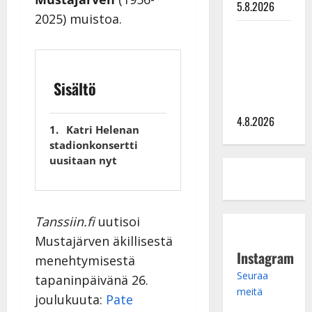
5.8.2026
2025) muistoa.
Saija
Tuupanen ei
toivu –
Sisältö
lääkäri:
”Vaakatasoon”
4.8.2026
Katri Helenan
stadionkonsertti
uusitaan nyt
Tanssiin.fi
uutisoi
Mustajärven äkillisestä
Instagram
menehtymisestä
Seuraa
tapaninpäivänä 26.
meitä
joulukuuta:
Pate