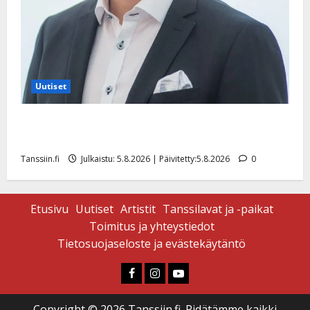
Uutiset
Jukka Hallikainen, 50, liikuttuu lapsenlapsistaan –
uusi laulu koskettaa syvältä
Tanssiin.fi
Julkaistu: 5.8.2026 | Päivitetty:5.8.2026
0
Etusivu
Uutiset
Artistit
Tanssilavat ja -paikat
Toimitus ja yhteystiedot
Tietosuojaseloste ja evästekäytäntö
Faceboook
Instagram
Youtube
Copyright © 2026 Tanssiin.fi. Pidätämme kaikki