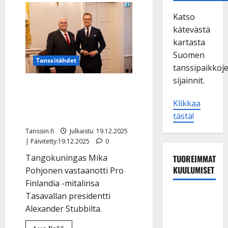
Katso
kätevästä
kartasta
Suomen
Tanssitähdet
tanssipaikkoj
sijainnit.
Presidentti palkitsi Mika
Pohjosen – katso kuvat
Klikkaa
mitalijuhlista
tästä!
Tanssiin.fi
Julkaistu: 19.12.2025
| Päivitetty:19.12.2025
0
Tangokuningas Mika
TUOREIMMAT
KUULUMISET
Pohjonen vastaanotti Pro
Finlandia -mitalinsa
Tanssii
Tasavallan presidentti
tähtien
Alexander Stubbilta.
kanssa -