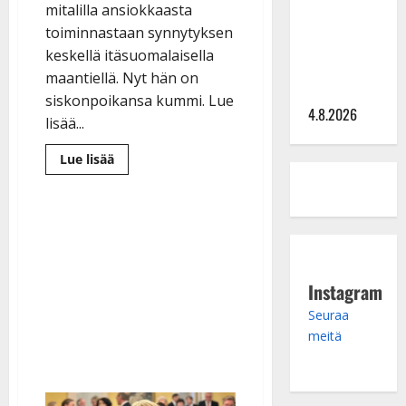
Saija
mitalilla ansiokkaasta
Tuupanen ei
toiminnastaan synnytyksen
toivu –
keskellä itäsuomalaisella
lääkäri:
maantiellä. Nyt hän on
”Vaakatasoon”
siskonpoikansa kummi. Lue
4.8.2026
lisää...
Lue
Lue lisää
lisää
aiheesta
The
Voicessa
hurmannut
Oliver,
16,
auttoi
siskoaan
synnyttämään
Instagram
auton
takapenkillä
Seuraa
–
meitä
laulaa
kesällä
lavatansseissa