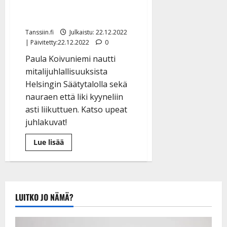
Pro Finlandia -juhlissa –
a
t
Päivitetty:
e
katso kuvat Säätytalolta
n
r
o
t
i
k
Tanssiin.fi
Julkaistu: 22.12.2022
i
…
| Päivitetty:22.12.2022
0
o
n
”
o
Paula Koivuniemi nautti
a
s
Tanssiin.fi
mitalijuhlallisuuksista
h
t
Helsingin Säätytalolla sekä
ä
Julkaistu:
e
i
nauraen että liki kyyneliin
20.8.2025
Tanssiin.fi
t
|
asti liikuttuen. Katso upeat
Päivitetty:
ä
juhlakuvat!
Julkaistu:
ä
17.8.2025
n
Lue
Lue lisää
|
lisää
–
Päivitetty:
aiheesta
D
Paula
Koivuniemi
a
liikuttui
Pro
n
Finlandia
n
LUITKO JO NÄMÄ?
-
juhlissa
y
–
l
katso
kuvat