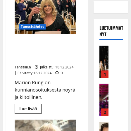
Tanssitähdet
LUETUIMMAT
NYT
Marion Rung sai Pro
Musiikkiv
Finlandia -mitalinsa:
H
”Olihan se komeeta”
u
i
Tanssiin.fi
Julkaistu: 18.12.2024
k
| Päivitetty:18.12.2024
0
1
e
Marion Rung on
a
Keikat ja 
kunnianosoituksesta nöyrä
I
t
ja kiitollinen.
k
h
ä
y
Lue
Lue lisää
v
v
2
lisää
aiheesta
ä
ä
Marion
s
Tanssitäh
s
Rung
sai
H
a