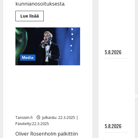
kunnianosoituksesta.
”Kuvaa
osuvasti
Lue
Lue lisää
lisää
uraani
aiheesta
pikkupojasta
Tasavallan
presidentti
näihin
myönsi
tangokuningas
päiviin”
Mika
Pohjoselle
5.8.2026
Pro
Media
Finlandia
-
Jukka
mitalin
Hallikainen,
The Voicessa hurmannut
50,
Oliver, 16, auttoi siskoaan
liikuttuu
synnyttämään auton
lapsenlapsistaan
takapenkillä – laulaa
– uusi laulu
kesällä lavatansseissa
koskettaa
syvältä
Tanssiin.fi
Julkaistu: 22.3.2025 |
Päivitetty:22.3.2025
5.8.2026
Oliver Rosenholm palkittiin