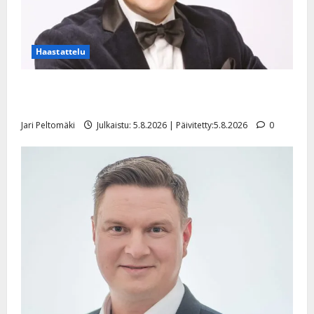
Haastattelu
Leif Lindeman levytti: ”Kuvaa osuvasti uraani
pikkupojasta näihin päiviin”
Jari Peltomäki
Julkaistu: 5.8.2026 | Päivitetty:5.8.2026
0