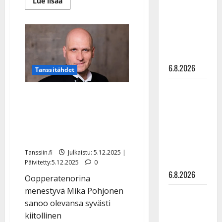
Lue
Lue lisää
julkkikset
lisää
aiheesta
julki: Anna
Presidentti
palkitsi
Hanski
Mika
Pohjosen
liitää tv-
–
parketilla
katso
kuvat
6.8.2026
mitalijuhlista
Tanssitähdet
Sopiiko
Tasavallan presidentti
Edith Piaf
myönsi tangokuningas
tanssilavalle?
Mika Pohjoselle Pro
Pirttijoki
Finlandia -mitalin
näyttää
mallia –
Tanssiin.fi
Julkaistu: 5.12.2025 |
video
Päivitetty:5.12.2025
0
6.8.2026
Oopperatenorina
menestyvä Mika Pohjonen
Leif
sanoo olevansa syvästi
Lindeman
kiitollinen
levytti: