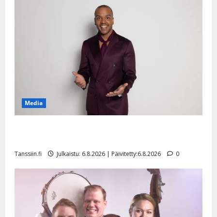
l
Säätytalolta
e
i
s
o
k
i
i
t
o
Media
s
Tanssiin.fi
Tanssii tähtien kanssa -julkkikset julki: Anna Hanski
liitää tv-parketilla
Julkaistu:
27.4.2025
Tanssiin.fi
Julkaistu: 6.8.2026 | Päivitetty:6.8.2026
0
|
Päivitetty: