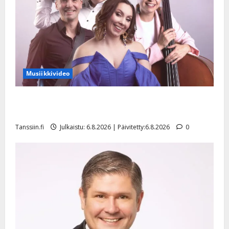
Musiikkivideo
Sopiiko Edith Piaf tanssilavalle? Pirttijoki näyttää
mallia – video
Tanssiin.fi
Julkaistu: 6.8.2026 | Päivitetty:6.8.2026
0