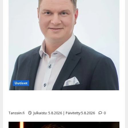
Uutiset
Jukka Hallikainen, 50, liikuttuu lapsenlapsistaan –
uusi laulu koskettaa syvältä
Tanssiin.fi
Julkaistu: 5.8.2026 | Päivitetty:5.8.2026
0