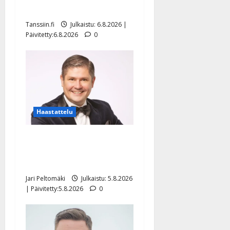
näyttää mallia – video
Tanssiin.fi
Julkaistu: 6.8.2026 |
Päivitetty:6.8.2026
0
Haastattelu
Leif Lindeman levytti:
”Kuvaa osuvasti uraani
pikkupojasta näihin päiviin”
Jari Peltomäki
Julkaistu: 5.8.2026
| Päivitetty:5.8.2026
0