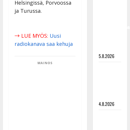
Helsingissä, Porvoossa
Hallikainen,
ja Turussa.
50,
liikuttuu
lapsenlapsistaan
– uusi laulu
→ LUE MYÖS:
Uusi
koskettaa
radiokanava saa kehuja
syvältä
5.8.2026
MAINOS
Saija
Tuupanen ei
toivu –
lääkäri:
”Vaakatasoon”
4.8.2026
Ilari
Hämäläisen
tangomatkan