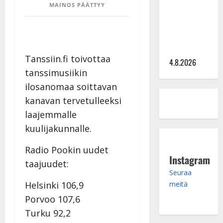
MAINOS PÄÄTTYY
hinta: 10
000 eurolla
keikkoja
sivu suun
Tanssiin.fi toivottaa
4.8.2026
tanssimusiikin
ilosanomaa soittavan
kanavan tervetulleeksi
laajemmalle
kuulijakunnalle.
Radio Pookin uudet
Instagram
taajuudet:
Seuraa
meitä
Helsinki 106,9
Porvoo 107,6
Turku 92,2