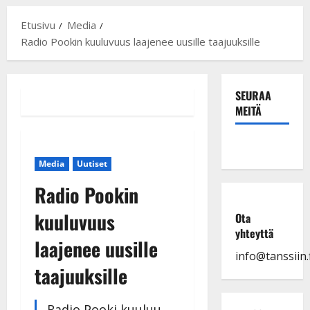
Etusivu
Media
Radio Pookin kuuluvuus laajenee uusille taajuuksille
SEURAA
MEITÄ
Media
Uutiset
Radio Pookin
kuuluvuus
Ota
yhteyttä
laajenee uusille
info@tanssiin.f
taajuuksille
Radio Pooki kuuluu