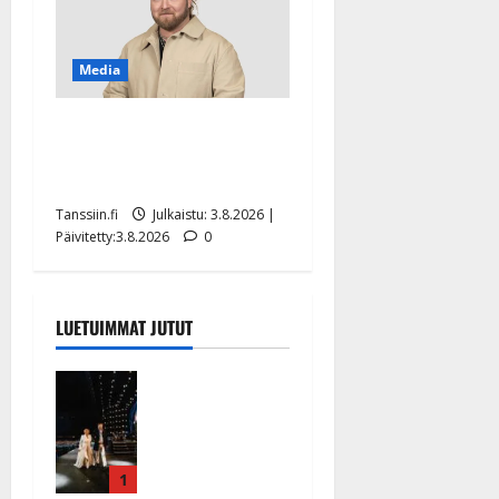
Media
Teemu Roivainen kieroilee
tv:n Petollisissa – pelkää
putoavansa ensimmäisenä
Tanssiin.fi
Julkaistu: 3.8.2026 |
Päivitetty:3.8.2026
0
LUETUIMMAT JUTUT
Huikeat
hyvästit!
Tommi
saatteli
Katri
1