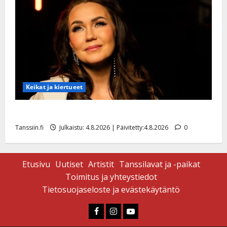
Keikat ja kiertueet
Saija Tuupanen ei toivu – lääkäri: ”Vaakatasoon”
Tanssiin.fi
Julkaistu: 4.8.2026 | Päivitetty:4.8.2026
0
Etusivu
Uutiset
Artistit
Tanssilavat ja -paikat
Toimitus ja yhteystiedot
Tietosuojaseloste ja evästekäytäntö
Faceboook
Instagram
Youtube