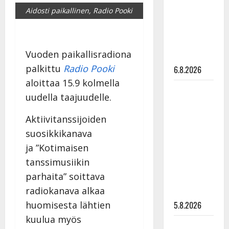
tanssilavalle?
Aidosti paikallinen, Radio Pooki
Pirttijoki
näyttää
mallia –
Vuoden paikallisradiona
video
palkittu
Radio Pooki
6.8.2026
aloittaa 15.9 kolmella
Leif
uudella taajuudelle.
Lindeman
levytti:
Aktiivitanssijoiden
”Kuvaa
suosikkikanava
osuvasti
ja ”Kotimaisen
uraani
tanssimusiikin
pikkupojasta
parhaita” soittava
näihin
radiokanava alkaa
päiviin”
5.8.2026
huomisesta lähtien
kuulua myös
Jukka