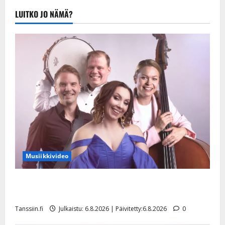
Julkaistu:
LUITKO JO NÄMÄ?
20.8.2025 |
Päivitetty:22.8.2025
Musiikkivideo
Sopiiko Edith Piaf tanssilavalle? Pirttijoki näyttää
mallia – video
Tanssiin.fi
Julkaistu: 6.8.2026 | Päivitetty:6.8.2026
0