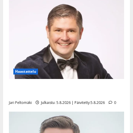
Haastattelu
Leif Lindeman levytti: ”Kuvaa osuvasti uraani
pikkupojasta näihin päiviin”
Jari Peltomäki
Julkaistu: 5.8.2026 | Päivitetty:5.8.2026
0