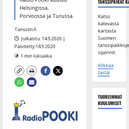
TANSSIPAIKAT K
Helsingissä,
Porvoossa ja Turussa.
Katso
kätevästä
Tanssiin.fi
kartasta
Suomen
Julkaistu: 14.9.2020 |
tanssipaikkoj
Päivitetty:14.9.2020
sijainnit.
1 min lukuaika
Klikkaa
tästä!
TUOREIMMAT
KUULUMISET
Sopiiko
Edith Piaf