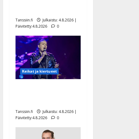
Saija Tuupanen ei toivu –
lääkäri: ”Vaakatasoon”
Tanssiin.fi
Julkaistu: 4.8.2026 |
Päivitetty:4.8.2026
0
Keikat ja kiertueet
Ilari Hämäläisen
tangomatkan hinta: 10 000
eurolla keikkoja sivu suun
Tanssiin.fi
Julkaistu: 4.8.2026 |
Päivitetty:4.8.2026
0