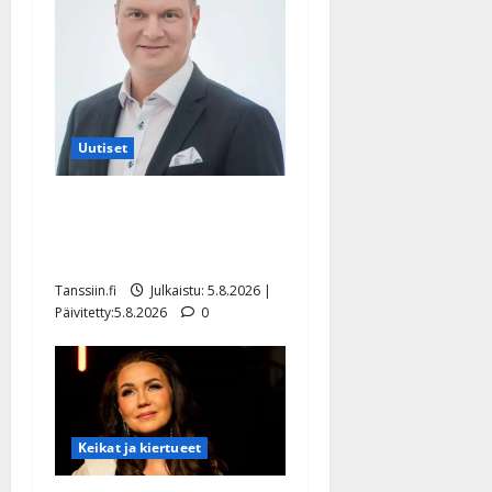
Uutiset
Jukka Hallikainen, 50,
liikuttuu lapsenlapsistaan –
uusi laulu koskettaa syvältä
Tanssiin.fi
Julkaistu: 5.8.2026 |
Päivitetty:5.8.2026
0
Keikat ja kiertueet