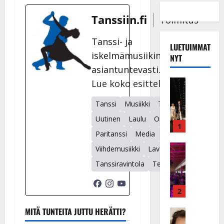
Tanssiin.fi
Toimitus
Tanssi- ja
LUETUIMMAT
iskelmämusiikin uutiset
NYT
asiantuntevasti.
Musiikkiv
Lue koko esittely
H
u
Tanssi
Musiikki
Tanssilava
i
Uutinen
Laulu
Orkesteri
k
1
Paritanssi
Media
Viihde
e
a
Keikat ja 
Viihdemusiikki
Lavatanssi
I
t
Tanssiravintola
Televisio
k
h
ä
y
v
v
2
ä
ä
MITÄ TUNTEITA JUTTU HERÄTTI?
s
Tanssitäh
s
H
a