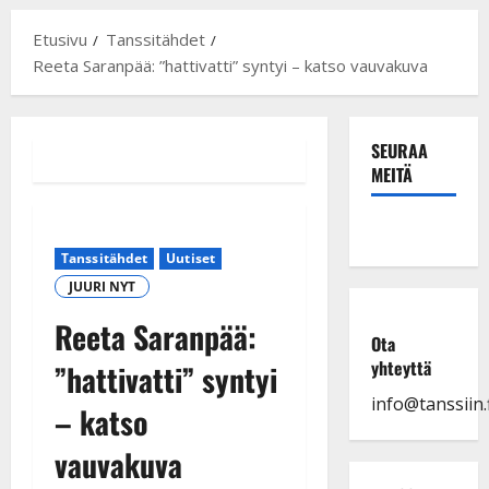
Etusivu
Tanssitähdet
Reeta Saranpää: ”hattivatti” syntyi – katso vauvakuva
SEURAA
MEITÄ
Tanssitähdet
Uutiset
JUURI NYT
Reeta Saranpää:
Ota
yhteyttä
”hattivatti” syntyi
info@tanssiin.f
– katso
vauvakuva