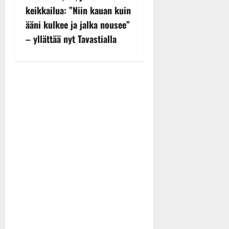
n
keikkailua: ”Niin kauan kuin
ääni kulkee ja jalka nousee”
a
– yllättää nyt Tavastialla
v
i
g
a
t
i
o
n