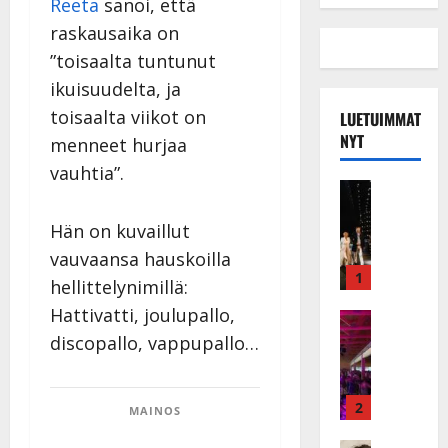
Reeta
sanoi, että
raskausaika on
”toisaalta tuntunut
ikuisuudelta, ja
toisaalta viikot on
LUETUIMMAT
NYT
menneet hurjaa
vauhtia”.
Musiikkiv
H
Hän on kuvaillut
u
i
vauvaansa hauskoilla
k
1
hellittelynimillä:
e
Hattivatti, joulupallo,
a
Keikat ja 
I
t
discopallo, vappupallo…
k
h
ä
y
v
v
2
MAINOS
ä
ä
Tanssitäh