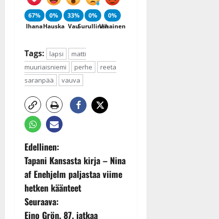
67%
0%
33%
0%
0%
Ihana
Hauska
Vau
Surullinen
Vihainen
Tags:
lapsi
matti
muuriaisniemi
perhe
reeta
saranpää
vauva
P
Edellinen:
Tapani Kansasta kirja – Nina
o
af Enehjelm paljastaa viime
s
hetken käänteet
Seuraava:
t
Eino Grön, 87, jatkaa