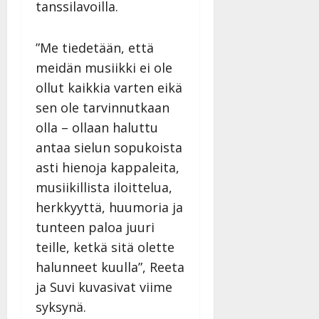
l
tanssilavoilla.
l
e
”Me tiedetään, että
i
meidän musiikki ei ole
s
o
ollut kaikkia varten eikä
k
sen ole tarvinnutkaan
i
olla – ollaan haluttu
i
t
antaa sielun sopukoista
o
asti hienoja kappaleita,
s
musiikillista iloittelua,
Tanssiin.fi
herkkyyttä, huumoria ja
Julkaistu:
tunteen paloa juuri
27.4.2025
teille, ketkä sitä olette
|
halunneet kuulla”, Reeta
Päivitetty:
ja Suvi kuvasivat viime
syksynä.