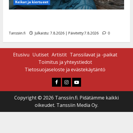
Keikat ja kiertueet
Maikilta pysäyttävä ulostulo: ”Elämä toi eteeni
sellaisen yllätyksen…”
Tanssiin.fi
Julkaistu: 7.8.2026 | Päivitetty:7.8.2026
0
Etusivu
Uutiset
Artistit
Tanssilavat ja -paikat
Toimitus ja yhteystiedot
Tietosuojaseloste ja evästekäytäntö
Faceboook
Instagram
Youtube
Copyright © 2026 Tanssiin.fi. Pidätämme kaikki
oikeudet. Tanssiin Media Oy.