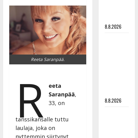
Mäntyniemi:
matka
tyssäsi
8.8.2026
Matti
Ruohonen
viettää taas
Reeta Saranpää.
synttäreitään
täydessä
R
hiljaisuudessa
– tämä on
eeta
tilanne nyt
Saranpää
,
8.8.2026
33, on
TTK-tähti
tanssikansalle tuttu
Anna
laulaja, joka on
Hanski
rakastaa
nyttemmin siirtynyt