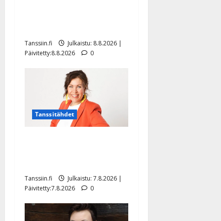
synttäreitään täydessä
hiljaisuudessa – tämä on
tilanne nyt
Tanssiin.fi
Julkaistu: 8.8.2026 |
Päivitetty:8.8.2026
0
Tanssitähdet
TTK-tähti Anna Hanski
rakastaa tanssia – suru
tyttären syövästä painaa
Tanssiin.fi
Julkaistu: 7.8.2026 |
Päivitetty:7.8.2026
0