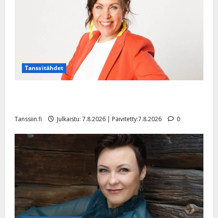
Tanssitähdet
TTK-tähti Anna Hanski rakastaa tanssia – suru
tyttären syövästä painaa
Tanssiin.fi
Julkaistu: 7.8.2026 | Päivitetty:7.8.2026
0