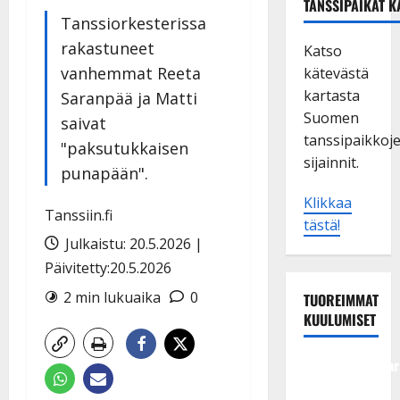
TANSSIPAIKAT K
Tanssiorkesterissa
rakastuneet
Katso
vanhemmat Reeta
kätevästä
kartasta
Saranpää ja Matti
Suomen
saivat
tanssipaikkoj
"paksutukkaisen
sijainnit.
punapään".
Klikkaa
Tanssiin.fi
tästä!
Julkaistu: 20.5.2026 |
Päivitetty:20.5.2026
2 min lukuaika
0
TUOREIMMAT
KUULUMISET
Tangokuningatar
Raija