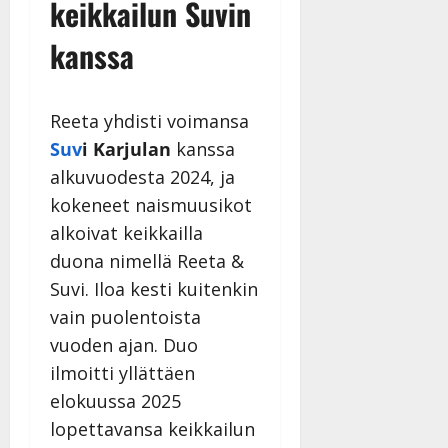
i
keikkailun Suvin
i
a
|
d
a
t
Päivitetty:
kanssa
e
n
r
o
t
i
k
i
…
o
Reeta yhdisti voimansa
n
”
o
a
Suv
i Karjulan
kanssa
s
Tanssiin.fi
h
alkuvuodesta 2024, ja
t
ä
Julkaistu:
e
kokeneet naismuusikot
i
20.8.2025
Tanssiin.fi
alkoivat keikkailla
t
|
Päivitetty:
ä
duona nimellä Reeta &
Julkaistu:
ä
17.8.2025
Suvi. Iloa kesti kuitenkin
n
|
vain puolentoista
–
Päivitetty:
vuoden ajan. Duo
D
a
ilmoitti yllättäen
n
elokuussa 2025
n
lopettavansa keikkailun
y