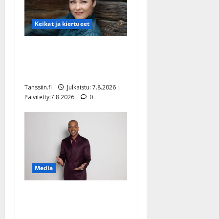
Keikat ja kiertueet
Maikilta pysäyttävä
ulostulo: ”Elämä toi eteeni
sellaisen yllätyksen…”
Tanssiin.fi
Julkaistu: 7.8.2026 |
Päivitetty:7.8.2026
0
Media
Tanssii tähtien kanssa -
julkkikset julki: Anna
Hanski liitää tv-parketilla