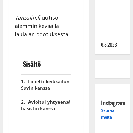
julkkikset
julki: Anna
Tanssiin.fi
uutisoi
Hanski
aiemmin keväällä
liitää tv-
laulajan odotuksesta.
parketilla
6.8.2026
Sisältö
Lopetti keikkailun
Suvin kanssa
Instagram
Avioitui yhtyeensä
basistin kanssa
Seuraa
meitä