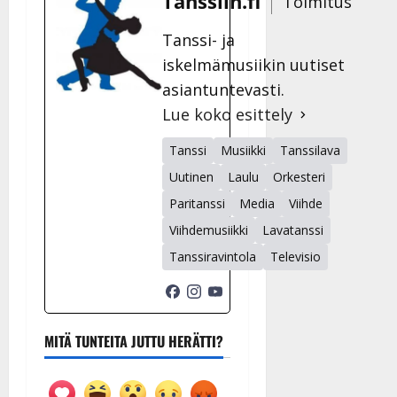
Tanssiin.fi
Toimitus
Tanssi- ja
iskelmämusiikin uutiset
asiantuntevasti.
Lue koko esittely
Tanssi
Musiikki
Tanssilava
Uutinen
Laulu
Orkesteri
Paritanssi
Media
Viihde
Viihdemusiikki
Lavatanssi
Tanssiravintola
Televisio
MITÄ TUNTEITA JUTTU HERÄTTI?