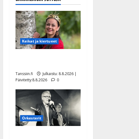
Keikat ja kiertueet
Tangokuningatar Raija
Mäntyniemi: matka tyssäsi
Tanssiin.fi
Julkaistu: 8.8.2026 |
Päivitetty:8.8.2026
0
Orkesterit
Matti Ruohonen viettää taas