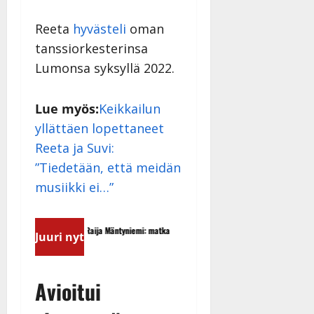
Reeta
hyvästeli
oman
tanssiorkesterinsa
Lumonsa syksyllä 2022.
Lue myös:
Keikkailun
yllättäen lopettaneet
Reeta ja Suvi:
”Tiedetään, että meidän
musiikki ei…”
Matti Ruohonen viettää taas
Tangokuningatar Raija Mäntyniemi: matka
Juuri nyt
täydessä hiljaisuudessa – tä
tyssäsi
nyt
Avioitui