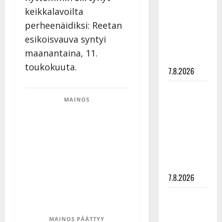
tanssia –
keikkalavoilta
suru
perheenäidiksi: Reetan
tyttären
esikoisvauva syntyi
syövästä
maanantaina, 11.
painaa
toukokuuta.
7.8.2026
Maikilta
MAINOS
pysäyttävä
ulostulo:
”Elämä toi
eteeni
sellaisen
yllätyksen…”
7.8.2026
Tanssii
tähtien
MAINOS PÄÄTTYY
kanssa -