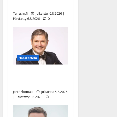
näyttää mallia – video
Tanssiin.fi
Julkaistu: 6.8.2026 |
Päivitetty:6.8.2026
0
Haastattelu
Leif Lindeman levytti:
”Kuvaa osuvasti uraani
pikkupojasta näihin päiviin”
Jari Peltomäki
Julkaistu: 5.8.2026
| Päivitetty:5.8.2026
0