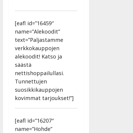
27.4.2025
|
Päivitetty:
[eafl id=”16459″
name=”Alekoodit”
text=”Paljastamme
verkkokauppojen
alekoodit! Katso ja
säästä
nettishoppailullasi.
Tunnettujen
suosikkikauppojen
kovimmat tarjoukset!”]
[eafl id=”16207″
name=”Hohde”