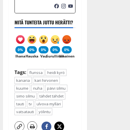
MITÄ TUNTEITA JUTTU HERÄTTI?
0%
0%
0%
0%
0%
Ihana
Hauska
Vau
Surullinen
Vihainen
Tags:
flunssa
heidi kyrö
kanaria
kari hirvonen
kuume
nuha
päivi silmu
simo silmu
tähdet tähdet
tauti
tv
ulvova mylläri
vatsatauti
yölintu