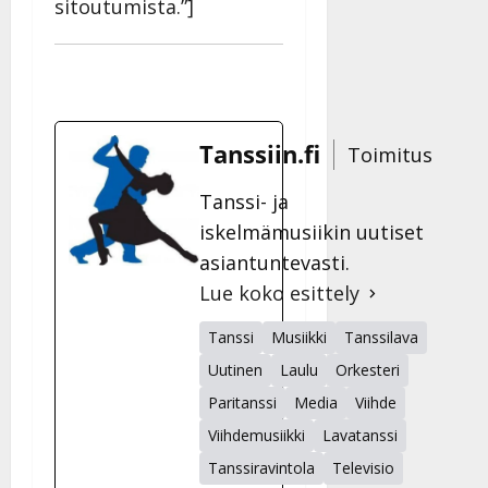
sitoutumista.”]
Tanssiin.fi
Toimitus
Tanssi- ja
iskelmämusiikin uutiset
asiantuntevasti.
Lue koko esittely
Tanssi
Musiikki
Tanssilava
Uutinen
Laulu
Orkesteri
Paritanssi
Media
Viihde
Viihdemusiikki
Lavatanssi
Tanssiravintola
Televisio