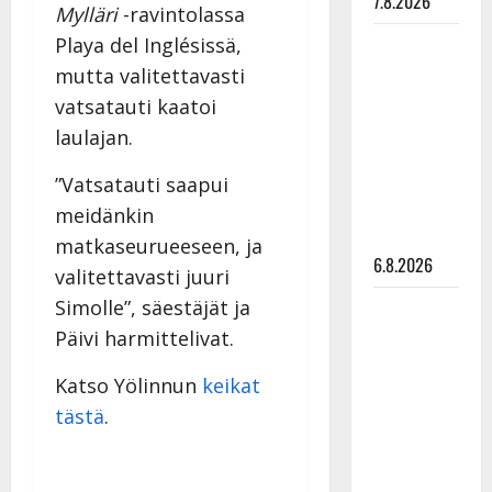
7.8.2026
Mylläri
-ravintolassa
Tanssii
Playa del Inglésissä,
tähtien
mutta valitettavasti
kanssa -
vatsatauti kaatoi
julkkikset
laulajan.
julki: Anna
Hanski
”Vatsatauti saapui
liitää tv-
meidänkin
parketilla
matkaseurueeseen, ja
6.8.2026
valitettavasti juuri
Simolle”, säestäjät ja
Sopiiko
Edith Piaf
Päivi harmittelivat.
tanssilavalle?
Katso Yölinnun
keikat
Pirttijoki
tästä
.
näyttää
mallia –
video