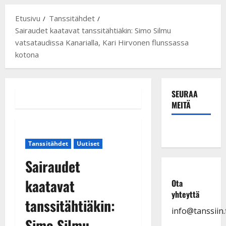
Etusivu
Tanssitähdet
Sairaudet kaatavat tanssitähtiäkin: Simo Silmu
vatsataudissa Kanarialla, Kari Hirvonen flunssassa
kotona
SEURAA
MEITÄ
Tanssitähdet
Uutiset
Sairaudet
kaatavat
Ota
yhteyttä
tanssitähtiäkin:
info@tanssiin.f
Simo Silmu