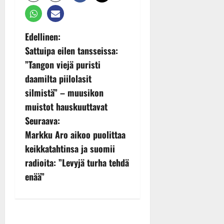
P
Edellinen:
Sattuipa eilen tansseissa:
o
”Tangon viejä puristi
s
daamilta piilolasit
silmistä” – muusikon
t
muistot hauskuuttavat
n
Seuraava:
Markku Aro aikoo puolittaa
a
keikkatahtinsa ja suomii
v
radioita: ”Levyjä turha tehdä
enää”
i
g