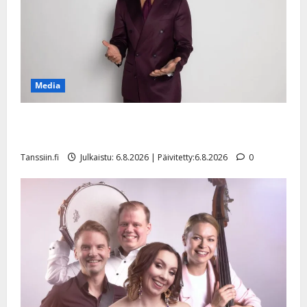
Media
Tanssii tähtien kanssa -julkkikset julki: Anna Hanski
liitää tv-parketilla
Tanssiin.fi
Julkaistu: 6.8.2026 | Päivitetty:6.8.2026
0