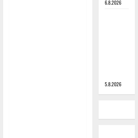
6.8.2026
Leif
Lindeman
levytti:
”Kuvaa
osuvasti
uraani
pikkupojasta
näihin
päiviin”
5.8.2026