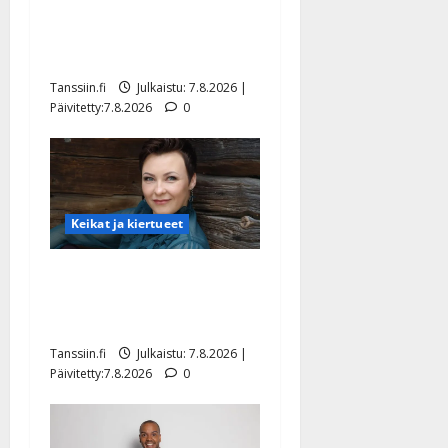
TTK-tähti Anna Hanski
rakastaa tanssia – suru
tyttären syövästä painaa
Tanssiin.fi
Julkaistu: 7.8.2026 |
Päivitetty:7.8.2026
0
Keikat ja kiertueet
Maikilta pysäyttävä
ulostulo: ”Elämä toi eteeni
sellaisen yllätyksen…”
Tanssiin.fi
Julkaistu: 7.8.2026 |
Päivitetty:7.8.2026
0