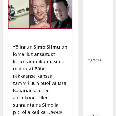
TTK-tähti
Anna
Hanski
rakastaa
tanssia –
suru
tyttären
Yölinnun
Simo Silmu
on
syövästä
painaa
lomaillut ansaitusti
7.8.2026
koko tammikuun. Simo
matkusti
Päivi
-
Maikilta
rakkaansa kanssa
pysäyttävä
tammikuun puolivälissä
ulostulo:
”Elämä toi
Kanariansaarten
eteeni
aurinkoon. Eilen
sellaisen
sunnuntaina Simolla
yllätyksen…”
piti olla keikka
Ulvova