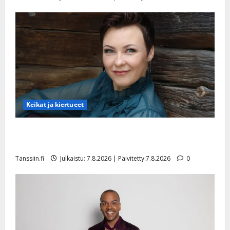
Keikat ja kiertueet
Maikilta pysäyttävä ulostulo: ”Elämä toi eteeni
sellaisen yllätyksen…”
Tanssiin.fi
Julkaistu: 7.8.2026 | Päivitetty:7.8.2026
0