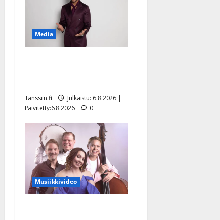
Media
Tanssii tähtien kanssa -
julkkikset julki: Anna
Hanski liitää tv-parketilla
Tanssiin.fi
Julkaistu: 6.8.2026 |
Päivitetty:6.8.2026
0
Musiikkivideo
Sopiiko Edith Piaf
tanssilavalle? Pirttijoki