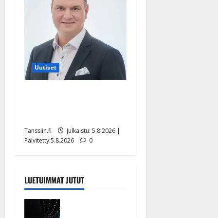
Uutiset
Jukka Hallikainen, 50,
liikuttuu lapsenlapsistaan –
uusi laulu koskettaa syvältä
Tanssiin.fi
Julkaistu: 5.8.2026 |
Päivitetty:5.8.2026
0
LUETUIMMAT JUTUT
Huikeat
hyvästit!