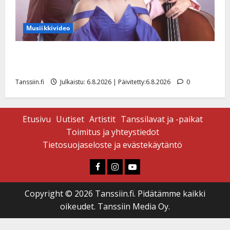
Musiikkivideo
Sopiiko Edith Piaf tanssilavalle? Pirttijoki näyttää
mallia – video
Tanssiin.fi
Julkaistu: 6.8.2026 | Päivitetty:6.8.2026
0
Etusivu
Uutiset
Artistit
Tanssilavat ja -paikat
Toimitus ja yhteystiedot
Tietosuojaseloste ja evästekäytäntö
Faceboook
Instagram
Youtube
Copyright © 2026 Tanssiin.fi. Pidätämme kaikki
oikeudet. Tanssiin Media Oy.