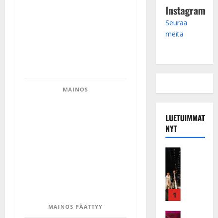
Instagram
Seuraa
meitä
MAINOS
LUETUIMMAT
NYT
Musiikkiv
H
u
i
k
1
e
MAINOS PÄÄTTYY
a
Keikat ja 