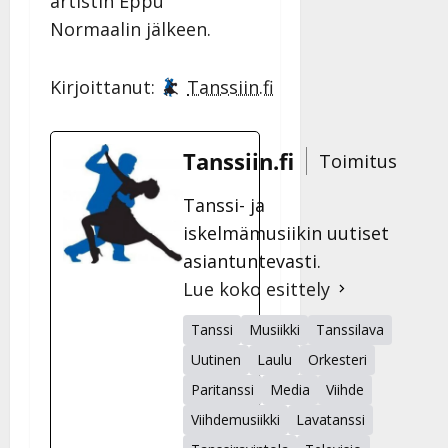
artistin Eppu
Normaalin jälkeen.
Kirjoittanut:
Tanssiin.fi
Tanssiin.fi
Toimitus
Tanssi- ja
iskelmämusiikin uutiset
asiantuntevasti.
Lue koko esittely
Tanssi
Musiikki
Tanssilava
Uutinen
Laulu
Orkesteri
Paritanssi
Media
Viihde
Viihdemusiikki
Lavatanssi