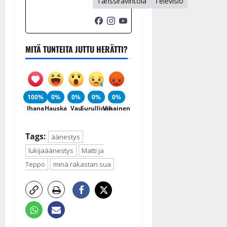
Tanssiravintola
Televisio
MITÄ TUNTEITA JUTTU HERÄTTI?
100%
0%
0%
0%
0%
Ihana
Hauska
Vau
Surullinen
Vihainen
Tags:
äänestys
lukijaäänestys
Matti ja
Teppo
minä rakastan sua