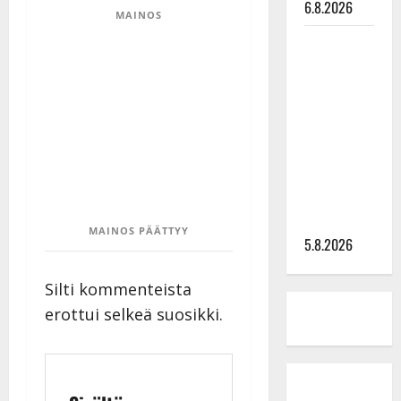
6.8.2026
MAINOS
Leif
Lindeman
levytti:
”Kuvaa
osuvasti
uraani
pikkupojasta
näihin
päiviin”
MAINOS PÄÄTTYY
5.8.2026
Silti kommenteista
erottui selkeä suosikki.