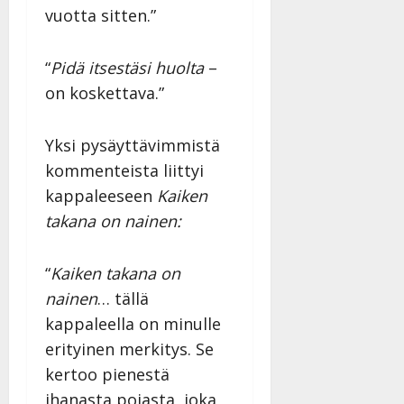
vuotta sitten.”
“
Pidä itsestäsi huolta
–
on koskettava.”
Yksi pysäyttävimmistä
kommenteista liittyi
kappaleeseen
Kaiken
takana on nainen:
“
Kaiken takana on
nainen
… tällä
kappaleella on minulle
erityinen merkitys. Se
kertoo pienestä
ihanasta pojasta, joka