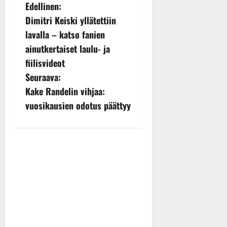
P
Edellinen:
Dimitri Keiski yllätettiin
o
lavalla – katso fanien
s
ainutkertaiset laulu- ja
fiilisvideot
t
Seuraava:
n
Kake Randelin vihjaa:
vuosikausien odotus päättyy
a
v
i
g
a
t