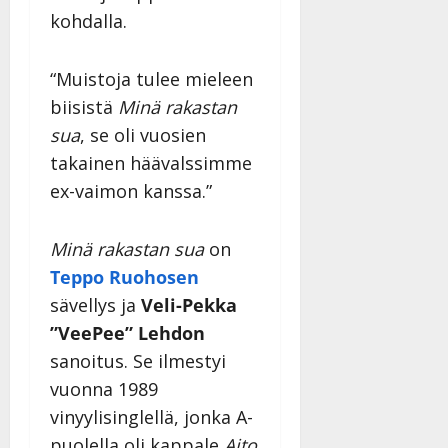
kohdalla.
“Muistoja tulee mieleen
biisistä
Minä rakastan
sua
, se oli vuosien
takainen häävalssimme
ex-vaimon kanssa.”
Minä rakastan sua
on
Teppo Ruohosen
sävellys ja
Veli-Pekka
”VeePee” Lehdon
sanoitus. Se ilmestyi
vuonna 1989
vinyylisinglellä, jonka A-
puolella oli kappale
Aito