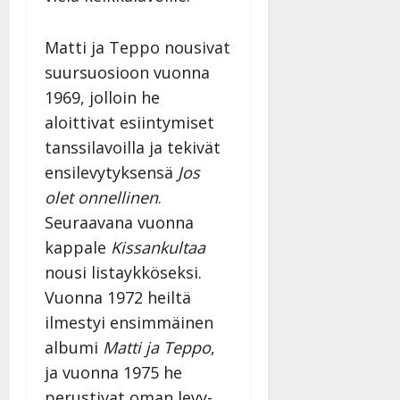
Matti ja Teppo nousivat
suursuosioon vuonna
1969, jolloin he
aloittivat esiintymiset
tanssilavoilla ja tekivät
ensilevytyksensä
Jos
olet onnellinen
.
Seuraavana vuonna
kappale
Kissankultaa
nousi listaykköseksi.
Vuonna 1972 heiltä
ilmestyi ensimmäinen
albumi
Matti ja Teppo
,
ja vuonna 1975 he
perustivat oman levy-