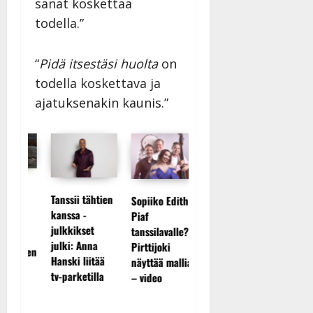
sanat koskettaa
todella.”
“
Pidä itsestäsi huolta
on
todella koskettava ja
ajatuksenakin kaunis.”
Tanssii tähtien
Sopiiko Edith
Leif Lindeman
kanssa -
Piaf
levytti: ”Kuvaa
Jukka
julkkikset
tanssilavalle?
osuvasti uraani
Hallikai
julki: Anna
Pirttijoki
pikkupojasta
laisen
liikuttu
Hanski liitää
näyttää mallia
näihin päiviin”
n…”
lapsenla
tv-parketilla
– video
– uusi l
koskett