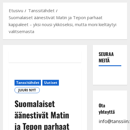
Etusivu
Tanssitähdet
Suomalaiset äänestivät Matin ja Tepon parhaat
kappaleet – yksi nousi ykköseksi, mutta moni kieltäytyi
valitsemasta
SEURAA
MEITÄ
Tanssitähdet
Uutiset
JUURI NYT
Suomalaiset
Ota
yhteyttä
äänestivät Matin
info@tanssiin.f
ja Tepon parhaat