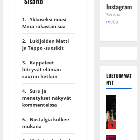
Sisältö
Instagram
Seuraa
Ykköseksi nousi
meitä
Minä rakastan sua
Lukijoiden Matti
ja Teppo -suosikit
Kappaleet
liittyvät elämän
LUETUIMMAT
suuriin hetkiin
NYT
Suru ja
Musiikkiv
menetykset näkyvät
H
kommenteissa
u
i
Nostalgia kulkee
k
1
mukana
e
a
Keikat ja 