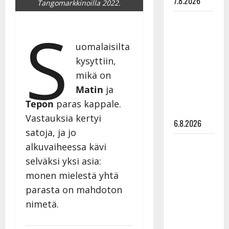
7.8.2026
Tangomarkkinoilla 2022.
Tanssii
S
tähtien
kanssa -
uomalaisilta
julkkikset
kysyttiin,
julki: Anna
mikä on
Hanski
Matin
ja
liitää tv-
Tepon
paras kappale.
parketilla
Vastauksia kertyi
6.8.2026
satoja, ja jo
Sopiiko
alkuvaiheessa kävi
Edith Piaf
selväksi yksi asia:
tanssilavalle?
monen mielestä yhtä
Pirttijoki
parasta on mahdoton
näyttää
nimetä.
mallia –
video