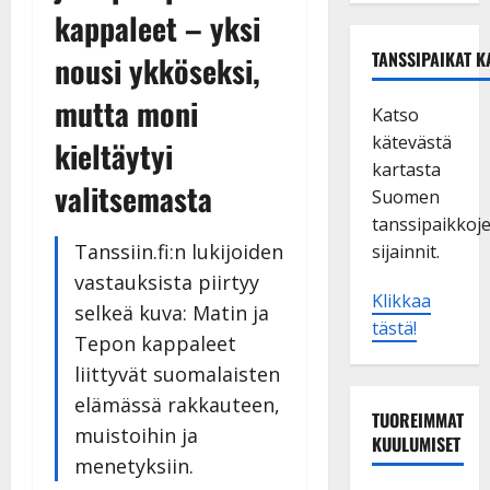
kappaleet – yksi
TANSSIPAIKAT K
nousi ykköseksi,
mutta moni
Katso
kätevästä
kieltäytyi
kartasta
valitsemasta
Suomen
tanssipaikkoj
Tanssiin.fi:n lukijoiden
sijainnit.
vastauksista piirtyy
Klikkaa
selkeä kuva: Matin ja
tästä!
Tepon kappaleet
liittyvät suomalaisten
elämässä rakkauteen,
TUOREIMMAT
muistoihin ja
KUULUMISET
menetyksiin.