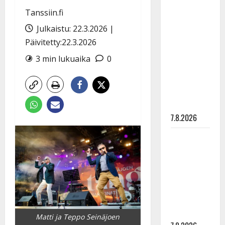
TTK-tähti
Tanssiin.fi
Anna
Julkaistu: 22.3.2026 |
Hanski
rakastaa
Päivitetty:22.3.2026
tanssia –
3 min lukuaika
0
suru
tyttären
syövästä
painaa
7.8.2026
Maikilta
pysäyttävä
ulostulo:
”Elämä toi
eteeni
sellaisen
yllätyksen…”
Matti ja Teppo Seinäjoen