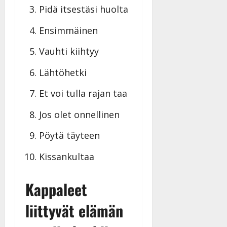
Päivitetty:
Pidä itsestäsi huolta
D
a
Ensimmäinen
n
n
Vauhti kiihtyy
y
l
Lähtöhetki
l
e
Et voi tulla rajan taa
i
s
Jos olet onnellinen
o
k
Pöytä täyteen
i
i
Kissankultaa
t
o
Kappaleet
s
Tanssiin.fi
liittyvät elämän
Julkaistu: