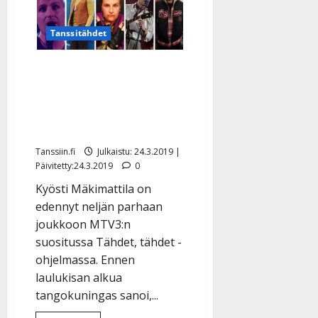
Tähdet,
tähdet
-
Tanssitähdet
finaalia:
”Kerran
elämässä
-
Äänestä! Mikä on
juttu”
suosikkisi Kyösti
Mäkimattilan Tähdet,
tähdet -teema-asuista?
Tanssiin.fi
Julkaistu: 24.3.2019 |
Päivitetty:24.3.2019
0
Kyösti Mäkimattila on
edennyt neljän parhaan
joukkoon MTV3:n
suositussa Tähdet, tähdet -
ohjelmassa. Ennen
laulukisan alkua
tangokuningas sanoi,...