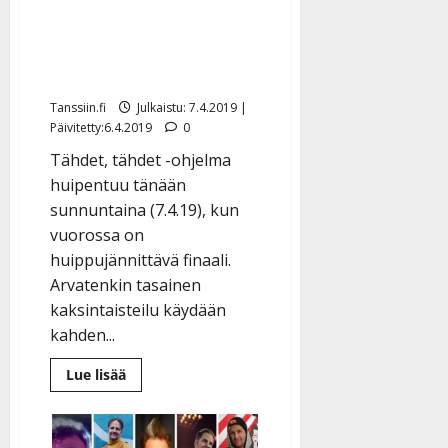
jännittää Tähdet, tähdet -
finaalia: ”Kerran elämässä
-juttu”
Tanssiin.fi
Julkaistu: 7.4.2019 |
Päivitetty:6.4.2019
0
Tähdet, tähdet -ohjelma
huipentuu tänään
sunnuntaina (7.4.19), kun
vuorossa on
huippujännittävä finaali.
Arvatenkin tasainen
kaksintaisteilu käydään
kahden...
Lue
Lue lisää
lisää
aiheesta
Kyösti
Mäkimattila
jännittää