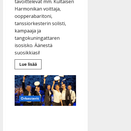
tavoittelevat mm. Kultaisen
Harmonikan voittaja,
oopperabaritoni,
tanssiorkesterin solisti,
kampaaja ja
tangokuningattaren
isosisko. Äänestä
suosikkiasi!
Lue
Lue lisää
lisää
aiheesta
Tangoäänestys
alkoi:
katso
lauluvideot
–
mukana
Orkesterit
Reeta
Saranpää,
Joonas
Vappuiloa! Komiat
Erkkilä,
Hanna
valittiin radiossa vuoden
Hirvonen,
Mertsi
iskelmätähdeksi:
Lindgren…