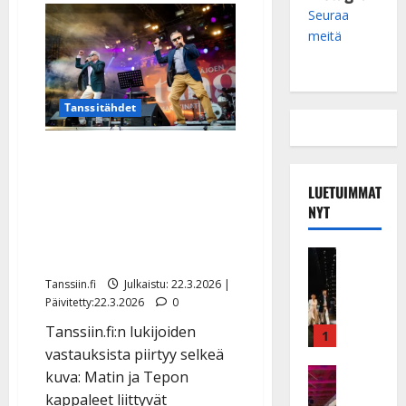
Seuraa
meitä
Tanssitähdet
Suomalaiset äänestivät
Matin ja Tepon parhaat
LUETUIMMAT
kappaleet – yksi nousi
NYT
ykköseksi, mutta moni
kieltäytyi valitsemasta
Musiikkiv
H
Tanssiin.fi
Julkaistu: 22.3.2026 |
u
Päivitetty:22.3.2026
0
i
Tanssiin.fi:n lukijoiden
k
1
e
vastauksista piirtyy selkeä
a
Keikat ja 
kuva: Matin ja Tepon
I
t
kappaleet liittyvät