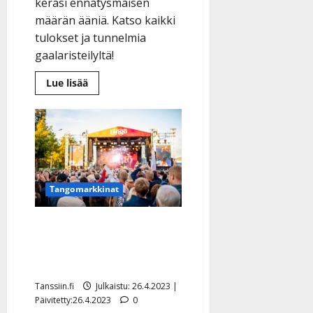
keräsi ennätysmäisen
määrän ääniä. Katso kaikki
tulokset ja tunnelmia
gaalaristeilyltä!
Lue
Lue lisää
lisää
aiheesta
Saija
Tuupanen
ja
Komiat
uusivat
voittonsa
–
Jarkko
Tangomarkkinat
Yli-
Sikkilä
nousi
miestähtien
Tangojatkajat selvillä –
kärkeen
monet tutut nimet
etenivät laulukisassa
Tanssiin.fi
Julkaistu: 26.4.2023 |
Päivitetty:26.4.2023
0