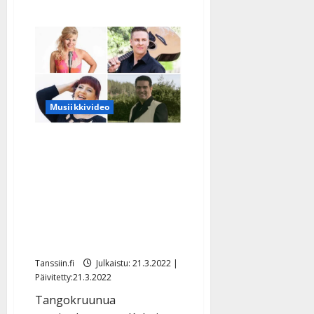
Musiikkivideo
Tangoäänestys alkoi:
katso lauluvideot –
mukana Reeta Saranpää,
Joonas Erkkilä, Hanna
Hirvonen, Mertsi
Lindgren…
Tanssiin.fi
Julkaistu: 21.3.2022 |
Päivitetty:21.3.2022
Tangokruunua