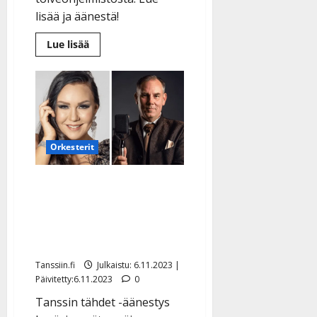
lisää ja äänestä!
Lue
Lue lisää
lisää
aiheesta
Leif
ja
Kyösti
laulavat,
mitä
Sinä
haluat
–
Orkesterit
näin
äänestät
ainutkertaisten
Saija Tuupanen ja Komiat
konserttien
toivekappaleet
uusivat voittonsa –
Jarkko Yli-Sikkilä nousi
miestähtien kärkeen
Tanssiin.fi
Julkaistu: 6.11.2023 |
Päivitetty:6.11.2023
0
Tanssin tähdet -äänestys