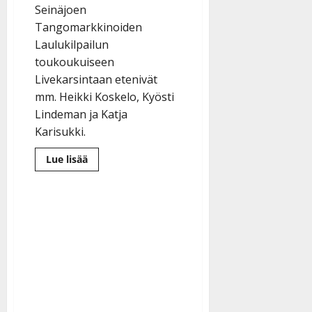
Seinäjoen
Tangomarkkinoiden
Laulukilpailun
toukoukuiseen
Livekarsintaan etenivät
mm. Heikki Koskelo, Kyösti
Lindeman ja Katja
Karisukki.
Lue
Lue lisää
lisää
aiheesta
Tangojatkajat
selvillä
–
monet
tutut
nimet
etenivät
laulukisassa