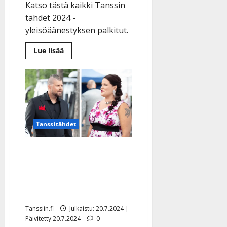
|
Katso tästä kaikki Tanssin
Päivitetty:
tähdet 2024 -
yleisöäänestyksen palkitut.
Lue
Lue lisää
lisää
aiheesta
Saija
Tuupanen
jättäytyi
pois
–
Diandra
valittiin
yllättäen
Tanssitähdet
vuoden
naisartistiksi
Lukijat: Minna Saarinen ja
Juho Backman selviä
suosikkeja Kiuruveden
IskelmäMestareiksi
Tanssiin.fi
Julkaistu: 20.7.2024 |
Päivitetty:20.7.2024
0