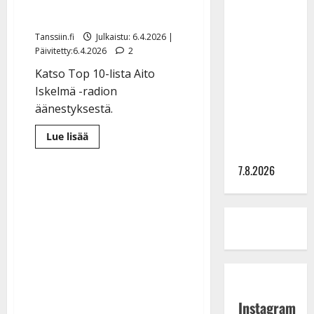
TTK-tähti
Helenalle ja Komioille
Anna
Tanssiin.fi
Julkaistu: 6.4.2026 |
Hanski
Päivitetty:6.4.2026
2
rakastaa
Katso Top 10-lista Aito
tanssia –
Iskelmä -radion
suru
äänestyksestä.
tyttären
syövästä
Lue
Lue lisää
lisää
painaa
aiheesta
Tässä
7.8.2026
on
kaikkien
aikojen
aidoin
iskelmä
–
näin
kävi
Finlandersille,
Katri
Helenalle
ja
Komioille
Instagram