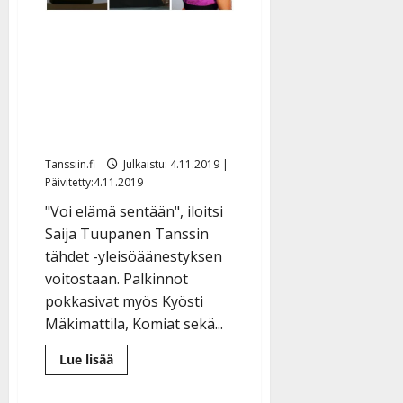
palkinnosta
–
Kultaisen
Tanssin tähdet valittiin:
Venlan
äänestys
Saija ja Kyösti
alkoi
artistiykkösiä, myös
Komiat ja Valasranta
palkittiin
Tanssiin.fi
Julkaistu: 4.11.2019 |
Päivitetty:4.11.2019
"Voi elämä sentään", iloitsi
Saija Tuupanen Tanssin
tähdet -yleisöäänestyksen
voitostaan. Palkinnot
pokkasivat myös Kyösti
Mäkimattila, Komiat sekä...
Lue
Lue lisää
lisää
aiheesta
Tanssin