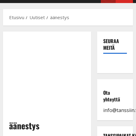
Menu
Etusivu
Uutiset
äänestys
SEURAA
MEITÄ
Ota
yhteyttä
info@tanssiin.f
äänestys
TANSSIPAIKAT K