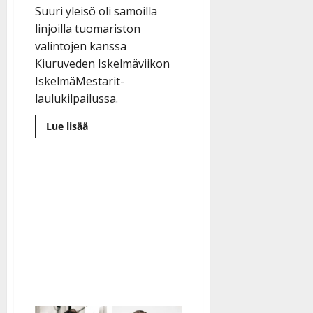
Suuri yleisö oli samoilla
linjoilla tuomariston
valintojen kanssa
Kiuruveden Iskelmäviikon
IskelmäMestarit-
laulukilpailussa.
Lue
Lue lisää
lisää
aiheesta
Lukijat:
Minna
Saarinen
ja
Juho
Backman
selviä
suosikkeja
Kiuruveden
IskelmäMestareiksi