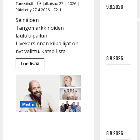
Tanssiin.fi
Julkaistu: 27.4.2026 |
9.8.2026
Päivitetty:27.4.2026
1
Tangokuningatar
Seinäjoen
Raija
Tangomarkkinoiden
Mäntyniemi:
laulukilpailun
matka
Livekarsinnan kilpailijat on
tyssäsi
nyt valittu. Katso lista!
8.8.2026
Lue
Lue lisää
lisää
Matti
aiheesta
Suosikit
Ruohonen
pitivät
pintansa
viettää taas
–
synttäreitään
tässä
ovat
täydessä
Tangomarkkinoiden
Media
jatkoon
hiljaisuudessa
päässeet
laulajat
– tämä on
Tässä on kaikkien aikojen
tilanne nyt
aidoin iskelmä – näin kävi
8.8.2026
Finlandersille, Katri