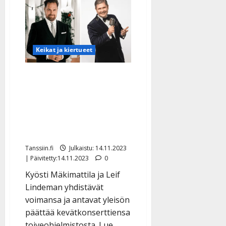
Keikat ja kiertueet
Leif ja Kyösti laulavat,
mitä Sinä haluat – näin
äänestät ainutkertaisten
konserttien
toivekappaleet
Tanssiin.fi
Julkaistu: 14.11.2023
| Päivitetty:14.11.2023
0
Kyösti Mäkimattila ja Leif
Lindeman yhdistävät
voimansa ja antavat yleisön
päättää kevätkonserttiensa
toiveohjelmistosta. Lue