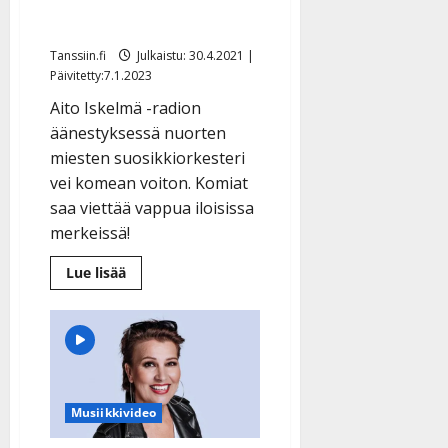
”Mahtavaa”
Tanssiin.fi
Julkaistu: 30.4.2021 |
Päivitetty:7.1.2023
Aito Iskelmä -radion
äänestyksessä nuorten
miesten suosikkiorkesteri
vei komean voiton. Komiat
saa viettää vappua iloisissa
merkeissä!
Lue
Lue lisää
lisää
aiheesta
Vappuiloa!
Komiat
valittiin
radiossa
vuoden
iskelmätähdeksi:
”Mahtavaa”
Musiikkivideo