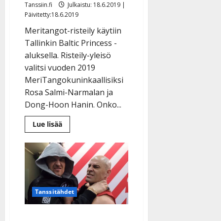
Tanssiin.fi
Julkaistu: 18.6.2019 |
Päivitetty:18.6.2019
Meritangot-risteily käytiin
Tallinkin Baltic Princess -
aluksella. Risteily-yleisö
valitsi vuoden 2019
MeriTangokuninkaallisiksi
Rosa Salmi-Narmalan ja
Dong-Hoon Hanin. Onko...
Lue
Lue lisää
lisää
aiheesta
Meritangojen
kuninkaalliset:
Hanski
ja
Rosa
kruunattiin
voittajiksi
Tanssitähdet
Kyösti Mäkimattila