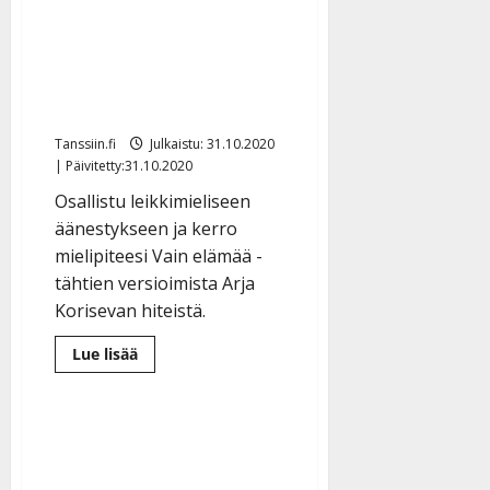
Vain elämää -videot
vastakkain: Arja
Korisevan hiteistä hienoja
versioita – äänestä
Tanssiin.fi
Julkaistu: 31.10.2020
| Päivitetty:31.10.2020
Osallistu leikkimieliseen
äänestykseen ja kerro
mielipiteesi Vain elämää -
tähtien versioimista Arja
Korisevan hiteistä.
Lue
Lue lisää
lisää
aiheesta
Vain
elämää
-
videot
vastakkain:
Arja