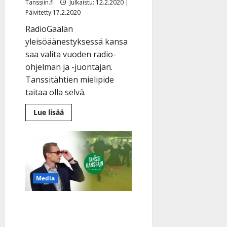
Tanssiin.fi
Julkaistu: 12.2.2020 |
Päivitetty:17.2.2020
RadioGaalan
yleisöäänestyksessä kansa
saa valita vuoden radio-
ohjelman ja -juontajan.
Tanssitähtien mielipide
taitaa olla selvä.
Lue
Lue lisää
lisää
aiheesta
Pooki
kahmi
ehdokkuuksia
RadioGaalassa
–
palkitaanko
Joonas,
Media
Marja
vai
SUN:n
Tanssi kanssain kilpailee
Pasi?
vuoden parhaan tv-