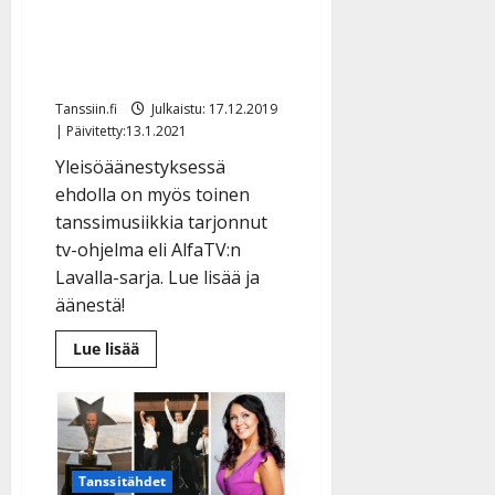
ohjelman palkinnosta –
Kultaisen Venlan äänestys
alkoi
Tanssiin.fi
Julkaistu: 17.12.2019
| Päivitetty:13.1.2021
Yleisöäänestyksessä
ehdolla on myös toinen
tanssimusiikkia tarjonnut
tv-ohjelma eli AlfaTV:n
Lavalla-sarja. Lue lisää ja
äänestä!
Lue
Lue lisää
lisää
aiheesta
Tanssi
kanssain
kilpailee
vuoden
parhaan
tv-
Tanssitähdet
ohjelman