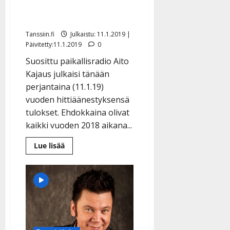
konkari kohtasi
tulokkaan
Tanssiin.fi
Julkaistu: 11.1.2019 |
Päivitetty:11.1.2019
0
Suosittu paikallisradio Aito
Kajaus julkaisi tänään
perjantaina (11.1.19)
vuoden hittiäänestyksensä
tulokset. Ehdokkaina olivat
kaikki vuoden 2018 aikana...
Lue
Lue lisää
lisää
aiheesta
Vuoden
2018
Kajaushitin
voitto
meni
jakoon
–
konkari
kohtasi