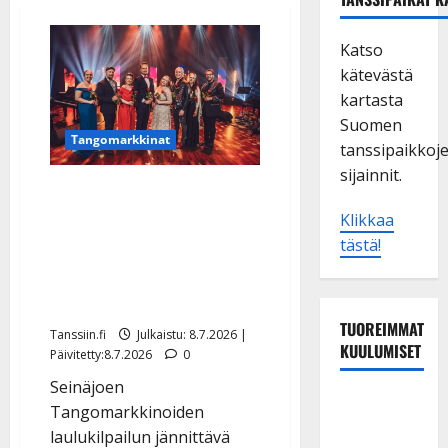
Katso
kätevästä
kartasta
Suomen
Tangomarkkinat
tanssipaikkoj
sijainnit.
Seinäjoen
Tangomarkkinat: tv-
Klikkaa
tästä!
lähetykset ja
äänestysohjeet – näin
näet ja valitset suosikkisi
TUOREIMMAT
Tanssiin.fi
Julkaistu: 8.7.2026 |
KUULUMISET
Päivitetty:8.7.2026
0
Seinäjoen
Tangokuningas
Tangomarkkinoiden
Aki Samuli
laulukilpailun jännittävä