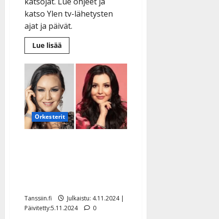
katsojat. Lue ohjeet ja
a
katso Ylen tv-lähetysten
n
ajat ja päivät.
n
y
Lue
Lue lisää
l
lisää
aiheesta
l
Näin
e
yleisö
äänestää
i
tangovoittajat
s
–
katso
o
ohjeet
k
ja
Orkesterit
Ylen
i
TV-
aikataulu
i
Saija Tuupanen jättäytyi
t
pois – Diandra valittiin
o
s
yllättäen vuoden
Tanssiin.fi
naisartistiksi
Tanssiin.fi
Julkaistu: 4.11.2024 |
Julkaistu:
Päivitetty:5.11.2024
0
27.4.2025