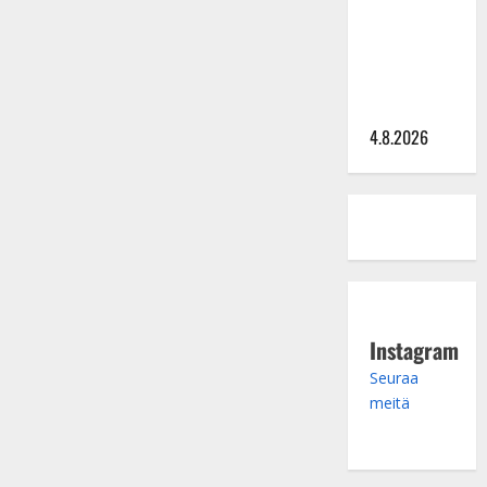
Saija
Tuupanen ei
toivu –
lääkäri:
”Vaakatasoon”
4.8.2026
Instagram
Seuraa
meitä