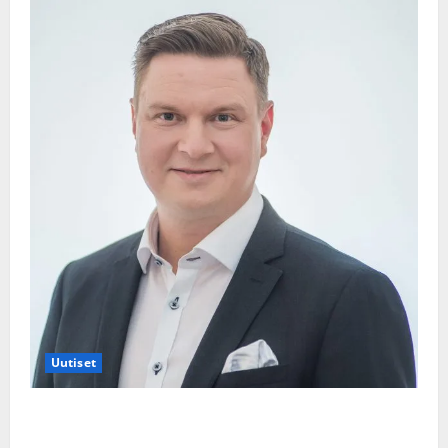
Uutiset
Jukka Hallikainen, 50, liikuttuu lapsenlapsistaan –
uusi laulu koskettaa syvältä