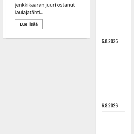
julkkikset
jenkkikaaran juuri ostanut
julki: Anna
laulajatähti...
Hanski
Lue
Lue lisää
liitää tv-
lisää
aiheesta
parketilla
Jorma
6.8.2026
Kääriäinen
toteutti
haaveensa:
Sopiiko
”Ostin
harvinaisen
Edith Piaf
Amerikan-
herkun”
tanssilavalle?
–
katso
Pirttijoki
kaarakuva
näyttää
mallia –
video
6.8.2026
Leif
Lindeman
levytti: