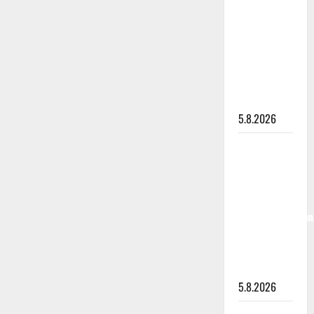
”Kuvaa
osuvasti
uraani
pikkupojasta
näihin
päiviin”
5.8.2026
Jukka
Hallikainen,
50,
liikuttuu
lapsenlapsistaan
– uusi laulu
koskettaa
syvältä
5.8.2026