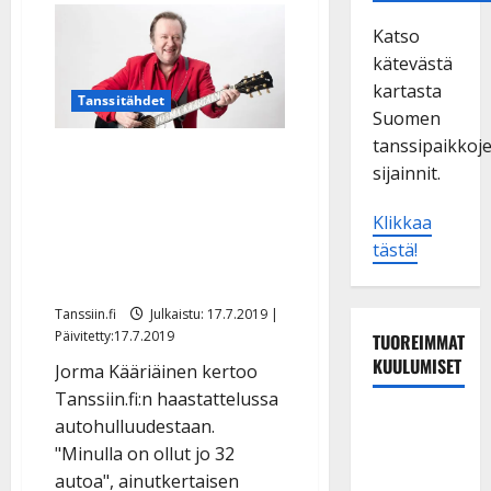
Katso
kätevästä
kartasta
Tanssitähdet
Suomen
tanssipaikkoj
Jorma Kääriäinen toteutti
sijainnit.
haaveensa: ”Ostin
harvinaisen Amerikan-
Klikkaa
herkun” – katso
tästä!
kaarakuva
Tanssiin.fi
Julkaistu: 17.7.2019 |
Päivitetty:17.7.2019
TUOREIMMAT
KUULUMISET
Jorma Kääriäinen kertoo
Tanssiin.fi:n haastattelussa
Tanssii
autohulluudestaan.
tähtien
"Minulla on ollut jo 32
kanssa -
autoa", ainutkertaisen