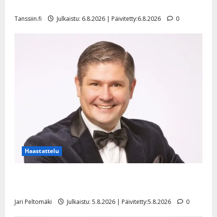
l
mallia – video
e
Tanssiin.fi
Julkaistu: 6.8.2026 | Päivitetty:6.8.2026
0
i
s
o
k
i
i
t
o
s
Tanssiin.fi
Julkaistu:
27.4.2025
Haastattelu
|
Päivitetty:
Leif Lindeman levytti: ”Kuvaa osuvasti uraani
pikkupojasta näihin päiviin”
Jari Peltomäki
Julkaistu: 5.8.2026 | Päivitetty:5.8.2026
0