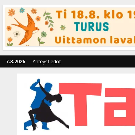
Skip
to
content
7.8.2026
Yhteystiedot