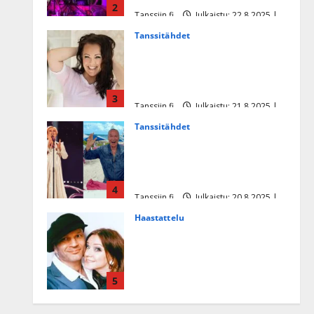
2
Tanssiin.fi
Julkaistu: 22.8.2025 |
Päivitetty:22.8.2025
Tanssitähdet
Heidi Pakarisen ja Mika
Pohjosen tytär kilpailee
missikisoissa
3
Tanssiin.fi
Julkaistu: 21.8.2025 |
Päivitetty:22.8.2025
Tanssitähdet
Tämä Ile Vainion runo Katri
Helenasta paisui hitiksi: ”Voi
tule Katri…”
4
Tanssiin.fi
Julkaistu: 20.8.2025 |
Päivitetty:22.8.2025
Haastattelu
Huikea rakkaustarina!
Dimitri Keiski ja Katja
juhlivat pian tinahäitään –
5
Dannylle iso kiitos
Tanssiin.fi
Julkaistu: 27.4.2025 |