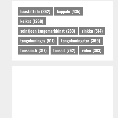
Päivitetty:27.4.2025
haastattelu
(362)
kappale
(435)
keikat
(1268)
seinäjoen tangomarkkinat
(283)
sinkku
(514)
tangokuningas
(511)
tangokuningatar
(369)
tanssiin.fi
(317)
tanssit
(762)
video
(383)