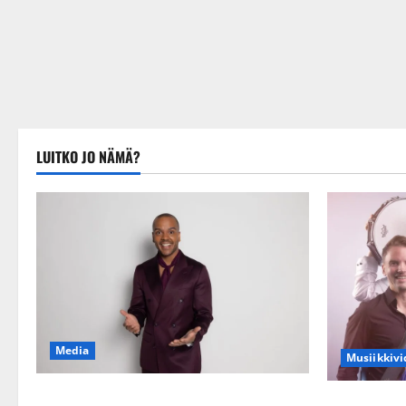
LUITKO JO NÄMÄ?
Media
Musiikkivi
Tanssii tähtien kanssa -julkkikset julki:
Sopiiko Edit