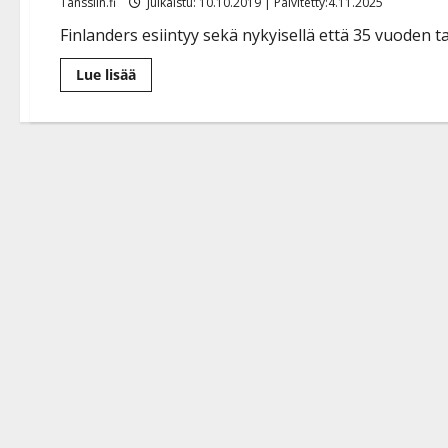
Tanssiin.fi
Julkaistu: 10.10.2019 | Päivitetty:4.11.2025
Finlanders esiintyy sekä nykyisellä että 35 vuoden 
Lue
Lue lisää
lisää
aiheesta
Oho,
Finlanders
palaa
alkuperäisellä
vuoden
1984
kokoonpanollaan