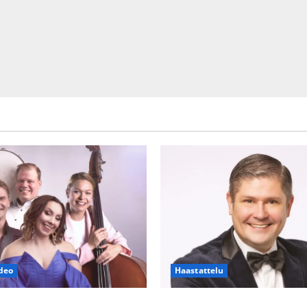
deo
Haastattelu
h Piaf tanssilavalle?
Leif Lindeman levytti: ”Kuvaa