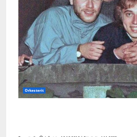
Orkesterit
Oho, Finlanders palaa alk
kokoonpanollaan