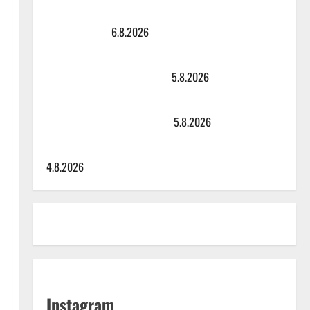
Sopiiko Edith Piaf tanssilavalle? Pirttijoki näyttää
mallia – video
6.8.2026
Leif Lindeman levytti: ”Kuvaa osuvasti uraani
pikkupojasta näihin päiviin”
5.8.2026
Jukka Hallikainen, 50, liikuttuu lapsenlapsistaan –
uusi laulu koskettaa syvältä
5.8.2026
Saija Tuupanen ei toivu – lääkäri: ”Vaakatasoon”
4.8.2026
Instagram