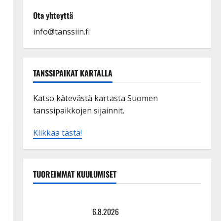
Ota yhteyttä
info@tanssiin.fi
TANSSIPAIKAT KARTALLA
Katso kätevästä kartasta Suomen
tanssipaikkojen sijainnit.
Klikkaa tästä!
TUOREIMMAT KUULUMISET
Tanssii tähtien kanssa -julkkikset julki: Anna Hanski
liitää tv-parketilla
6.8.2026