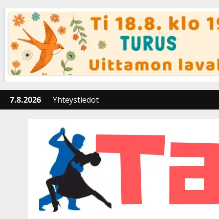
Skip
to
content
7.8.2026
Yhteystiedot