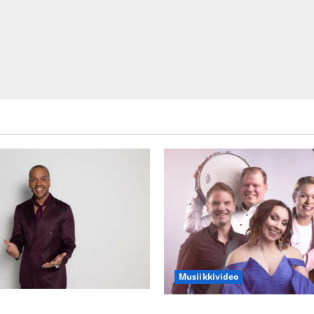
Musiikkivideo
ien kanssa -julkkikset julki:
Sopiiko Edith Piaf tanssilava