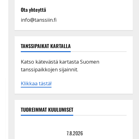
Ota yhteyttä
info@tanssiin.fi
TANSSIPAIKAT KARTALLA
Katso kätevästä kartasta Suomen
tanssipaikkojen sijainnit.
Klikkaa tästä!
TUOREIMMAT KUULUMISET
Maikilta pysäyttävä ulostulo: ”Elämä toi eteeni
sellaisen yllätyksen…”
7.8.2026