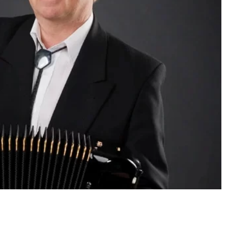
risti Erkki Friman on poissa –