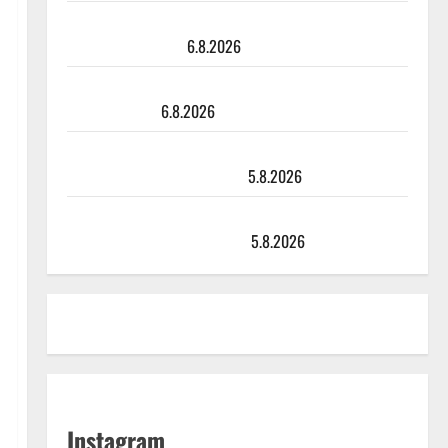
Tanssii tähtien kanssa -julkkikset julki: Anna Hanski
liitää tv-parketilla
6.8.2026
Sopiiko Edith Piaf tanssilavalle? Pirttijoki näyttää
mallia – video
6.8.2026
Leif Lindeman levytti: ”Kuvaa osuvasti uraani
pikkupojasta näihin päiviin”
5.8.2026
Jukka Hallikainen, 50, liikuttuu lapsenlapsistaan –
uusi laulu koskettaa syvältä
5.8.2026
Instagram