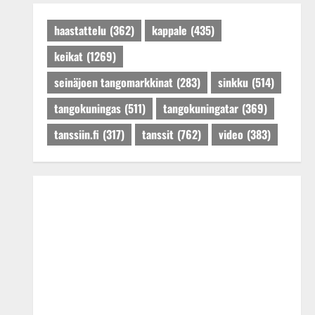
Päivitetty:27.4.2025
haastattelu
(362)
kappale
(435)
keikat
(1269)
seinäjoen tangomarkkinat
(283)
sinkku
(514)
tangokuningas
(511)
tangokuningatar
(369)
tanssiin.fi
(317)
tanssit
(762)
video
(383)