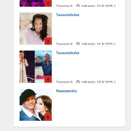
2
Tanssiin.fi
Julkaistu: 22.8.2025 |
Päivitetty:22.8.2025
Tanssitähdet
Heidi Pakarisen ja Mika
Pohjosen tytär kilpailee
missikisoissa
3
Tanssiin.fi
Julkaistu: 21.8.2025 |
Päivitetty:22.8.2025
Tanssitähdet
Tämä Ile Vainion runo Katri
Helenasta paisui hitiksi: ”Voi
tule Katri…”
4
Tanssiin.fi
Julkaistu: 20.8.2025 |
Päivitetty:22.8.2025
Haastattelu
Huikea rakkaustarina!
Dimitri Keiski ja Katja
juhlivat pian tinahäitään –
5
Dannylle iso kiitos
Tanssiin.fi
Julkaistu: 27.4.2025 |