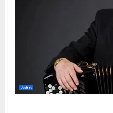
Uutiset
Reijo Taipaleen luottohanu