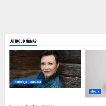
LUITKO JO NÄMÄ?
Keikat ja kiertueet
Media
Maikilta pysäyttävä ulostulo: ”Elämä toi
eteeni sellaisen yllätyksen…”
Tanssii täht