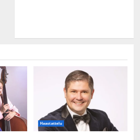
Haastattelu
lle?
Leif Lindeman levytti: ”Kuvaa osuvasti