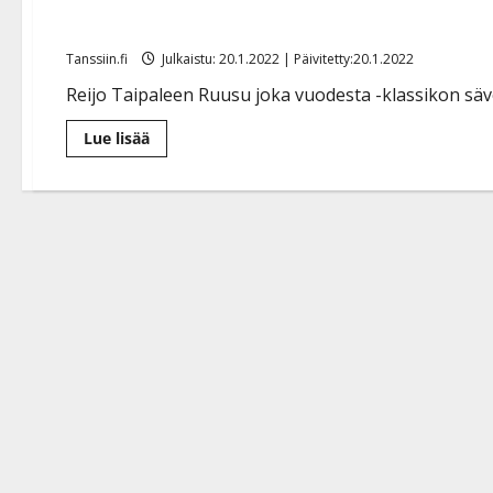
sävelsi klassikkovalssin
Tanssiin.fi
Julkaistu: 20.1.2022 | Päivitetty:20.1.2022
Reijo Taipaleen Ruusu joka vuodesta -klassikon säv
Lue
Lue lisää
lisää
aiheesta
Reijo
Taipaleen
luottohanuristi
Erkki
Friman
on
poissa
–
sävelsi
klassikkovalssin